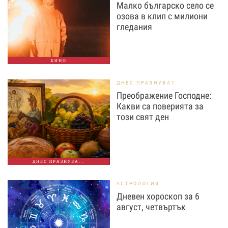
Малко българско село се
озова в клип с милиони
гледания
КИНО
ДНЕС ПРАЗНУВАТ
Преображение Господне:
Какви са поверията за
този свят ден
ДНЕС ПРАЗНУВА...
АСТРОЛОГИЯ
Дневен хороскоп за 6
август, четвъртък