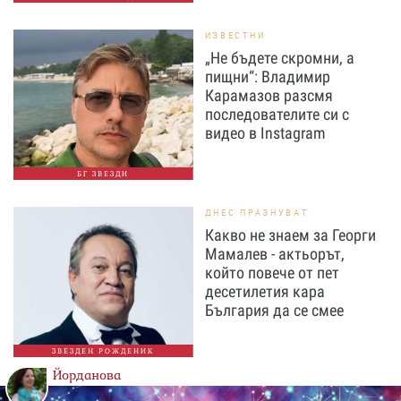
ИЗВЕСТНИ
„Не бъдете скромни, а
пищни“: Владимир
Карамазов разсмя
последователите си с
видео в Instagram
БГ ЗВЕЗДИ
ДНЕС ПРАЗНУВАТ
Какво не знаем за Георги
Мамалев - актьорът,
който повече от пет
десетилетия кара
България да се смее
ЗВЕЗДЕН РОЖДЕНИК
Йорданова