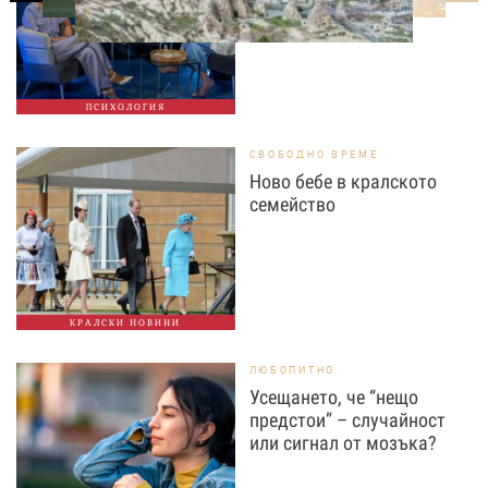
ПСИХОЛОГИЯ
СВОБОДНО ВРЕМЕ
Ново бебе в кралското
семейство
КРАЛСКИ НОВИНИ
ЛЮБОПИТНО
Усещането, че “нещо
предстои” – случайност
или сигнал от мозъка?