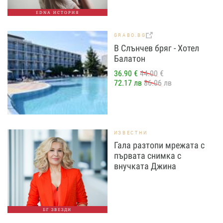
EDNA ИСТОРИЯ
GRABO.BG
В Слънчев бряг - Хотел
Балатон
36.90 €
44.00 €
72.17 лв
86.06 лв
ИЗВЕСТНИ
Гала разтопи мрежата с
първата снимка с
внучката Джина
БГ ЗВЕЗДИ