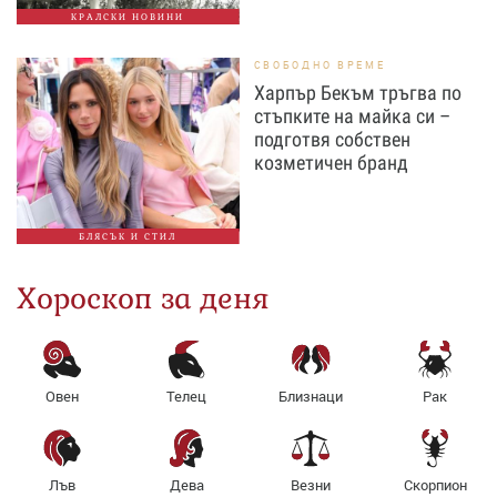
КРАЛСКИ НОВИНИ
СВОБОДНО ВРЕМЕ
Харпър Бекъм тръгва по
стъпките на майка си –
подготвя собствен
козметичен бранд
БЛЯСЪК И СТИЛ
Хороскоп за деня
Овен
Телец
Близнаци
Рак
Лъв
Дева
Везни
Скорпион