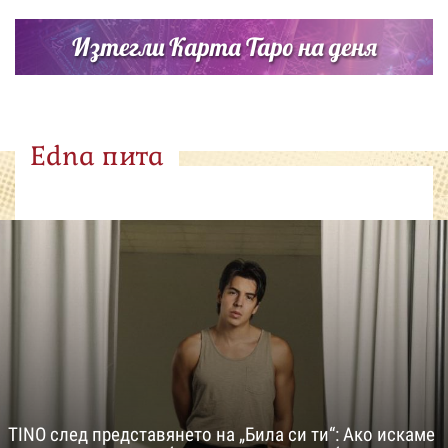
Изтегли Карта Таро на деня
Edna пита
TINO след представянето на „Била си ти“: Ако искаме