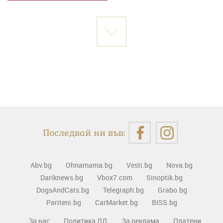
Последвай ни във:
Abv.bg
Ohnamama.bg
Vesti.bg
Nova.bg
Dariknews.bg
Vbox7.com
Sinoptik.bg
DogsAndCats.bg
Telegraph.bg
Grabo.bg
Pariteni.bg
CarMarket.bg
BISS.bg
За нас
Политика ЛД
За реклама
Платени