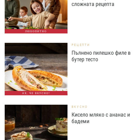
сложната рецепта
ЛЮБОПИТНО
РЕЦЕПТИ
Пълнено пилешко филе в
бутер тесто
АХ, ЧЕ ВКУСНО!
ВКУСНО
Кисело мляко с ананас и
бадеми