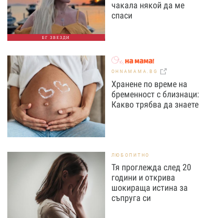
чакала някой да ме
спаси
БГ ЗВЕЗДИ
OHNAMAMA.BG
Хранене по време на
бременност с близнаци:
Какво трябва да знаете
ЛЮБОПИТНО
Тя проглежда след 20
години и открива
шокираща истина за
съпруга си