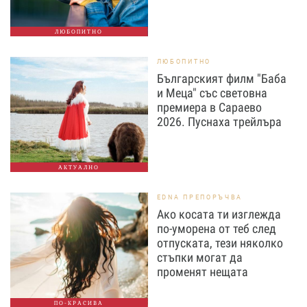
ЛЮБОПИТНО
ЛЮБОПИТНО
Българският филм "Баба
и Меца" със световна
премиера в Сараево
2026. Пуснаха трейлъра
АКТУАЛНО
EDNA ПРЕПОРЪЧВА
Ако косата ти изглежда
по-уморена от теб след
отпуската, тези няколко
стъпки могат да
променят нещата
ПО-КРАСИВА