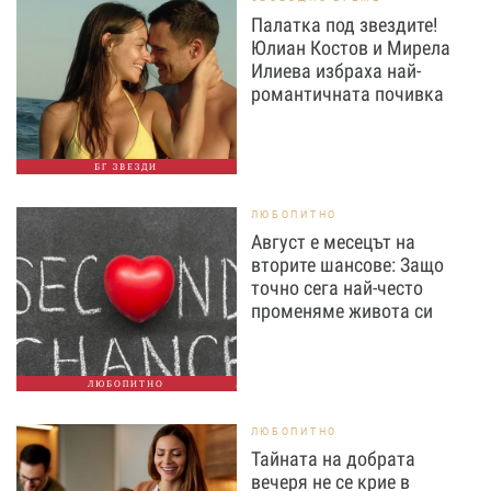
Палатка под звездите!
Юлиан Костов и Мирела
Илиева избраха най-
романтичната почивка
БГ ЗВЕЗДИ
ЛЮБОПИТНО
Август е месецът на
вторите шансове: Защо
точно сега най-често
променяме живота си
ЛЮБОПИТНО
ЛЮБОПИТНО
Тайната на добрата
вечеря не се крие в