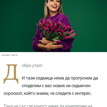
Снимка:
Istock
Д
обро утро!
И тази седмица няма да пропуснем да
споделим с вас новия ни седмичен
хороскоп, който знаем, че следите с интерес.
Така че със сигурност няма да изневерим на