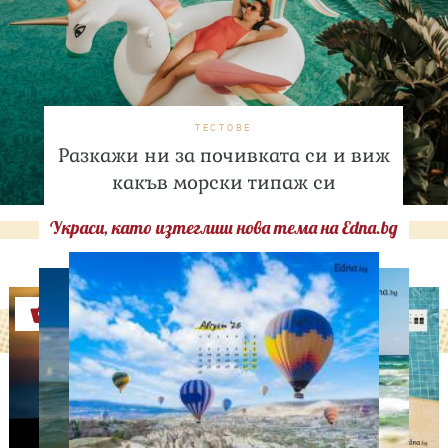
ТЕСТОВЕ
Разкажи ни за почивката си и виж
какъв морски типаж си
Украси, като изтеглиш нова тема на Edna.bg
Оферти
ОТ МЕН ЗА МЕН
Контролът – сила или
капан?