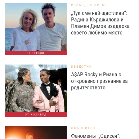
СВОБОДНО ВРЕМЕ
„Тук сме най-щастливи“:
Радина Кърджилова и
Пламен Димов издадоха
своето любимо място
БГ ЗВЕЗДИ
ИЗВЕСТНИ
A$AP Rocky и Риана с
откровено признание за
родителството
ОТ ХОЛИВУД
ЛЮБОПИТНО
Феноменът „Одисея“: