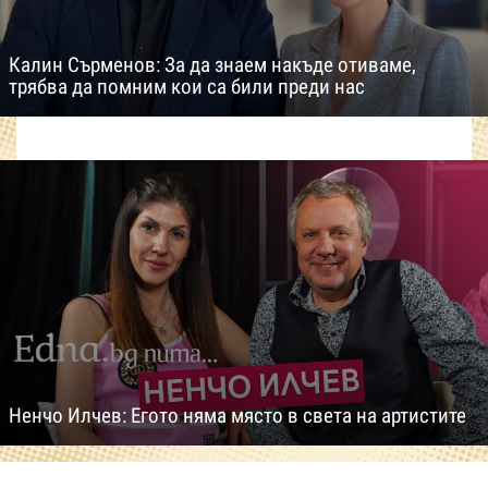
Калин Сърменов: За да знаем накъде отиваме,
трябва да помним кои са били преди нас
Ненчо Илчев: Егото няма място в света на артистите