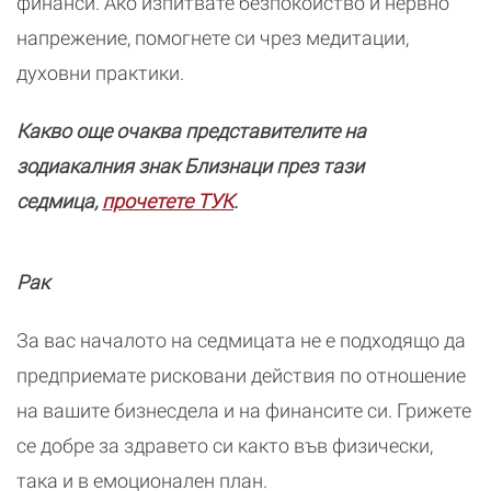
финанси. Ако изпитвате безпокойство и нервно
напрежение, помогнете си чрез медитации,
духовни практики.
Какво още очаква представителите на
зодиакалния знак Близнаци през тази
седмица,
прочетете ТУК
.
Рак
За вас началото на седмицата не е подходящо да
предприемате рисковани действия по отношение
на вашите бизнесдела и на финансите си. Грижете
се добре за здравето си както във физически,
така и в емоционален план.