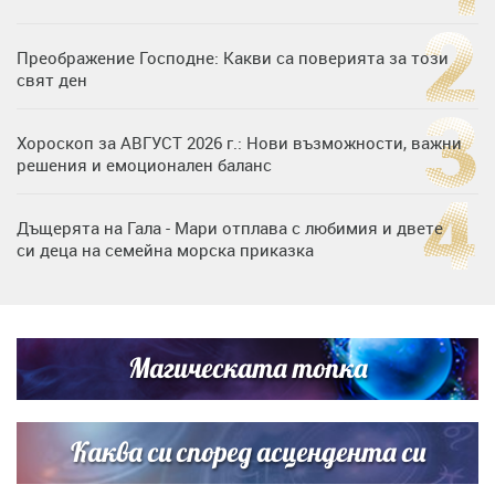
Преображение Господне: Какви са поверията за този
свят ден
Хороскоп за АВГУСТ 2026 г.: Нови възможности, важни
решения и емоционален баланс
Дъщерята на Гала - Мари отплава с любимия и двете
си деца на семейна морска приказка
„Тук сме най-щастливи“: Радина Кърджилова и Пламен
Димов издадоха своето любимо място
Магическата топка
Дъщерята на Тодор Батков вдигна сватба, Стоичков и
Братя Аргирови я изненадаха с песен
Каква си според асцендента си