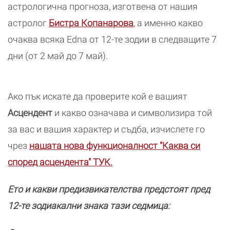
астрологична прогноза, изготвена от нашия
астролог
Бистра Копанарова
, а именно какво
очаква всяка Edna от 12-те зодии в следващите 7
дни (от 2 май до 7 май).
Ако пък искате да проверите кой е вашият
Асцендент
и какво означава и символизира той
за вас и вашия характер и съдба, изчислете го
чрез
нашата нова функционалност "Каква си
според асцендента" ТУК.
Ето и какви предизвикателства предстоят пред
12-те зодиакални знака тази седмица: