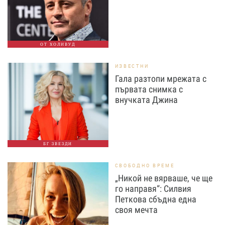
ОТ ХОЛИВУД
ИЗВЕСТНИ
Гала разтопи мрежата с
първата снимка с
внучката Джина
БГ ЗВЕЗДИ
СВОБОДНО ВРЕМЕ
„Никой не вярваше, че ще
го направя“: Силвия
Петкова сбъдна една
своя мечта