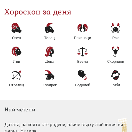
Хороскоп за деня
Овен
Телец
Близнаци
Рак
Лъв
Дева
Везни
Скорпион
Стрелец
Козирог
Водолей
Риби
Най-четени
Датата, на която сте родени, влияе върху любовния ви
живот. Ето как...