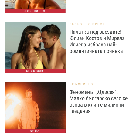
ЛЮБОПИТНО
СВОБОДНО ВРЕМЕ
Палатка под звездите!
Юлиан Костов и Мирела
Илиева избраха най-
романтичната почивка
БГ ЗВЕЗДИ
ЛЮБОПИТНО
Феноменът „Одисея“:
Малко българско село се
озова в клип с милиони
гледания
КИНО