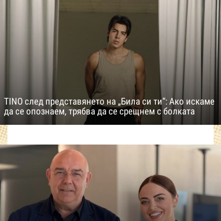
TINO след представянето на „Била си ти“: Ако искаме
да се опознаем, трябва да се срещнем с болката