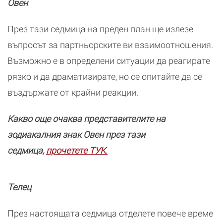
Овен
През тази седмица на преден план ще излезе
въпросът за партньорските ви взаимоотношения.
Възможно е в определени ситуации да реагирате
рязко и да драматизирате, но се опитайте да се
въздържате от крайни реакции.
Какво още очаква представителите на
зодиакалния знак Овен през тази
седмица,
прочетете ТУК.
Телец
През настоящата седмица отделете повече време