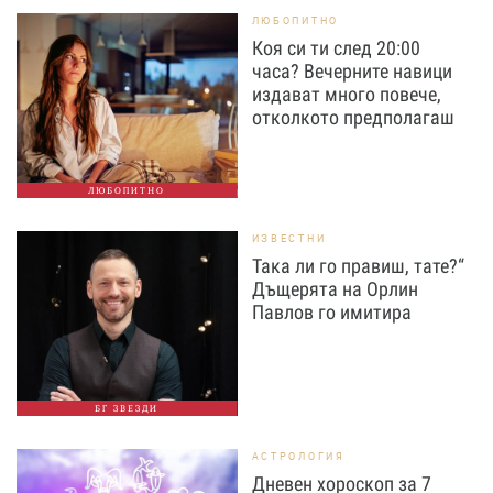
ЛЮБОПИТНО
Коя си ти след 20:00
часа? Вечерните навици
издават много повече,
отколкото предполагаш
ЛЮБОПИТНО
ИЗВЕСТНИ
Така ли го правиш, тате?“
Дъщерята на Орлин
Павлов го имитира
БГ ЗВЕЗДИ
АСТРОЛОГИЯ
Дневен хороскоп за 7