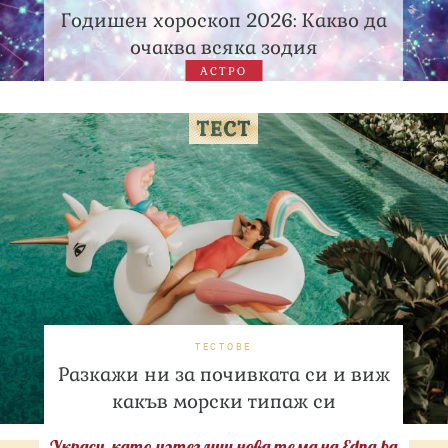
Годишен хороскоп 2026: Какво да
очаква всяка зодия
АСТРО
ТЕСТОВЕ
Разкажи ни за почивката си и виж
какъв морски типаж си
Украси, като изтеглиш нова тема на Edna.bg