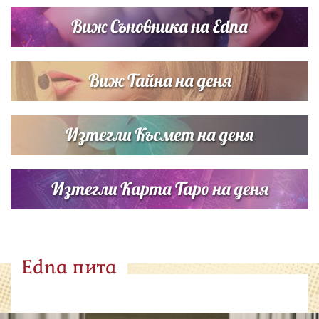
Виж Съновника на Edna
Виж Тайна на деня
Изтегли Късмет на деня
Изтегли Карта Таро на деня
Edna пита