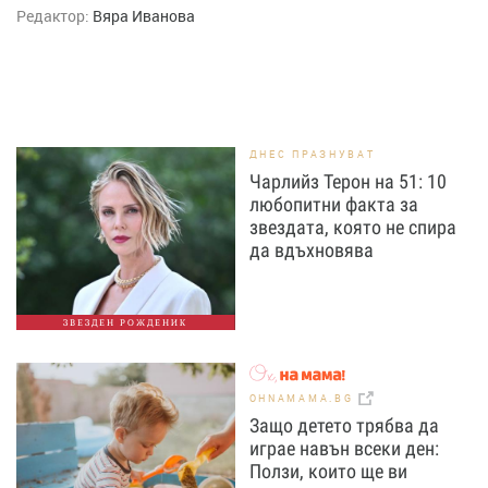
Редактор:
Вяра Иванова
ДНЕС ПРАЗНУВАТ
Чарлийз Терон на 51: 10
любопитни факта за
звездата, която не спира
да вдъхновява
ЗВЕЗДЕН РОЖДЕНИК
OHNAMAMA.BG
Защо детето трябва да
играе навън всеки ден:
Ползи, които ще ви