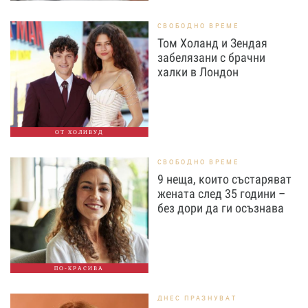
СВОБОДНО ВРЕМЕ
Том Холанд и Зендая
забелязани с брачни
халки в Лондон
ОТ ХОЛИВУД
СВОБОДНО ВРЕМЕ
9 неща, които състаряват
жената след 35 години –
без дори да ги осъзнава
ПО-КРАСИВА
ДНЕС ПРАЗНУВАТ