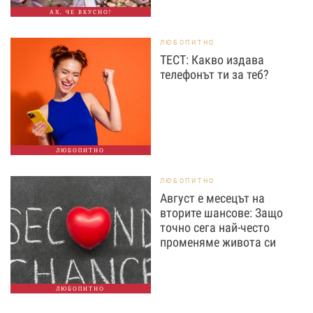
АХ, ЧЕ ВКУСНО!
ЛЮБОПИТНО
ТЕСТ: Какво издава
телефонът ти за теб?
ЛЮБОПИТНО
ЛЮБОПИТНО
Август е месецът на
вторите шансове: Защо
точно сега най-често
променяме живота си
ЛЮБОПИТНО