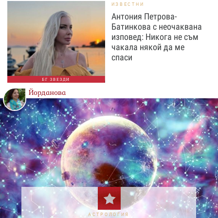
ИЗВЕСТНИ
Антония Петрова-
Батинкова с неочаквана
изповед: Никога не съм
чакала някой да ме
спаси
БГ ЗВЕЗДИ
Йорданова
АСТРОЛОГИЯ