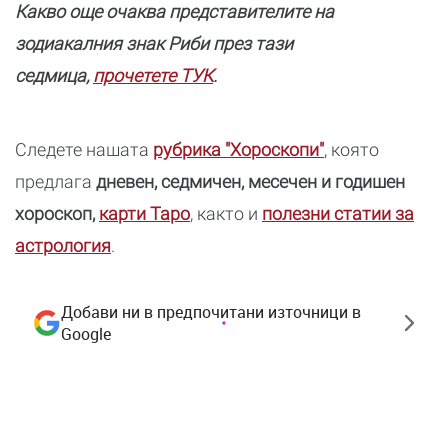
Какво още очаква предст
авителите на
зодиакалния знак Риби през тази
седмица,
прочетете ТУК
.
Следете нашата
рубрика "Хороскопи"
, която
предлага
дневен, седмичен, месечен и годишен
хороскоп,
карти Таро
, както и
полезни статии за
астрология
.
Добави ни в предпочитани източници в
Google