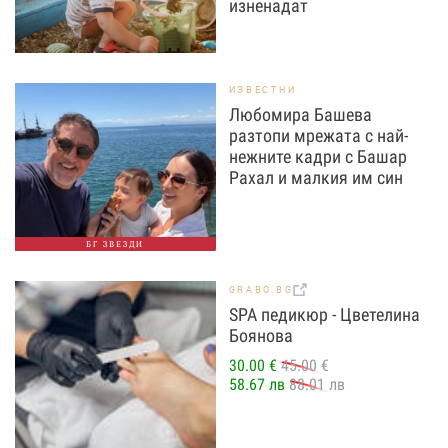
изненадат
ИЗВЕСТНИ
Любомира Башева
разтопи мрежата с най-
нежните кадри с Башар
Рахал и малкия им син
БГ ЗВЕЗДИ
GRABO.BG
SPA педикюр - Цветелина
Боянова
30.00 €
45.00 €
58.67 лв
88.01 лв