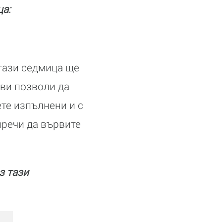
ца:
тази седмица ще
 ви позволи да
те изпълнени и с
пречи да вървите
з тази