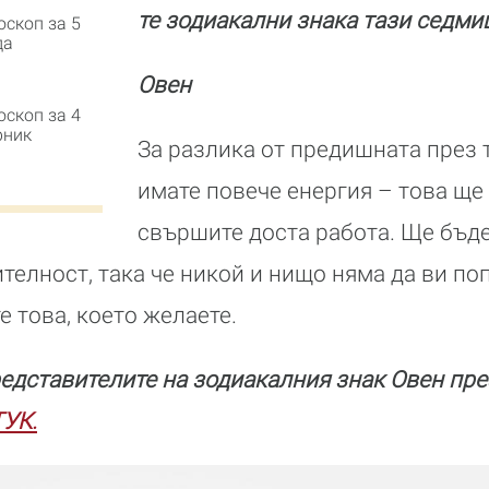
те зодиакални знака тази седми
оскоп за 5
да
Овен
оскоп за 4
рник
За разлика от предишната през 
имате повече енергия – това ще
свършите доста работа. Ще бъде
ителност, така че никой и нищо няма да ви по
е това, което желаете.
едставителите на зодиакалния знак Овен пре
ТУК.