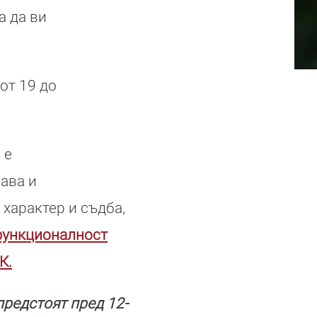
а да ви
от 19 до
 е
ава и
 характер и съдба,
функционалност
К.
предстоят пред 12-