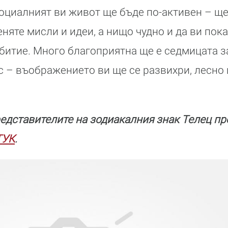
оциалният ви живот ще бъде по-активен – ще
няте мисли и идеи, а нищо чудно и да ви пока
итие. Много благоприятна ще е седмицата з
с – въображението ви ще се развихри, лесно
едставителите на зодиакалния знак Телец пр
ТУК
.