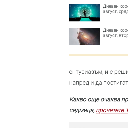
Дневен хор
август, сря
Дневен хор
август, вто
ентусиазъм, и с реш
напред и да постигат
Какво още очаква пр
седмица,
прочетете 