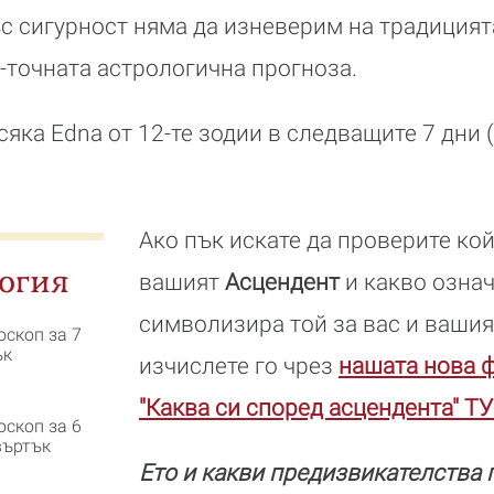
ъс сигурност няма да изневерим на традицият
точната астрологична прогноза.
сяка Edna от 12-те зодии в следващите 7 дни (
Ако пък искате да проверите кой
огия
вашият
Асцендент
и какво означ
символизира той за вас и вашия
оскоп за 7
ък
изчислете го чрез
нашата нова 
"Каква си според асцендента" ТУ
оскоп за 6
въртък
Ето и какви предизвикателства 