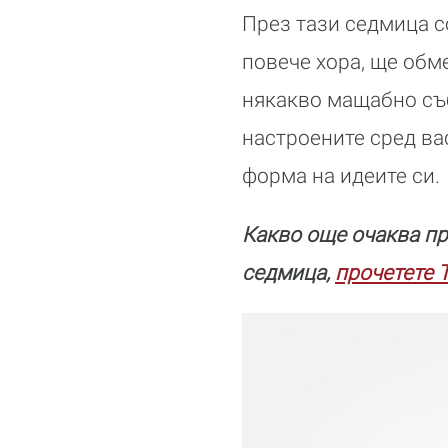
През тази седмица с
повече хора, ще обме
някакво мащабно съб
настроените сред ва
форма на идеите си.
Какво още очаква пр
седмица,
прочетете 