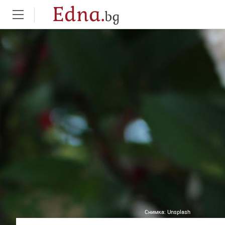
Edna.
bg
Снимка:
Unsplash