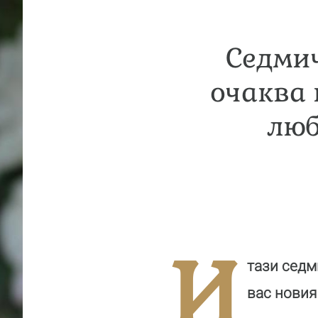
Седмич
очаква 
люб
И
тази седм
вас новия