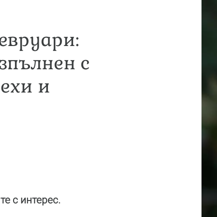
евруари:
зпълнен с
ехи и
те с интерес.