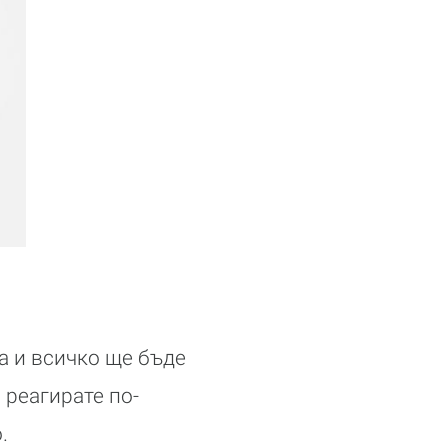
а и всичко ще бъде
 реагирате по-
.