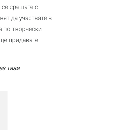
 се срещате с
нят да участвате в
а по-творчески
 ще придавате
ез тази