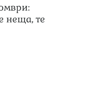
омври:
 неща, те