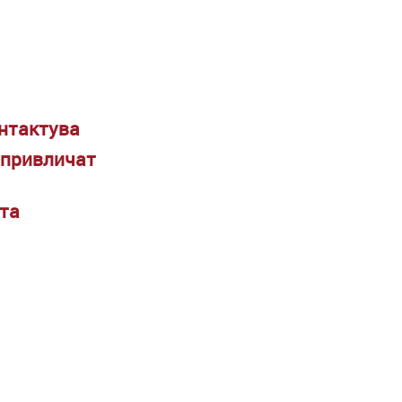
онтактува
е привличат
вта