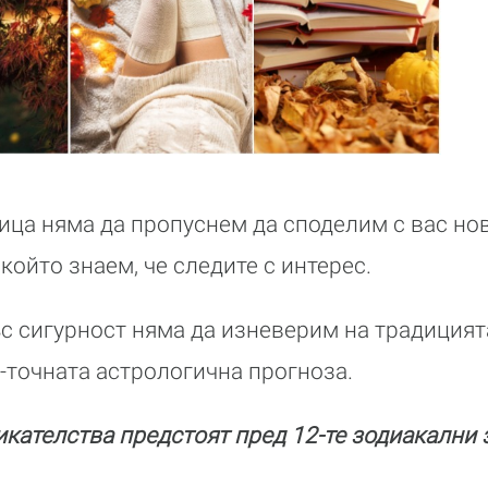
ица няма да пропуснем да споделим с вас но
 който знаем, че следите с интерес.
ъс сигурност няма да изневерим на традицият
точната астрологична прогноза.
икателства предстоят пред 12-те зодиакални 