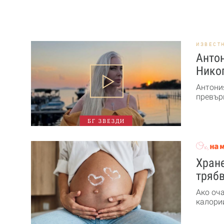
ИЗВЕСТ
Антон
Никог
Антони
превърн
БГ ЗВЕЗДИ
Хране
трябв
Ако оч
калории