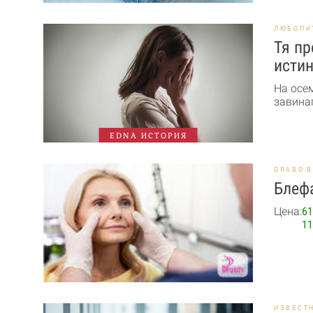
ЛЮБОПИ
Тя пр
истин
На осе
завинаг
EDNA ИСТОРИЯ
GRABO.
Блефа
Цена:
61
11
ИЗВЕСТ