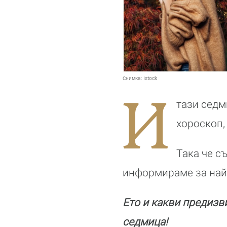
Снимка:
Istock
И
тази седм
хороскоп,
Така че с
информираме за най-
Ето и какви предизв
седмица!