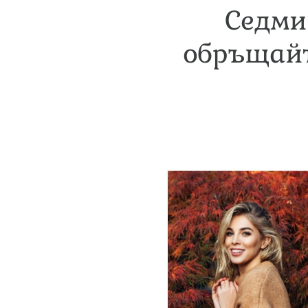
Седми
обръщайт