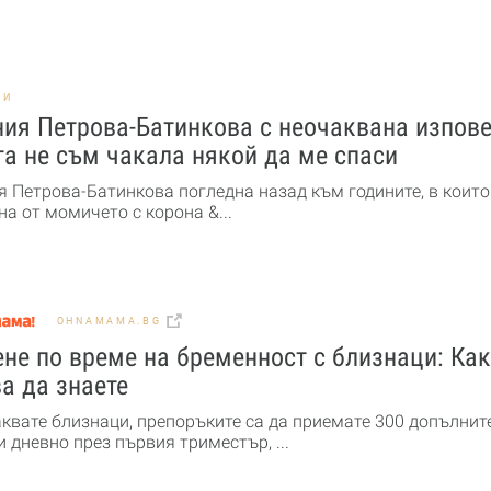
НИ
ия Петрова-Батинкова с неочаквана изпове
а не съм чакала някой да ме спаси
я Петрова-Батинкова погледна назад към годините, в които
а от момичето с корона &...
OHNAMAMA.BG
не по време на бременност с близнаци: Ка
а да знаете
аквате близнаци, препоръките са да приемате 300 допълнит
 дневно през първия триместър, ...