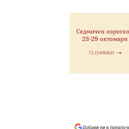
Седмичен хороск
23-29 октомври
12 СНИМКИ
Добави ни в предпоч