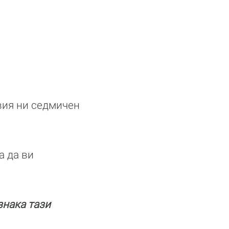
вия ни седмичен
а да ви
знака тази