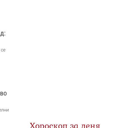
д:
 се
кво
елни
Хороскоп за деня