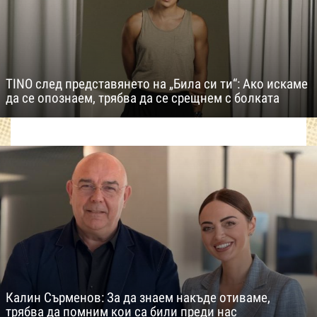
TINO след представянето на „Била си ти“: Ако искаме
да се опознаем, трябва да се срещнем с болката
Калин Сърменов: За да знаем накъде отиваме,
трябва да помним кои са били преди нас