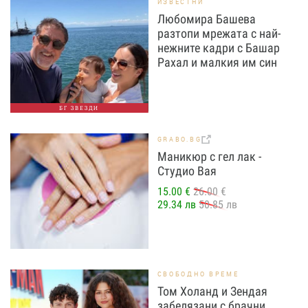
ИЗВЕСТНИ
Любомира Башева
разтопи мрежата с най-
нежните кадри с Башар
Рахал и малкия им син
БГ ЗВЕЗДИ
GRABO.BG
Маникюр с гел лак -
Студио Вая
15.00 €
26.00 €
29.34 лв
50.85 лв
СВОБОДНО ВРЕМЕ
Том Холанд и Зендая
забелязани с брачни