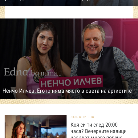
Ненчо Илчев: Егото няма място в света на артистите
ЛЮБОПИТНО
Коя си ти след 20:00
часа? Вечерните навици
издават много повече,