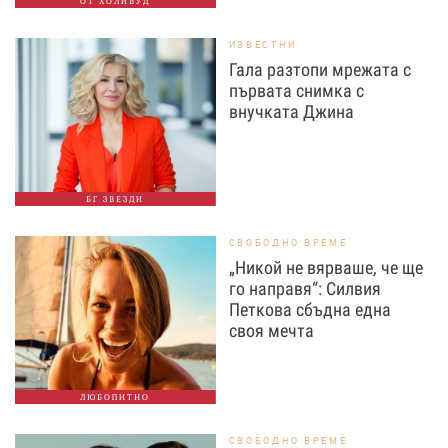
ОТ ХОЛИВУД
ИЗВЕСТНИ
Гала разтопи мрежата с
първата снимка с
внучката Джина
БГ ЗВЕЗДИ
СВОБОДНО ВРЕМЕ
„Никой не вярваше, че ще
го направя“: Силвия
Петкова сбъдна една
своя мечта
ЛЮБОПИТНО
СВОБОДНО ВРЕМЕ