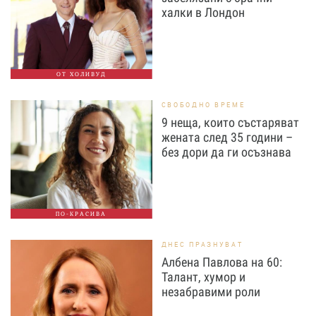
халки в Лондон
ОТ ХОЛИВУД
СВОБОДНО ВРЕМЕ
9 неща, които състаряват
жената след 35 години –
без дори да ги осъзнава
ПО-КРАСИВА
ДНЕС ПРАЗНУВАТ
Албена Павлова на 60:
Талант, хумор и
незабравими роли