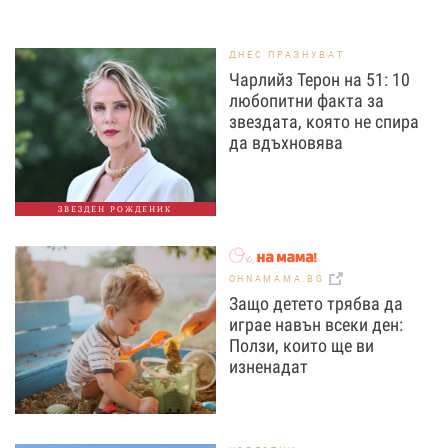
ДНЕС ПРАЗНУВАТ
Чарлийз Терон на 51: 10
любопитни факта за
звездата, която не спира
да вдъхновява
ЗВЕЗДЕН РОЖДЕНИК
OHNAMAMA.BG
Защо детето трябва да
играе навън всеки ден:
Ползи, които ще ви
изненадат