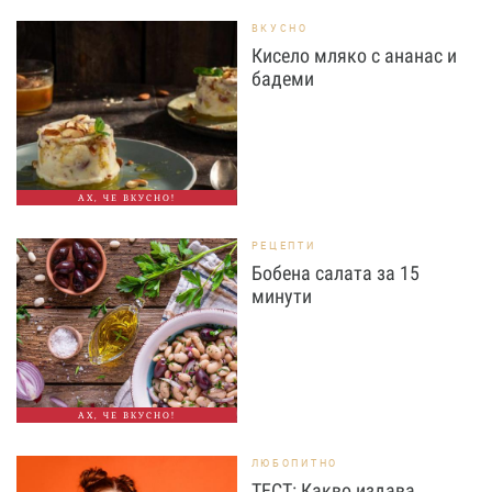
ВКУСНО
Кисело мляко с ананас и
бадеми
АХ, ЧЕ ВКУСНО!
РЕЦЕПТИ
Бобена салата за 15
минути
АХ, ЧЕ ВКУСНО!
ЛЮБОПИТНО
ТЕСТ: Какво издава