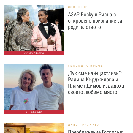
ИЗВЕСТНИ
A$AP Rocky и Риана с
откровено признание за
родителството
ОТ ХОЛИВУД
СВОБОДНО ВРЕМЕ
„Тук сме най-щастливи“:
Радина Кърджилова и
Пламен Димов издадоха
своето любимо място
БГ ЗВЕЗДИ
ДНЕС ПРАЗНУВАТ
Преображение Господне: