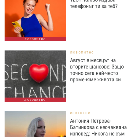
телефонът ти за теб?
ЛЮБОПИТНО
ЛЮБОПИТНО
Август е месецът на
вторите шансове: Защо
точно сега най-често
променяме живота си
ЛЮБОПИТНО
ИЗВЕСТНИ
Антония Петрова-
Батинкова с неочаквана
изповед: Никога не съм