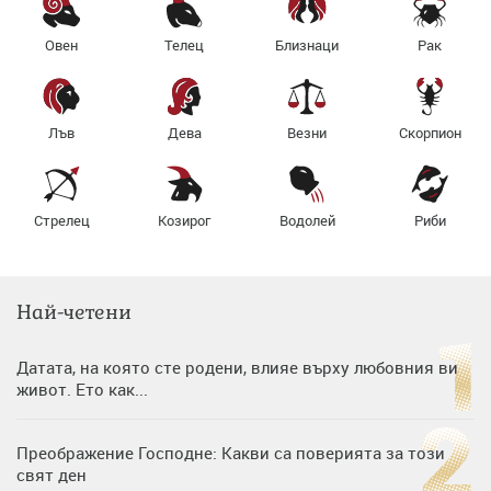
Овен
Телец
Близнаци
Рак
Лъв
Дева
Везни
Скорпион
Стрелец
Козирог
Водолей
Риби
Най-четени
Датата, на която сте родени, влияе върху любовния ви
живот. Ето как...
Преображение Господне: Какви са поверията за този
свят ден