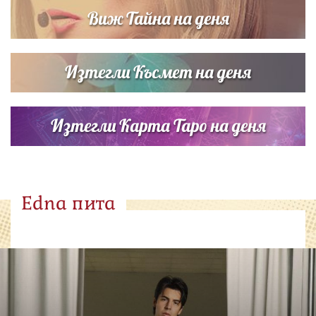
Виж Тайна на деня
Изтегли Късмет на деня
Изтегли Карта Таро на деня
Edna пита