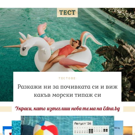
ТЕСТОВЕ
Разкажи ни за почивката си и виж
какъв морски типаж си
Украси, като изтеглиш нова тема на Edna.bg
Оферти