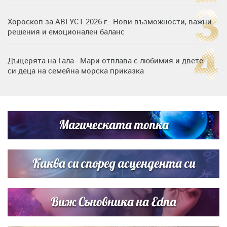
Хороскоп за АВГУСТ 2026 г.: Нови възможности, важни
решения и емоционален баланс
Дъщерята на Гала - Мари отплава с любимия и двете
си деца на семейна морска приказка
„Тук сме най-щастливи“: Радина Кърджилова и Пламен
Димов издадоха своето любимо място
Магическата топка
Дъщерята на Тодор Батков вдигна сватба, Стоичков и
Братя Аргирови я изненадаха с песен
Каква си според асцендента си
Виж Съновника на Edna