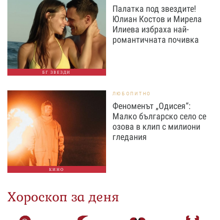
Палатка под звездите!
Юлиан Костов и Мирела
Илиева избраха най-
романтичната почивка
БГ ЗВЕЗДИ
ЛЮБОПИТНО
Феноменът „Одисея“:
Малко българско село се
озова в клип с милиони
гледания
КИНО
Хороскоп за деня