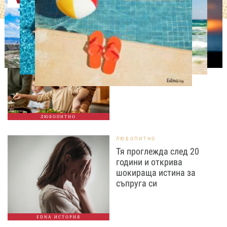
ЛЮБОПИТНО
Тайната на добрата
вечеря не се крие в
сложната рецепта
ЛЮБОПИТНО
ЛЮБОПИТНО
Тя проглежда след 20
години и открива
шокираща истина за
съпруга си
EDNA ИСТОРИЯ