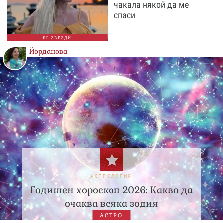
чакала някой да ме
спаси
БГ ЗВЕЗДИ
Йорданова
АСТРОЛОГИЯ
Годишен хороскоп 2026: Какво да
очаква всяка зодия
АСТРО