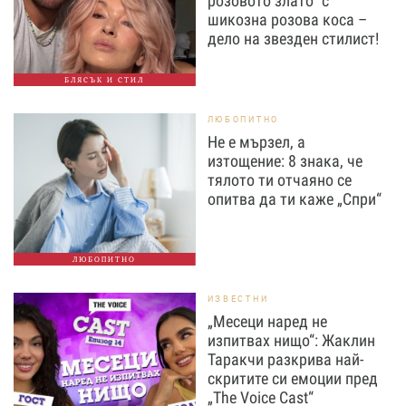
розовото злато“ с
шикозна розова коса –
дело на звезден стилист!
БЛЯСЪК И СТИЛ
ЛЮБОПИТНО
Не е мързел, а
изтощение: 8 знака, че
тялото ти отчаяно се
опитва да ти каже „Спри“
ЛЮБОПИТНО
ИЗВЕСТНИ
„Месеци наред не
изпитвах нищо“: Жаклин
Таракчи разкрива най-
скритите си емоции пред
„The Voice Cast“