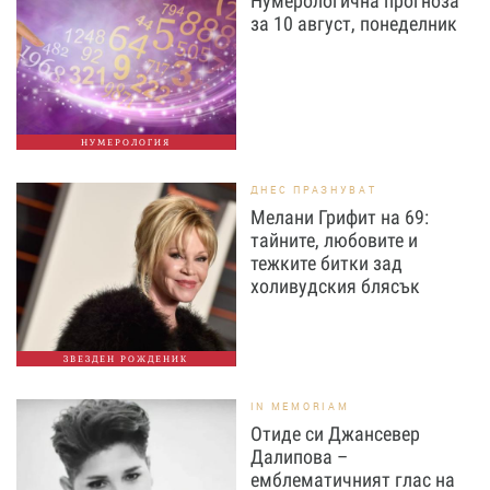
Нумерологична прогноза
за 10 август, понеделник
НУМЕРОЛОГИЯ
ДНЕС ПРАЗНУВАТ
Мелани Грифит на 69:
тайните, любовите и
тежките битки зад
холивудския блясък
ЗВЕЗДЕН РОЖДЕНИК
IN MEMORIAM
Отиде си Джансевер
Далипова –
емблематичният глас на