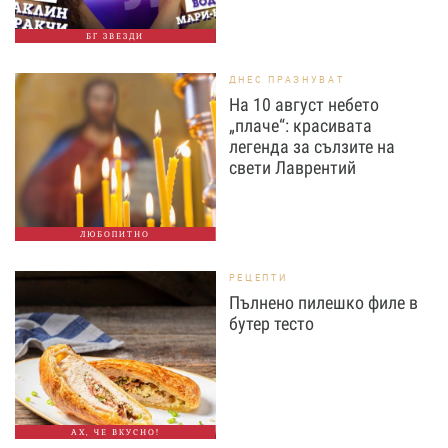
БГ ЗВЕЗДИ
ДНЕС ПРАЗНУВАТ
На 10 август небето
„плаче“: красивата
легенда за сълзите на
свети Лаврентий
ЛЮБОПИТНО
РЕЦЕПТИ
Пълнено пилешко филе в
бутер тесто
АХ, ЧЕ ВКУСНО!