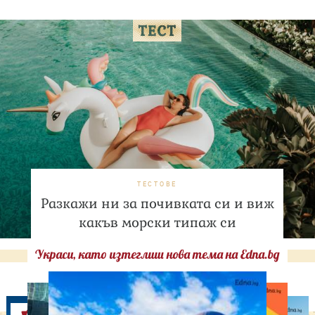
ТЕСТОВЕ
Разкажи ни за почивката си и виж
какъв морски типаж си
Украси, като изтеглиш нова тема на Edna.bg