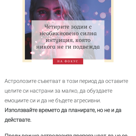
Четирите зодии с
необикновено силна
интуиция, която
никога не ги подвежда
НА ФОКУС
Астролозите съветват в този период да оставите
целите си настрани за малко, да обуздаете
емоциите си и да не бъдете агресивни.
Използвайте времето да планирате, но не и да
действате.
Преди всичко астролозите препоръчват да не се