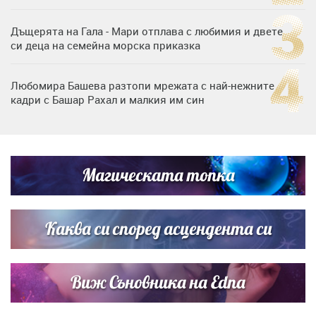
Дъщерята на Гала - Мари отплава с любимия и двете
си деца на семейна морска приказка
Любомира Башева разтопи мрежата с най-нежните
кадри с Башар Рахал и малкия им син
„Тук сме най-щастливи“: Радина Кърджилова и Пламен
Димов издадоха своето любимо място
Магическата топка
Дъщерята на Тодор Батков вдигна сватба, Стоичков и
Братя Аргирови я изненадаха с песен
Каква си според асцендента си
Виж Съновника на Edna