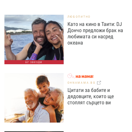
ЛЮБОПИТНО
Като на кино в Таити: DJ
Дончо предложи брак на
любимата си насред
океана
БГ ЗВЕЗДИ
OHNAMAMA.BG
Цитати за бабите и
дядовците, които ще
стоплят сърцето ви