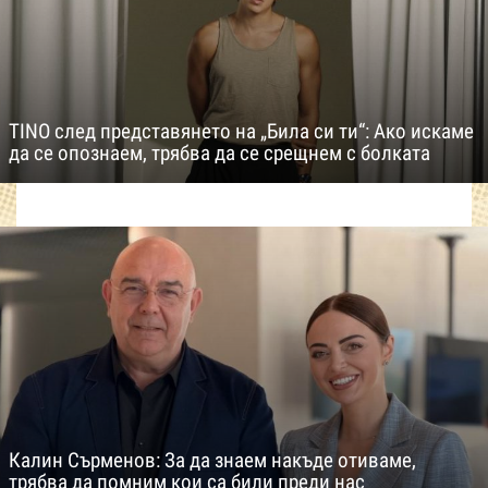
TINO след представянето на „Била си ти“: Ако искаме
да се опознаем, трябва да се срещнем с болката
Калин Сърменов: За да знаем накъде отиваме,
трябва да помним кои са били преди нас