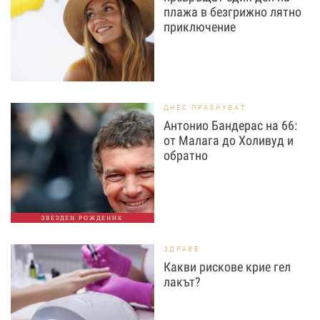
плажа в безгрижно лятно
приключение
ДНЕС ПРАЗНУВАТ
Антонио Бандерас на 66:
от Малага до Холивуд и
обратно
ЗВЕЗДЕН РОЖДЕНИК
ЗДРАВЕ
Какви рискове крие гел
лакът?