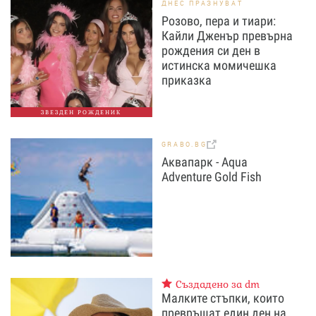
ДНЕС ПРАЗНУВАТ
Розово, пера и тиари:
Кайли Дженър превърна
рождения си ден в
истинска момичешка
приказка
ЗВЕЗДЕН РОЖДЕНИК
GRABO.BG
Аквапарк - Aqua
Adventure Gold Fish
Създадено за dm
Малките стъпки, които
превръщат един ден на