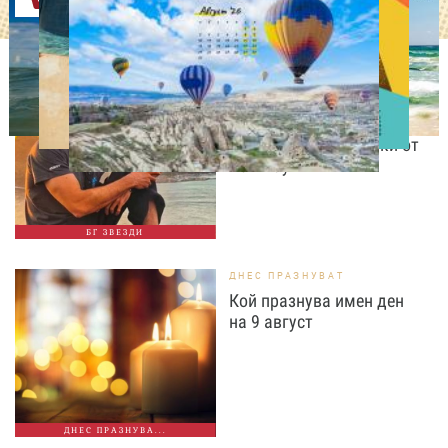
Оферти
ИЗВЕСТНИ
Даниел Петканов покори
Африка: пингвини, акули
и незабравими гледки от
Кейптаун
БГ ЗВЕЗДИ
ДНЕС ПРАЗНУВАТ
Кой празнува имен ден
на 9 август
ДНЕС ПРАЗНУВА...