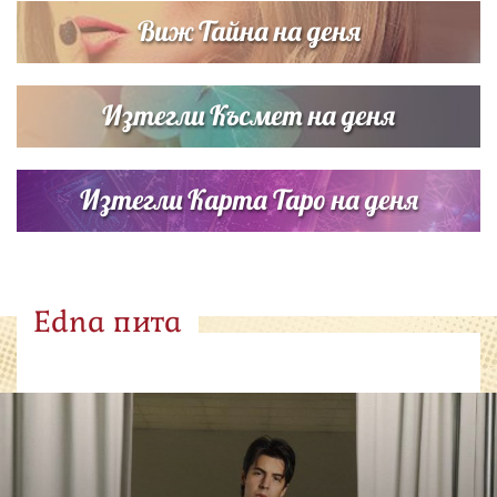
Виж Тайна на деня
Изтегли Късмет на деня
Изтегли Карта Таро на деня
Edna пита