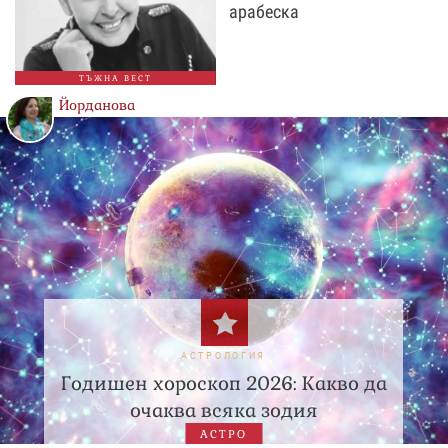
арабеска
ТЪЖНА ВЕСТ
Йорданова
АСТРОЛОГИЯ
Годишен хороскоп 2026: Какво да
очаква всяка зодия
АСТРО