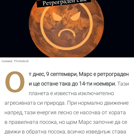
Снимка:
Thinkstock
О
т днес, 9 септември, Марс е ретрограден
и ще остане така до 14-ти ноември.
Тази
планета е известна изключително
агресивната си природа.
При нормално движение
напред, тази енергия лесно се насочва от хората
в правилната посока, но щом Марс започне да се
движи в обратна посока, всичко изведнъж става