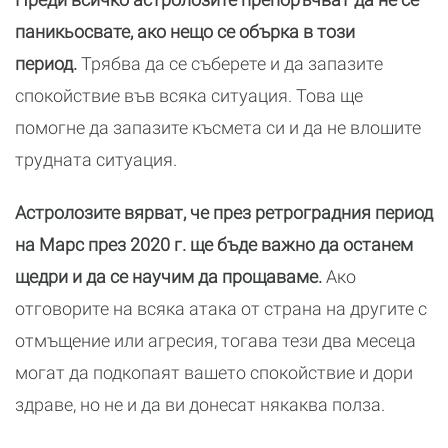
паникьосвате, ако нещо се обърка в този
период.
Трябва да се съберете и да запазите
спокойствие във всяка ситуация.
Това ще
помогне да запазите късмета си и да не влошите
трудната ситуация.
Астролозите вярват, че през ретроградния период
на Марс през 2020 г. ще бъде важно да останем
щедри и да се научим да прощаваме.
Ако
отговорите на всяка атака от страна на другите с
отмъщение или агресия, тогава тези два месеца
могат да подкопаят вашето спокойствие и дори
здраве, но не и да ви донесат някаква полза.