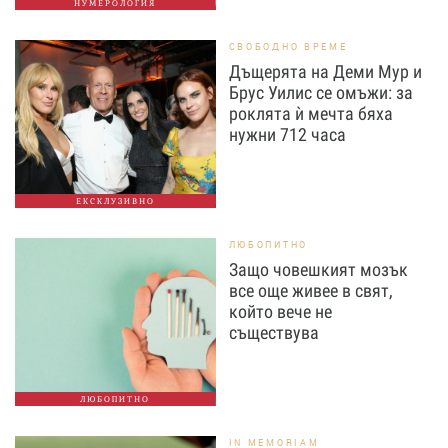
НУМЕРОЛОГИЯ
СВОБОДНО ВРЕМЕ
Дъщерята на Деми Мур и
Брус Уилис се омъжи: за
роклята ѝ мечта бяха
нужни 712 часа
ЕКСКЛУЗИВНО
ЛЮБОПИТНО
Защо човешкият мозък
все още живее в свят,
който вече не
съществува
ЛЮБОПИТНО
IN MEMORIAM