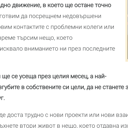
дно движение, в което ще остане точно
 готвим да посрещнем недовършени
овим контактите с проблемни колеги или
време търсим нещо, което
зисквало вниманието ни през последните
 ще се усеща през целия месец, а най-
згубите в собствените си цели, да не станете
г.
е доста трудно с нови проекти или нови вз
ъхнете втори живот в нещо, което отдавна и