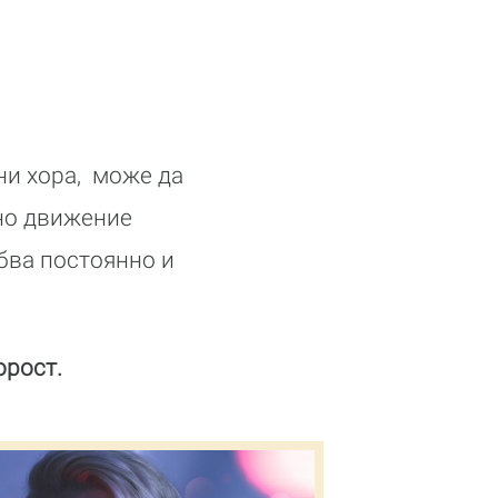
ни хора, може да
лно движение
ябва постоянно и
орост.