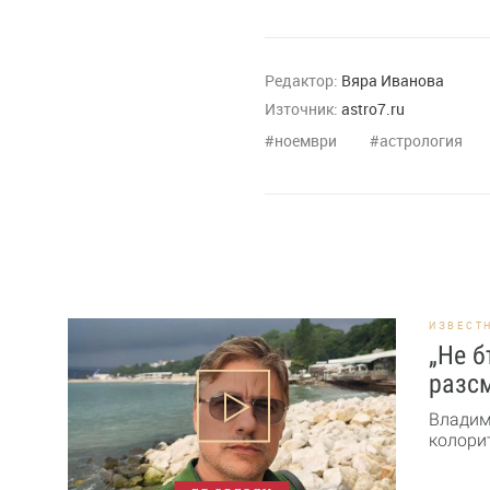
Редактор:
Вяра Иванова
Източник:
astro7.ru
ноември
астрология
ИЗВЕСТ
„Не б
разсм
Владим
колорит