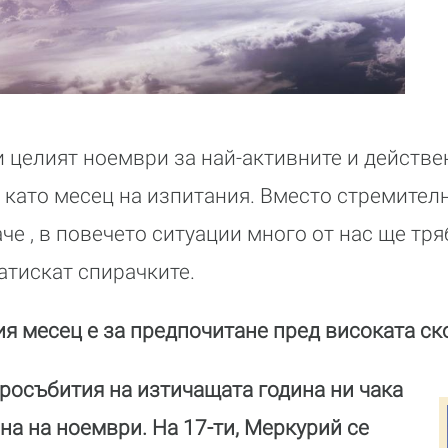
 целият ноември за най-активните и действе
 като месец на изпитания. Вместо стремите
че , в повечето ситуации много от нас ще тр
атискат спирачките.
я месец е за предпочитане пред високата ск
тросъбития на изтичащата година ни чака
на на ноември. На 17-ти, Меркурий се