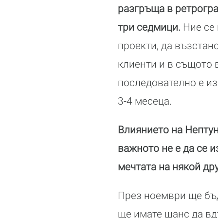
разгръща в ретрогра
три седмици.
Ние се
проекти, да възстан
клиенти и в същото 
последователно е и
3-4 месеца.
Влиянието на Нептун
важното не е да се и
мечтата на някой дру
През ноември ще бъд
ще имате шанс да вд