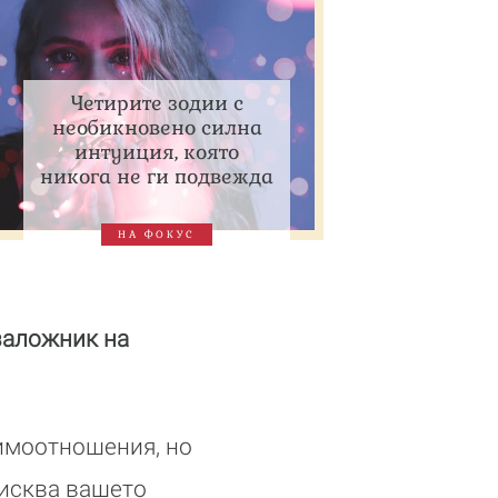
Четирите зодии с
необикновено силна
интуиция, която
никога не ги подвежда
НА ФОКУС
 заложник на
аимоотношения, но
зисква вашето