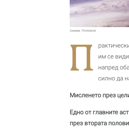
Снимка:
Thinkstock
П
рактически
им се види
напред оба
силно да н
Мисленето през цели
Едно от главните ас
през втората полови