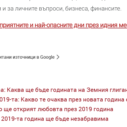
 и за личните въпроси, бизнеса, финансите.
приятните и най-опасните дни през идния ме
итани източници в Google
а: Каква ще бъде годината на Земния глига
019-та: Какво те очаква през новата година
то ще открият любовта през 2019 година
о 2019-та година ще бъде незабравима