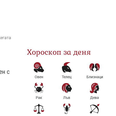
жегата
Хороскоп за деня
ен с
Овен
Телец
Близнаци
Рак
Лъв
Дева