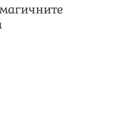
-магичните
а