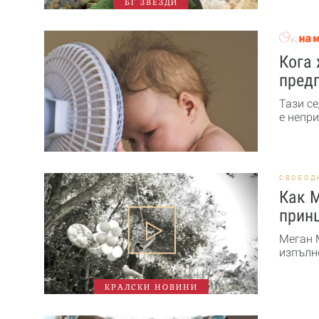
БГ ЗВЕЗДИ
Кога 
пред
Тази с
е непри
СВОБОД
Как М
прин
Меган 
изпълне
КРАЛСКИ НОВИНИ