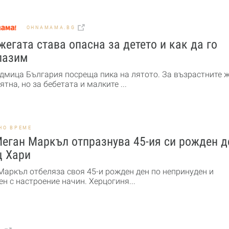
OHNAMAMA.BG
жегата става опасна за детето и как да го
пазим
едмица България посреща пика на лятото. За възрастните 
ятна, но за бебетата и малките ...
НО ВРЕМЕ
еган Маркъл отпразнува 45-ия си рожден д
ц Хари
Маркъл отбеляза своя 45-и рожден ден по непринуден и
н с настроение начин. Херцогиня...