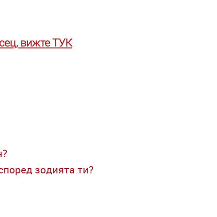
сец, вижте ТУК
н?
 според зодията ти?