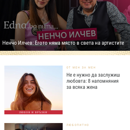
Ненчо Илчев: Егото няма място в света на артистите
ОТ МЕН ЗА МЕН
Не е нужно да заслужиш
любовта: 8 напомняния
за всяка жена
ЛЮБОВ И ВРЪЗКИ
ЛЮБОПИТНО