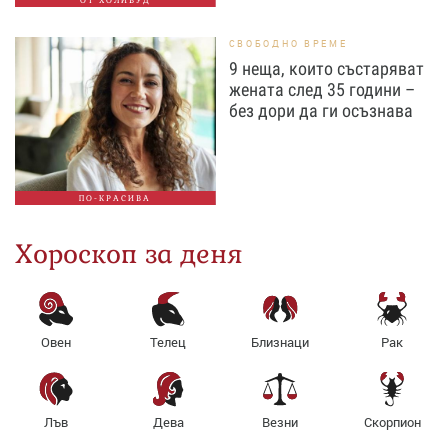
ОТ ХОЛИВУД
СВОБОДНО ВРЕМЕ
9 неща, които състаряват
жената след 35 години –
без дори да ги осъзнава
ПО-КРАСИВА
Хороскоп за деня
Овен
Телец
Близнаци
Рак
Лъв
Дева
Везни
Скорпион