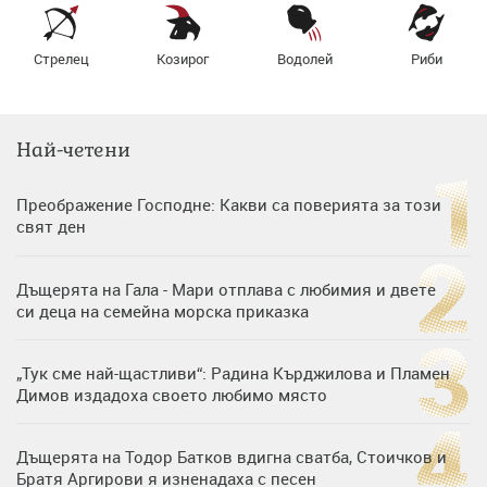
Стрелец
Козирог
Водолей
Риби
Най-четени
Преображение Господне: Какви са поверията за този
свят ден
Дъщерята на Гала - Мари отплава с любимия и двете
си деца на семейна морска приказка
„Тук сме най-щастливи“: Радина Кърджилова и Пламен
Димов издадоха своето любимо място
Дъщерята на Тодор Батков вдигна сватба, Стоичков и
Братя Аргирови я изненадаха с песен