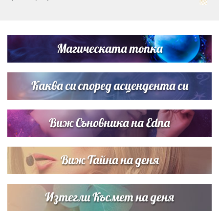
Дневен хороскоп за 6 август, четвъртък
Магическата топка
Списъкът е ясен: Джей Ло и Риана във ВИП гостите на
сватбата на Роналдо
Каква си според асцендента си
Виж Съновника на Edna
Виж Тайна на деня
Изтегли Късмет на деня