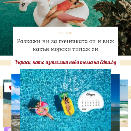
ТЕСТОВЕ
Разкажи ни за почивката си и виж
какъв морски типаж си
Украси, като изтеглиш нова тема на Edna.bg
Оферти
АСТРОЛОГИЯ
Дневен хороскоп за 7
август, петък