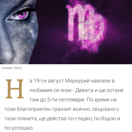
Снимка:
Istock
Н
а 19-ти август Меркурий навлезе в
любимия си знак - Девата и ще остане
там до 5-ти септември. По време на
този благоприятен транзит всичко, свързано с
тази планета, ще действа по-гладко, по-бързо и
по-успешно.