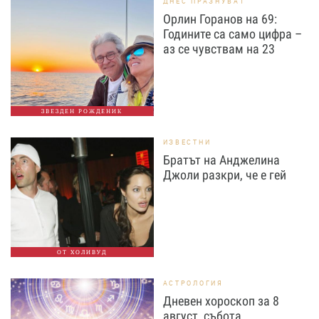
ДНЕС ПРАЗНУВАТ
Орлин Горанов на 69:
Годините са само цифра –
аз се чувствам на 23
ЗВЕЗДЕН РОЖДЕНИК
ИЗВЕСТНИ
Братът на Анджелина
Джоли разкри, че е гей
ОТ ХОЛИВУД
АСТРОЛОГИЯ
Дневен хороскоп за 8
август, събота