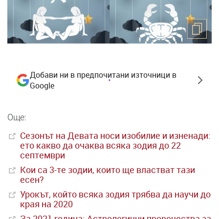
Добави ни в предпочитани източници в
Google
Още:
Сезонът на Девата носи изобилие и изненади:
ето какво да очаква всяка зодия до 22
септември
Кои са 3-те зодии, които ще властват тази
есен?
Урокът, който всяка зодия трябва да научи до
края на 2020
За 2021 година: Астрологични пророчества за