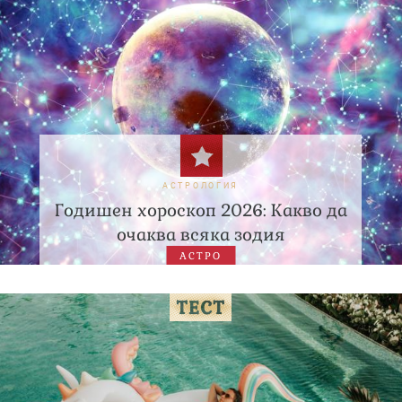
АСТРОЛОГИЯ
Годишен хороскоп 2026: Какво да
очаква всяка зодия
АСТРО