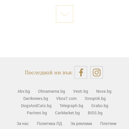
Последвай ни във:
Abv.bg
Ohnamama.bg
Vesti.bg
Nova.bg
Dariknews.bg
Vbox7.com
Sinoptik.bg
DogsAndCats.bg
Telegraph.bg
Grabo.bg
Pariteni.bg
CarMarket.bg
BISS.bg
За нас
Политика ЛД
За реклама
Платени