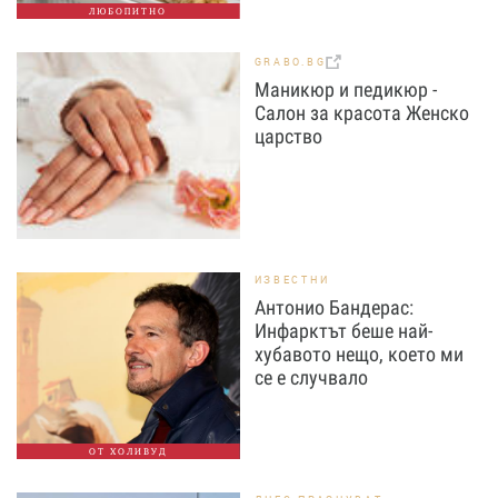
ЛЮБОПИТНО
GRABO.BG
Маникюр и педикюр -
Салон за красота Женско
царство
ИЗВЕСТНИ
Антонио Бандерас:
Инфарктът беше най-
хубавото нещо, което ми
се е случвало
ОТ ХОЛИВУД