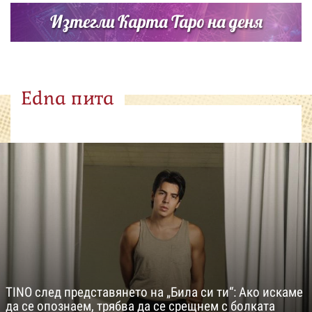
Изтегли Карта Таро на деня
Edna пита
TINO след представянето на „Била си ти“: Ако искаме
да се опознаем, трябва да се срещнем с болката