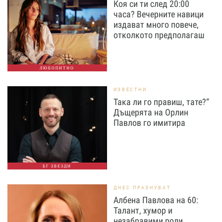
Коя си ти след 20:00
часа? Вечерните навици
издават много повече,
отколкото предполагаш
ЛЮБОПИТНО
ИЗВЕСТНИ
Така ли го правиш, тате?“
Дъщерята на Орлин
Павлов го имитира
БГ ЗВЕЗДИ
ДНЕС ПРАЗНУВАТ
Албена Павлова на 60:
Талант, хумор и
незабравими роли