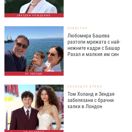
ЗВЕЗДЕН РОЖДЕНИК
ИЗВЕСТНИ
Любомира Башева
разтопи мрежата с най-
нежните кадри с Башар
Рахал и малкия им син
БГ ЗВЕЗДИ
СВОБОДНО ВРЕМЕ
Том Холанд и Зендая
забелязани с брачни
халки в Лондон