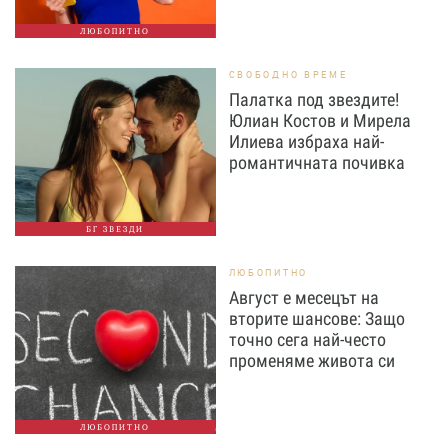
ЛЮБОПИТНО
СВОБОДНО ВРЕМЕ
Палатка под звездите!
Юлиан Костов и Мирела
Илиева избраха най-
романтичната почивка
БГ ЗВЕЗДИ
ЛЮБОПИТНО
Август е месецът на
вторите шансове: Защо
точно сега най-често
променяме живота си
ЛЮБОПИТНО