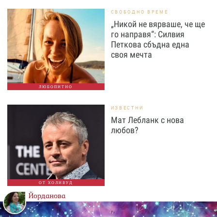
СВОБОДНО ВРЕМЕ
„Никой не вярваше, че ще
го направя“: Силвия
Петкова сбъдна една
своя мечта
ЛЮБОПИТНО
ИЗВЕСТНИ
Мат Лебланк с нова
любов?
ОТ ХОЛИВУД
Йорданова