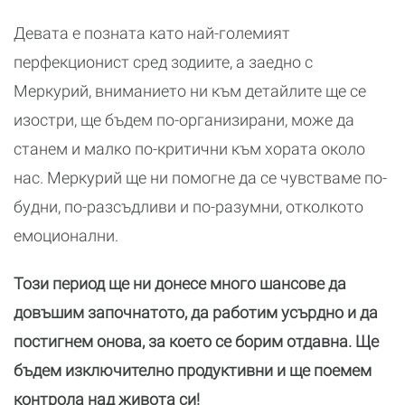
Девата е позната като най-големият
перфекционист сред зодиите, а заедно с
Меркурий, вниманието ни към детайлите ще се
изостри, ще бъдем по-организирани, може да
станем и малко по-критични към хората около
нас. Меркурий ще ни помогне да се чувстваме по-
будни, по-разсъдливи и по-разумни, отколкото
емоционални.
Този период ще ни донесе много шансове да
довъшим започнатото, да работим усърдно и да
постигнем онова, за което се борим отдавна. Ще
бъдем изключително продуктивни и ще поемем
контрола над живота си!