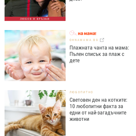
ЛЮБОВ И ВРЪЗКИ
OHNAMAMA.BG
Плажната чанта на мама:
Пълен списък за плаж с
дете
ЛЮБОПИТНО
Световен ден на котките:
10 любопитни факта за
едни от най-загадъчните
животни