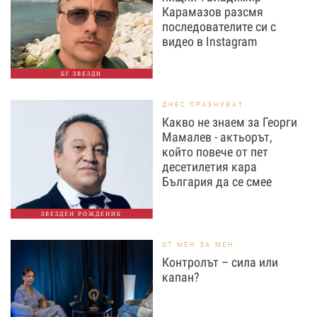
Карамазов разсмя
последователите си с
видео в Instagram
БГ ЗВЕЗДИ
ДНЕС ПРАЗНУВАТ
Какво не знаем за Георги
Мамалев - актьорът,
който повече от пет
десетилетия кара
България да се смее
ЗВЕЗДЕН РОЖДЕНИК
ОТ МЕН ЗА МЕН
Контролът – сила или
капан?