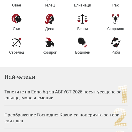
Овен
Телец
Близнаци
Рак
Лъв
Дева
Везни
Скорпион
Стрелец
Козирог
Водолей
Риби
Най-четени
Тапетите на Edna.bg за АВГУСТ 2026 носят усещане за
слънце, море и емоции
Преображение Господне: Какви са поверията за този
свят ден