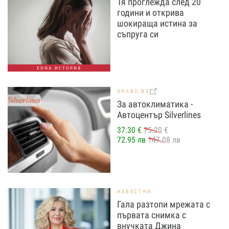
Тя проглежда след 20
години и открива
шокираща истина за
съпруга си
EDNA ИСТОРИЯ
GRABO.BG
За автоклиматика -
Автоцентър Silverlines
37.30 €
75.20 €
72.95 лв
147.08 лв
ИЗВЕСТНИ
Гала разтопи мрежата с
първата снимка с
внучката Джина