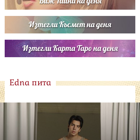
Виж Тайна на деня
Изтегли Късмет на деня
Изтегли Карта Таро на деня
Edna пита