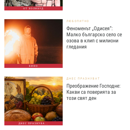
ОТ ХОЛИВУД
ЛЮБОПИТНО
Феноменът „Одисея“:
Малко българско село се
озова в клип с милиони
гледания
КИНО
ДНЕС ПРАЗНУВАТ
Преображение Господне:
Какви са поверията за
този свят ден
ДНЕС ПРАЗНУВА...