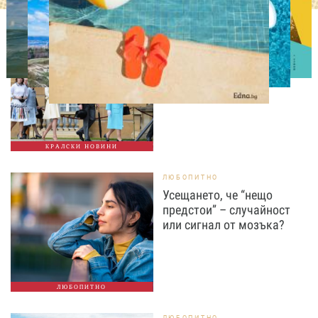
СВОБОДНО ВРЕМЕ
Ново бебе в кралското
семейство
КРАЛСКИ НОВИНИ
ЛЮБОПИТНО
Усещането, че “нещо
предстои” – случайност
или сигнал от мозъка?
ЛЮБОПИТНО
ЛЮБОПИТНО