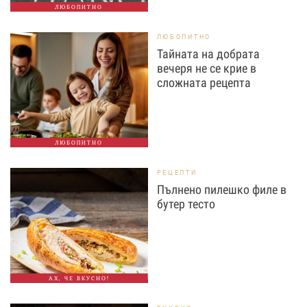
ЛЮБОПИТНО
ЛЮБОПИТНО
Тайната на добрата
вечеря не се крие в
сложната рецепта
ЛЮБОПИТНО
РЕЦЕПТИ
Пълнено пилешко филе в
бутер тесто
АХ, ЧЕ ВКУСНО!