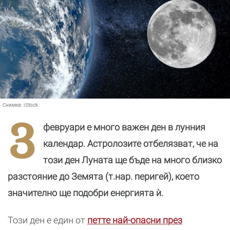
Снимка:
iStock
3
февруари е много важен ден в лунния
календар. Астролозите отбелязват, че на
този ден Луната ще бъде на много близко
разстояние до Земята (т.нар. перигей), което
значително ще подобри енергията ѝ.
Този ден е един от
петте най-опасни през