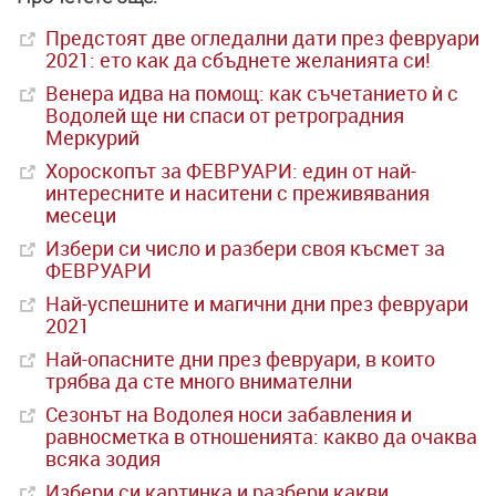
Предстоят две огледални дати през февруари
2021: ето как да сбъднете желанията си!
Венера идва на помощ: как съчетанието ѝ с
Водолей ще ни спаси от ретроградния
Меркурий
Хороскопът за ФЕВРУАРИ: един от най-
интересните и наситени с преживявания
месеци
Избери си число и разбери своя късмет за
ФЕВРУАРИ
Най-успешните и магични дни през февруари
2021
Най-опасните дни през февруари, в които
трябва да сте много внимателни
Сезонът на Водолея носи забавления и
равносметка в отношенията: какво да очаква
всяка зодия
Избери си картинка и разбери какви