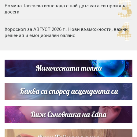
Ромина Тасевска изненада с най-дръзката си промяна
досега
Хороскоп за АВГУСТ 2026 г.: Нови възможности, важни
решения и емоционален баланс
Дъщерята на Гала - Мари отплава с любимия и двете
си деца на семейна морска приказка
Магическата топка
Звездна ваканция в Майорка: Дженифър Анистън,
Кортни Кокс и Джим Къртис заедно на яхта
Каква си според асцендента си
Виж Съновника на Edna