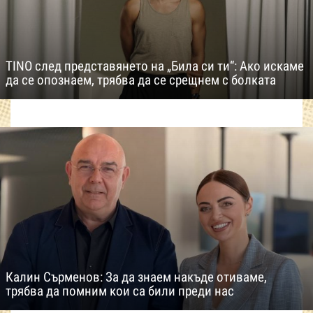
TINO след представянето на „Била си ти“: Ако искаме
да се опознаем, трябва да се срещнем с болката
Калин Сърменов: За да знаем накъде отиваме,
трябва да помним кои са били преди нас