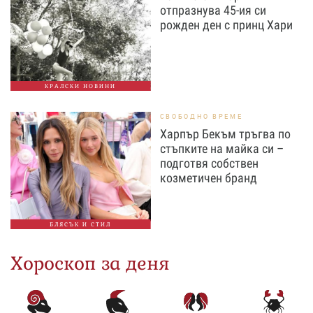
отпразнува 45-ия си
рожден ден с принц Хари
КРАЛСКИ НОВИНИ
СВОБОДНО ВРЕМЕ
Харпър Бекъм тръгва по
стъпките на майка си –
подготвя собствен
козметичен бранд
БЛЯСЪК И СТИЛ
Хороскоп за деня