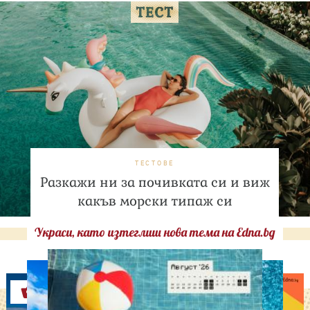
ТЕСТОВЕ
Разкажи ни за почивката си и виж
какъв морски типаж си
Украси, като изтеглиш нова тема на Edna.bg
Оферти