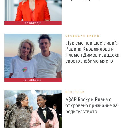
БГ ЗВЕЗДИ
СВОБОДНО ВРЕМЕ
„Тук сме най-щастливи“:
Радина Кърджилова и
Пламен Димов издадоха
своето любимо място
БГ ЗВЕЗДИ
ИЗВЕСТНИ
A$AP Rocky и Риана с
откровено признание за
родителството