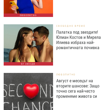
ЛЮБОПИТНО
СВОБОДНО ВРЕМЕ
Палатка под звездите!
Юлиан Костов и Мирела
Илиева избраха най-
романтичната почивка
БГ ЗВЕЗДИ
ЛЮБОПИТНО
Август е месецът на
вторите шансове: Защо
точно сега най-често
променяме живота си