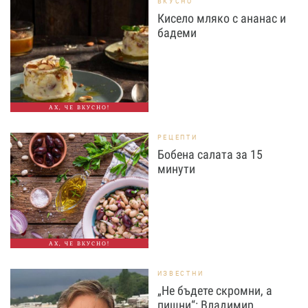
ВКУСНО
Кисело мляко с ананас и
бадеми
АХ, ЧЕ ВКУСНО!
РЕЦЕПТИ
Бобена салата за 15
минути
АХ, ЧЕ ВКУСНО!
ИЗВЕСТНИ
„Не бъдете скромни, а
пищни“: Владимир