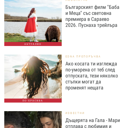
Българският филм "Баба
и Меца" със световна
премиера в Сараево
2026. Пуснаха трейлъра
АКТУАЛНО
EDNA ПРЕПОРЪЧВА
Ако косата ти изглежда
по-уморена от теб след
отпуската, тези няколко
стъпки могат да
променят нещата
ПО-КРАСИВА
ИЗВЕСТНИ
Дъщерята на Гала - Мари
отплава с любимия и