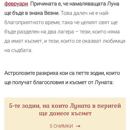
февруари
.
Причината е, че намаляващата Луна
ще бъде в знака Везни.
Това далеч не е най-
благоприятното време, така че целият свят ще
бъде разделен на два лагера – тези, които няма
да имат късмет, и тези, които се оказват любимци
на съдбата.
Астролозите разкриха кои са петте зодии, които
ще получат благословия и късмет от Луната:
5-те зодии, на които Луната в перигей
ще донесе късмет
5 СНИМКИ