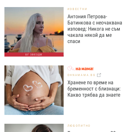
ИЗВЕСТНИ
Антония Петрова-
Батинкова с неочаквана
изповед: Никога не съм
чакала някой да ме
спаси
БГ ЗВЕЗДИ
OHNAMAMA.BG
Хранене по време на
бременност с близнаци:
Какво трябва да знаете
ЛЮБОПИТНО