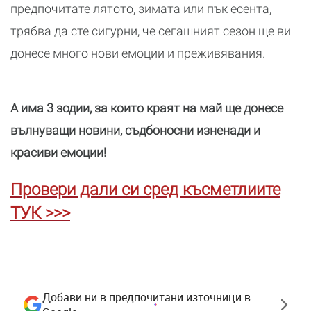
предпочитате лятото, зимата или пък есента,
трябва да сте сигурни, че сегашният сезон ще ви
донесе много нови емоции и преживявания.
А има 3 зодии, за които краят на май ще донесе
вълнуващи новини, съдбоносни изненади и
красиви емоции!
Провери дали си сред късметлиите
ТУК >>>
Добави ни в предпочитани източници в