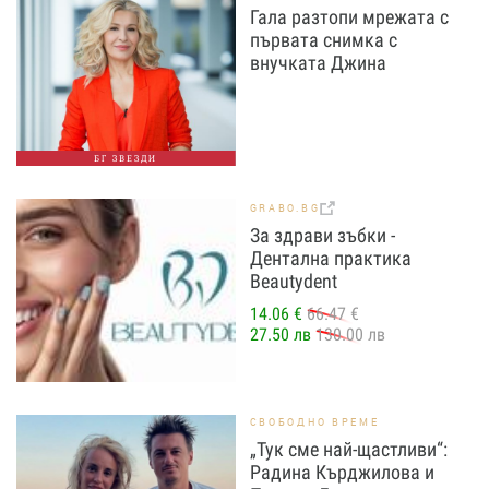
Гала разтопи мрежата с
първата снимка с
внучката Джина
БГ ЗВЕЗДИ
GRABO.BG
За здрави зъбки -
Дентална практика
Beautydent
14.06 €
66.47 €
27.50 лв
130.00 лв
СВОБОДНО ВРЕМЕ
„Тук сме най-щастливи“:
Радина Кърджилова и