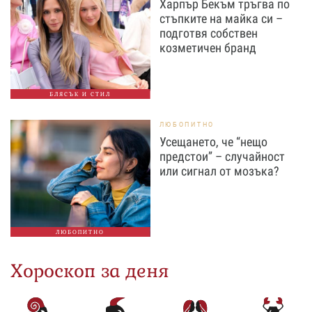
Харпър Бекъм тръгва по
стъпките на майка си –
подготвя собствен
козметичен бранд
БЛЯСЪК И СТИЛ
ЛЮБОПИТНО
Усещането, че “нещо
предстои” – случайност
или сигнал от мозъка?
ЛЮБОПИТНО
Хороскоп за деня