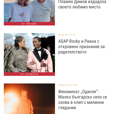
Пламен Димов издадоха
своето любимо място
БГ ЗВЕЗДИ
ИЗВЕСТНИ
A$AP Rocky и Риана с
откровено признание за
родителството
ОТ ХОЛИВУД
ЛЮБОПИТНО
Феноменът „Одисея“:
Малко българско село се
озова в клип с милиони
гледания