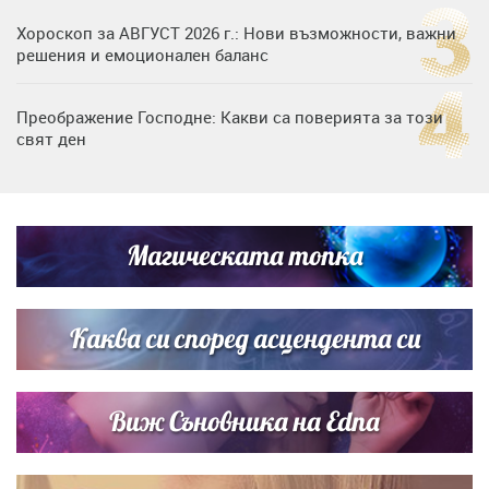
Хороскоп за АВГУСТ 2026 г.: Нови възможности, важни
решения и емоционален баланс
Преображение Господне: Какви са поверията за този
свят ден
Дъщерята на Гала - Мари отплава с любимия и двете
си деца на семейна морска приказка
Магическата топка
Звездна ваканция в Майорка: Дженифър Анистън,
Кортни Кокс и Джим Къртис заедно на яхта
Каква си според асцендента си
Виж Съновника на Edna