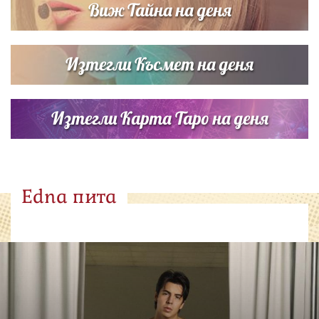
Виж Тайна на деня
Изтегли Късмет на деня
Изтегли Карта Таро на деня
Edna пита