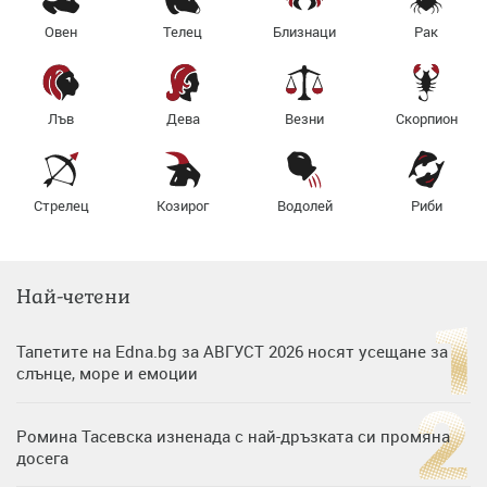
Овен
Телец
Близнаци
Рак
Лъв
Дева
Везни
Скорпион
Стрелец
Козирог
Водолей
Риби
Най-четени
Тапетите на Edna.bg за АВГУСТ 2026 носят усещане за
слънце, море и емоции
Ромина Тасевска изненада с най-дръзката си промяна
досега