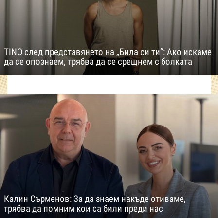
TINO след представянето на „Била си ти“: Ако искаме
да се опознаем, трябва да се срещнем с болката
Калин Сърменов: За да знаем накъде отиваме,
трябва да помним кои са били преди нас