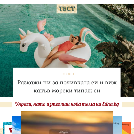
ТЕСТОВЕ
Разкажи ни за почивката си и виж
какъв морски типаж си
Украси, като изтеглиш нова тема на Edna.bg
Оферти