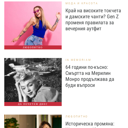
МОДА И КРАСОТА
Край на високите токчета
и дамските чанти? Gen Z
променя правилата за
вечерния аутфит
ЛЮБОПИТНО
IN MEMORIAM
64 години по-късно:
Смъртта на Мерилин
Монро продължава да
буди въпроси
ДА ПОЧЕТЕМ ДНЕС
ЛЮБОПИТНО
Историческа промяна: