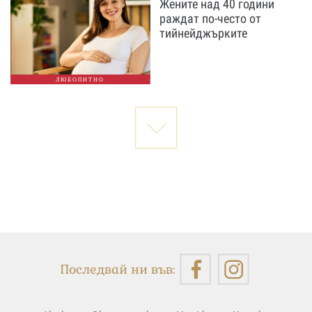
Жените над 40 години
раждат по-често от
тийнейджърките
ЛЮБОПИТНО
Последвай ни във: