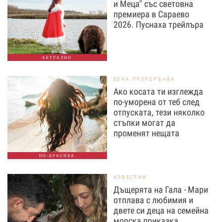
и Меца" със световна
премиера в Сараево
2026. Пуснаха трейлъра
АКТУАЛНО
EDNA ПРЕПОРЪЧВА
Ако косата ти изглежда
по-уморена от теб след
отпуската, тези няколко
стъпки могат да
променят нещата
ПО-КРАСИВА
ИЗВЕСТНИ
Дъщерята на Гала - Мари
отплава с любимия и
двете си деца на семейна
морска приказка