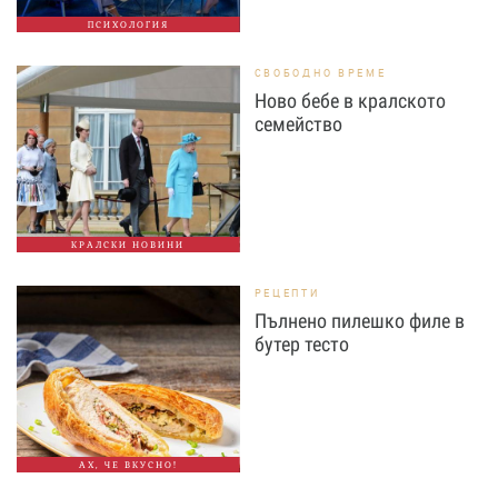
ПСИХОЛОГИЯ
СВОБОДНО ВРЕМЕ
Ново бебе в кралското
семейство
КРАЛСКИ НОВИНИ
РЕЦЕПТИ
Пълнено пилешко филе в
бутер тесто
АХ, ЧЕ ВКУСНО!