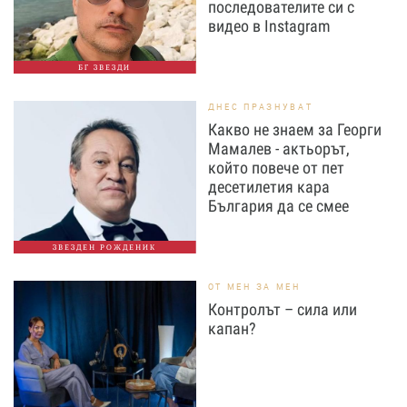
последователите си с
видео в Instagram
БГ ЗВЕЗДИ
ДНЕС ПРАЗНУВАТ
Какво не знаем за Георги
Мамалев - актьорът,
който повече от пет
десетилетия кара
България да се смее
ЗВЕЗДЕН РОЖДЕНИК
ОТ МЕН ЗА МЕН
Контролът – сила или
капан?