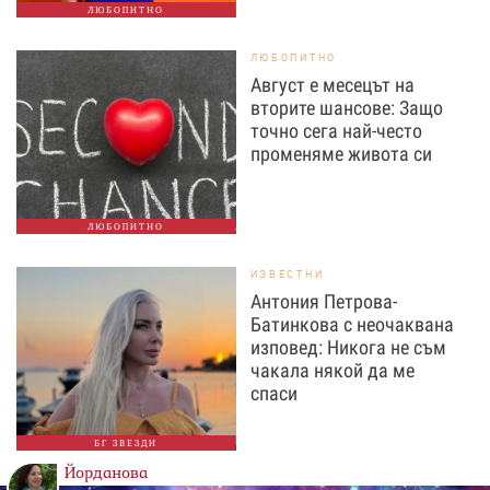
ЛЮБОПИТНО
ЛЮБОПИТНО
Август е месецът на
вторите шансове: Защо
точно сега най-често
променяме живота си
ЛЮБОПИТНО
ИЗВЕСТНИ
Антония Петрова-
Батинкова с неочаквана
изповед: Никога не съм
чакала някой да ме
спаси
БГ ЗВЕЗДИ
Йорданова