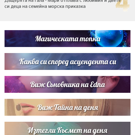
Дъщерята на Гала - Мари отплава с любимия и двете
си деца на семейна морска приказка
„Тук сме най-щастливи“: Радина Кърджилова и Пламен
Димов издадоха своето любимо място
Магическата топка
Дъщерята на Тодор Батков вдигна сватба, Стоичков и
Братя Аргирови я изненадаха с песен
Каква си според асцендента си
Виж Съновника на Edna
Виж Тайна на деня
Изтегли Късмет на деня