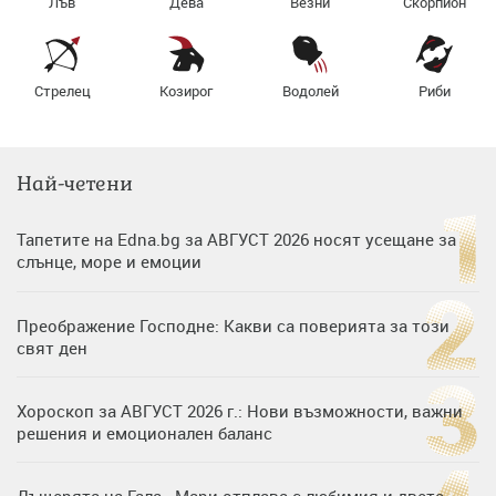
Лъв
Дева
Везни
Скорпион
Стрелец
Козирог
Водолей
Риби
Най-четени
Тапетите на Edna.bg за АВГУСТ 2026 носят усещане за
слънце, море и емоции
Преображение Господне: Какви са поверията за този
свят ден
Хороскоп за АВГУСТ 2026 г.: Нови възможности, важни
решения и емоционален баланс