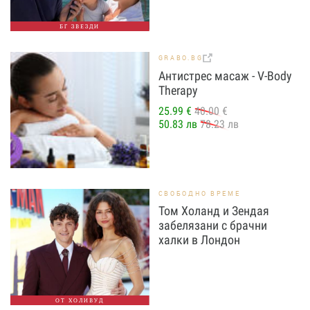
БГ ЗВЕЗДИ
GRABO.BG
Антистрес масаж - V-Body
Therapy
25.99 €
40.00 €
50.83 лв
78.23 лв
СВОБОДНО ВРЕМЕ
Том Холанд и Зендая
забелязани с брачни
халки в Лондон
ОТ ХОЛИВУД