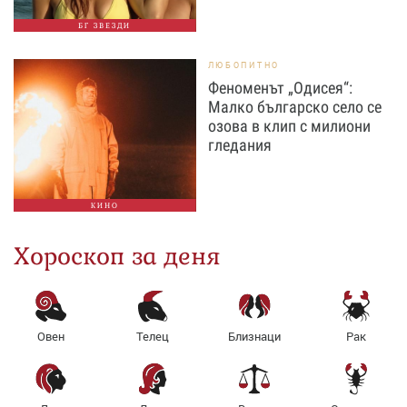
БГ ЗВЕЗДИ
ЛЮБОПИТНО
Феноменът „Одисея“:
Малко българско село се
озова в клип с милиони
гледания
КИНО
Хороскоп за деня
Овен
Телец
Близнаци
Рак