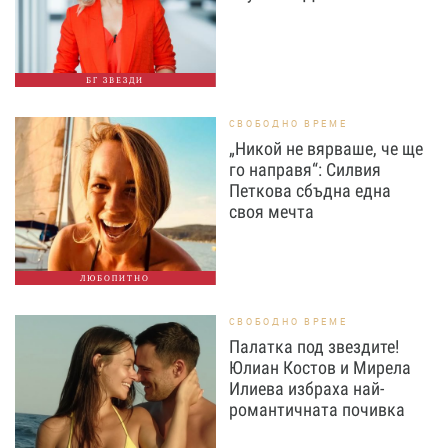
БГ ЗВЕЗДИ
СВОБОДНО ВРЕМЕ
„Никой не вярваше, че ще
го направя“: Силвия
Петкова сбъдна една
своя мечта
ЛЮБОПИТНО
СВОБОДНО ВРЕМЕ
Палатка под звездите!
Юлиан Костов и Мирела
Илиева избраха най-
романтичната почивка