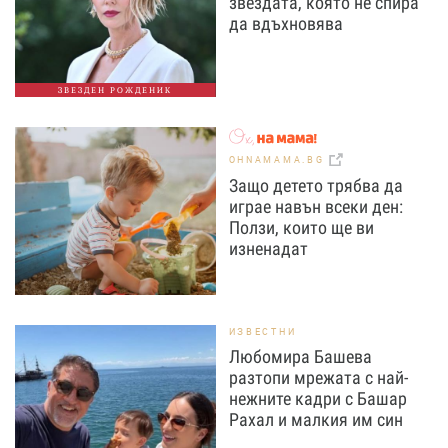
звездата, която не спира
да вдъхновява
ЗВЕЗДЕН РОЖДЕНИК
OHNAMAMA.BG
Защо детето трябва да
играе навън всеки ден:
Ползи, които ще ви
изненадат
ИЗВЕСТНИ
Любомира Башева
разтопи мрежата с най-
нежните кадри с Башар
Рахал и малкия им син