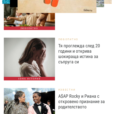
вечеря не се крие в
сложната рецепта
ЛЮБОПИТНО
ЛЮБОПИТНО
Тя проглежда след 20
години и открива
шокираща истина за
съпруга си
EDNA ИСТОРИЯ
ИЗВЕСТНИ
A$AP Rocky и Риана с
откровено признание за
родителството