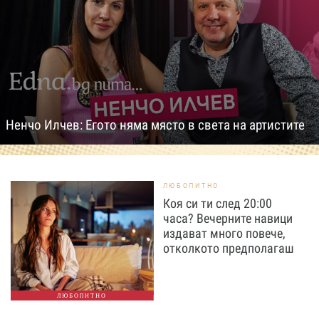
Ненчо Илчев: Егото няма място в света на артистите
ЛЮБОПИТНО
Коя си ти след 20:00
часа? Вечерните навици
издават много повече,
отколкото предполагаш
ЛЮБОПИТНО