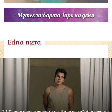
Изтегли Карта Таро на деня
Edna пита
TINO след представянето на „Била си ти“: Ако искаме