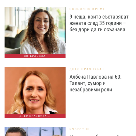
СВОБОДНО ВРЕМЕ
9 неща, които състаряват
жената след 35 години –
без дори да ги осъзнава
ПО-КРАСИВА
ДНЕС ПРАЗНУВАТ
Албена Павлова на 60:
Талант, хумор и
незабравими роли
ДНЕС ПРАЗНУВА...
ИЗВЕСТНИ