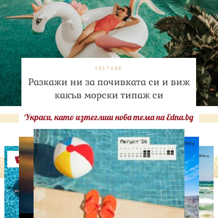
ТЕСТОВЕ
Разкажи ни за почивката си и виж
какъв морски типаж си
Украси, като изтеглиш нова тема на Edna.bg
Оферти
ЛЮБОПИТНО
Тайната на добрата