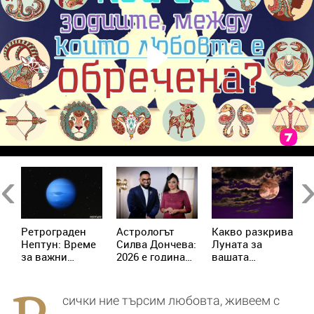
Previous
Ne
Ретрограден
Астрологът
Kакво разкрива
К
Нептун: Време
Силва Дончева:
Луната за
и
за важни
2026 е година
вашата
ж
решения за 4
на съвпадите,
личност?
зодии
които
отключват
сички ние търсим любовта, живеем с
новата