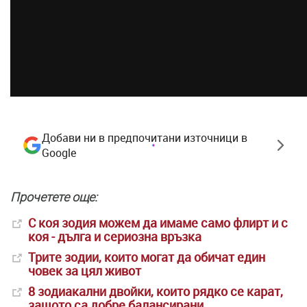
Добави ни в предпочитани източници в
Google
Прочетете още:
С коя зодия можем да имаме само флирт и с
коя - дълга и сериозна връзка
Трите зодии, които могат да обичат един
човек за цял живот
8 зодиакални двойки, които рядко се карат,
защото са добре балансирани