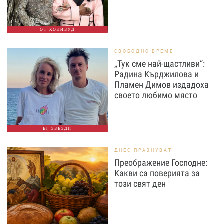
ОТ ХОЛИВУД
СВОБОДНО ВРЕМЕ
„Тук сме най-щастливи“:
Радина Кърджилова и
Пламен Димов издадоха
своето любимо място
БГ ЗВЕЗДИ
ДНЕС ПРАЗНУВАТ
Преображение Господне:
Какви са поверията за
този свят ден