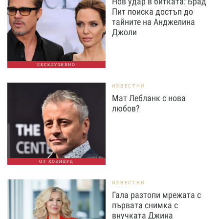
Нов удар в битката: Брад
Пит поиска достъп до
тайните на Анджелина
Джоли
ЕКСКЛУЗИВНО
ИЗВЕСТНИ
Мат Лебланк с нова
любов?
ОТ ХОЛИВУД
ИЗВЕСТНИ
Гала разтопи мрежата с
първата снимка с
внучката Джина