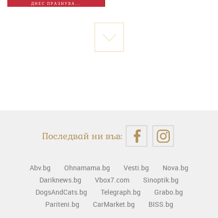
ДНЕС ПРАЗНУВА...
Последвай ни във:
Abv.bg
Ohnamama.bg
Vesti.bg
Nova.bg
Dariknews.bg
Vbox7.com
Sinoptik.bg
DogsAndCats.bg
Telegraph.bg
Grabo.bg
Pariteni.bg
CarMarket.bg
BISS.bg