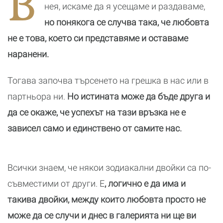
В
реалност
нея, искаме да я усещаме и раздаваме,
но понякога се случва така, че любовта
не е това, което си представяме и оставаме
наранени.
Тогава започва търсенето на грешка в нас или в
партньора ни.
Но истината може да бъде друга и
да се окаже, че успехът на тази връзка не е
зависел само и единствено от самите нас.
Всички знаем, че някои зодиакални двойки са по-
съвместими от други. Е
, логично е да има и
такива двойки, между които любовта просто не
може да се случи и днес в галерията ни ще ви