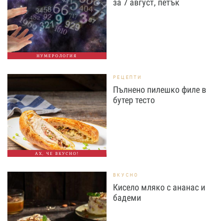
за 7 август, петък
НУМЕРОЛОГИЯ
РЕЦЕПТИ
Пълнено пилешко филе в
бутер тесто
АХ, ЧЕ ВКУСНО!
ВКУСНО
Кисело мляко с ананас и
бадеми