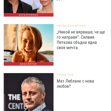
ЕКСКЛУЗИВНО
СВОБОДНО ВРЕМЕ
„Никой не вярваше, че ще
го направя“: Силвия
Петкова сбъдна една
своя мечта
ЛЮБОПИТНО
ИЗВЕСТНИ
Мат Лебланк с нова
любов?