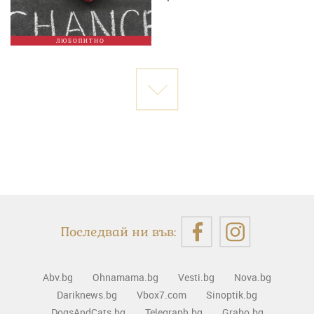
ЛЮБОПИТНО
Последвай ни във:
Abv.bg
Ohnamama.bg
Vesti.bg
Nova.bg
Dariknews.bg
Vbox7.com
Sinoptik.bg
DogsAndCats.bg
Telegraph.bg
Grabo.bg