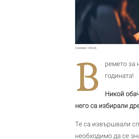
Снимка:
iStock
В
ремето за 
годината!
Никой обач
него са избирали др
Те са извършвали сп
необходимо да се зн