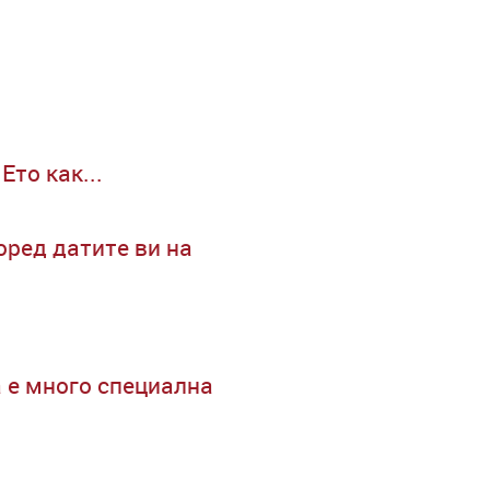
Ето как...
ред датите ви на
а е много специална