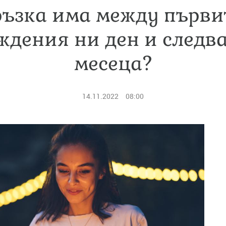
ръзка има между първит
ждения ни ден и следв
месеца?
14.11.2022
08:00