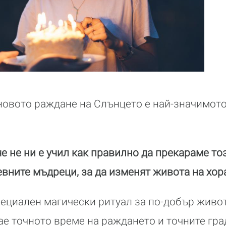
новото раждане на Слънцето е най-значимото
е не ни е учил как правилно да прекараме то
евните мъдреци, за да изменят живота на хор
ециален магически ритуал за по-добър живот
ае точното време на раждането и точните гр