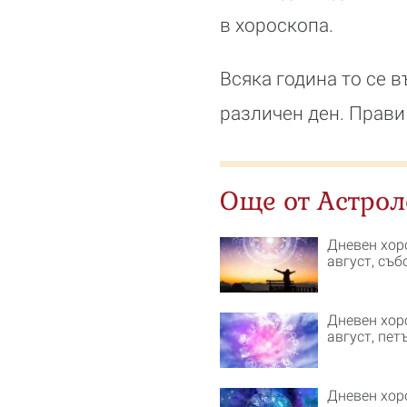
в хороскопа.
Всяка година то се 
различен ден. Прави
Още от Астрол
Дневен хор
август, съб
Дневен хор
август, пет
Дневен хор