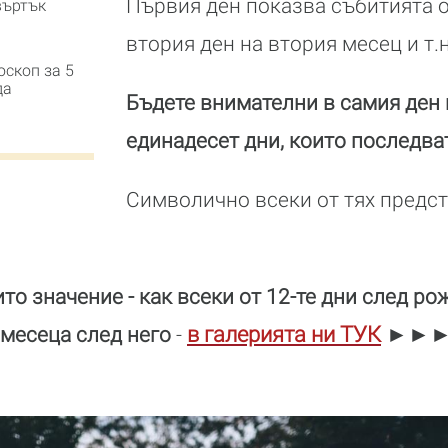
Първия ден показва събитията о
въртък
втория ден на втория месец и т.н
оскоп за 5
да
Бъдете внимателни в самия ден
единадесет дни, които последва
Символично всеки от тях предст
то значение - как всеки от 12-те дни след р
в галерията ни ТУК
►►
 месеца след него
-