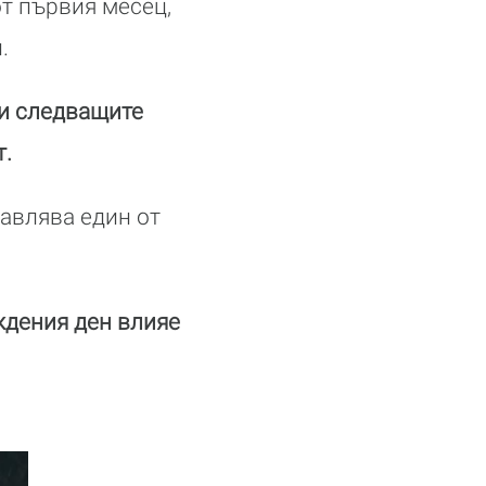
т първия месец,
.
 и следващите
т.
авлява един от
ождения ден влияе
►