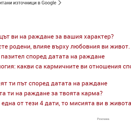
итани източници в Google
цът ви на раждане за вашия характер?
сте родени, влияе върху любовния ви живот. 
л пазител според датата на раждане
гия: какви са кармичните ви отношения спо
ят ти път според датата на раждане
та ти на раждане за твоята карма?
 една от тези 4 дати, то мисията ви в живот