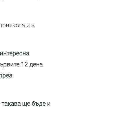
понякога и в
 интересна
ървите 12 дена
през
 такава ще бъде и