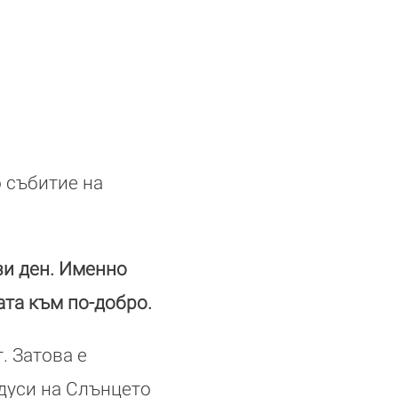
 събитие на
зи ден. Именно
ата към по-добро.
. Затова е
адуси на Слънцето