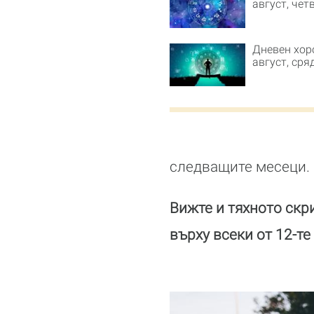
август, чет
Дневен хор
август, сря
следващите месеци.
Вижте и тяхното скри
върху всеки от 12-те