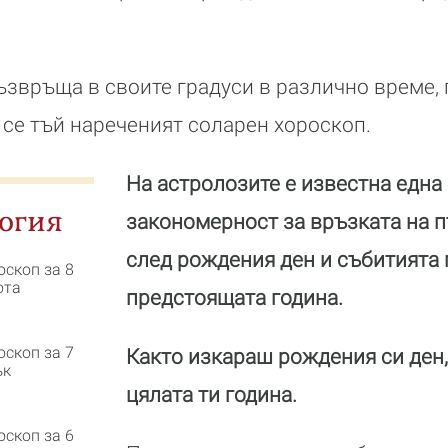
възвръща в своите градуси в различно време, 
 се тъй нареченият соларен хороскоп.
На астролозите е известна една
огия
закономерност за връзката на п
след рождения ден и събитията 
оскоп за 8
ота
предстоящата година.
оскоп за 7
Както изкараш рождения си ден,
ък
цялата ти година.
оскоп за 6