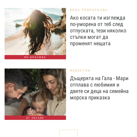
EDNA ПРЕПОРЪЧВА
Ако косата ти изглежда
по-уморена от теб след
отпуската, тези няколко
стъпки могат да
променят нещата
ПО-КРАСИВА
ИЗВЕСТНИ
Дъщерята на Гала - Мари
отплава с любимия и
двете си деца на семейна
морска приказка
БГ ЗВЕЗДИ