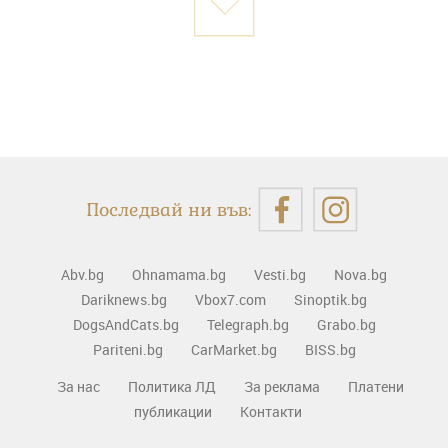
Последвай ни във:
Abv.bg
Ohnamama.bg
Vesti.bg
Nova.bg
Dariknews.bg
Vbox7.com
Sinoptik.bg
DogsAndCats.bg
Telegraph.bg
Grabo.bg
Pariteni.bg
CarMarket.bg
BISS.bg
За нас
Политика ЛД
За реклама
Платени
публикации
Контакти