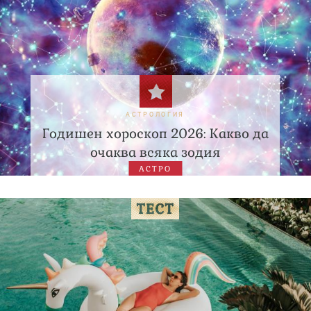
АСТРОЛОГИЯ
Годишен хороскоп 2026: Какво да
очаква всяка зодия
АСТРО