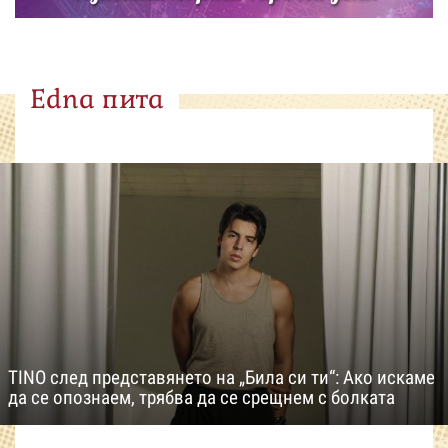
Edna пита
TINO след представянето на „Била си ти“: Ако искаме
да се опознаем, трябва да се срещнем с болката