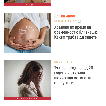
БГ ЗВЕЗДИ
OHNAMAMA.BG
Хранене по време на
бременност с близнаци:
Какво трябва да знаете
ЛЮБОПИТНО
Тя проглежда след 20
години и открива
шокираща истина за
съпруга си
EDNA ИСТОРИЯ