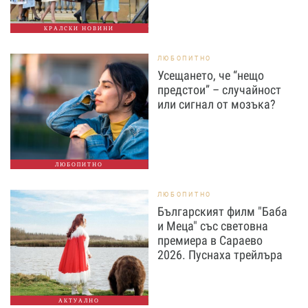
КРАЛСКИ НОВИНИ
ЛЮБОПИТНО
Усещането, че “нещо
предстои” – случайност
или сигнал от мозъка?
ЛЮБОПИТНО
ЛЮБОПИТНО
Българският филм "Баба
и Меца" със световна
премиера в Сараево
2026. Пуснаха трейлъра
АКТУАЛНО