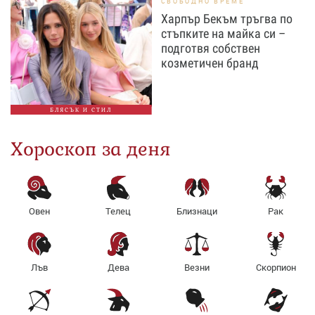
СВОБОДНО ВРЕМЕ
Харпър Бекъм тръгва по
стъпките на майка си –
подготвя собствен
козметичен бранд
БЛЯСЪК И СТИЛ
Хороскоп за деня
Овен
Телец
Близнаци
Рак
Лъв
Дева
Везни
Скорпион