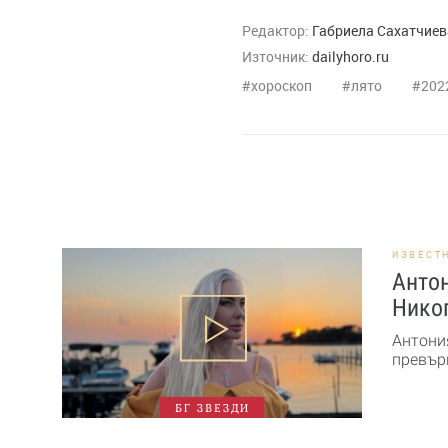
Редактор:
Габриела Сахатчиев
Източник:
dailyhoro.ru
хороскоп
лято
202
ИЗВЕСТ
Антон
Никог
Антони
превърн
БГ ЗВЕЗДИ