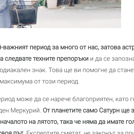
й-важният период за много от нас, затова ас
а следвате техните препоръки
и да се запозн
одиакален знак. Това ще ви помогне да стане
максимума от този период.
ериод може да се нарече благоприятен, като 
аден Меркурий.
От планетите само Сатурн ще 
началото на лятото, така че няма да имате г
своя път.
Експертите смятат, че законът за п