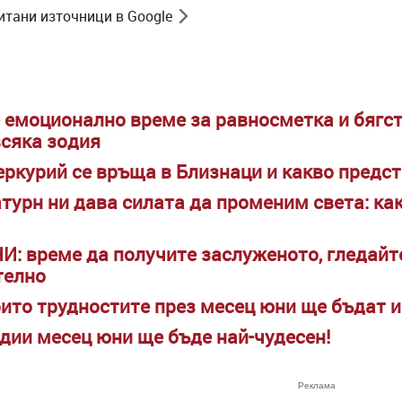
итани източници в Google
е емоционално време за равносметка и бягст
всяка зодия
еркурий се връща в Близнаци и какво предст
турн ни дава силата да променим света: ка
И: време да получите заслуженото, гледайт
телно
които трудностите през месец юни ще бъдат 
одии месец юни ще бъде най-чудесен!