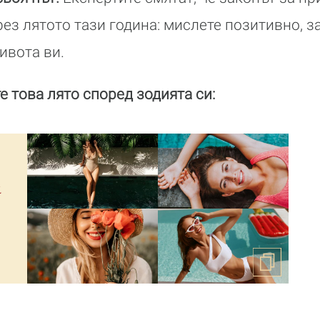
ез лятото тази година: мислете позитивно, за
ивота ви.
е това лято според зодията си:
а