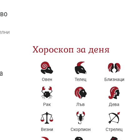
кво
елни
Хороскоп за деня
а
Овен
Телец
Близнаци
Рак
Лъв
Дева
Везни
Скорпион
Стрелец