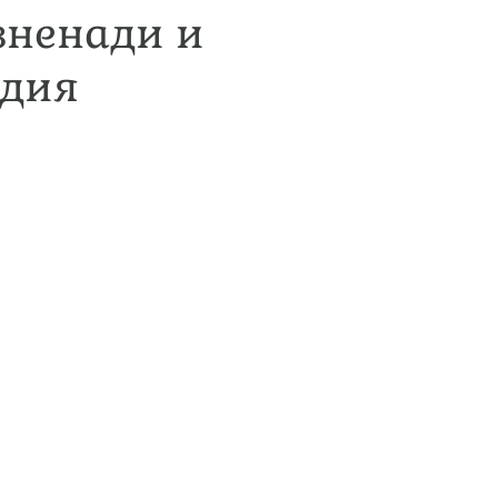
зненади и
одия