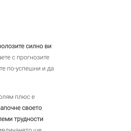
тролозите силно ви
аете с прогнозите
те по-успешни и да
голям плюс е
започне своето
олеми трудности
ривличането ще