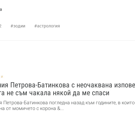
а
2
зодии
астрология
НИ
ия Петрова-Батинкова с неочаквана изпове
а не съм чакала някой да ме спаси
я Петрова-Батинкова погледна назад към годините, в които
а от момичето с корона &...