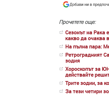
Добави ни в предпоч
Прочетете още:
Сезонът на Рака 
какво да очаква 
На пълна пара: М
Ретроградният Са
зодия
Хороскопът за ЮН
действайте реши
Трите зодии, за 
За тези четири з