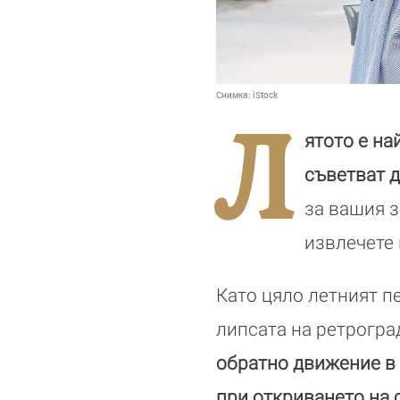
Снимка:
iStock
Л
ятото е на
съветват д
за вашия з
извлечете 
Като цяло летният п
липсата на ретрогр
обратно движение в 
при откриването на 