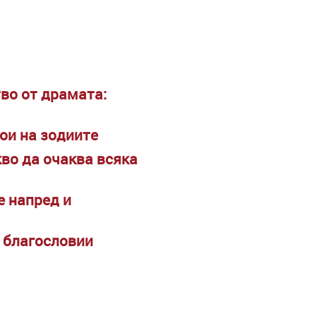
во от драмата:
ои на зодиите
кво да очаква всяка
е напред и
и благословии