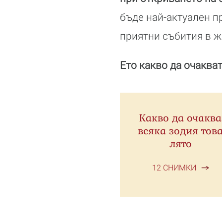
бъде най-актуален пр
приятни събития в ж
Ето какво да очакват
Какво да очаква
всяка зодия тов
лято
12 СНИМКИ