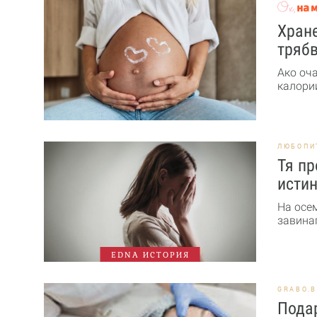
Хране
трябв
Ако оч
калории
ЛЮБОПИ
Тя пр
истин
На осе
завинаг
EDNA ИСТОРИЯ
GRABO.
Подар