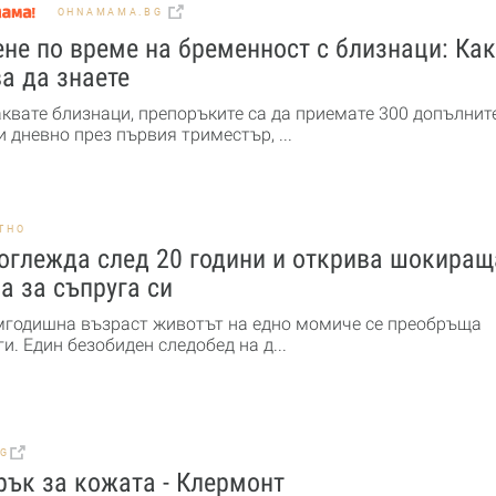
OHNAMAMA.BG
не по време на бременност с близнаци: Ка
а да знаете
аквате близнаци, препоръките са да приемате 300 допълнит
 дневно през първия триместър, ...
ТНО
оглежда след 20 години и открива шокиращ
а за съпруга си
мгодишна възраст животът на едно момиче се преобръща
и. Един безобиден следобед на д...
BG
ък за кожата - Клермонт