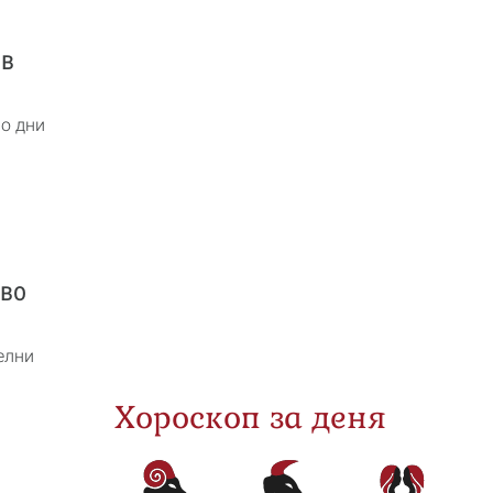
 в
мо дни
кво
елни
Хороскоп за деня