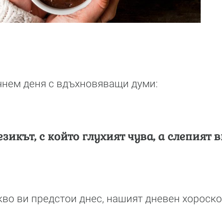
чнем деня с вдъхновяващи думи:
езикът, с който глухият чува, а слепият
акво ви предстои днес, нашият дневен хороско