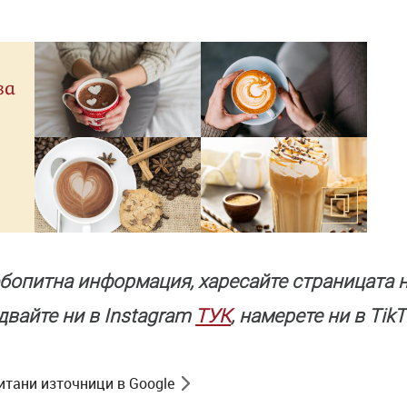
за
бопитна информация, харесайте страницата н
едвайте ни в Instagram
ТУК
, намерете ни в Tik
итани източници в Google