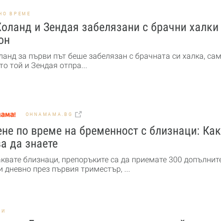
НО ВРЕМЕ
оланд и Зендая забелязани с брачни халки
он
ланд за първи път беше забелязан с брачната си халка, са
то той и Зендая отпра...
OHNAMAMA.BG
не по време на бременност с близнаци: Ка
а да знаете
аквате близнаци, препоръките са да приемате 300 допълнит
 дневно през първия триместър, ...
НИ