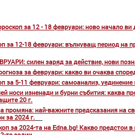
роскоп за 12 - 18 февруари: ново начало ви
п за 12-18 февруари: вълнуващ период на п
ВРУАРИ: силен заряд за действие, нови поз
огноза за февруари: какво ви очаква споре
п за 5-11 февруари: самоанализ, уединение
ей носи изненади и бурни събития: каква п
ащите 20 г.
а промяна: най-важните предсказания на с
н за 2024 г.
оп за 2024-та на Edna.bg! Какво предстои в
12-те зодии