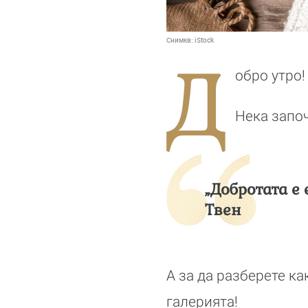
Снимка:
iStock
Д
обро утро!
Нека запо
„Добротата е 
Твен
А за да разберете к
галерията!