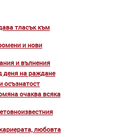
 дава тласък към
ромени и нови
нания и вълнения
д деня на раждане
 и осъзнатост
ромяна очаква всяка
ветовноизвестния
 кариерата, любовта