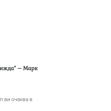
 вижда“ – Марк
п ви очаква в