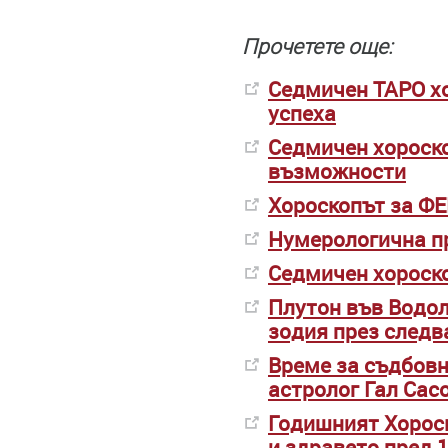
Прочетете още:
Седмичен ТАРО хо
успеха
Седмичен хороско
възможности
Хороскопът за ФЕ
Нумерологична пр
Седмичен хороско
Плутон във Водол
зодия през следв
Време за съдбовн
астролог Гал Сасо
Годишният Хороск
и здравето пред 