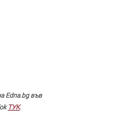
a Edna.bg във
Tok
ТУК
.