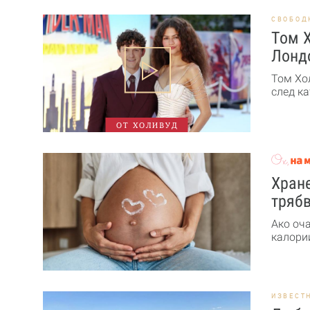
СВОБОД
Том Х
Лонд
Том Хо
след ка
ОТ ХОЛИВУД
Хране
трябв
Ако оч
калории
ИЗВЕСТ