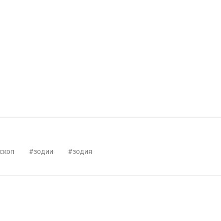
скоп
зодии
зодия