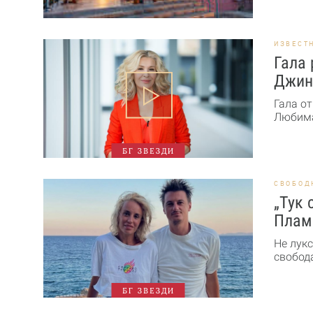
ИЗВЕСТ
Гала 
Джин
Гала от
Любима
БГ ЗВЕЗДИ
СВОБОД
„Тук 
Плам
Не лукс
свобода
БГ ЗВЕЗДИ