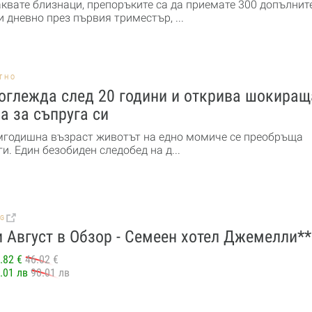
аквате близнаци, препоръките са да приемате 300 допълнит
 дневно през първия триместър, ...
ТНО
оглежда след 20 години и открива шокиращ
а за съпруга си
мгодишна възраст животът на едно момиче се преобръща
и. Един безобиден следобед на д...
BG
 Август в Обзор - Семеен хотел Джемелли**
.82 €
46.02 €
.01 лв
90.01 лв