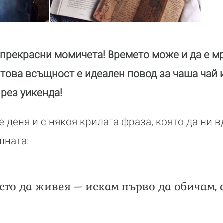
 прекрасни момичета! Времето може и да е мр
 това всъщност е идеален повод за чаша чай 
рез уикенда!
 деня и с някоя крилата фраза, която да ни 
шната:
сто да живея – искам първо да обичам, 