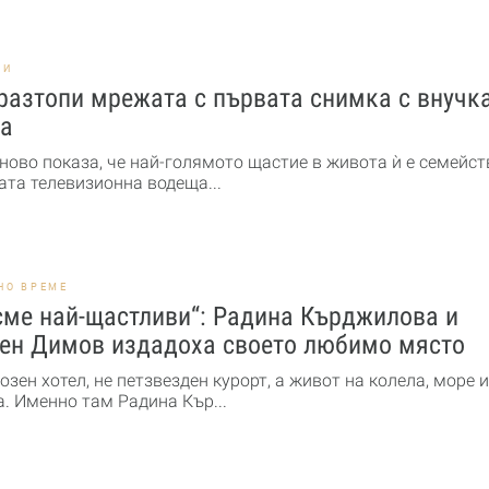
НИ
разтопи мрежата с първата снимка с внучк
а
ново показа, че най-голямото щастие в живота ѝ е семейст
та телевизионна водеща...
НО ВРЕМЕ
сме най-щастливи“: Радина Кърджилова и
ен Димов издадоха своето любимо място
озен хотел, не петзвезден курорт, а живот на колела, море и
. Именно там Радина Кър...