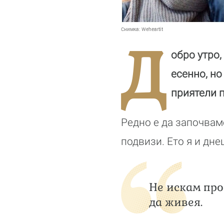
Снимка:
Weheartit
Д
обро утро,
есенно, но
приятели п
Редно е да започваме
подвизи. Ето я и дне
Не искам про
да живея.