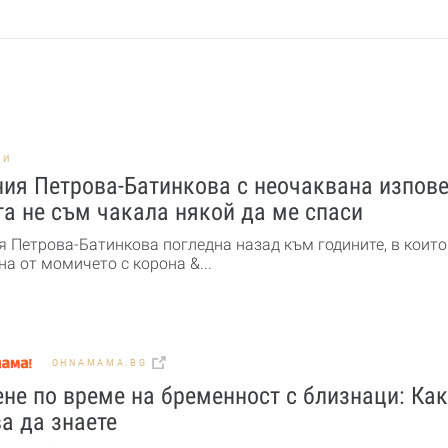
НИ
ия Петрова-Батинкова с неочаквана изпове
а не съм чакала някой да ме спаси
я Петрова-Батинкова погледна назад към годините, в които
а от момичето с корона &...
OHNAMAMA.BG
не по време на бременност с близнаци: Ка
а да знаете