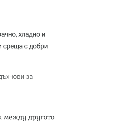
ачно, хладно и
и среща с добри
вдъхнови за
а между другото