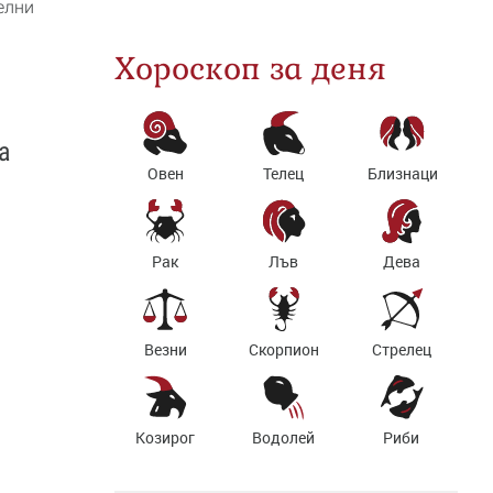
елни
Хороскоп за деня
а
Овен
Телец
Близнаци
Рак
Лъв
Дева
Везни
Скорпион
Стрелец
Козирог
Водолей
Риби