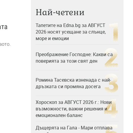
Най-четени
Тапетите на Edna.bg за АВГУСТ
ата
2026 носят усещане за слънце,
море и емоции
вото.
Преображение Господне: Какви са
поверията за този свят ден
Ромина Тасевска изненада с най-
дръзката си промяна досега
Хороскоп за АВГУСТ 2026 г.: Нови
възможности, важни решения и
емоционален баланс
Дъщерята на Гала - Мари отплава