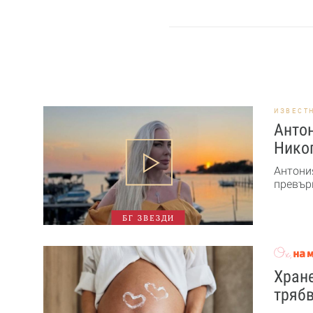
ИЗВЕСТ
Антон
Никог
Антони
превърн
БГ ЗВЕЗДИ
Хране
трябв