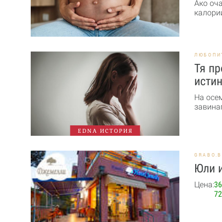
Ако оч
калории
ЛЮБОПИ
Тя пр
истин
На осе
завинаг
EDNA ИСТОРИЯ
GRABO.
Юли и
Цена:
36
72