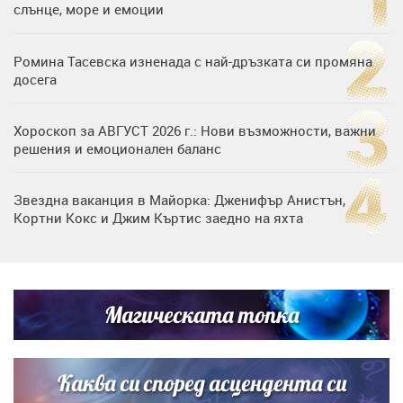
слънце, море и емоции
Ромина Тасевска изненада с най-дръзката си промяна
досега
Хороскоп за АВГУСТ 2026 г.: Нови възможности, важни
решения и емоционален баланс
Звездна ваканция в Майорка: Дженифър Анистън,
Кортни Кокс и Джим Къртис заедно на яхта
Дъщерята на Гала - Мари отплава с любимия и двете
си деца на семейна морска приказка
Магическата топка
Дъщерята на Тодор Батков вдигна сватба, Стоичков и
Братя Аргирови я изненадаха с песен
Каква си според асцендента си