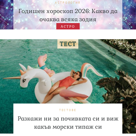
АСТРОЛОГИЯ
Годишен хороскоп 2026: Какво да
очаква всяка зодия
АСТРО
ТЕСТОВЕ
Разкажи ни за почивката си и виж
какъв морски типаж си