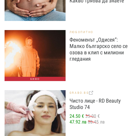
Какво трябва да знаете
ЛЮБОПИТНО
Феноменът „Одисея“:
Малко българско село се
озова в клип с милиони
гледания
КИНО
GRABO.BG
Чисто лице - RD Beauty
Studio 74
24.50 €
35.00 €
47.92 лв
68.45 лв