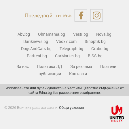
Последвай ни във:
Abv.bg
Ohnamama.bg
Vesti.bg
Nova.bg
Dariknews.bg
Vbox7.com
Sinoptik.bg
DogsAndCats.bg
Telegraph.bg
Grabo.bg
Pariteni.bg
CarMarket.bg
BISS.bg
За нас
Политика ЛД
За реклама
Платени
публикации
Контакти
Използването или публикуването на част или цялостно съдържание от
сайта Edna.bg без разрешение е забранено.
© 2026 Всички права запазени.
Общи условия