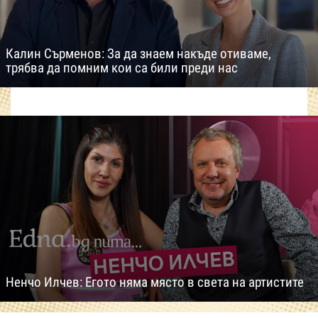
Калин Сърменов: За да знаем накъде отиваме,
трябва да помним кои са били преди нас
Ненчо Илчев: Егото няма място в света на артистите