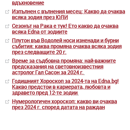
вдъхновение
Изпълнен с вълнения месец: Какво да очаква
всяка зодия през ЮЛИ
Сезонът на Рака е тук! Ето какво да очаква
всяка Edna от зодиите
Плутон във Водолей носи изненади и бурни
събития: каква промяна очаква всяка зодия
през следващите 20 г.
Време за съдбовна промяна: най-важните
предсказания на световноизвестния
астролог Гал Сасон за 2024 г.
Годишният Хороскоп за 2024-та на Edna.bg!
Какво предстои в кариерата, любовта и
здравето пред 12-те зодии
Нумерологичен хороскоп: какво ви очаква
през 2024 г. според датата на раждан