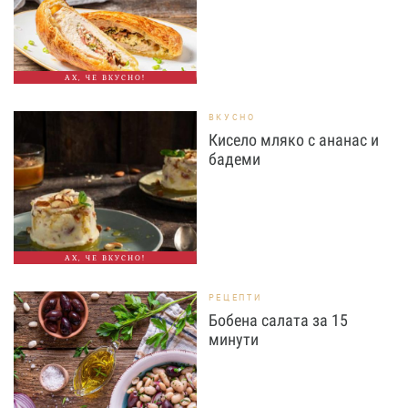
АХ, ЧЕ ВКУСНО!
ВКУСНО
Кисело мляко с ананас и
бадеми
АХ, ЧЕ ВКУСНО!
РЕЦЕПТИ
Бобена салата за 15
минути