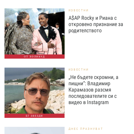
ИЗВЕСТНИ
A$AP Rocky и Риана с
откровено признание за
родителството
ОТ ХОЛИВУД
ИЗВЕСТНИ
„Не бъдете скромни, а
пищни“: Владимир
Карамазов разсмя
последователите си с
видео в Instagram
БГ ЗВЕЗДИ
ДНЕС ПРАЗНУВАТ