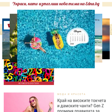
Украси, като изтеглиш нова тема на Edna.bg
Оферти
НУМЕРОЛОГИЯ
Нумерологична прогноза
за 5 август, сряда
НУМЕРОЛОГИЯ
МОДА И КРАСОТА
Край на високите токчета
и дамските чанти? Gen Z
променя правилата за