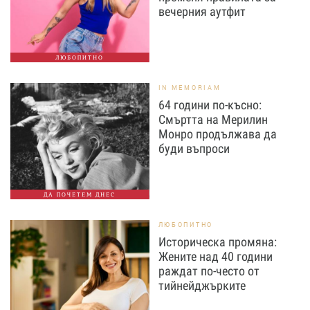
вечерния аутфит
ЛЮБОПИТНО
IN MEMORIAM
64 години по-късно:
Смъртта на Мерилин
Монро продължава да
буди въпроси
ДА ПОЧЕТЕМ ДНЕС
ЛЮБОПИТНО
Историческа промяна:
Жените над 40 години
раждат по-често от
тийнейджърките