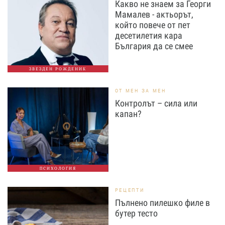
Какво не знаем за Георги
Мамалев - актьорът,
който повече от пет
десетилетия кара
България да се смее
ЗВЕЗДЕН РОЖДЕНИК
ОТ МЕН ЗА МЕН
Контролът – сила или
капан?
ПСИХОЛОГИЯ
РЕЦЕПТИ
Пълнено пилешко филе в
бутер тесто