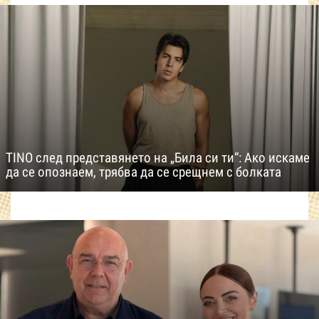
TINO след представянето на „Била си ти“: Ако искаме
да се опознаем, трябва да се срещнем с болката