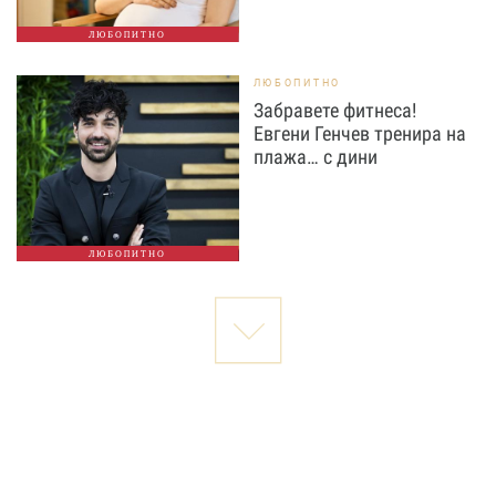
ЛЮБОПИТНО
ЛЮБОПИТНО
Забравете фитнеса!
Евгени Генчев тренира на
плажа… с дини
ЛЮБОПИТНО