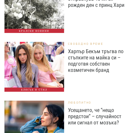
рожден ден с принц Хари
КРАЛСКИ НОВИНИ
СВОБОДНО ВРЕМЕ
Харпър Бекъм тръгва по
стъпките на майка си –
подготвя собствен
козметичен бранд
БЛЯСЪК И СТИЛ
ЛЮБОПИТНО
Усещането, че “нещо
предстои” – случайност
или сигнал от мозъка?