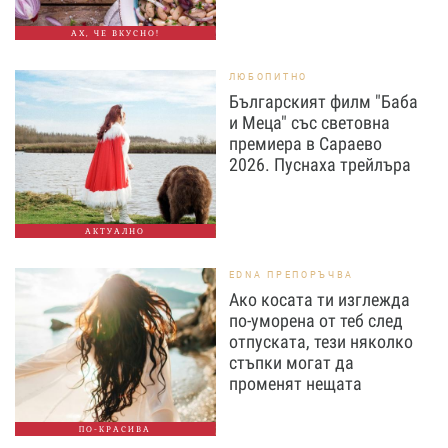
АХ, ЧЕ ВКУСНО!
ЛЮБОПИТНО
Българският филм "Баба
и Меца" със световна
премиера в Сараево
2026. Пуснаха трейлъра
АКТУАЛНО
EDNA ПРЕПОРЪЧВА
Ако косата ти изглежда
по-уморена от теб след
отпуската, тези няколко
стъпки могат да
променят нещата
ПО-КРАСИВА