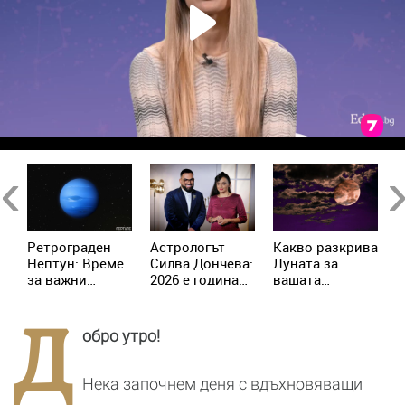
Previous
Ne
Ретрограден
Астрологът
Kакво разкрива
К
Нептун: Време
Силва Дончева:
Луната за
и
за важни
2026 е година
вашата
ж
решения за 4
на съвпадите,
личност?
зодии
които
Д
отключват
обро утро!
новата
реалност
Нека започнем деня с вдъхновяващи