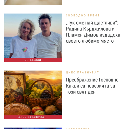
СВОБОДНО ВРЕМЕ
„Тук сме най-щастливи“:
Радина Кърджилова и
Пламен Димов издадоха
своето любимо място
БГ ЗВЕЗДИ
ДНЕС ПРАЗНУВАТ
Преображение Господне:
Какви са поверията за
този свят ден
ДНЕС ПРАЗНУВА...