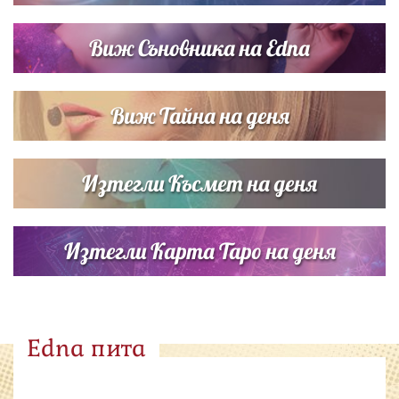
Виж Съновника на Edna
Виж Тайна на деня
Изтегли Късмет на деня
Изтегли Карта Таро на деня
Edna пита