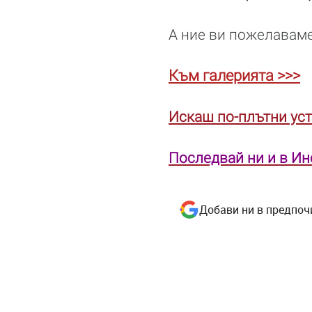
А ние ви пожелаваме
Към галерията >>>
Искаш по-плътни уст
Последвай ни и в И
Добави ни в предпоч