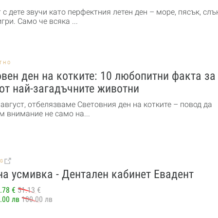
с дете звучи като перфектния летен ден – море, пясък, слъ
гри. Само че всяка ...
ТНО
вен ден на котките: 10 любопитни факта за
от най-загадъчните животни
 август, отбелязваме Световния ден на котките – повод да
м внимание не само на...
BG
а усмивка - Дентален кабинет Евадент
.78 €
51.13 €
.00 лв
100.00 лв