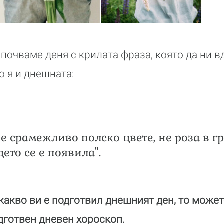
апочваме деня с крилата фраза, която да ни 
о я и днешната:
 е срамежливо полско цвете, не роза в г
дето се е появила".
 какво ви е подготвил днешният ден, то может
дготвен дневен хороскоп.