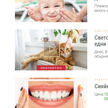
Плажът 
много и
ЛЮБОПИ
Свето
едни 
Днес, 8
обърне
ЛЮБОПИТНО
GRABO.
Сияйн
Цена:
12
25