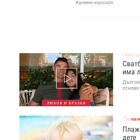
дневен хороскоп
СВОБОД
Сват
има 
Дългоо
отново 
ЛЮБОВ И ВРЪЗКИ
Плажн
дете