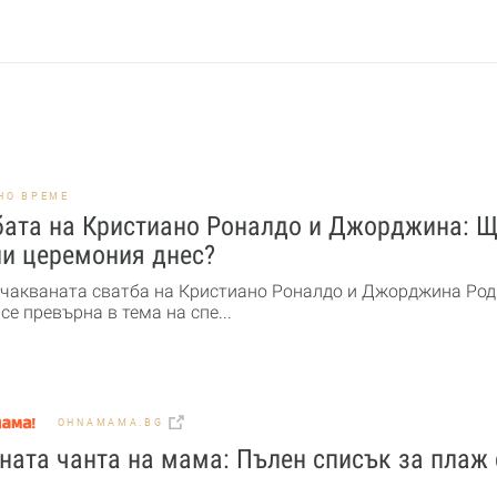
НО ВРЕМЕ
бата на Кристиано Роналдо и Джорджина: 
ли церемония днес?
чакваната сватба на Кристиано Роналдо и Джорджина Род
се превърна в тема на спе...
OHNAMAMA.BG
ата чанта на мама: Пълен списък за плаж 