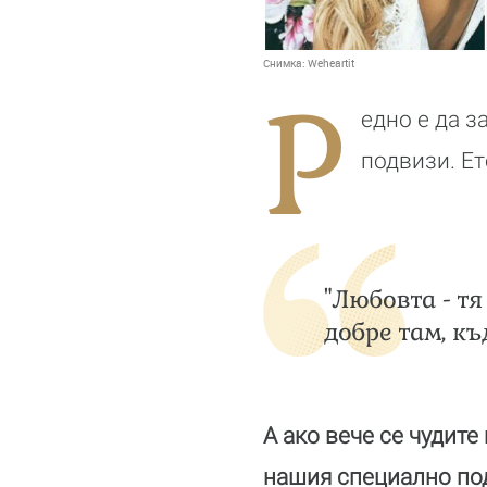
Снимка:
Weheartit
Р
едно е да з
подвизи. Ет
"Любовта - тя
добре там, къ
А ако вече се чудите
нашия специално по