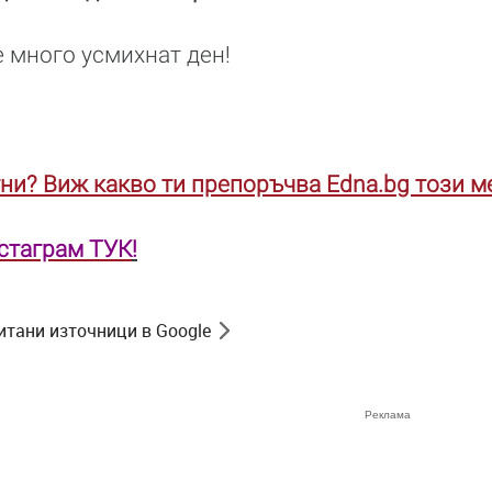
 много усмихнат ден!
ни? Виж какво ти препоръчва Edna.bg този ме
нстаграм ТУК
!
итани източници в Google