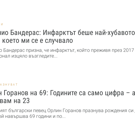
НИ
ио Бандерас: Инфарктът беше най-хубавото
 което ми се е случвало
 Бандерас призна, че инфарктът, който преживя през 2017 г
нал изцяло възгледите...
РАЗНУВАТ
 Горанов на 69: Годините са само цифра – а
вам на 23
ят български певец Орлин Горанов празнува рождения си 
ой навършва 69 години и по...