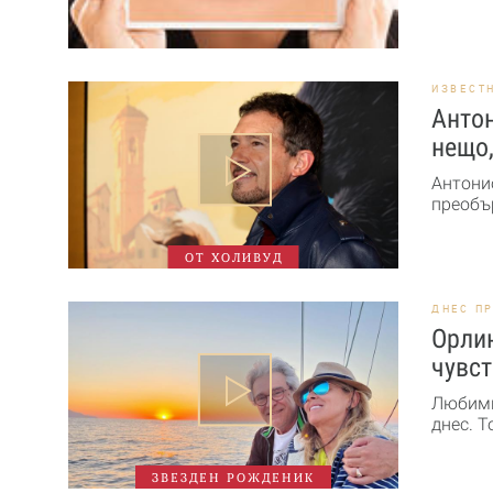
ИЗВЕСТ
Антон
нещо,
Антонио
преобър
ОТ ХОЛИВУД
ДНЕС П
Орлин
чувст
Любими
днес. Т
ЗВЕЗДЕН РОЖДЕНИК