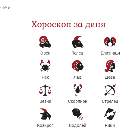
нце и
Хороскоп за деня
Овен
Телец
Близнаци
Рак
Лъв
Дева
Везни
Скорпион
Стрелец
Козирог
Водолей
Риби