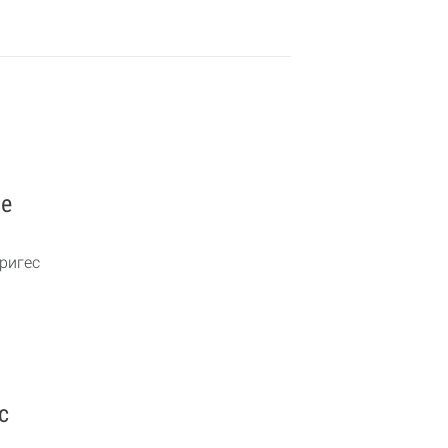
Ще
ригес
с