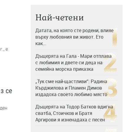
Най-четени
Датата, на която сте родени, влияе
върху любовния ви живот. Ето
как...
., е
Дъщерята на Гала - Мари отплава
с любимия и двете си деца на
семейна морска приказка
„Тук сме най-щастливи“: Радина
Кърджилова и Пламен Димов
з се
издадоха своето любимо място
Дъщерята на Тодор Батков вдигна
ден
сватба, Стоичков и Братя
Аргирови я изненадаха с песен