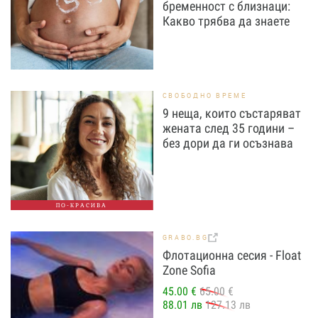
бременност с близнаци:
Какво трябва да знаете
СВОБОДНО ВРЕМЕ
9 неща, които състаряват
жената след 35 години –
без дори да ги осъзнава
ПО-КРАСИВА
GRABO.BG
Флотационна сесия - Float
Zone Sofia
45.00 €
65.00 €
88.01 лв
127.13 лв