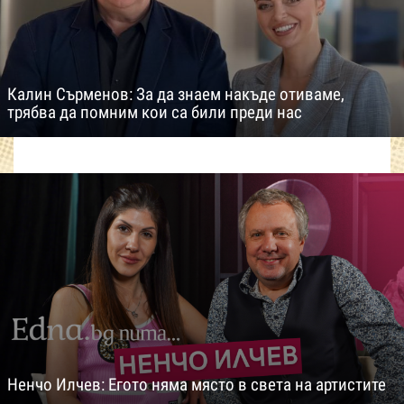
Калин Сърменов: За да знаем накъде отиваме,
трябва да помним кои са били преди нас
Ненчо Илчев: Егото няма място в света на артистите