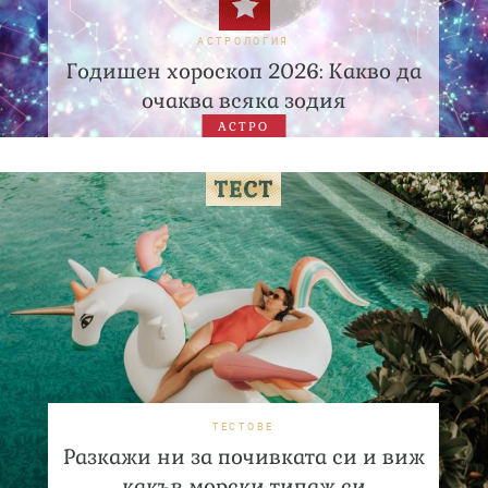
АСТРОЛОГИЯ
Годишен хороскоп 2026: Какво да
очаква всяка зодия
АСТРО
ТЕСТОВЕ
Разкажи ни за почивката си и виж
какъв морски типаж си