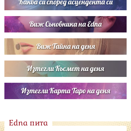
Каква си според асцендента си
Виж Съновника на Edna
Виж Тайна на деня
Изтегли Късмет на деня
Изтегли Карта Таро на деня
Edna пита