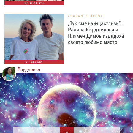
ОТ ХОЛИВУД
СВОБОДНО ВРЕМЕ
„Тук сме най-щастливи“:
Радина Кърджилова и
Пламен Димов издадоха
своето любимо място
БГ ЗВЕЗДИ
Йорданова