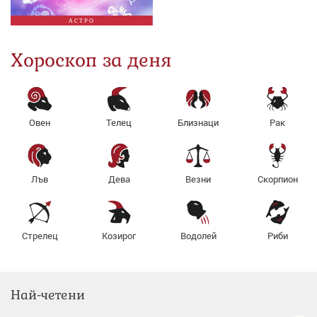
АСТРО
Хороскоп за деня
Овен
Телец
Близнаци
Рак
Лъв
Дева
Везни
Скорпион
Стрелец
Козирог
Водолей
Риби
Най-четени