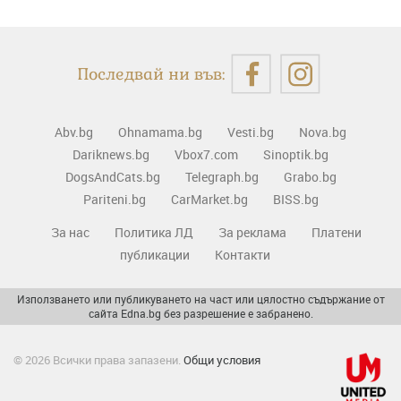
Последвай ни във:
Abv.bg
Ohnamama.bg
Vesti.bg
Nova.bg
Dariknews.bg
Vbox7.com
Sinoptik.bg
DogsAndCats.bg
Telegraph.bg
Grabo.bg
Pariteni.bg
CarMarket.bg
BISS.bg
За нас
Политика ЛД
За реклама
Платени
публикации
Контакти
Използването или публикуването на част или цялостно съдържание от
сайта Edna.bg без разрешение е забранено.
© 2026 Всички права запазени.
Общи условия