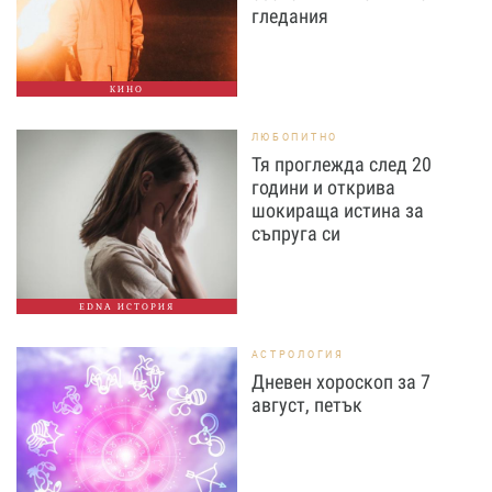
гледания
КИНО
ЛЮБОПИТНО
Тя проглежда след 20
години и открива
шокираща истина за
съпруга си
EDNA ИСТОРИЯ
АСТРОЛОГИЯ
Дневен хороскоп за 7
август, петък