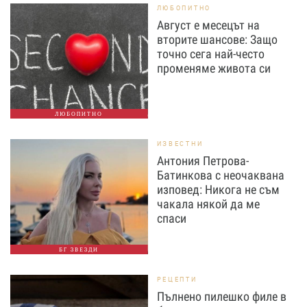
ЛЮБОПИТНО
Август е месецът на
вторите шансове: Защо
точно сега най-често
променяме живота си
ЛЮБОПИТНО
ИЗВЕСТНИ
Антония Петрова-
Батинкова с неочаквана
изповед: Никога не съм
чакала някой да ме
спаси
БГ ЗВЕЗДИ
РЕЦЕПТИ
Пълнено пилешко филе в