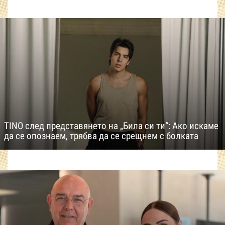
TINO след представянето на „Била си ти“: Ако искаме
да се опознаем, трябва да се срещнем с болката