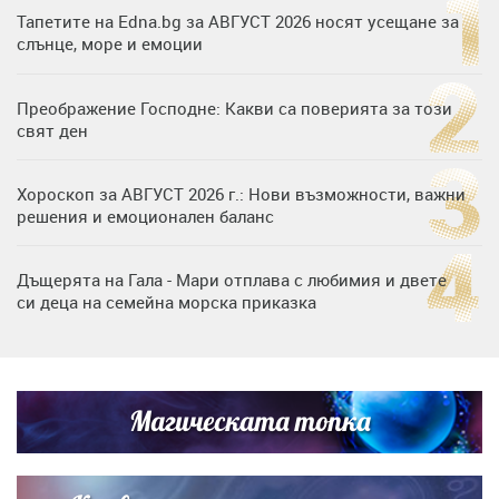
Тапетите на Edna.bg за АВГУСТ 2026 носят усещане за
слънце, море и емоции
Преображение Господне: Какви са поверията за този
свят ден
Хороскоп за АВГУСТ 2026 г.: Нови възможности, важни
решения и емоционален баланс
Дъщерята на Гала - Мари отплава с любимия и двете
си деца на семейна морска приказка
Дъщерята на Тодор Батков вдигна сватба, Стоичков и
Братя Аргирови я изненадаха с песен
Магическата топка
„Тук сме най-щастливи“: Радина Кърджилова и Пламен
Димов издадоха своето любимо място