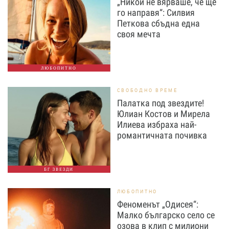
„Никой не вярваше, че ще
го направя“: Силвия
Петкова сбъдна една
своя мечта
ЛЮБОПИТНО
СВОБОДНО ВРЕМЕ
Палатка под звездите!
Юлиан Костов и Мирела
Илиева избраха най-
романтичната почивка
БГ ЗВЕЗДИ
ЛЮБОПИТНО
Феноменът „Одисея“:
Малко българско село се
озова в клип с милиони