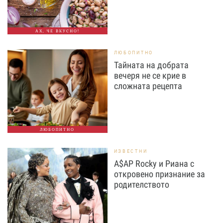
АХ, ЧЕ ВКУСНО!
ЛЮБОПИТНО
Тайната на добрата
вечеря не се крие в
сложната рецепта
ЛЮБОПИТНО
ИЗВЕСТНИ
A$AP Rocky и Риана с
откровено признание за
родителството