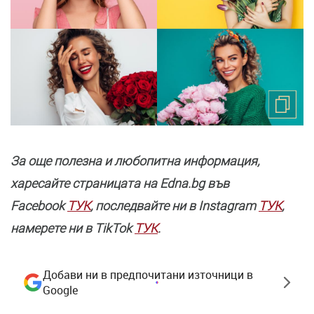
За още полезнa и любопитна информация,
харесайте страницата нa Edna.bg във
Facebook
ТУК
, последвайте ни в Instagram
ТУК
,
намерете ни в TikTok
ТУК
.
Добави ни в предпочитани източници в
Google