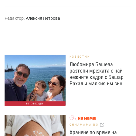
Редактор:
Алексия Петрова
ИЗВЕСТНИ
Любомира Башева
разтопи мрежата с най-
нежните кадри с Башар
Рахал и малкия им син
БГ ЗВЕЗДИ
OHNAMAMA.BG
Хранене по време на