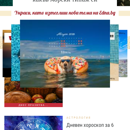
Украси, като изтеглиш нова тема на Edna.bg
Оферти
ДНЕС ПРАЗНУВАТ
Преображение Господне:
Какви са поверията за
този свят ден
ДНЕС ПРАЗНУВА...
АСТРОЛОГИЯ
Дневен хороскоп за 6