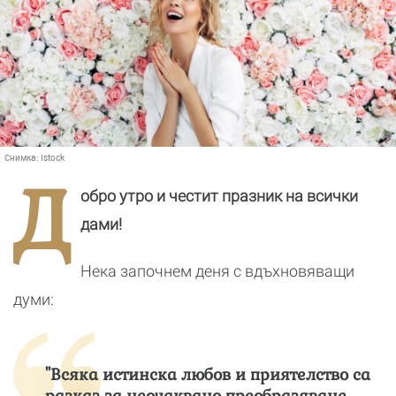
Снимка:
Istock
Д
обро утро и честит празник на всички
дами!
Нека започнем деня с вдъхновяващи
думи:
"Всяка истинска любов и приятелство са
разказ за неочаквано преобразяване.