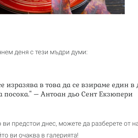
нем деня с тези мъдри думи:
е изразява в това да се взираме един в 
а посока." – Антоан дьо Сент Екзюпери
во ви предстои днес, можете да разберете от 
то ви очаква в галерията!