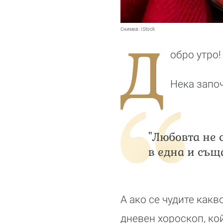
Снимка:
iStock
Д
обро утро!
Нека започ
"Любовта не с
в една и същ
А ако се чудите как
дневен хороскоп, кой