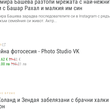
мира Башева разтопи мрежата с най-нежни
 с Башар Рахал и малкия им син
ра Башева зарадва последователите си в Instagram с рядъ
към семейния си живот. Актр...
BG
йна фотосесия - Photo Studio VK
.62 €
81.81 €
.00 лв
160.01 лв
НО ВРЕМЕ
оланд и Зендая забелязани с брачни халки
он