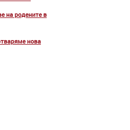
е на родените в
отваряме нова