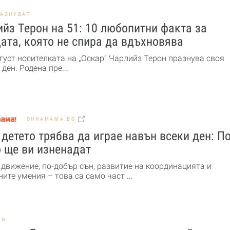
РАЗНУВАТ
йз Терон на 51: 10 любопитни факта за
ата, която не спира да вдъхновява
густ носителката на „Оскар“ Чарлийз Терон празнува своя
ден. Родена пре...
OHNAMAMA.BG
детето трябва да играе навън всеки ден: По
 ще ви изненадат
 движение, по-добър сън, развитие на координацията и
ите умения – това са само част ...
НИ