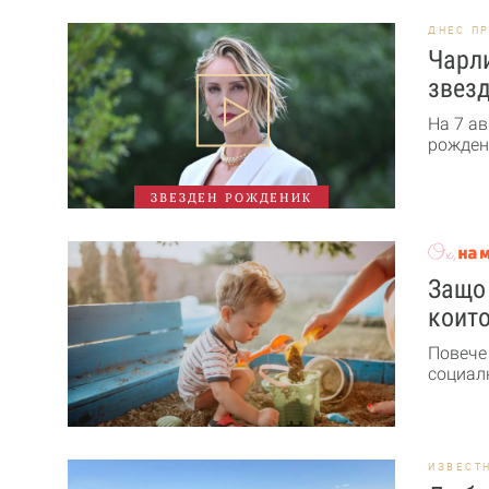
ДНЕС П
Чарли
звезд
На 7 ав
рожден 
ЗВЕЗДЕН РОЖДЕНИК
Защо 
които
Повече
социалн
ИЗВЕСТ