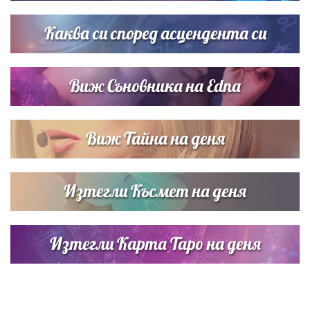
сватбата на Роналдо
Каква си според асцендента си
Виж Съновника на Edna
Виж Тайна на деня
Изтегли Късмет на деня
Изтегли Карта Таро на деня