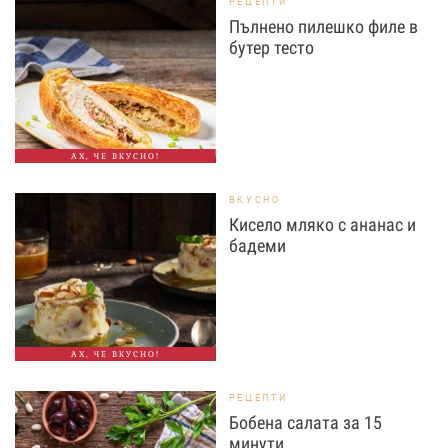
РЕЦЕПТИ
Пълнено пилешко филе в
бутер тесто
АХ, ЧЕ ВКУСНО!
ВКУСНО
Кисело мляко с ананас и
бадеми
АХ, ЧЕ ВКУСНО!
РЕЦЕПТИ
Бобена салата за 15
минути