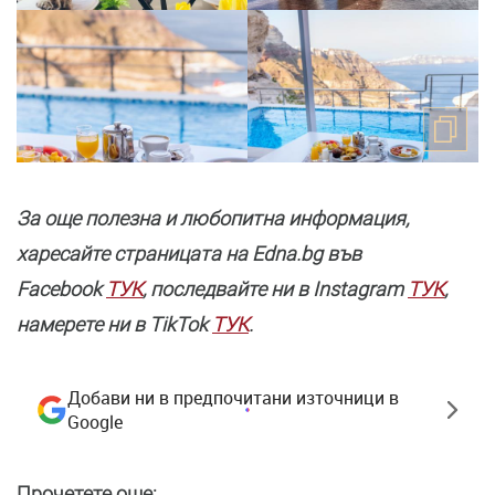
За още полезнa и любопитна информация,
харесайте страницата нa Edna.bg във
Facebook
ТУК
, последвайте ни в Instagram
ТУК
,
намерете ни в TikTok
ТУК
.
Добави ни в предпочитани източници в
Google
Прочетете още: