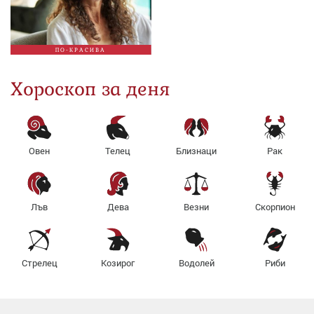
ПО-КРАСИВА
Хороскоп за деня
Овен
Телец
Близнаци
Рак
Лъв
Дева
Везни
Скорпион
Стрелец
Козирог
Водолей
Риби