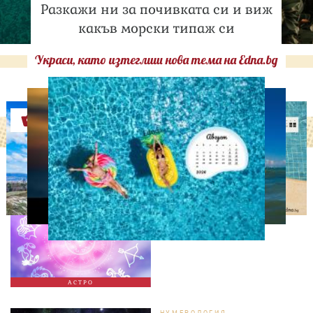
Разкажи ни за почивката си и виж
какъв морски типаж си
Украси, като изтеглиш нова тема на Edna.bg
Оферти
АСТРОЛОГИЯ
Дневен хороскоп за 7
август, петък
АСТРО
НУМЕРОЛОГИЯ