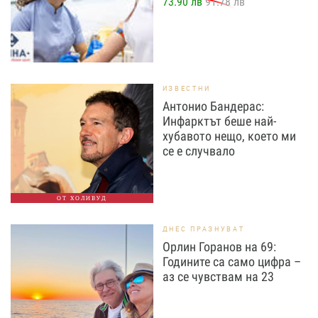
73.90 лв
91.78 лв
ИЗВЕСТНИ
Антонио Бандерас:
Инфарктът беше най-
хубавото нещо, което ми
се е случвало
ОТ ХОЛИВУД
ДНЕС ПРАЗНУВАТ
Орлин Горанов на 69:
Годините са само цифра –
аз се чувствам на 23