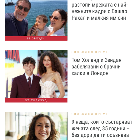
разтопи мрежата с най-
нежните кадри с Башар
Рахал и малкия им син
БГ ЗВЕЗДИ
СВОБОДНО ВРЕМЕ
Том Холанд и Зендая
забелязани с брачни
халки в Лондон
ОТ ХОЛИВУД
СВОБОДНО ВРЕМЕ
9 неща, които състаряват
жената след 35 години –
без дори да ги осъзнава