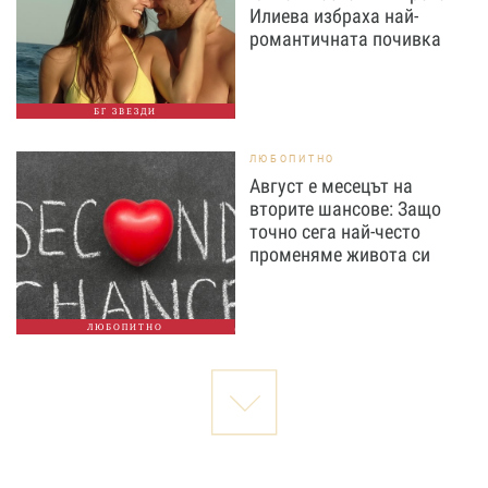
Илиева избраха най-
романтичната почивка
БГ ЗВЕЗДИ
ЛЮБОПИТНО
Август е месецът на
вторите шансове: Защо
точно сега най-често
променяме живота си
ЛЮБОПИТНО