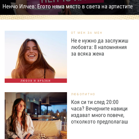
Ненчо Илчев: Егото няма място в света на артистите
ОТ МЕН ЗА МЕН
Не е нужно да заслужиш
любовта: 8 напомняния
за всяка жена
ЛЮБОВ И ВРЪЗКИ
ЛЮБОПИТНО
Коя си ти след 20:00
часа? Вечерните навици
издават много повече,
отколкото предполагаш