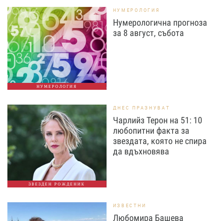
НУМЕРОЛОГИЯ
Нумерологична прогноза
за 8 август, събота
НУМЕРОЛОГИЯ
ДНЕС ПРАЗНУВАТ
Чарлийз Терон на 51: 10
любопитни факта за
звездата, която не спира
да вдъхновява
ЗВЕЗДЕН РОЖДЕНИК
ИЗВЕСТНИ
Любомира Башева