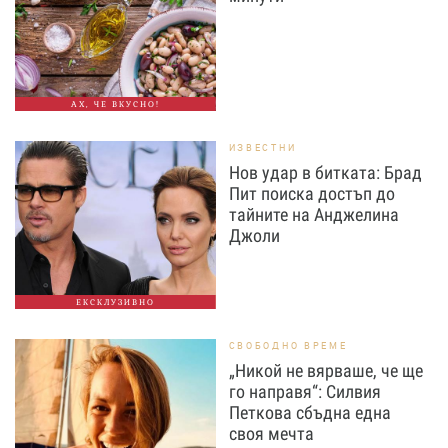
АХ, ЧЕ ВКУСНО!
ИЗВЕСТНИ
Нов удар в битката: Брад
Пит поиска достъп до
тайните на Анджелина
Джоли
ЕКСКЛУЗИВНО
СВОБОДНО ВРЕМЕ
„Никой не вярваше, че ще
го направя“: Силвия
Петкова сбъдна една
своя мечта