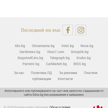
Последвай ни във:
Abv.bg
Ohnamama.bg
Vesti.bg
Nova.bg
Dariknews.bg
Vbox7.com
Sinoptik.bg
DogsAndCats.bg
Telegraph.bg
Grabo.bg
Pariteni.bg
CarMarket.bg
BISS.bg
За нас
Политика ЛД
За реклама
Платени
публикации
Контакти
Използването или публикуването на част или цялостно съдържание от
сайта Edna.bg без разрешение е забранено.
© 2026 Всички права запазени.
Общи условия