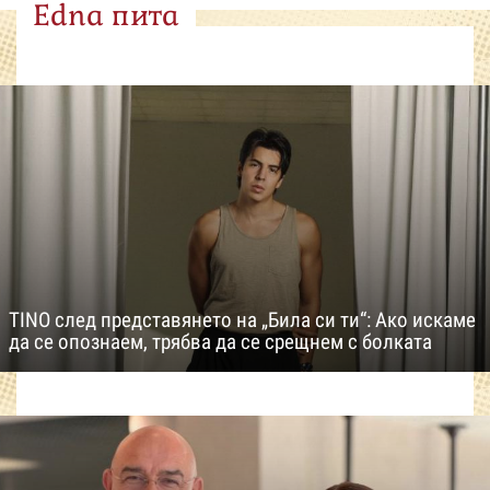
Edna пита
TINO след представянето на „Била си ти“: Ако искаме
да се опознаем, трябва да се срещнем с болката