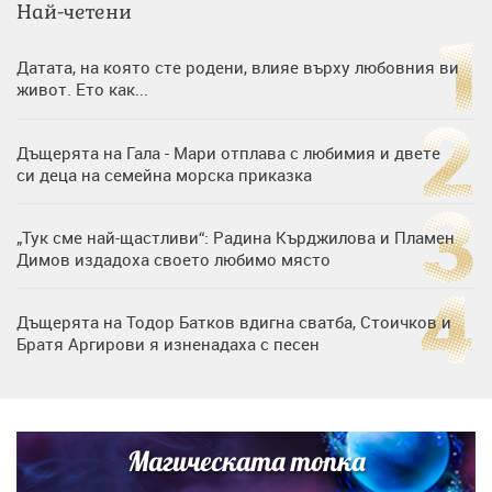
Най-четени
Датата, на която сте родени, влияе върху любовния ви
живот. Ето как...
Дъщерята на Гала - Мари отплава с любимия и двете
си деца на семейна морска приказка
„Тук сме най-щастливи“: Радина Кърджилова и Пламен
Димов издадоха своето любимо място
Дъщерята на Тодор Батков вдигна сватба, Стоичков и
Братя Аргирови я изненадаха с песен
Дневен хороскоп за 6 август, четвъртък
Магическата топка
Списъкът е ясен: Джей Ло и Риана във ВИП гостите на