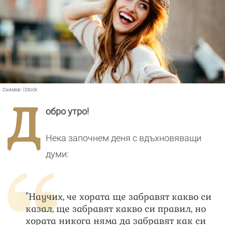
Снимка:
iStock
Д
обро утро!
Нека започнем деня с вдъхновяващи
думи:
"Научих, че хората ще забравят какво си
казал, ще забравят какво си правил, но
хората никога няма да забравят как си