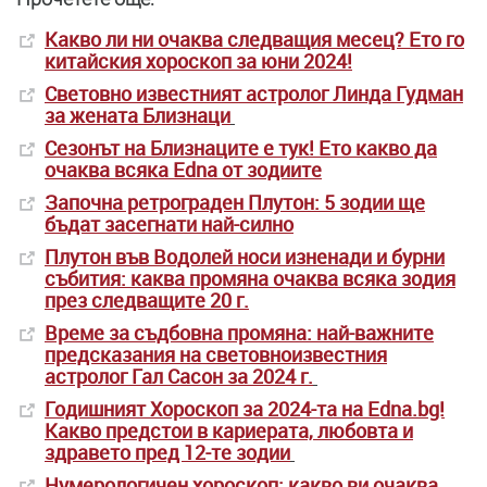
Какво ли ни очаква следващия месец? Ето го
китайския хороскоп за юни 2024!
Световно известният астролог Линда Гудман
за жената Близнаци
Сезонът на Близнаците е тук! Ето какво да
очаква всяка Edna от зодиите
Започна ретрограден Плутон: 5 зодии ще
бъдат засегнати най-силно
Плутон във Водолей носи изненади и бурни
събития: каква промяна очаква всяка зодия
през следващите 20 г.
Време за съдбовна промяна: най-важните
предсказания на световноизвестния
астролог Гал Сасон за 2024 г.
Годишният Хороскоп за 2024-та на Edna.bg!
Какво предстои в кариерата, любовта и
здравето пред 12-те зодии
Нумерологичен хороскоп: какво ви очаква