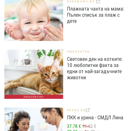
OHNAMAMA.BG
Плажната чанта на мама:
Пълен списък за плаж с
дете
ЛЮБОПИТНО
Световен ден на котките:
10 любопитни факта за
едни от най-загадъчните
животни
ЛЮБОПИТНО
GRABO.BG
ПКК и урина - СМДЛ Лина
37.78 €
46.93 €