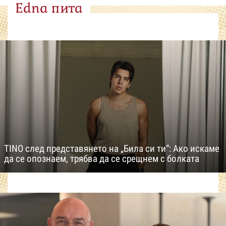
Edna пита
TINO след представянето на „Била си ти“: Ако искаме
да се опознаем, трябва да се срещнем с болката