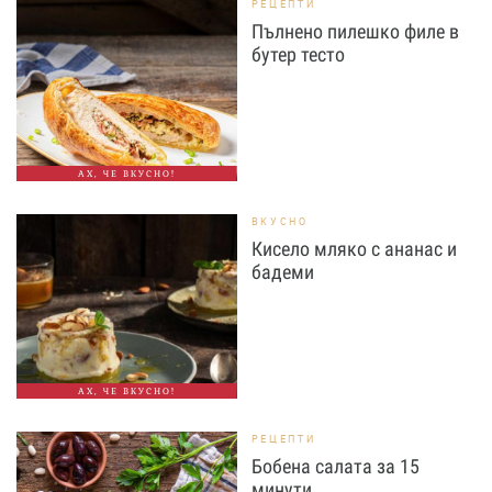
РЕЦЕПТИ
Пълнено пилешко филе в
бутер тесто
АХ, ЧЕ ВКУСНО!
ВКУСНО
Кисело мляко с ананас и
бадеми
АХ, ЧЕ ВКУСНО!
РЕЦЕПТИ
Бобена салата за 15
минути