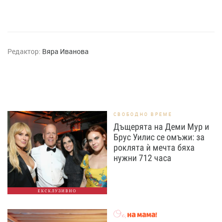
Редактор:
Вяра Иванова
СВОБОДНО ВРЕМЕ
Дъщерята на Деми Мур и
Брус Уилис се омъжи: за
роклята ѝ мечта бяха
нужни 712 часа
ЕКСКЛУЗИВНО