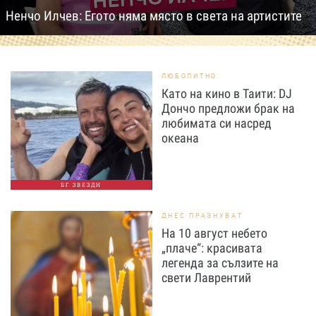
Ненчо Илчев: Егото няма място в света на артистите
ЛЮБОПИТНО
Като на кино в Таити: DJ
Дончо предложи брак на
любимата си насред
океана
БГ ЗВЕЗДИ
ДНЕС ПРАЗНУВАТ
На 10 август небето
„плаче“: красивата
легенда за сълзите на
свети Лаврентий