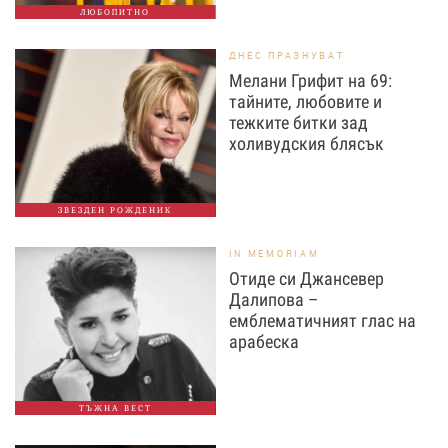
ЛЮБОПИТНО
ДНЕС ПРАЗНУВАТ
Мелани Грифит на 69:
тайните, любовите и
тежките битки зад
холивудския блясък
ЗВЕЗДЕН РОЖДЕНИК
IN MEMORIAM
Отиде си Джансевер
Далипова –
емблематичният глас на
арабеска
ТЪЖНА ВЕСТ