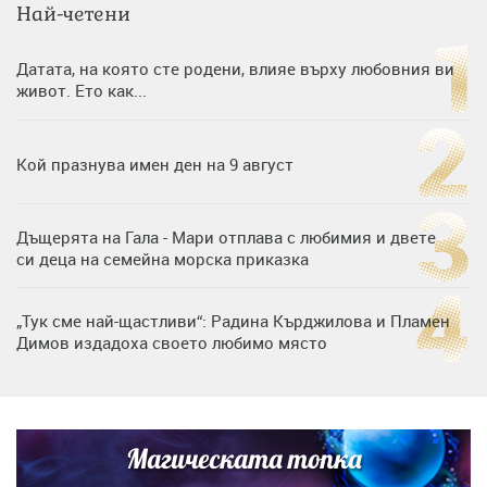
Най-четени
Датата, на която сте родени, влияе върху любовния ви
живот. Ето как...
Кой празнува имен ден на 9 август
Дъщерята на Гала - Мари отплава с любимия и двете
си деца на семейна морска приказка
„Тук сме най-щастливи“: Радина Кърджилова и Пламен
Димов издадоха своето любимо място
Любомира Башева разтопи мрежата с най-нежните
кадри с Башар Рахал и малкия им син
Магическата топка