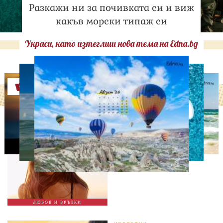
Разкажи ни за почивката си и виж
какъв морски типаж си
Украси, като изтеглиш нова тема на Edna.bg
Оферти
ОТ МЕН ЗА МЕН
Не е нужно да заслужиш
любовта: 8 напомняния
за всяка жена
ЛЮБОВ И ВРЪЗКИ