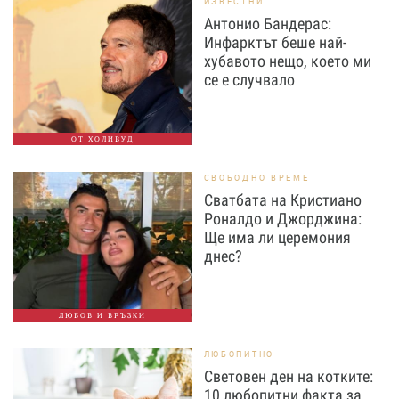
ИЗВЕСТНИ
Антонио Бандерас:
Инфарктът беше най-
хубавото нещо, което ми
се е случвало
ОТ ХОЛИВУД
СВОБОДНО ВРЕМЕ
Сватбата на Кристиано
Роналдо и Джорджина:
Ще има ли церемония
днес?
ЛЮБОВ И ВРЪЗКИ
ЛЮБОПИТНО
Световен ден на котките:
10 любопитни факта за