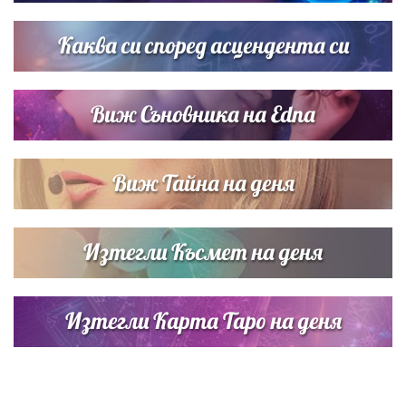
Дъщерята на Тодор Батков вдигна сватба, Стоичков и
Братя Аргирови я изненадаха с песен
Каква си според асцендента си
Виж Съновника на Edna
Виж Тайна на деня
Изтегли Късмет на деня
Изтегли Карта Таро на деня