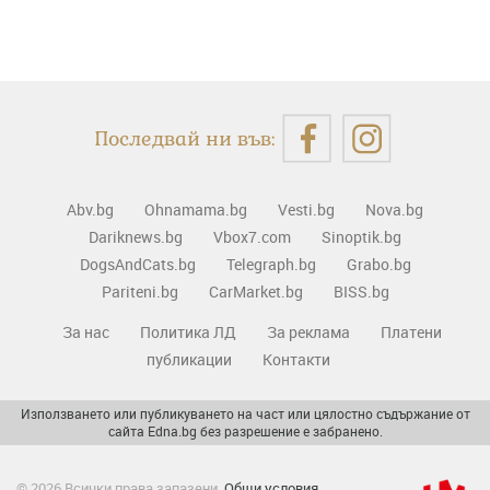
Последвай ни във:
Abv.bg
Ohnamama.bg
Vesti.bg
Nova.bg
Dariknews.bg
Vbox7.com
Sinoptik.bg
DogsAndCats.bg
Telegraph.bg
Grabo.bg
Pariteni.bg
CarMarket.bg
BISS.bg
За нас
Политика ЛД
За реклама
Платени
публикации
Контакти
Използването или публикуването на част или цялостно съдържание от
сайта Edna.bg без разрешение е забранено.
© 2026 Всички права запазени.
Общи условия