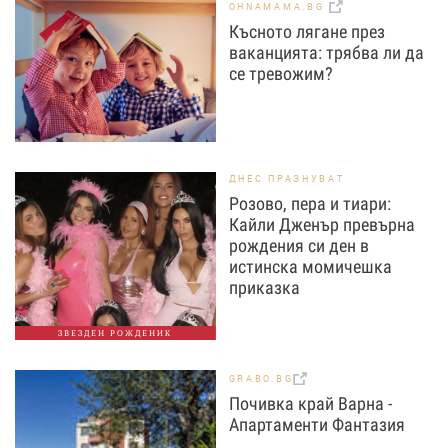
OHNAMAMA.BG
Късното лягане през
ваканцията: трябва ли да
се тревожим?
ДНЕС ПРАЗНУВАТ
Розово, пера и тиари:
Кайли Дженър превърна
рождения си ден в
истинска момичешка
приказка
ЗВЕЗДЕН РОЖДЕНИК
GRABO.BG
Почивка край Варна -
Апартаменти Фантазия