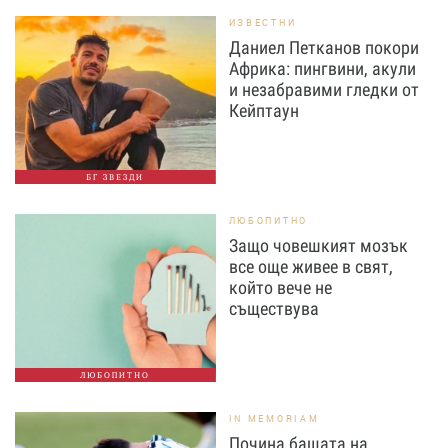
ИЗВЕСТНИ
Даниел Петканов покори
Африка: пингвини, акули
и незабравими гледки от
Кейптаун
БГ ЗВЕЗДИ
ЛЮБОПИТНО
Защо човешкият мозък
все още живее в свят,
който вече не
съществува
ЛЮБОПИТНО
IN MEMORIAM
Почина бащата на