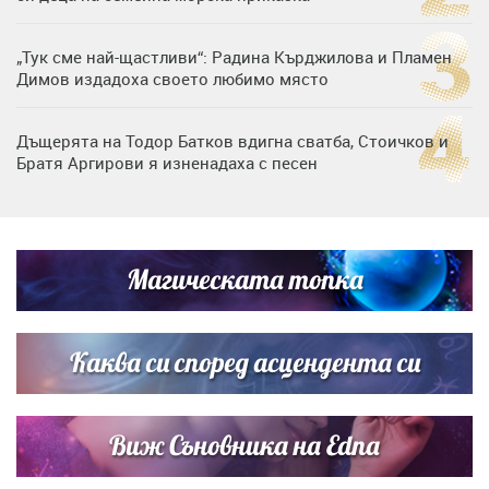
„Тук сме най-щастливи“: Радина Кърджилова и Пламен
Димов издадоха своето любимо място
Дъщерята на Тодор Батков вдигна сватба, Стоичков и
Братя Аргирови я изненадаха с песен
Дневен хороскоп за 6 август, четвъртък
Магическата топка
Списъкът е ясен: Джей Ло и Риана във ВИП гостите на
сватбата на Роналдо
Каква си според асцендента си
Виж Съновника на Edna