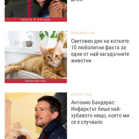
ЛЮБОВ И ВРЪЗКИ
ЛЮБОПИТНО
Световен ден на котките:
10 любопитни факта за
едни от най-загадъчните
животни
ЛЮБОПИТНО
ИЗВЕСТНИ
Антонио Бандерас:
Инфарктът беше най-
хубавото нещо, което ми
се е случвало