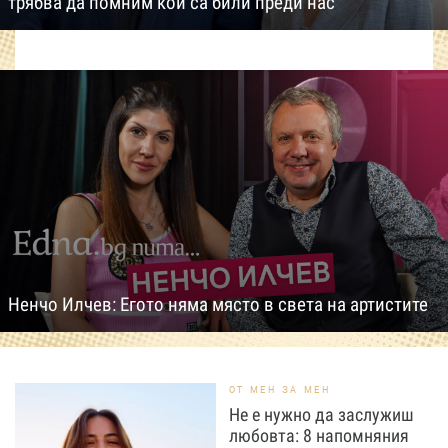
трябва да помним кои са били преди нас
Ненчо Илчев: Егото няма място в света на артистите
ОТ МЕН ЗА МЕН
Не е нужно да заслужиш
любовта: 8 напомняния