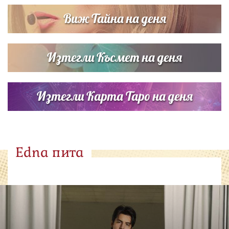
Виж Тайна на деня
Изтегли Късмет на деня
Изтегли Карта Таро на деня
Edna пита