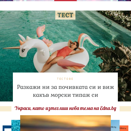
ТЕСТОВЕ
Разкажи ни за почивката си и виж
какъв морски типаж си
Украси, като изтеглиш нова тема на Edna.bg