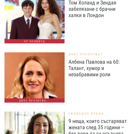
Том Холанд и Зендая
забелязани с брачни
халки в Лондон
ОТ ХОЛИВУД
ДНЕС ПРАЗНУВАТ
Албена Павлова на 60:
Талант, хумор и
незабравими роли
ДНЕС ПРАЗНУВА...
СВОБОДНО ВРЕМЕ
9 неща, които състаряват
жената след 35 години –
без дори да ги осъзнава