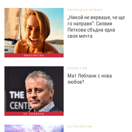
СВОБОДНО ВРЕМЕ
„Никой не вярваше, че ще
го направя“: Силвия
Петкова сбъдна една
своя мечта
ЛЮБОПИТНО
ИЗВЕСТНИ
Мат Лебланк с нова
любов?
ОТ ХОЛИВУД
АСТРОЛОГИЯ