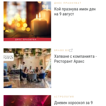
ДНЕС ПРАЗНУВАТ
Кой празнува имен ден
на 9 август
ДНЕС ПРАЗНУВА...
GRABO.BG
Хапване с компанията -
Ресторант Аракс
АСТРОЛОГИЯ
Дневен хороскоп за 9