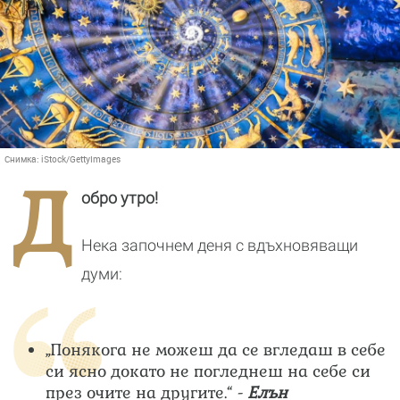
Снимка:
iStock/GettyImages
Д
обро утро!
Нека започнем деня с вдъхновяващи
думи:
„Понякога не можеш да се вгледаш в себе
си ясно докато не погледнеш на себе си
през очите на другите.“ -
Елън