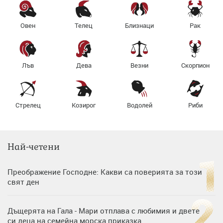
Овен
Телец
Близнаци
Рак
Лъв
Дева
Везни
Скорпион
Стрелец
Козирог
Водолей
Риби
Най-четени
Преображение Господне: Какви са поверията за този
свят ден
Дъщерята на Гала - Мари отплава с любимия и двете
си деца на семейна морска приказка