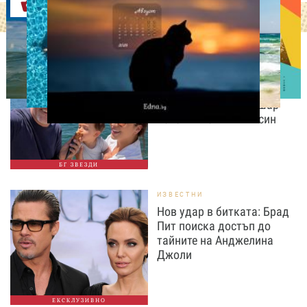
Оферти
ИЗВЕСТНИ
Любомира Башева
разтопи мрежата с най-
нежните кадри с Башар
Рахал и малкия им син
БГ ЗВЕЗДИ
ИЗВЕСТНИ
Нов удар в битката: Брад
Пит поиска достъп до
тайните на Анджелина
Джоли
ЕКСКЛУЗИВНО