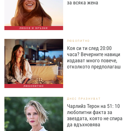
за всяка жена
ЛЮБОВ И ВРЪЗКИ
ЛЮБОПИТНО
Коя си ти след 20:00
часа? Вечерните навици
издават много повече,
отколкото предполагаш
ЛЮБОПИТНО
ДНЕС ПРАЗНУВАТ
Чарлийз Терон на 51: 10
любопитни факта за
звездата, която не спира
да вдъхновява