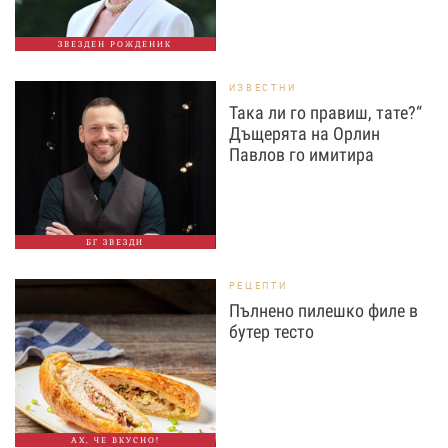
ЗВЕЗДЕН РОЖДЕНИК
ИЗВЕСТНИ
Така ли го правиш, тате?“
Дъщерята на Орлин
Павлов го имитира
БГ ЗВЕЗДИ
РЕЦЕПТИ
Пълнено пилешко филе в
бутер тесто
АХ, ЧЕ ВКУСНО!