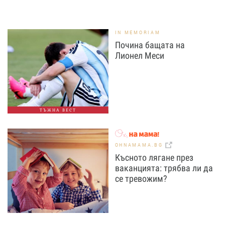
IN MEMORIAM
Почина бащата на
Лионел Меси
ТЪЖНА ВЕСТ
OHNAMAMA.BG
Късното лягане през
ваканцията: трябва ли да
се тревожим?