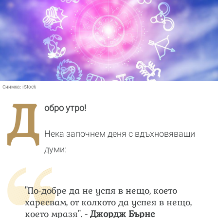
Снимка:
iStock
Д
обро утро!
Нека започнем деня с вдъхновяващи
думи:
"По-добре да не успя в нещо, което
харесвам, от колкото да успея в нещо,
което мразя". -
Джордж Бърнс