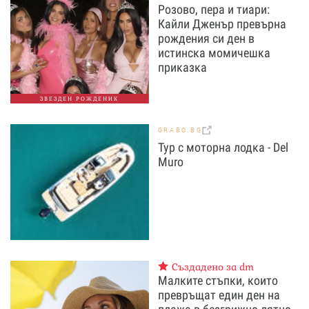
Розово, пера и тиари:
Кайли Дженър превърна
рождения си ден в
истинска момичешка
приказка
ЗВЕЗДЕН РОЖДЕНИК
GRABO.BG
Тур с моторна лодка - Del
Muro
Създадено за dm
Малките стъпки, които
превръщат един ден на