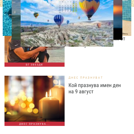
ИЗВЕСТНИ
Даниел Петканов покори
Африка: пингвини, акули
и незабравими гледки от
Кейптаун
БГ ЗВЕЗДИ
ДНЕС ПРАЗНУВАТ
Кой празнува имен ден
на 9 август
ДНЕС ПРАЗНУВА...