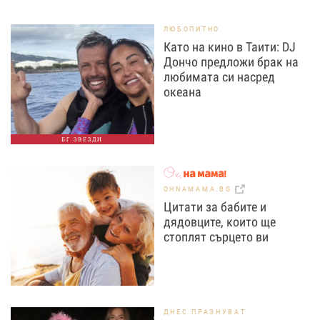
ЛЮБОПИТНО
Като на кино в Таити: DJ
Дончо предложи брак на
любимата си насред
океана
БГ ЗВЕЗДИ
OHNAMAMA.BG
Цитати за бабите и
дядовците, които ще
стоплят сърцето ви
ДНЕС ПРАЗНУВАТ