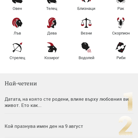
Овен
Телец
Близнаци
Рак
Лъв
Дева
Везни
Скорпион
Стрелец
Козирог
Водолей
Риби
Най-четени
Датата, на която сте родени, влияе върху любовния ви
живот. Ето как...
Кой празнува имен ден на 9 август