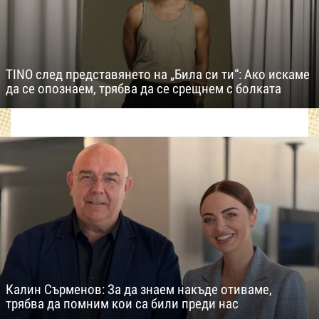
TINO след представянето на „Била си ти“: Ако искаме
да се опознаем, трябва да се срещнем с болката
Калин Сърменов: За да знаем накъде отиваме,
трябва да помним кои са били преди нас