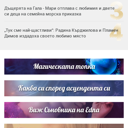
Дъщерята на Гала - Мари отплава с любимия и двете
си деца на семейна морска приказка
„Тук сме най-щастливи“: Радина Кърджилова и Пламен
Димов издадоха своето любимо място
Любомира Башева разтопи мрежата с най-нежните
кадри с Башар Рахал и малкия им син
Магическата топка
Дъщерята на Тодор Батков вдигна сватба, Стоичков и
Братя Аргирови я изненадаха с песен
Каква си според асцендента си
Виж Съновника на Edna