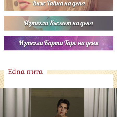
Виж Тайна на деня
Изтегли Късмет на деня
Изтегли Карта Таро на деня
Edna пита