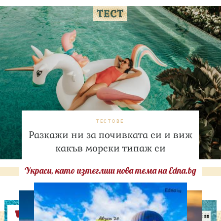
ТЕСТОВЕ
Разкажи ни за почивката си и виж
какъв морски типаж си
Украси, като изтеглиш нова тема на Edna.bg
Оферти