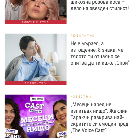
шикозна розова коса –
дело на звезден стилист!
БЛЯСЪК И СТИЛ
ЛЮБОПИТНО
Не е мързел, а
изтощение: 8 знака, че
тялото ти отчаяно се
опитва да ти каже „Спри“
ЛЮБОПИТНО
ИЗВЕСТНИ
„Месеци наред не
изпитвах нищо“: Жаклин
Таракчи разкрива най-
скритите си емоции пред
„The Voice Cast“