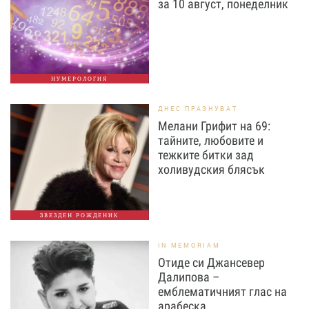
за 10 август, понеделник
НУМЕРОЛОГИЯ
ДНЕС ПРАЗНУВАТ
Мелани Грифит на 69:
тайните, любовите и
тежките битки зад
холивудския блясък
ЗВЕЗДЕН РОЖДЕНИК
IN MEMORIAM
Отиде си Джансевер
Далипова –
емблематичният глас на
арабеска