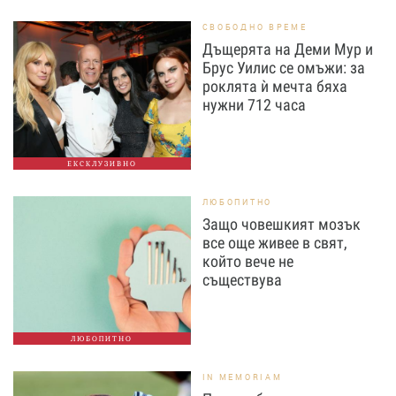
СВОБОДНО ВРЕМЕ
Дъщерята на Деми Мур и
Брус Уилис се омъжи: за
роклята ѝ мечта бяха
нужни 712 часа
ЕКСКЛУЗИВНО
ЛЮБОПИТНО
Защо човешкият мозък
все още живее в свят,
който вече не
съществува
ЛЮБОПИТНО
IN MEMORIAM