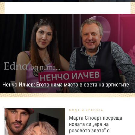
Ненчо Илчев: Егото няма място в света на артистите
МОДА И КРАСОТА
Марта Стюарт посреща
новата си „ера на
розовото злато“ с