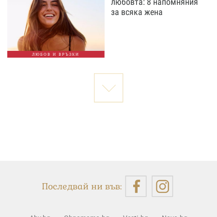
любовта: 8 напомняния
за всяка жена
ЛЮБОВ И ВРЪЗКИ
Последвай ни във: