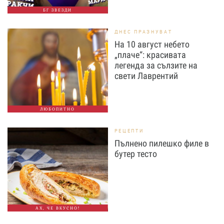
БГ ЗВЕЗДИ
ДНЕС ПРАЗНУВАТ
На 10 август небето
„плаче“: красивата
легенда за сълзите на
свети Лаврентий
ЛЮБОПИТНО
РЕЦЕПТИ
Пълнено пилешко филе в
бутер тесто
АХ, ЧЕ ВКУСНО!