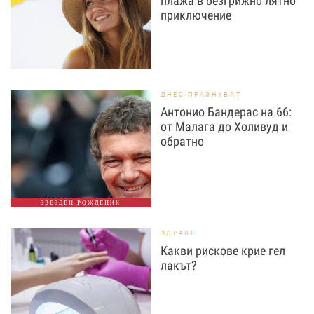
плажа в безгрижно лятно
приключение
ДНЕС ПРАЗНУВАТ
Антонио Бандерас на 66:
от Малага до Холивуд и
обратно
ЗВЕЗДЕН РОЖДЕНИК
ЗДРАВЕ
Какви рискове крие гел
лакът?