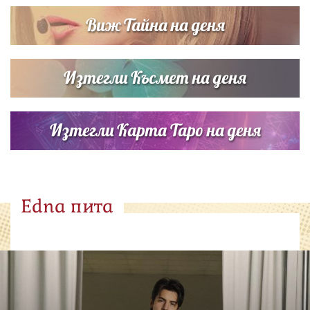
Виж Тайна на деня
Изтегли Късмет на деня
Изтегли Карта Таро на деня
Edna пита