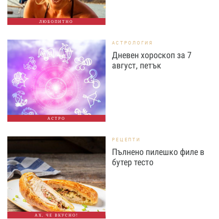
ЛЮБОПИТНО
АСТРОЛОГИЯ
Дневен хороскоп за 7
август, петък
АСТРО
РЕЦЕПТИ
Пълнено пилешко филе в
бутер тесто
АХ, ЧЕ ВКУСНО!