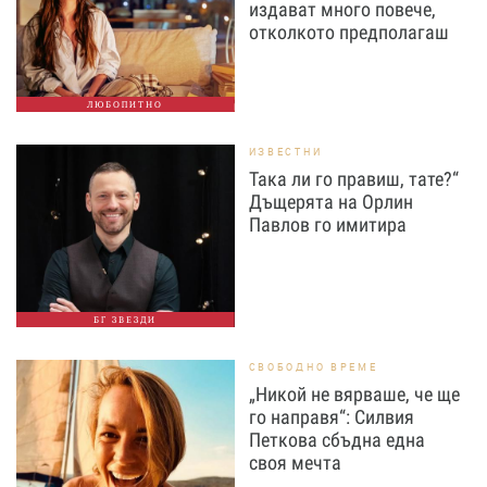
издават много повече,
отколкото предполагаш
ЛЮБОПИТНО
ИЗВЕСТНИ
Така ли го правиш, тате?“
Дъщерята на Орлин
Павлов го имитира
БГ ЗВЕЗДИ
СВОБОДНО ВРЕМЕ
„Никой не вярваше, че ще
го направя“: Силвия
Петкова сбъдна една
своя мечта