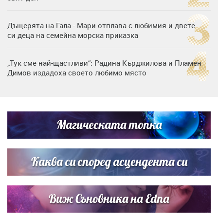
Дъщерята на Гала - Мари отплава с любимия и двете
си деца на семейна морска приказка
„Тук сме най-щастливи“: Радина Кърджилова и Пламен
Димов издадоха своето любимо място
Дъщерята на Тодор Батков вдигна сватба, Стоичков и
Братя Аргирови я изненадаха с песен
Магическата топка
Дневен хороскоп за 6 август, четвъртък
Каква си според асцендента си
Виж Съновника на Edna