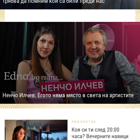
трябва да помним кои са били преди нас
Ненчо Илчев: Егото няма място в света на артистите
ЛЮБОПИТНО
Коя си ти след 20:00
часа? Вечерните навици