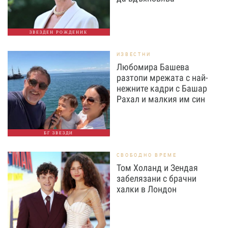
ЗВЕЗДЕН РОЖДЕНИК
ИЗВЕСТНИ
Любомира Башева
разтопи мрежата с най-
нежните кадри с Башар
Рахал и малкия им син
БГ ЗВЕЗДИ
СВОБОДНО ВРЕМЕ
Том Холанд и Зендая
забелязани с брачни
халки в Лондон