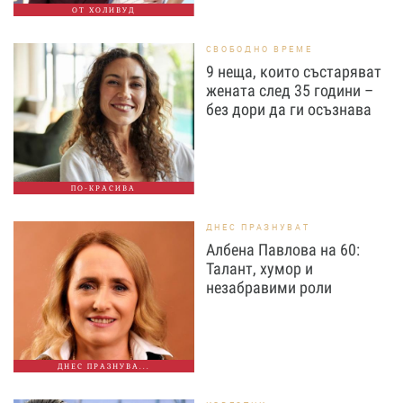
ОТ ХОЛИВУД
СВОБОДНО ВРЕМЕ
9 неща, които състаряват
жената след 35 години –
без дори да ги осъзнава
ПО-КРАСИВА
ДНЕС ПРАЗНУВАТ
Албена Павлова на 60:
Талант, хумор и
незабравими роли
ДНЕС ПРАЗНУВА...