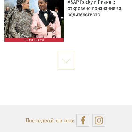
A$AP Rocky и Риана с
откровено признание за
родителството
ОТ ХОЛИВУД
Последвай ни във: