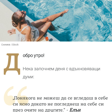
Снимка:
iStock
Д
обро утро!
Нека започнем деня с вдъхновяващи
думи:
„Понякога не можеш да се вгледаш в себе
си ясно докато не погледнеш на себе си
през очите на другите.“ -
Елън