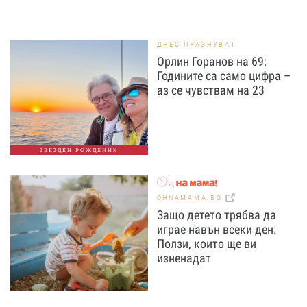
ДНЕС ПРАЗНУВАТ
Орлин Горанов на 69:
Годините са само цифра –
аз се чувствам на 23
ЗВЕЗДЕН РОЖДЕНИК
OHNAMAMA.BG
Защо детето трябва да
играе навън всеки ден:
Ползи, които ще ви
изненадат