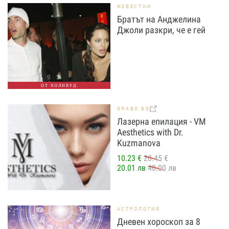
ИЗВЕСТНИ
Братът на Анджелина
Джоли разкри, че е гей
ОТ ХОЛИВУД
GRABO.BG
Лазерна епилация - VM
Aesthetics with Dr.
Kuzmanova
10.23 €
20.45 €
20.01 лв
40.00 лв
АСТРОЛОГИЯ
Дневен хороскоп за 8