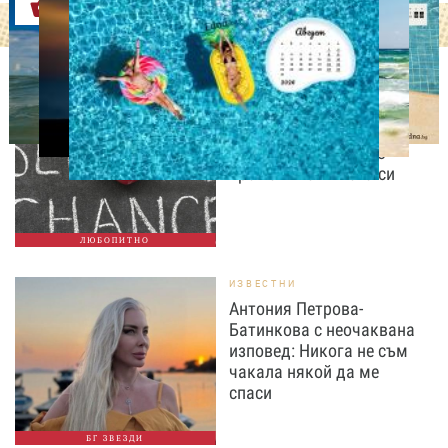
Оферти
ЛЮБОПИТНО
Август е месецът на
вторите шансове: Защо
точно сега най-често
променяме живота си
ЛЮБОПИТНО
ИЗВЕСТНИ
Антония Петрова-
Батинкова с неочаквана
изповед: Никога не съм
чакала някой да ме
спаси
БГ ЗВЕЗДИ