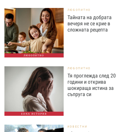
ЛЮБОПИТНО
Тайната на добрата
вечеря не се крие в
сложната рецепта
ЛЮБОПИТНО
ЛЮБОПИТНО
Тя проглежда след 20
години и открива
шокираща истина за
съпруга си
EDNA ИСТОРИЯ
ИЗВЕСТНИ