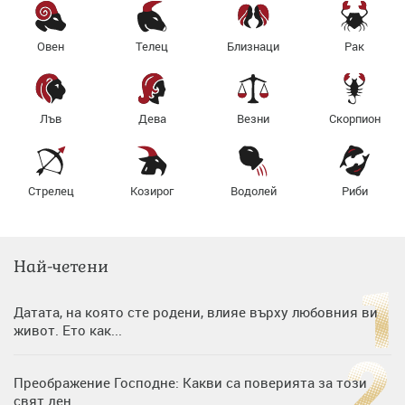
Овен
Телец
Близнаци
Рак
Лъв
Дева
Везни
Скорпион
Стрелец
Козирог
Водолей
Риби
Най-четени
Датата, на която сте родени, влияе върху любовния ви
живот. Ето как...
Преображение Господне: Какви са поверията за този
свят ден