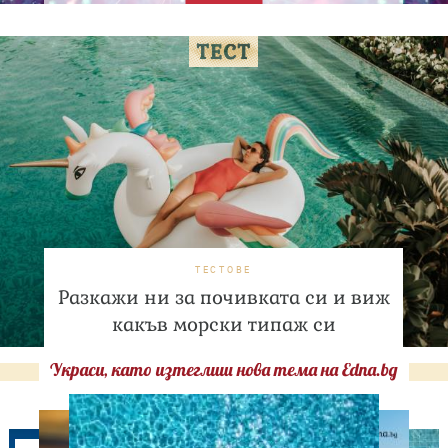
ТЕСТОВЕ
Разкажи ни за почивката си и виж
какъв морски типаж си
Украси, като изтеглиш нова тема на Edna.bg