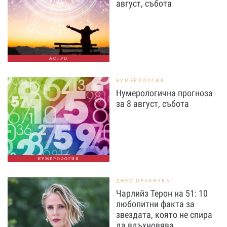
август, събота
АСТРО
НУМЕРОЛОГИЯ
Нумерологична прогноза
за 8 август, събота
НУМЕРОЛОГИЯ
ДНЕС ПРАЗНУВАТ
Чарлийз Терон на 51: 10
любопитни факта за
звездата, която не спира
да вдъхновява