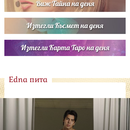
Виж Тайна на деня
Изтегли Късмет на деня
Изтегли Карта Таро на деня
Edna пита