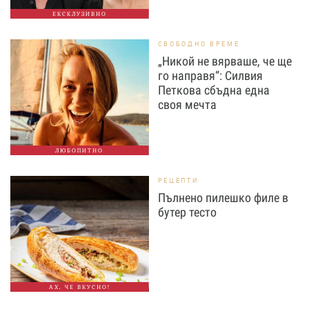
ЕКСКЛУЗИВНО
СВОБОДНО ВРЕМЕ
„Никой не вярваше, че ще
го направя“: Силвия
Петкова сбъдна една
своя мечта
ЛЮБОПИТНО
РЕЦЕПТИ
Пълнено пилешко филе в
бутер тесто
АХ, ЧЕ ВКУСНО!