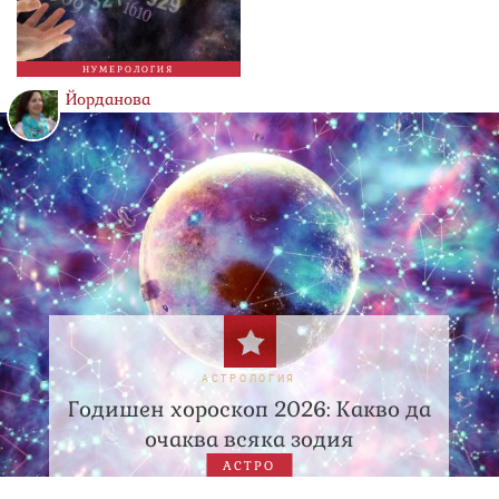
НУМЕРОЛОГИЯ
Йорданова
АСТРОЛОГИЯ
Годишен хороскоп 2026: Какво да
очаква всяка зодия
АСТРО