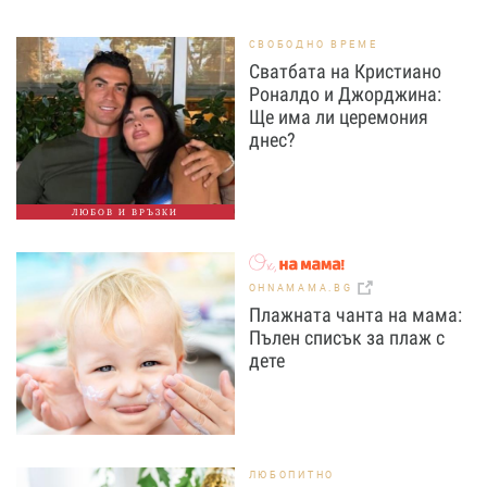
СВОБОДНО ВРЕМЕ
Сватбата на Кристиано
Роналдо и Джорджина:
Ще има ли церемония
днес?
ЛЮБОВ И ВРЪЗКИ
OHNAMAMA.BG
Плажната чанта на мама:
Пълен списък за плаж с
дете
ЛЮБОПИТНО