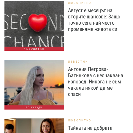
ЛЮБОПИТНО
Август е месецът на
вторите шансове: Защо
точно сега най-често
променяме живота си
ЛЮБОПИТНО
ИЗВЕСТНИ
Антония Петрова-
Батинкова с неочаквана
изповед: Никога не съм
чакала някой да ме
спаси
БГ ЗВЕЗДИ
ЛЮБОПИТНО
Тайната на добрата