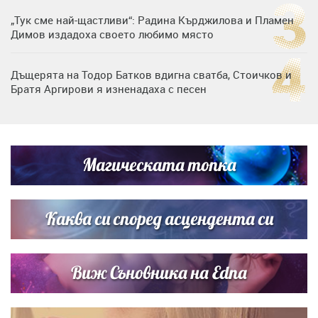
„Тук сме най-щастливи“: Радина Кърджилова и Пламен
Димов издадоха своето любимо място
Дъщерята на Тодор Батков вдигна сватба, Стоичков и
Братя Аргирови я изненадаха с песен
Дневен хороскоп за 6 август, четвъртък
Магическата топка
Списъкът е ясен: Джей Ло и Риана във ВИП гостите на
сватбата на Роналдо
Каква си според асцендента си
Виж Съновника на Edna