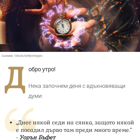
Снимка:
iStock/GettyImages
Д
обро утро!
Нека започнем деня с вдъхновяващи
думи:
„Днес някой седи на сянка, защото някой
е посадил дърво там преди много време.“
-
Уорън Бъфет