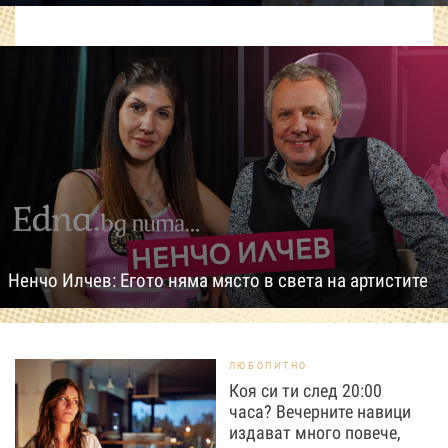
Ненчо Илчев: Егото няма място в света на артистите
ЛЮБОПИТНО
Коя си ти след 20:00
часа? Вечерните навици
издават много повече,