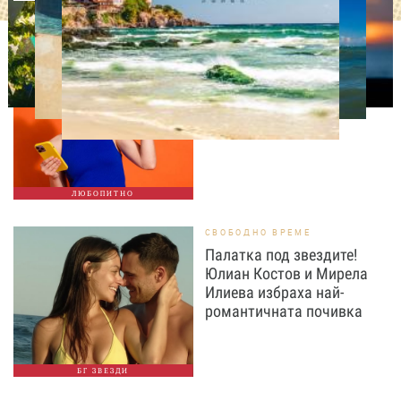
ЛЮБОПИТНО
ТЕСТ: Какво издава
телефонът ти за теб?
ЛЮБОПИТНО
СВОБОДНО ВРЕМЕ
Палатка под звездите!
Юлиан Костов и Мирела
Илиева избраха най-
романтичната почивка
БГ ЗВЕЗДИ