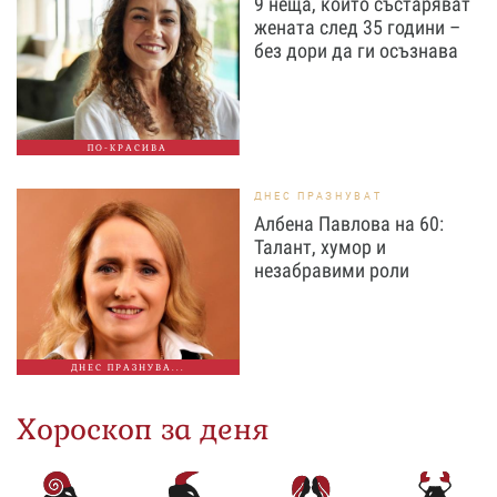
9 неща, които състаряват
жената след 35 години –
без дори да ги осъзнава
ПО-КРАСИВА
ДНЕС ПРАЗНУВАТ
Албена Павлова на 60:
Талант, хумор и
незабравими роли
ДНЕС ПРАЗНУВА...
Хороскоп за деня