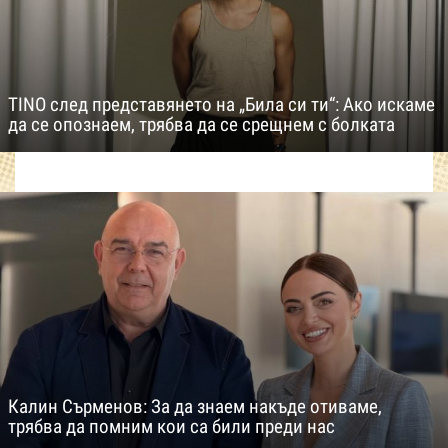
TINO след представянето на „Била си ти“: Ако искаме
да се опознаем, трябва да се срещнем с болката
Калин Сърменов: За да знаем накъде отиваме,
трябва да помним кои са били преди нас