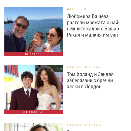
ИЗВЕСТНИ
Любомира Башева
разтопи мрежата с най-
нежните кадри с Башар
Рахал и малкия им син
БГ ЗВЕЗДИ
СВОБОДНО ВРЕМЕ
Том Холанд и Зендая
забелязани с брачни
халки в Лондон
ОТ ХОЛИВУД
СВОБОДНО ВРЕМЕ