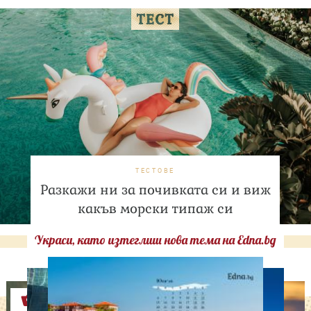
ТЕСТОВЕ
Разкажи ни за почивката си и виж
какъв морски типаж си
Украси, като изтеглиш нова тема на Edna.bg
Оферти