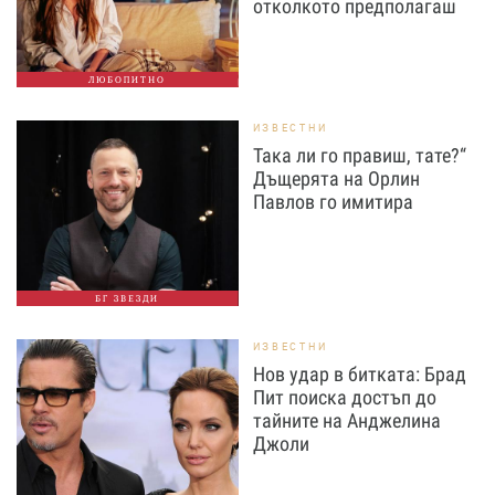
отколкото предполагаш
ЛЮБОПИТНО
ИЗВЕСТНИ
Така ли го правиш, тате?“
Дъщерята на Орлин
Павлов го имитира
БГ ЗВЕЗДИ
ИЗВЕСТНИ
Нов удар в битката: Брад
Пит поиска достъп до
тайните на Анджелина
Джоли