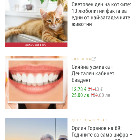
Световен ден на котките:
10 любопитни факта за
едни от най-загадъчните
животни
ЛЮБОПИТНО
GRABO.BG
Сияйна усмивка -
Дентален кабинет
Евадент
12.78 €
51.13 €
25.00 лв
100.00 лв
ДНЕС ПРАЗНУВАТ
Орлин Горанов на 69:
Годините са само цифра –