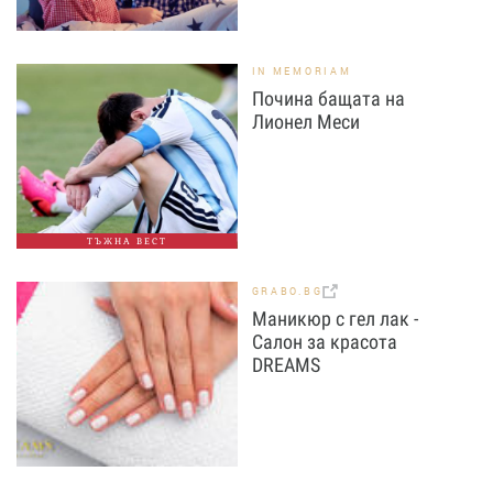
IN MEMORIAM
Почина бащата на
Лионел Меси
ТЪЖНА ВЕСТ
GRABO.BG
Маникюр с гел лак -
Салон за красота
DREAMS