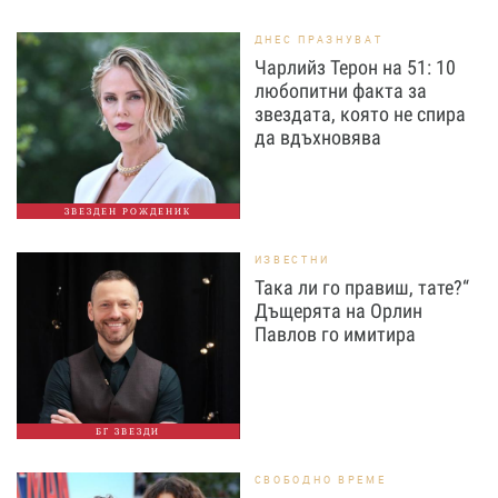
ДНЕС ПРАЗНУВАТ
Чарлийз Терон на 51: 10
любопитни факта за
звездата, която не спира
да вдъхновява
ЗВЕЗДЕН РОЖДЕНИК
ИЗВЕСТНИ
Така ли го правиш, тате?“
Дъщерята на Орлин
Павлов го имитира
БГ ЗВЕЗДИ
СВОБОДНО ВРЕМЕ