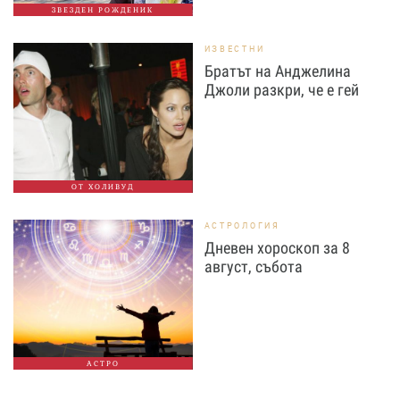
ЗВЕЗДЕН РОЖДЕНИК
ИЗВЕСТНИ
Братът на Анджелина
Джоли разкри, че е гей
ОТ ХОЛИВУД
АСТРОЛОГИЯ
Дневен хороскоп за 8
август, събота
АСТРО