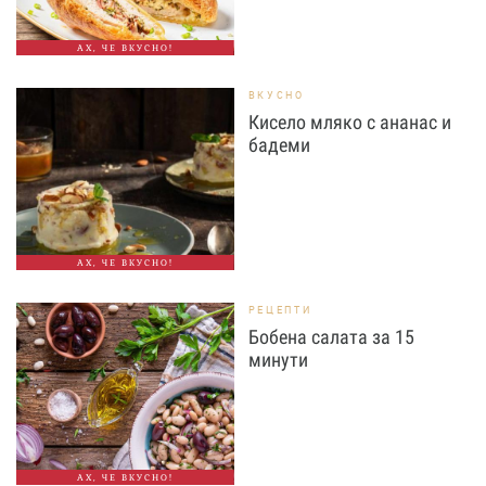
АХ, ЧЕ ВКУСНО!
ВКУСНО
Кисело мляко с ананас и
бадеми
АХ, ЧЕ ВКУСНО!
РЕЦЕПТИ
Бобена салата за 15
минути
АХ, ЧЕ ВКУСНО!