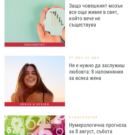
Защо човешкият мозък
все още живее в свят,
който вече не
съществува
ЛЮБОПИТНО
ОТ МЕН ЗА МЕН
Не е нужно да заслужиш
любовта: 8 напомняния
за всяка жена
ЛЮБОВ И ВРЪЗКИ
НУМЕРОЛОГИЯ
Нумерологична прогноза
за 8 август, събота