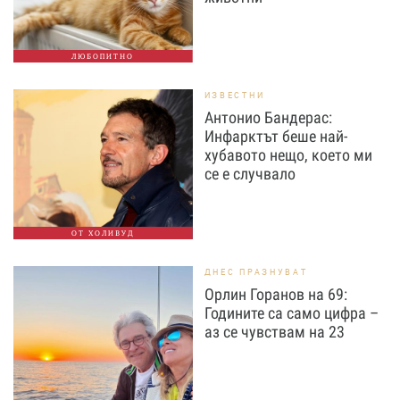
ЛЮБОПИТНО
ИЗВЕСТНИ
Антонио Бандерас:
Инфарктът беше най-
хубавото нещо, което ми
се е случвало
ОТ ХОЛИВУД
ДНЕС ПРАЗНУВАТ
Орлин Горанов на 69:
Годините са само цифра –
аз се чувствам на 23