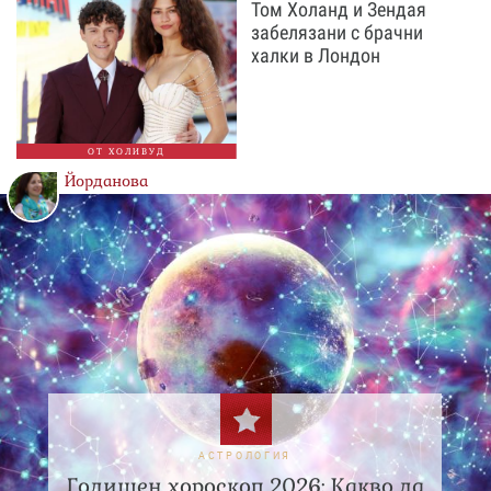
Том Холанд и Зендая
забелязани с брачни
халки в Лондон
ОТ ХОЛИВУД
Йорданова
АСТРОЛОГИЯ
Годишен хороскоп 2026: Какво да