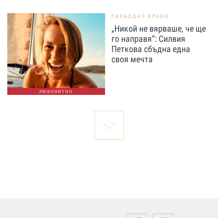
СВОБОДНО ВРЕМЕ
„Никой не вярваше, че ще
го направя“: Силвия
Петкова сбъдна една
своя мечта
ЛЮБОПИТНО