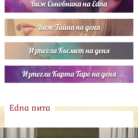
Виж Съновника на Edna
Виж Тайна на деня
Изтегли Късмет на деня
Изтегли Карта Таро на деня
Edna пита