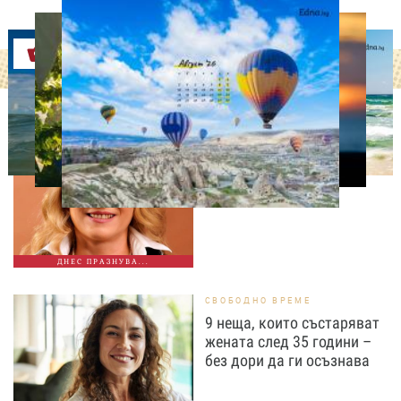
Оферти
ДНЕС ПРАЗНУВАТ
Албена Павлова на 60:
Талант, хумор и
незабравими роли
ДНЕС ПРАЗНУВА...
СВОБОДНО ВРЕМЕ
9 неща, които състаряват
жената след 35 години –
без дори да ги осъзнава