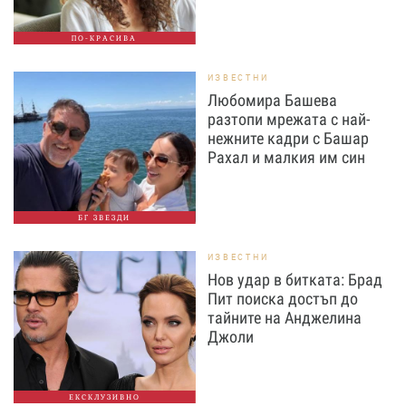
ПО-КРАСИВА
ИЗВЕСТНИ
Любомира Башева
разтопи мрежата с най-
нежните кадри с Башар
Рахал и малкия им син
БГ ЗВЕЗДИ
ИЗВЕСТНИ
Нов удар в битката: Брад
Пит поиска достъп до
тайните на Анджелина
Джоли
ЕКСКЛУЗИВНО