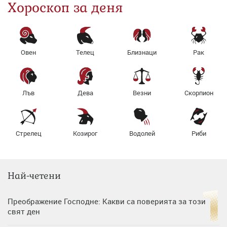
Хороскоп за деня
Овен
Телец
Близнаци
Рак
Лъв
Дева
Везни
Скорпион
Стрелец
Козирог
Водолей
Риби
Най-четени
Преображение Господне: Какви са поверията за този
свят ден