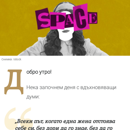
Снимка:
Istock
Д
обро утро!
Нека започнем деня с вдъхновяващи
думи:
„Всеки път, когато една жена отстоява
себе си, без дори да го знае, без да го