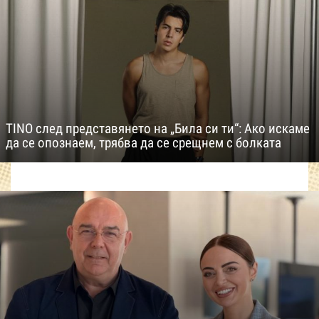
TINO след представянето на „Била си ти“: Ако искаме
да се опознаем, трябва да се срещнем с болката