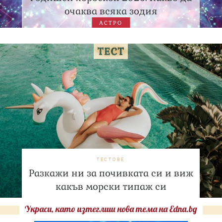
очаква всяка зодия
АСТРО
ТЕСТОВЕ
Разкажи ни за почивката си и виж
какъв морски типаж си
Украси, като изтеглиш нова тема на Edna.bg