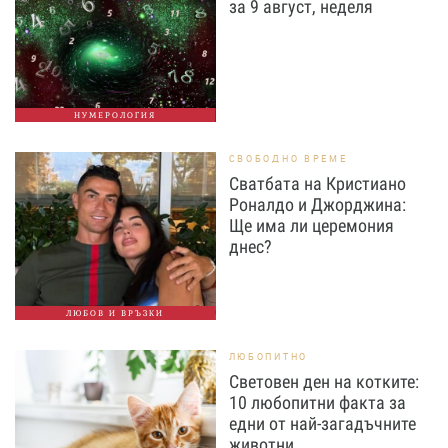
за 9 август, неделя
НУМЕРОЛОГИЯ
СВОБОДНО ВРЕМЕ
Сватбата на Кристиано
Роналдо и Джорджина:
Ще има ли церемония
днес?
ЛЮБОВ И ВРЪЗКИ
ЛЮБОПИТНО
Световен ден на котките:
10 любопитни факта за
едни от най-загадъчните
животни