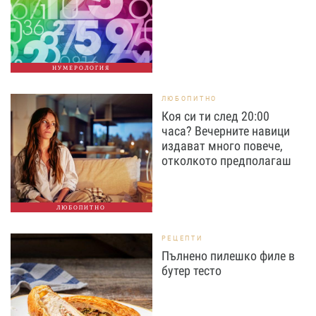
НУМЕРОЛОГИЯ
ЛЮБОПИТНО
Коя си ти след 20:00
часа? Вечерните навици
издават много повече,
отколкото предполагаш
ЛЮБОПИТНО
РЕЦЕПТИ
Пълнено пилешко филе в
бутер тесто