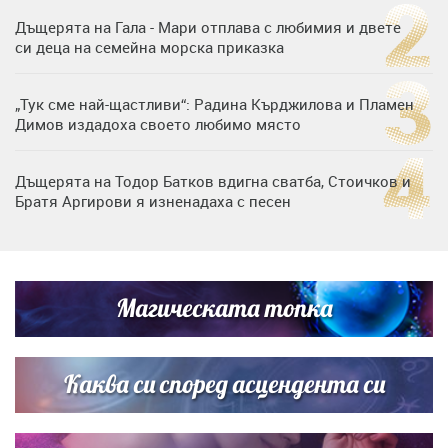
Дъщерята на Гала - Мари отплава с любимия и двете
си деца на семейна морска приказка
„Тук сме най-щастливи“: Радина Кърджилова и Пламен
Димов издадоха своето любимо място
Дъщерята на Тодор Батков вдигна сватба, Стоичков и
Братя Аргирови я изненадаха с песен
Дневен хороскоп за 6 август, четвъртък
Магическата топка
Списъкът е ясен: Джей Ло и Риана във ВИП гостите на
сватбата на Роналдо
Каква си според асцендента си