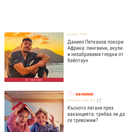
ИЗВЕСТНИ
Даниел Петканов покори
Африка: пингвини, акули
и незабравими гледки от
Кейптаун
БГ ЗВЕЗДИ
OHNAMAMA.BG
Късното лягане през
ваканцията: трябва ли да
се тревожим?