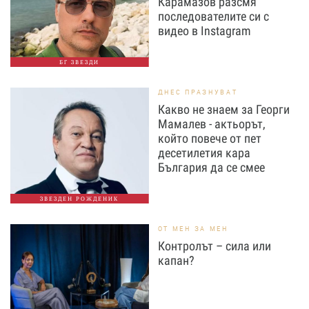
Карамазов разсмя
последователите си с
видео в Instagram
БГ ЗВЕЗДИ
ДНЕС ПРАЗНУВАТ
Какво не знаем за Георги
Мамалев - актьорът,
който повече от пет
десетилетия кара
България да се смее
ЗВЕЗДЕН РОЖДЕНИК
ОТ МЕН ЗА МЕН
Контролът – сила или
капан?