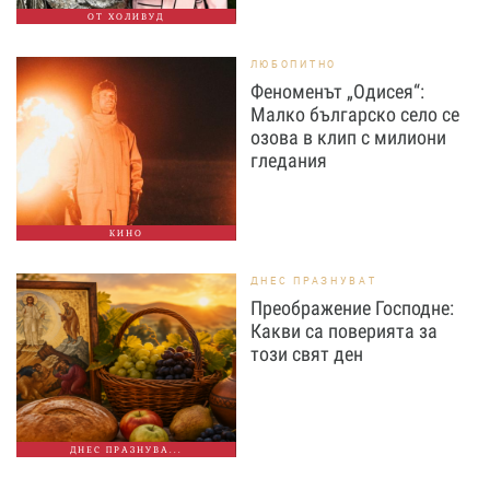
ОТ ХОЛИВУД
ЛЮБОПИТНО
Феноменът „Одисея“:
Малко българско село се
озова в клип с милиони
гледания
КИНО
ДНЕС ПРАЗНУВАТ
Преображение Господне:
Какви са поверията за
този свят ден
ДНЕС ПРАЗНУВА...