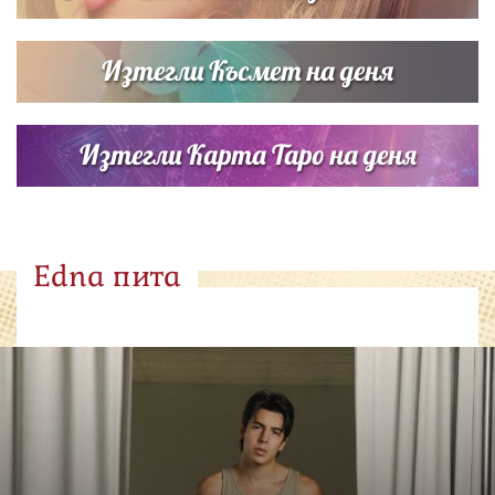
Изтегли Късмет на деня
Изтегли Карта Таро на деня
Edna пита