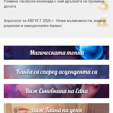
Ромина Тасевска изненада с най-дръзката си промяна
досега
Хороскоп за АВГУСТ 2026 г.: Нови възможности, важни
решения и емоционален баланс
Дъщерята на Гала - Мари отплава с любимия и двете
си деца на семейна морска приказка
Магическата топка
Звездна ваканция в Майорка: Дженифър Анистън,
Кортни Кокс и Джим Къртис заедно на яхта
Каква си според асцендента си
Виж Съновника на Edna
Виж Тайна на деня