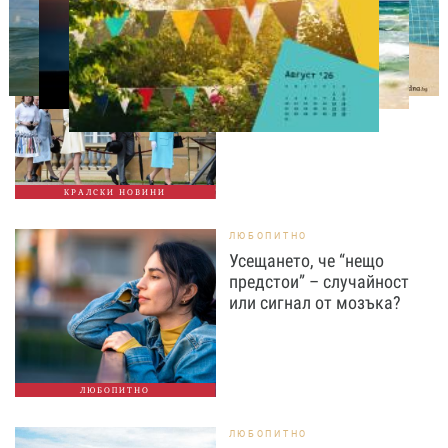
СВОБОДНО ВРЕМЕ
Ново бебе в кралското
семейство
КРАЛСКИ НОВИНИ
ЛЮБОПИТНО
Усещането, че “нещо
предстои” – случайност
или сигнал от мозъка?
ЛЮБОПИТНО
ЛЮБОПИТНО