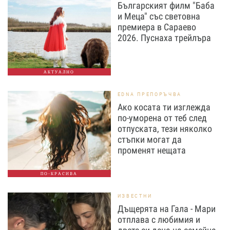
Българският филм "Баба
и Меца" със световна
премиера в Сараево
2026. Пуснаха трейлъра
АКТУАЛНО
EDNA ПРЕПОРЪЧВА
Ако косата ти изглежда
по-уморена от теб след
отпуската, тези няколко
стъпки могат да
променят нещата
ПО-КРАСИВА
ИЗВЕСТНИ
Дъщерята на Гала - Мари
отплава с любимия и