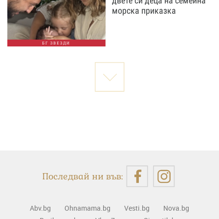
двете си деца на семейна
морска приказка
БГ ЗВЕЗДИ
Последвай ни във:
Abv.bg
Ohnamama.bg
Vesti.bg
Nova.bg