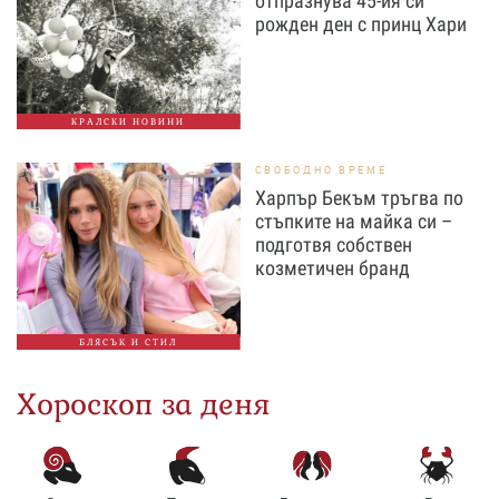
отпразнува 45-ия си
рожден ден с принц Хари
КРАЛСКИ НОВИНИ
СВОБОДНО ВРЕМЕ
Харпър Бекъм тръгва по
стъпките на майка си –
подготвя собствен
козметичен бранд
БЛЯСЪК И СТИЛ
Хороскоп за деня