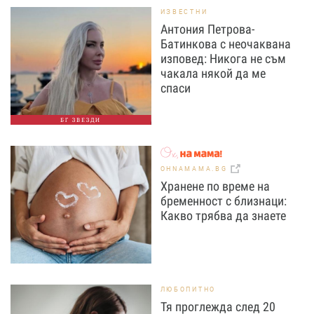
ИЗВЕСТНИ
Антония Петрова-
Батинкова с неочаквана
изповед: Никога не съм
чакала някой да ме
спаси
БГ ЗВЕЗДИ
OHNAMAMA.BG
Хранене по време на
бременност с близнаци:
Какво трябва да знаете
ЛЮБОПИТНО
Тя проглежда след 20