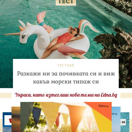
ТЕСТОВЕ
Разкажи ни за почивката си и виж
какъв морски типаж си
Украси, като изтеглиш нова тема на Edna.bg
Оферти