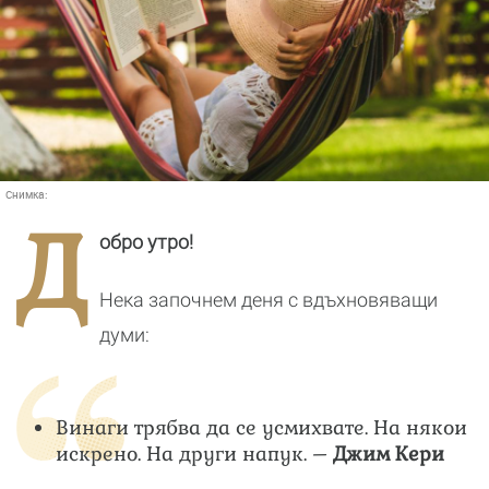
Снимка:
Д
обро утро!
Нека започнем деня с вдъхновяващи
думи:
Винаги трябва да се усмихвате. На някои
искрено. На други напук. –
Джим Кери