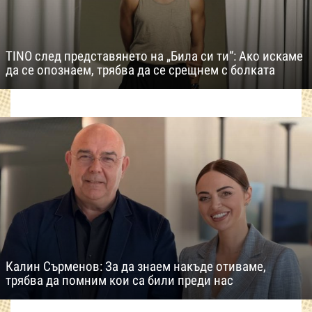
TINO след представянето на „Била си ти“: Ако искаме
да се опознаем, трябва да се срещнем с болката
Калин Сърменов: За да знаем накъде отиваме,
трябва да помним кои са били преди нас