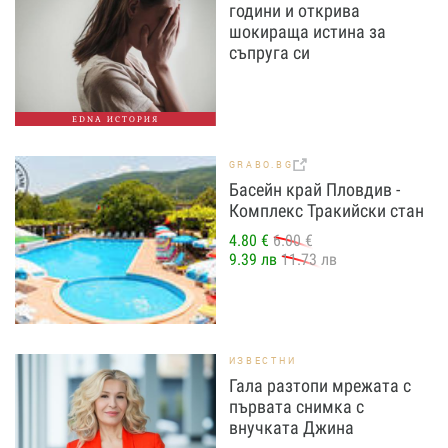
години и открива
шокираща истина за
съпруга си
EDNA ИСТОРИЯ
GRABO.BG
Басейн край Пловдив -
Комплекс Тракийски стан
4.80 €
6.00 €
9.39 лв
11.73 лв
ИЗВЕСТНИ
Гала разтопи мрежата с
първата снимка с
внучката Джина