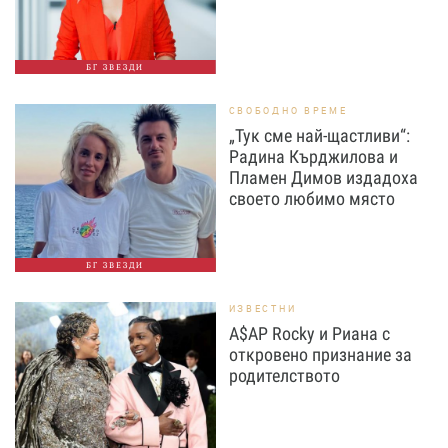
БГ ЗВЕЗДИ
СВОБОДНО ВРЕМЕ
„Тук сме най-щастливи“:
Радина Кърджилова и
Пламен Димов издадоха
своето любимо място
БГ ЗВЕЗДИ
ИЗВЕСТНИ
A$AP Rocky и Риана с
откровено признание за
родителството