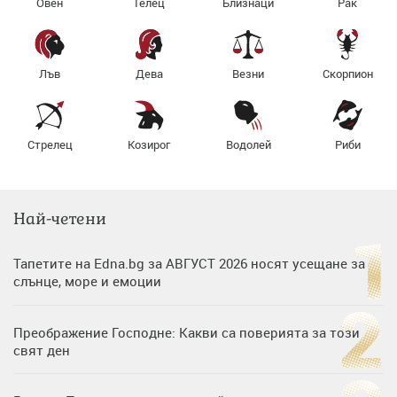
Овен
Телец
Близнаци
Рак
Лъв
Дева
Везни
Скорпион
Стрелец
Козирог
Водолей
Риби
Най-четени
Тапетите на Edna.bg за АВГУСТ 2026 носят усещане за
слънце, море и емоции
Преображение Господне: Какви са поверията за този
свят ден