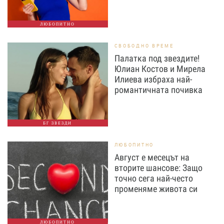
ЛЮБОПИТНО
СВОБОДНО ВРЕМЕ
Палатка под звездите!
Юлиан Костов и Мирела
Илиева избраха най-
романтичната почивка
БГ ЗВЕЗДИ
ЛЮБОПИТНО
Август е месецът на
вторите шансове: Защо
точно сега най-често
променяме живота си
ЛЮБОПИТНО