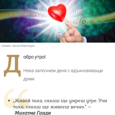
Снимка:
iStock/GettyImages
Д
обро утро!
Нека започнем деня с вдъхновяващи
думи:
„Живей така, сякаш ще умреш утре. Учи
така, сякаш ще живееш вечно.“ –
Махатма Ганди