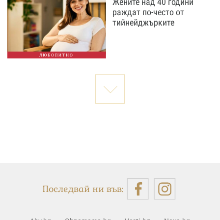
Жените над 40 години
раждат по-често от
тийнейджърките
ЛЮБОПИТНО
Последвай ни във: