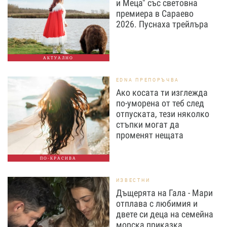
и Меца" със световна
премиера в Сараево
2026. Пуснаха трейлъра
АКТУАЛНО
EDNA ПРЕПОРЪЧВА
Ако косата ти изглежда
по-уморена от теб след
отпуската, тези няколко
стъпки могат да
променят нещата
ПО-КРАСИВА
ИЗВЕСТНИ
Дъщерята на Гала - Мари
отплава с любимия и
двете си деца на семейна
морска приказка