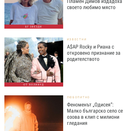
Пламен Димов издадоха
своето любимо място
БГ ЗВЕЗДИ
ИЗВЕСТНИ
A$AP Rocky и Риана с
откровено признание за
родителството
ОТ ХОЛИВУД
ЛЮБОПИТНО
Феноменът „Одисея“:
Малко българско село се
озова в клип с милиони
гледания