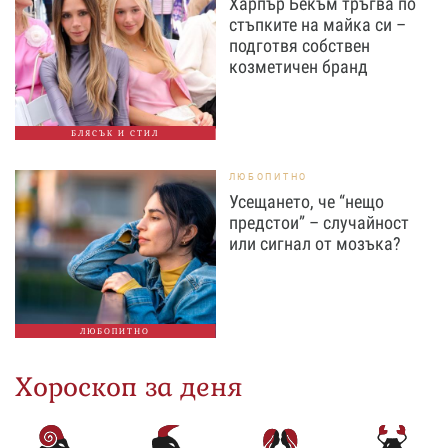
Харпър Бекъм тръгва по
стъпките на майка си –
подготвя собствен
козметичен бранд
БЛЯСЪК И СТИЛ
ЛЮБОПИТНО
Усещането, че “нещо
предстои” – случайност
или сигнал от мозъка?
ЛЮБОПИТНО
Хороскоп за деня