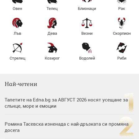
Овен
Телец
Близнаци
Рак
Лъв
Дева
Везни
Скорпион
Стрелец
Козирог
Водолей
Риби
Най-четени
Тапетите на Edna.bg за АВГУСТ 2026 носят усещане за
слънце, море и емоции
Ромина Тасевска изненада с най-дръзката си промяна
досега