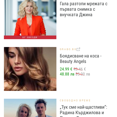
Гала разтопи мрежата с
първата снимка с
внучката Джина
БГ ЗВЕЗДИ
GRABO.BG
Боядисване на коса -
Beauty Angels
24.99 €
43.46 €
48.88 лв
85.00 лв
СВОБОДНО ВРЕМЕ
„Тук сме най-щастливи“:
Радина Кърджилова и