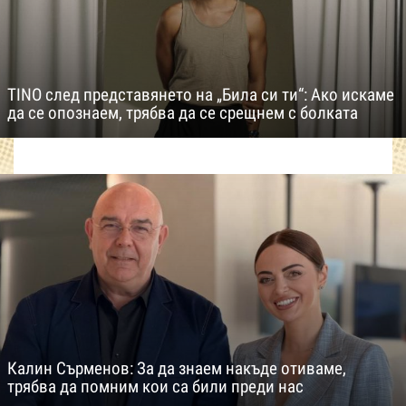
TINO след представянето на „Била си ти“: Ако искаме
да се опознаем, трябва да се срещнем с болката
Калин Сърменов: За да знаем накъде отиваме,
трябва да помним кои са били преди нас