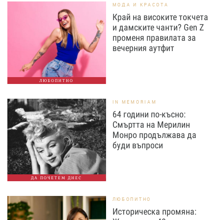
МОДА И КРАСОТА
Край на високите токчета
и дамските чанти? Gen Z
променя правилата за
вечерния аутфит
ЛЮБОПИТНО
IN MEMORIAM
64 години по-късно:
Смъртта на Мерилин
Монро продължава да
буди въпроси
ДА ПОЧЕТЕМ ДНЕС
ЛЮБОПИТНО
Историческа промяна: