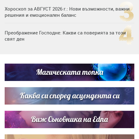
Хороскоп за АВГУСТ 2026 г.: Нови възможности, важни
решения и емоционален баланс
Преображение Господне: Какви са поверията за този
свят ден
Дъщерята на Гала - Мари отплава с любимия и двете
си деца на семейна морска приказка
Магическата топка
Звездна ваканция в Майорка: Дженифър Анистън,
Кортни Кокс и Джим Къртис заедно на яхта
Каква си според асцендента си
Виж Съновника на Edna