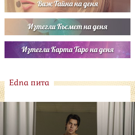
Виж Тайна на деня
Изтегли Късмет на деня
Изтегли Карта Таро на деня
Edna пита