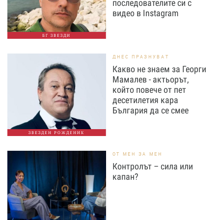
последователите си с
видео в Instagram
БГ ЗВЕЗДИ
ДНЕС ПРАЗНУВАТ
Какво не знаем за Георги
Мамалев - актьорът,
който повече от пет
десетилетия кара
България да се смее
ЗВЕЗДЕН РОЖДЕНИК
ОТ МЕН ЗА МЕН
Контролът – сила или
капан?