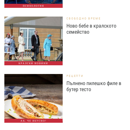
ПСИХОЛОГИЯ
СВОБОДНО ВРЕМЕ
Ново бебе в кралското
семейство
КРАЛСКИ НОВИНИ
РЕЦЕПТИ
Пълнено пилешко филе в
бутер тесто
АХ, ЧЕ ВКУСНО!