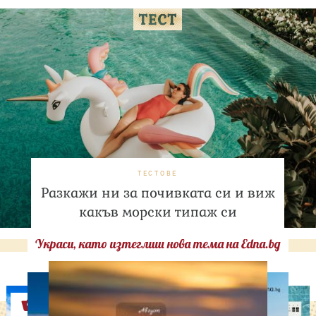
ТЕСТОВЕ
Разкажи ни за почивката си и виж
какъв морски типаж си
Украси, като изтеглиш нова тема на Edna.bg
Оферти