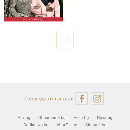
ОТ ХОЛИВУД
Последвай ни във:
Abv.bg
Ohnamama.bg
Vesti.bg
Nova.bg
Dariknews.bg
Vbox7.com
Sinoptik.bg