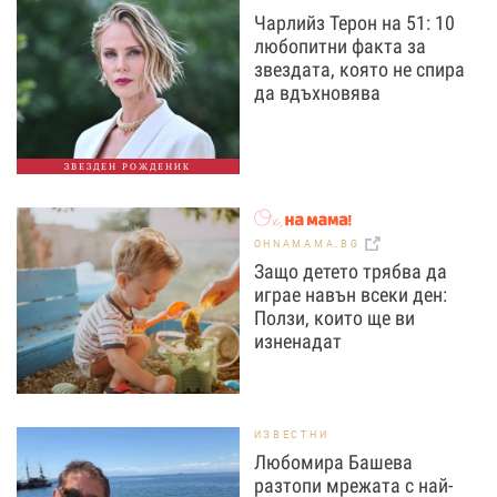
Чарлийз Терон на 51: 10
любопитни факта за
звездата, която не спира
да вдъхновява
ЗВЕЗДЕН РОЖДЕНИК
OHNAMAMA.BG
Защо детето трябва да
играе навън всеки ден:
Ползи, които ще ви
изненадат
ИЗВЕСТНИ
Любомира Башева
разтопи мрежата с най-