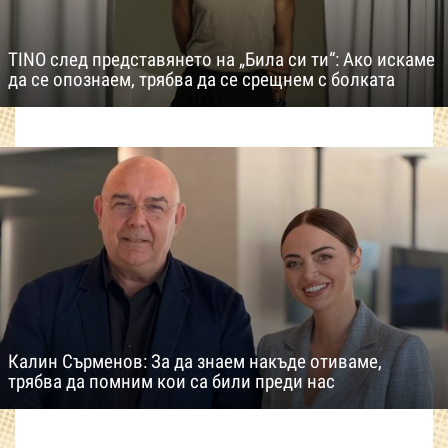
TINO след представянето на „Била си ти“: Ако искаме
да се опознаем, трябва да се срещнем с болката
Калин Сърменов: За да знаем накъде отиваме,
трябва да помним кои са били преди нас