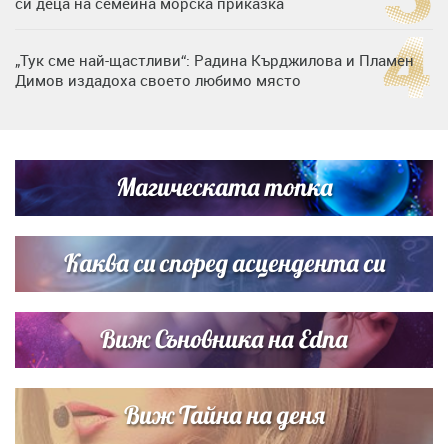
си деца на семейна морска приказка
„Тук сме най-щастливи“: Радина Кърджилова и Пламен
Димов издадоха своето любимо място
Дъщерята на Тодор Батков вдигна сватба, Стоичков и
Братя Аргирови я изненадаха с песен
Магическата топка
Дневен хороскоп за 6 август, четвъртък
Каква си според асцендента си
Виж Съновника на Edna
Виж Тайна на деня