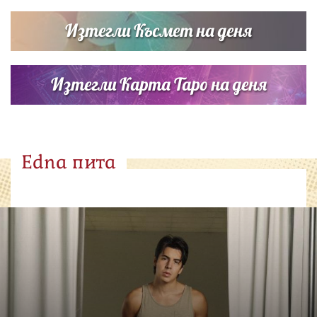
Изтегли Късмет на деня
Изтегли Карта Таро на деня
Edna пита