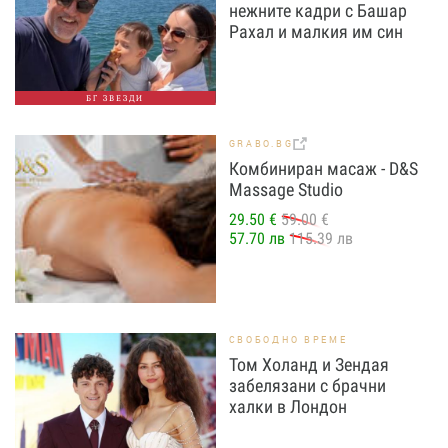
нежните кадри с Башар
Рахал и малкия им син
БГ ЗВЕЗДИ
GRABO.BG
Комбиниран масаж - D&S
Massage Studio
29.50 €
59.00 €
57.70 лв
115.39 лв
СВОБОДНО ВРЕМЕ
Том Холанд и Зендая
забелязани с брачни
халки в Лондон