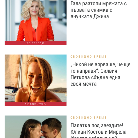
Гала разтопи мрежата с
първата снимка с
внучката Джина
БГ ЗВЕЗДИ
СВОБОДНО ВРЕМЕ
„Никой не вярваше, че ще
го направя“: Силвия
Петкова сбъдна една
своя мечта
ЛЮБОПИТНО
СВОБОДНО ВРЕМЕ
Палатка под звездите!
Юлиан Костов и Мирела