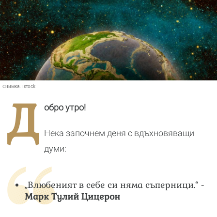
Снимка:
Istock
Д
обро утро!
Нека започнем деня с вдъхновяващи
думи:
„Влюбеният в себе си няма съперници.“ -
Марк Тулий Цицерон