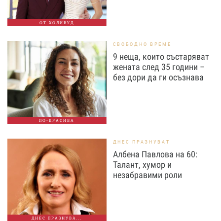
ОТ ХОЛИВУД
СВОБОДНО ВРЕМЕ
9 неща, които състаряват
жената след 35 години –
без дори да ги осъзнава
ПО-КРАСИВА
ДНЕС ПРАЗНУВАТ
Албена Павлова на 60:
Талант, хумор и
незабравими роли
ДНЕС ПРАЗНУВА...