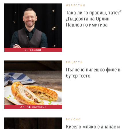
ИЗВЕСТНИ
Така ли го правиш, тате?“
Дъщерята на Орлин
Павлов го имитира
БГ ЗВЕЗДИ
РЕЦЕПТИ
Пълнено пилешко филе в
бутер тесто
АХ, ЧЕ ВКУСНО!
ВКУСНО
Кисело мляко с ананас и