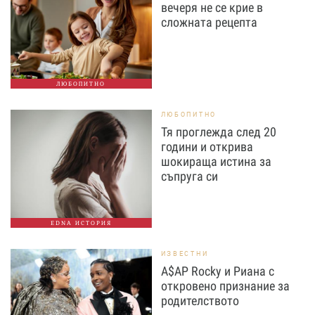
вечеря не се крие в
сложната рецепта
ЛЮБОПИТНО
ЛЮБОПИТНО
Тя проглежда след 20
години и открива
шокираща истина за
съпруга си
EDNA ИСТОРИЯ
ИЗВЕСТНИ
A$AP Rocky и Риана с
откровено признание за
родителството