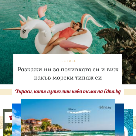
ТЕСТОВЕ
Разкажи ни за почивката си и виж
какъв морски типаж си
Украси, като изтеглиш нова тема на Edna.bg
Оферти