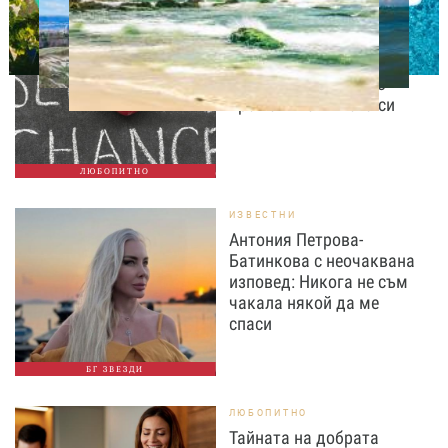
ЛЮБОПИТНО
Август е месецът на
вторите шансове: Защо
точно сега най-често
променяме живота си
ЛЮБОПИТНО
ИЗВЕСТНИ
Антония Петрова-
Батинкова с неочаквана
изповед: Никога не съм
чакала някой да ме
спаси
БГ ЗВЕЗДИ
ЛЮБОПИТНО
Тайната на добрата