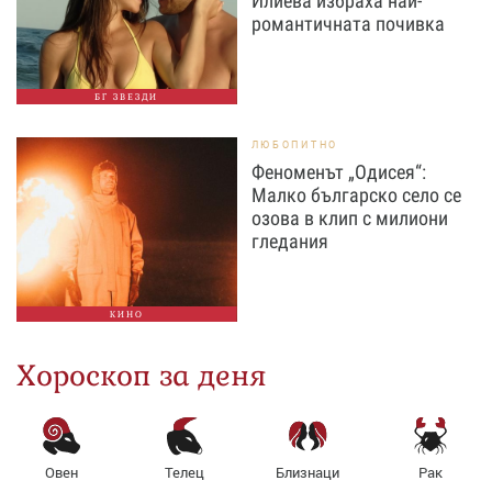
Илиева избраха най-
романтичната почивка
БГ ЗВЕЗДИ
ЛЮБОПИТНО
Феноменът „Одисея“:
Малко българско село се
озова в клип с милиони
гледания
КИНО
Хороскоп за деня
Овен
Телец
Близнаци
Рак