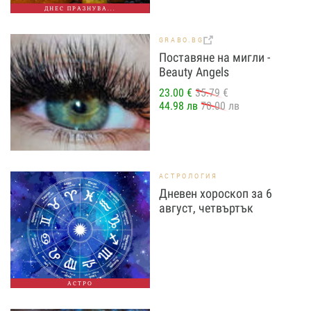
ДНЕС ПРАЗНУВА...
GRABO.BG
Поставяне на мигли -
Beauty Angels
23.00 €
35.79 €
44.98 лв
70.00 лв
АСТРОЛОГИЯ
Дневен хороскоп за 6
август, четвъртък
АСТРО