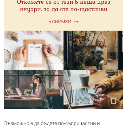
Откажете се от тези 5 неща през
януари, за да сте по-щастливи
5 СНИМКИ
Възможно е да бъдете по-съпричастни и