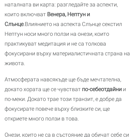
наталната ви карта: разгледайте за аспекти,
които включват
Венера, Нептун и
Слънце
.Влиянието на аспекта Слънце секстил
Нептун носи много ползи на онези, които
практикуват медитация и не са толкова
фокусирани върху материалистичната страна на
живота.
Атмосферата навсякъде ще бъде мечтателна,
докато хората ще се чувстват
по-себеотдайни
и
по-меки. Докато трае този транзит, е добре да
фокусирате повече върху близките си, ще
откриете много ползи в това.
Онези, които не са в състояние да обичат себе си