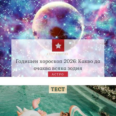
АСТРОЛОГИЯ
Годишен хороскоп 2026: Какво да
очаква всяка зодия
АСТРО