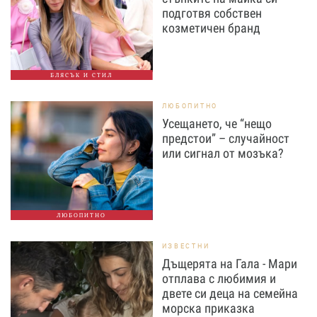
подготвя собствен
козметичен бранд
БЛЯСЪК И СТИЛ
ЛЮБОПИТНО
Усещането, че “нещо
предстои” – случайност
или сигнал от мозъка?
ЛЮБОПИТНО
ИЗВЕСТНИ
Дъщерята на Гала - Мари
отплава с любимия и
двете си деца на семейна
морска приказка