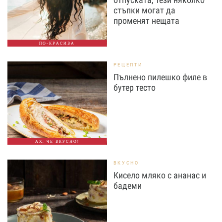
стъпки могат да
променят нещата
ПО-КРАСИВА
РЕЦЕПТИ
Пълнено пилешко филе в
бутер тесто
АХ, ЧЕ ВКУСНО!
ВКУСНО
Кисело мляко с ананас и
бадеми