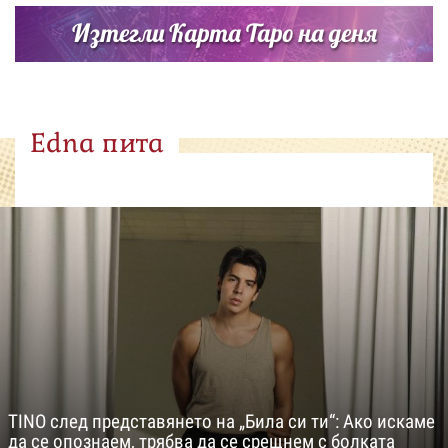
Изтегли Карта Таро на деня
Edna пита
TINO след представянето на „Била си ти“: Ако искаме
да се опознаем, трябва да се срещнем с болката