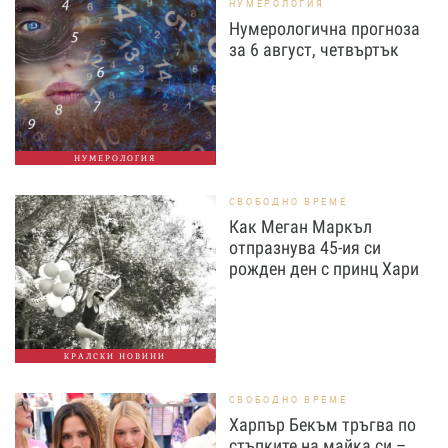
НУМЕРОЛОГИЯ
Нумерологична прогноза
за 6 август, четвъртък
НУМЕРОЛОГИЯ
СВОБОДНО ВРЕМЕ
Как Меган Маркъл
отпразнува 45-ия си
рожден ден с принц Хари
КРАЛСКИ НОВИНИ
СВОБОДНО ВРЕМЕ
Харпър Бекъм тръгва по
стъпките на майка си –