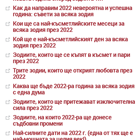
Как да направим 2022 невероятна и успешна
година: съвети за всяка зодия
Кои ще са най-късметлийските месеци за
всяка зодия през 2022
Кой ще е най-късметлийският ден за всяка
зодия през 2022
Зодиите, които ще се къпят в късмет и пари
през 2022
Трите зодии, които ще открият любовта през
2022
Каква ще бъде 2022-ра година за всяка зодия
с една дума
Зодиите, които ще притежават изключителна
сила през 2022
Зодиите, на които 2022-ра ще донесе
съдбовни промени
Най-силните дати на 2022 г. (една от тях ще е
най-мощната за целия век!)