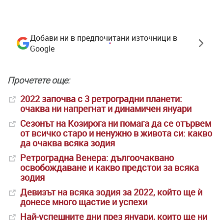
Добави ни в предпочитани източници в
Google
Прочетете още:
2022 започва с 3 ретроградни планети:
очаква ни напрегнат и динамичен януари
Сезонът на Козирога ни помага да се отървем
от всичко старо и ненужно в живота си: какво
да очаква всяка зодия
Ретроградна Венера: дългоочаквано
освобождаване и какво предстои за всяка
зодия
Девизът на всяка зодия за 2022, който ще ѝ
донесе много щастие и успехи
Най-успешните дни през януари, които ще ни