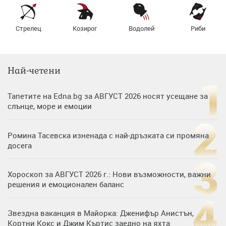
Стрелец
Козирог
Водолей
Риби
Най-четени
Тапетите на Edna.bg за АВГУСТ 2026 носят усещане за
слънце, море и емоции
Ромина Тасевска изненада с най-дръзката си промяна
досега
Хороскоп за АВГУСТ 2026 г.: Нови възможности, важни
решения и емоционален баланс
Звездна ваканция в Майорка: Дженифър Анистън,
Кортни Кокс и Джим Къртис заедно на яхта