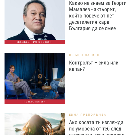
Какво не знаем за Георги
Мамалев - актьорът,
който повече от пет
десетилетия кара
България да се смее
ЗВЕЗДЕН РОЖДЕНИК
ОТ МЕН ЗА МЕН
Контролът – сила или
капан?
ПСИХОЛОГИЯ
EDNA ПРЕПОРЪЧВА
Ако косата ти изглежда
по-уморена от теб след
отпуската, тези няколко