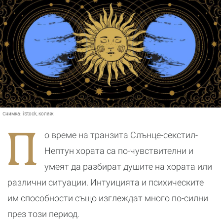
Снимка:
iStock, колаж
П
о време на транзита Слънце-секстил-
Нептун хората са по-чувствителни и
умеят да разбират душите на хората или
различни ситуации. Интуицията и психическите
им способности също изглеждат много по-силни
през този период.