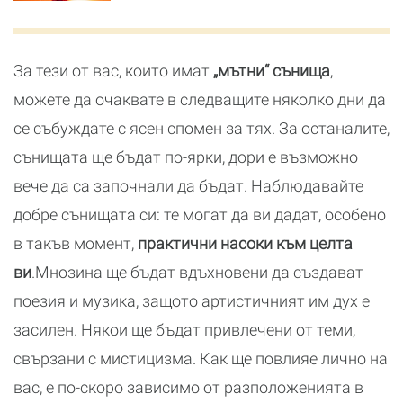
За тези от вас, които имат
„мътни“ сънища
,
можете да очаквате в следващите няколко дни да
се събуждате с ясен спомен за тях. За останалите,
сънищата ще бъдат по-ярки, дори е възможно
вече да са започнали да бъдат. Наблюдавайте
добре сънищата си: те могат да ви дадат, особено
в такъв момент,
практични насоки към целта
ви
.Мнозина ще бъдат вдъхновени да създават
поезия и музика, защото артистичният им дух е
засилен. Някои ще бъдат привлечени от теми,
свързани с мистицизма. Как ще повлияе лично на
вас, е по-скоро зависимо от разположенията в