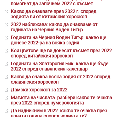
помогнат да започнем 2022 с късмет
Какво да очаквате през 2022 г. според
зодията ви от китайския хороскоп
2022 наближава: какво да очакваме от
годината на Черния Воден Тигър
Годината на Черния Воден Тигър: какво ще
донесе 2022-ра на всяка зодия
Кои цветове ще ви донесат късмет през 2022
според китайския хороскоп
Годината на Златорогия Бик: каква ще бъде
2022 според славянския календар
Какво да очаква всяка зодия от 2022 според
славянския хороскоп
Дамски хороскоп за 2022
Магията на числата: разбери какво те очаква
през 2022 според нумерологията
Да надникнем в 2022: какво те очаква през
новата година според зодията ти?