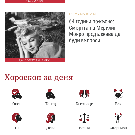
АКТУАЛНО
IN MEMORIAM
64 години по-късно:
Смъртта на Мерилин
Монро продължава да
буди въпроси
ДА ПОЧЕТЕМ ДНЕС
Хороскоп за деня
Овен
Телец
Близнаци
Рак
Лъв
Дева
Везни
Скорпион