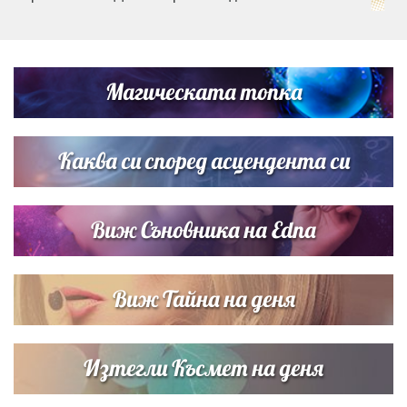
Дъщерята на Тодор Батков вдигна сватба, Стоичков и
Братя Аргирови я изненадаха с песен
Магическата топка
Дъщерята на Гала - Мари отплава с любимия и двете
си деца на семейна морска приказка
Каква си според асцендента си
Виж Съновника на Edna
Виж Тайна на деня
Изтегли Късмет на деня