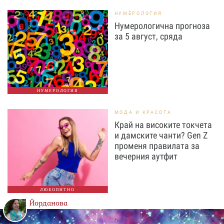
НУМЕРОЛОГИЯ
Нумерологична прогноза
за 5 август, сряда
НУМЕРОЛОГИЯ
МОДА И КРАСОТА
Край на високите токчета
и дамските чанти? Gen Z
променя правилата за
вечерния аутфит
ЛЮБОПИТНО
Йорданова