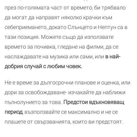
през по-голямата част от времето, би трябвало
да могат да направят няколко крачки към
себеприемането, докато Слънцето и Нептун са в
тази позиция. Можете също да използвате
времето за почивка, гледане на филми, да се
наслаждавате на музика или сами, или
в най-
добрия случай с любим човек.
Не е време за дългосрочни планове и оценка, или
дори за освобождаване- изчакайте да наближи
пълнолунието за това.
Предстои вдъхновяващ
период
, възползвайте се максимално и не се
плашете от свързванията, които ви предстоят.