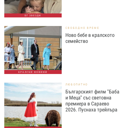
БГ ЗВЕЗДИ
СВОБОДНО ВРЕМЕ
Ново бебе в кралското
семейство
КРАЛСКИ НОВИНИ
ЛЮБОПИТНО
Българският филм "Баба
и Меца" със световна
премиера в Сараево
2026. Пуснаха трейлъра