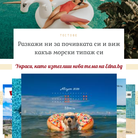
ТЕСТОВЕ
Разкажи ни за почивката си и виж
какъв морски типаж си
Украси, като изтеглиш нова тема на Edna.bg
Оферти
ЛЮБОПИТНО
Историческа промяна:
Жените над 40 години
раждат по-често от