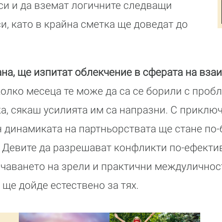
си и да вземат логичните следващи
и, като в крайна сметка ще доведат до
рана, ще изпитат облекчение в сферата на вз
олко месеца те може да са се борили с проб
ака, сякаш усилията им са напразни. С приклю
 динамиката на партньорствата ще стане по
 Девите да разрешават конфликти по-ефектив
рчаването на зрели и практични междуличнос
 ще дойде естествено за тях.