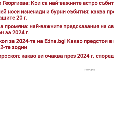
и Георгиева: Кои са най-важните астро събит
ей носи изненади и бурни събития: каква п
ащите 20 г.
а промяна: най-важните предсказания на с
н за 2024 г.
оп за 2024-та на Edna.bg! Какво предстои в
12-те зодии
роскоп: какво ви очаква през 2024 г. споре