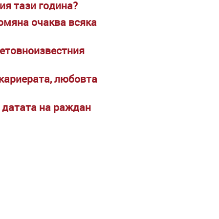
ия тази година?
ромяна очаква всяка
ветовноизвестния
 кариерата, любовта
д датата на раждан