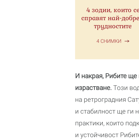
4 зодии, които с
справят най-добре
трудностите
4 СНИМКИ
И накрая, Рибите ще
израстване.
Този вод
на ретроградния Сат
и стабилност ще ги 
практики, които под
и устойчивост Рибит