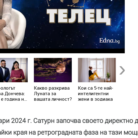
Next
рологът
Kакво разкрива
Кои са 5-те най-
Как се
а Дончева:
Луната за
интелигентни
съблаз
 е година на
вашата личност?
жени в зодиака
мъжа с
адите,
зодият
то
лючват
ври 2024 г. Сатурн започва своето директно 
та реалност
йки края на ретроградната фаза на тази мощ