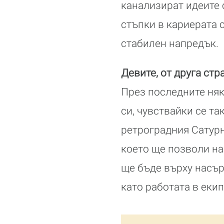
канализират идеите 
стъпки в кариерата с
стабилен напредък.
Девите, от друга ст
През последните няк
си, чувствайки се т
ретроградния Сатурн
което ще позволи на
ще бъде върху насъ
като работата в екип