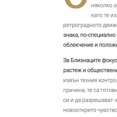
няколко з
като те и
ретроградното движе
знака, по-специално
облекчение и положи
За Близнаците фоку
растеж и обществен
извън техния контрол
причина, те са готов
си и да разрешават 
новооткрито чувство