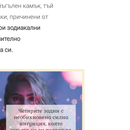
йъгълен камък, тъй
чки, причинени от
ри зодиакални
чително
а си.
Четирите зодии с
необикновено силна
интуиция, която
никога не ги подвежда