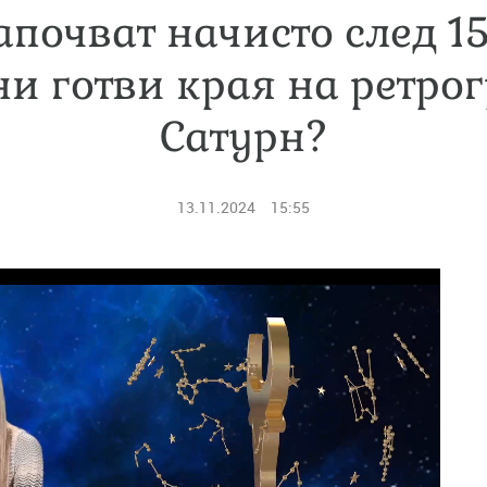
апочват начисто след 1
ни готви края на ретро
Сатурн?
13.11.2024
15:55