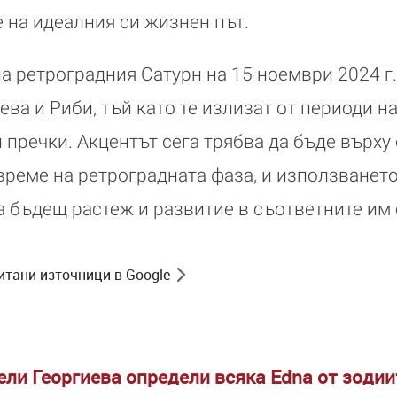
е на идеалния си жизнен път.
на ретроградния Сатурн на 15 ноември 2024 г
ева и Риби, тъй като те излизат от периоди н
 пречки. Акцентът сега трябва да бъде върху
 време на ретроградната фаза, и използванет
а бъдещ растеж и развитие в съответните им
итани източници в Google
ели Георгиева определи всяка Edna от зодии