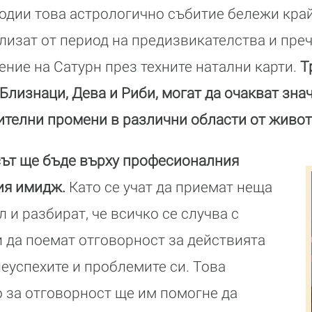
одии това астрологично събитие бележи кра
злизат от период на предизвикателства и пре
ние на Сатурн през техните натални карти.
Т
 Близнаци, Дева и Риби, могат да очакват зна
телни промени в различни области от живот
сът ще бъде върху професионалния
ия имидж.
Като се учат да приемат неща
 и разбират, че всичко се случва с
и да поемат отговорност за действията
неуспехите и проблемите си. Това
 за отговорност ще им помогне да