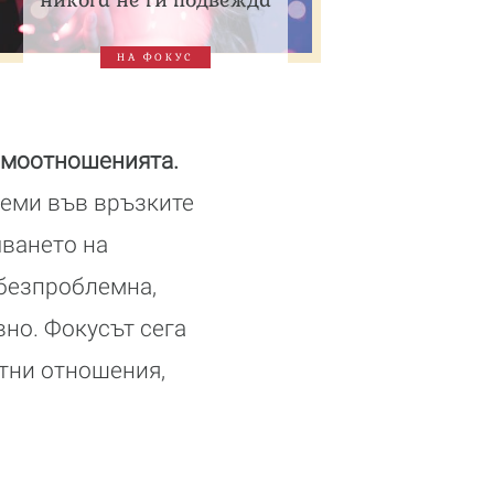
НА ФОКУС
аимоотношенията.
леми във връзките
чването на
-безпроблемна,
но. Фокусът сега
тни отношения,