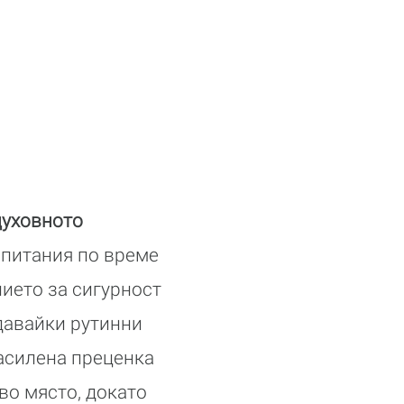
духовното
зпитания по време
ието за сигурност
здавайки рутинни
асилена преценка
во място, докато