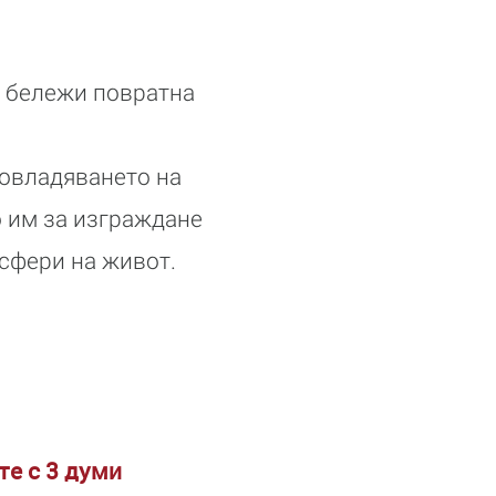
. бележи повратна
а
 овладяването на
о им за изграждане
 сфери на живот.
те с 3 думи