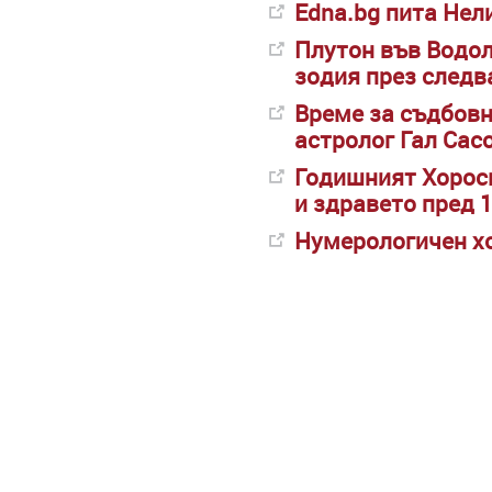
Edna.bg пита Нел
Плутон във Водол
зодия през следв
Време за съдбовн
астролог Гал Сасо
Годишният Хороск
и здравето пред 
Нумерологичен хо