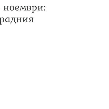
5 ноември:
градния