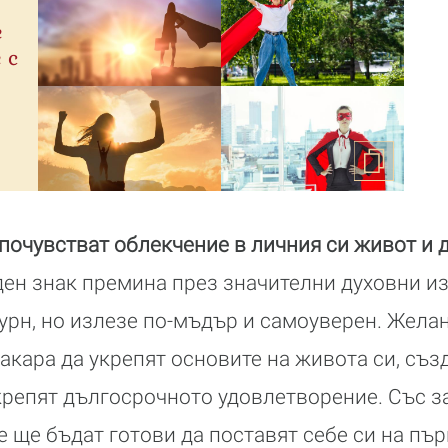
е
 с
 почувстват облекчение в личния си живот и 
ен знак премина през значителни духовни и
урн, но излезе по-мъдър и самоуверен. Желан
накара да укрепят основите на живота си, съ
крепят дългосрочното удовлетворение. Със з
е ще бъдат готови да поставят себе си на пър