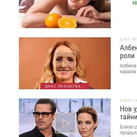
48
ДНЕС П
Албен
роли
Албена
карала 
ДНЕС ПРАЗНУВА...
ИЗВЕСТ
Нов у
тайн
Близо 
продъл