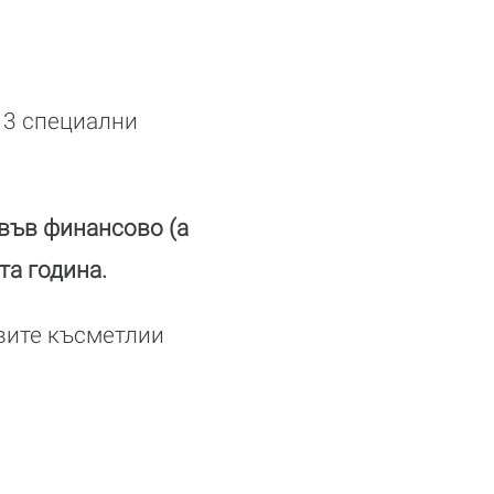
 3 специални
 във финансово (а
та година.
овите късметлии