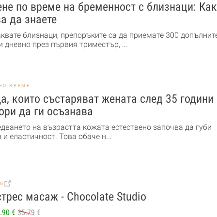
не по време на бременност с близнаци: Ка
а да знаете
аквате близнаци, препоръките са да приемате 300 допълнит
 дневно през първия триместър, ...
НО ВРЕМЕ
а, които състаряват жената след 35 години
ори да ги осъзнава
едването на възрастта кожата естествено започва да губи
 и еластичност. Това обаче н...
BG
трес масаж - Chocolate Studio
.90 €
35.79 €