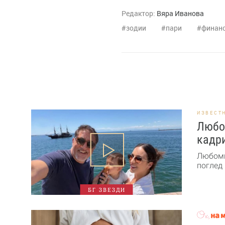
Редактор:
Вяра Иванова
зодии
пари
финан
ИЗВЕСТ
Любо
кадри
Любоми
поглед 
БГ ЗВЕЗДИ