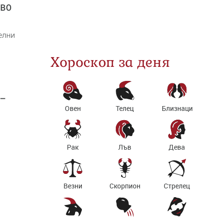
кво
елни
Хороскоп за деня
 –
Овен
Телец
Близнаци
Рак
Лъв
Дева
Везни
Скорпион
Стрелец