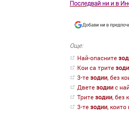
Последвай ни и в И
Добави ни в предпоч
Още:
Най-опасните
зод
Кои са трите
зод
3-те
зодии
, без к
Двете
зодии
с на
Трите
зодии
, без
3-те
зодии
, които