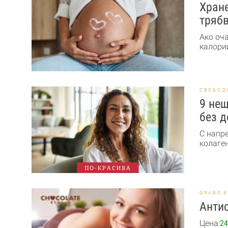
Хране
трябв
Ако оч
калории
СВОБОД
9 нещ
без д
С напр
колаген
ПО-КРАСИВА
GRABO.
Антис
Цена:
24