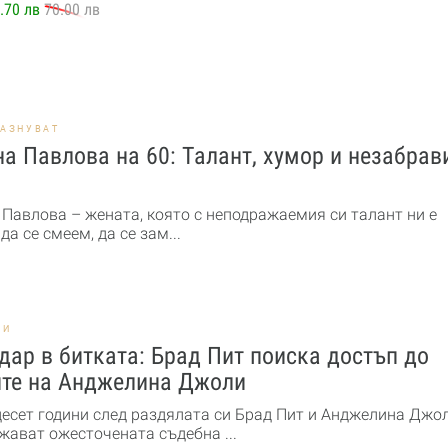
.70 лв
70.00 лв
РАЗНУВАТ
а Павлова на 60: Талант, хумор и незабра
 Павлова – жената, която с неподражаемия си талант ни е
да се смеем, да се зам...
НИ
дар в битката: Брад Пит поиска достъп до
ите на Анджелина Джоли
десет години след раздялата си Брад Пит и Анджелина Джо
жават ожесточената съдебна ...