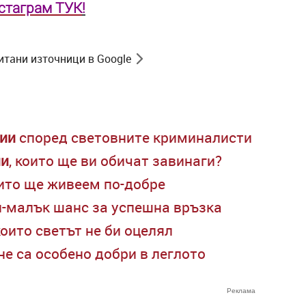
нстаграм ТУК
!
итани източници в Google
ии
според световните криминалисти
ии
, които ще ви обичат завинаги?
оито ще живеем по-добре
й-малък шанс за успешна връзка
 които светът не би оцелял
 не са особено добри в леглото