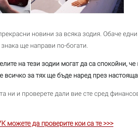
прекрасни новини за всяка зодия. Обаче едни
 знака ще направи по-богати.
лите на тези зодии могат да са спокойни, че
е всичко за тях ще бъде наред през настояща
та ни и проверете дали вие сте сред финанс
К можете да проверите кои са те >>>