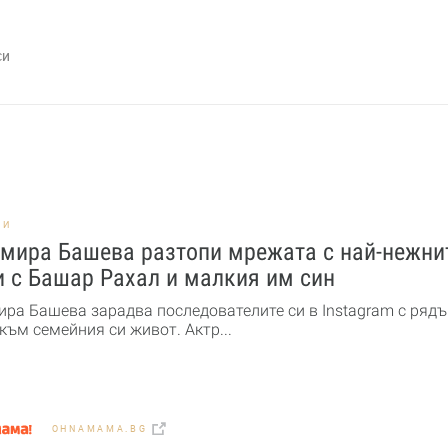
си
НИ
мира Башева разтопи мрежата с най-нежни
 с Башар Рахал и малкия им син
ра Башева зарадва последователите си в Instagram с рядъ
към семейния си живот. Актр...
OHNAMAMA.BG