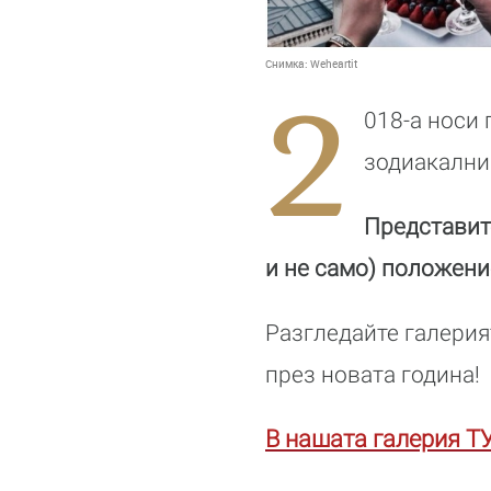
Снимка:
Weheartit
2
018-а носи 
зодиакални
Представите
и не само) положени
Разгледайте галерия
през новата година!
В нашата галерия ТУ