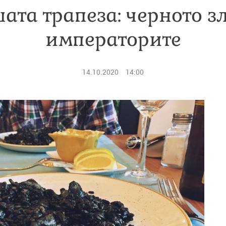
ата трапеза: черното з
императорите
14.10.2020
14:00