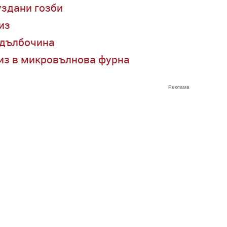
уздани гозби
из
в дълбочина
из в микровълнова фурна