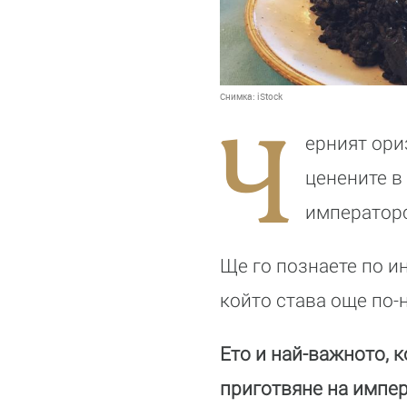
Снимка:
iStock
Ч
ерният ориз
ценените в
императорс
Ще го познаете по и
който става още по-
Ето и най-важното, к
приготвяне на импер