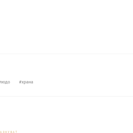
людо
храна
РАЗНУВАТ