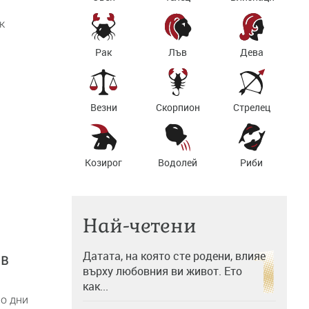
к
Рак
Лъв
Дева
Везни
Скорпион
Стрелец
Козирог
Водолей
Риби
Най-четени
Датата, на която сте родени, влияе
 в
върху любовния ви живот. Ето
как...
мо дни