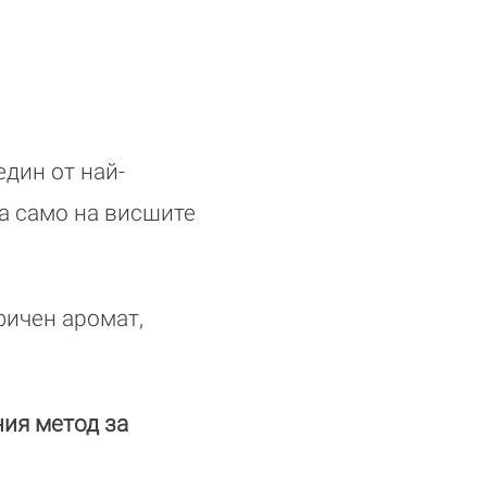
един от най-
та само на висшите
фичен аромат,
ния метод за