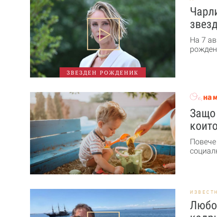
Чарли
звезд
На 7 ав
рожден 
ЗВЕЗДЕН РОЖДЕНИК
Защо 
които
Повече
социалн
ИЗВЕСТ
Любо