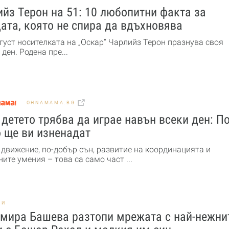
йз Терон на 51: 10 любопитни факта за
ата, която не спира да вдъхновява
густ носителката на „Оскар“ Чарлийз Терон празнува своя
ден. Родена пре...
OHNAMAMA.BG
детето трябва да играе навън всеки ден: По
 ще ви изненадат
 движение, по-добър сън, развитие на координацията и
ите умения – това са само част ...
НИ
мира Башева разтопи мрежата с най-нежни