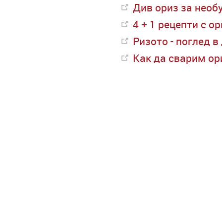
Див ориз за необ
4 + 1 рецепти с ор
Ризото - поглед 
Как да сварим ор