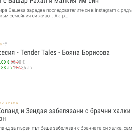
 с Башар Рахал и малкия им син
ра Башева зарадва последователите си в Instagram с рядъ
към семейния си живот. Актр...
BG
есия - Tender Tales - Бояна Борисова
.00 €
60.00 €
.88 лв
117.35 лв
НО ВРЕМЕ
оланд и Зендая забелязани с брачни халки
он
ланд за първи път беше забелязан с брачната си халка, са