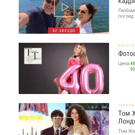
кадри
Любоми
поглед 
БГ ЗВЕЗДИ
GRABO.
Фотос
Цена:
48
93
СВОБОД
Том Х
Лонд
Том Хо