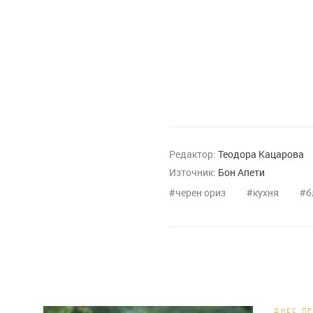
Редактор:
Теодора Кацарова
Източник:
Бон Апети
черен ориз
кухня
б
ДНЕС П