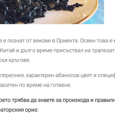
 е познат от векове в Ориента. Освен това е 
 Китай и дълго време присъствал на трапеза
ки кръгове.
нтересния, характерен абаносов цвят и специ
наситен по време на готвене.
оето трябва да знаете за произхода и правил
аторския ориз: