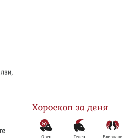
лзи,
Хороскоп за деня
те
Овен
Телец
Близнаци