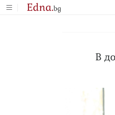
Edna.
bg
В д