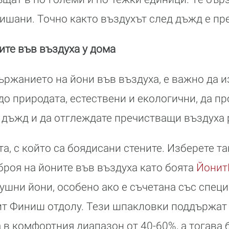
дишани. Точно както въздухът след дъжд е пр
ите във въздуха у дома
ържанието на йони във въздуха, е важно да и
о природата, естествени и екологични, да пр
 дъжд и да отглеждате пречистващи въздуха 
а, с който са боядисани стените. Изберете та
роя на йоните във въздуха като боята
Йонит
ушни йони, особено ако е съчетана със спец
т Финиш отдолу. Тези шпакловки поддържат
 в комфортния диапазон от 40-60%, а тогава 