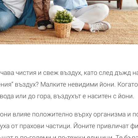
ичава чистия и свеж въздух, като след дъжд 
ения“ въздух? Малките невидими йони. Когато
вода или до гора, въздухът е наситен с йони.
они влияе положително върху организма и п
уха от прахови частици. Йоните привличат фи
ъщат в по-големи и по-тежки единици. Те бърз