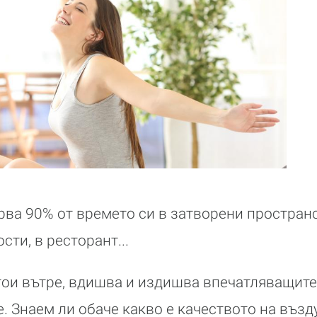
рва 90% от времето си в затворени пространс
ости, в ресторант...
тои вътре, вдишва и издишва впечатляващите
. Знаем ли обаче какво е качеството на възд