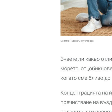
Снимка:
iStock/Getty Images
Знаете ли какво отл
морето, от „обикнов
когато сме близо до 
Концентрацията на й
пречистване на възд
полените и ги превр