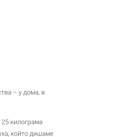
тва – у дома, в
 25 килограма
уха, който дишаме