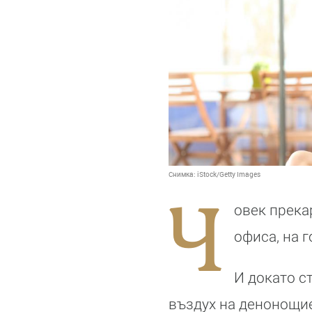
Снимка:
iStock/Getty Images
Ч
овек прека
офиса, на г
И докато с
въздух на денонощие