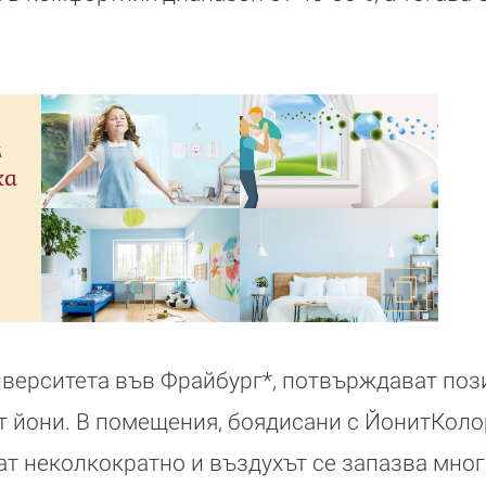
м
ха
иверситета във Фрайбург*, потвърждават поз
 йони. В помещения, боядисани с ЙонитКоло
ат неколкократно и въздухът се запазва мног