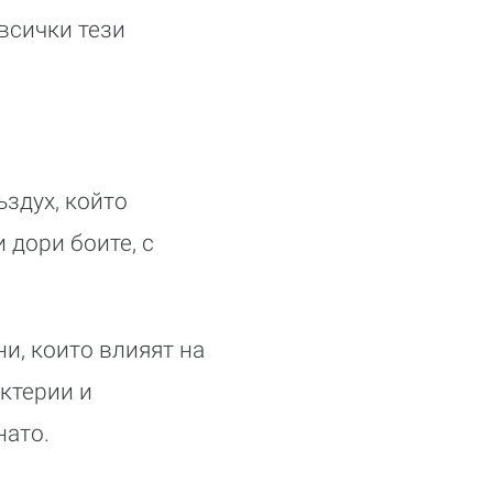
всички тези
здух, който
 дори боите, с
и, които влияят на
актерии и
нато.