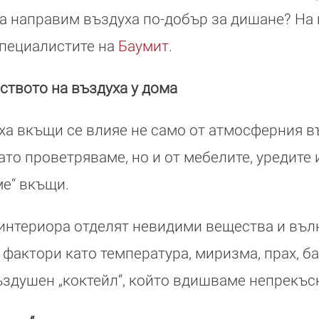
а направим въздуха по-добър за дишане? На 
специалистите на
Баумит
.
ството на въздуха у дома
ха вкъщи се влияе не само от атмосферния въ
ато проветряваме, но и от мебелите, уредите и
е“ вкъщи.
интериора отделят невидими вещества и вълн
 фактори като температура, миризма, прах, б
здушен „коктейл“, който вдишваме непрекъс