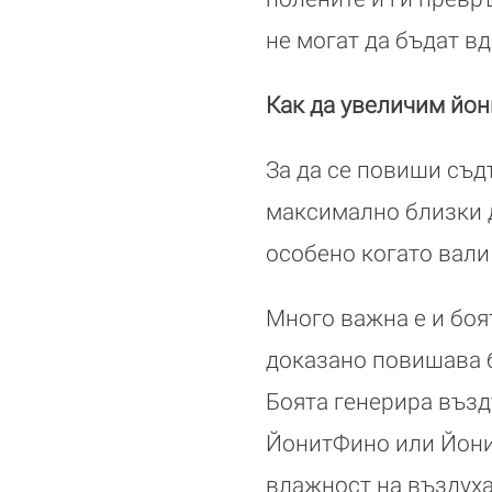
не могат да бъдат в
Как да увеличим йон
За да се повиши съд
максимално близки д
особено когато вали
Много важна е и боят
доказано повишава б
Боята генерира възд
ЙонитФино или Йони
влажност на въздуха