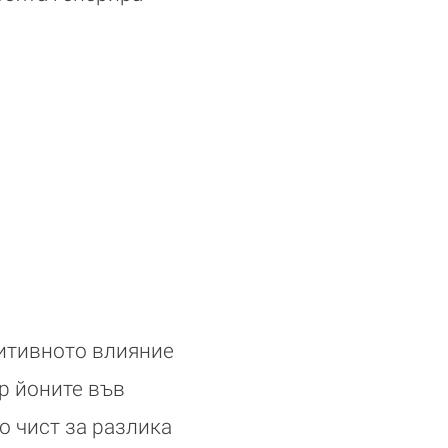
итивното влияние
р йоните във
о чист за разлика