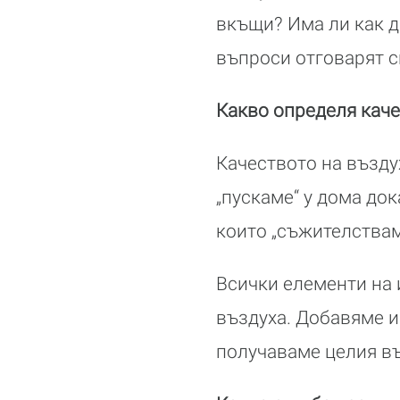
вкъщи? Има ли как д
въпроси отговарят 
Какво определя каче
Качеството на възду
„пускаме“ у дома док
които „съжителствам
Всички елементи на 
въздуха. Добавяме и
получаваме целия въ