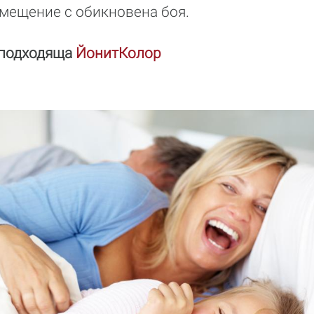
мещение с обикновена боя.
 подходяща
ЙонитКолор