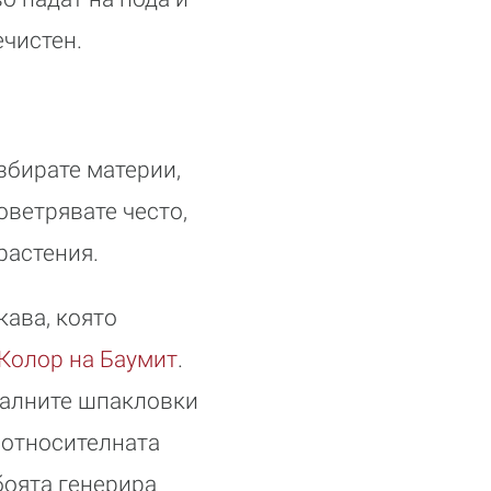
ечистен.
збирате материи,
оветрявате често,
растения.
кава, която
Колор на Баумит
.
иалните шпакловки
 относителната
боята генерира