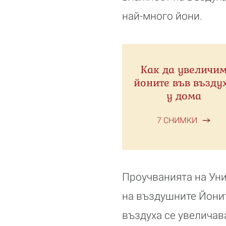
най-много йони.
Как да увеличи
йоните във възду
у дома
7 СНИМКИ
Проучванията на Ун
на въздушните Йонит
въздуха се увеличав