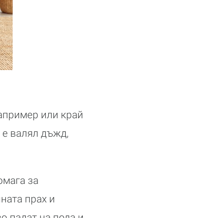
например или край
 е валял дъжд,
омага за
ната прах и
о падат на пода и