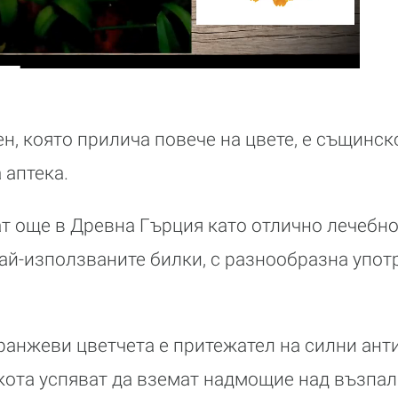
ен, която прилича повече на цвете, е същинс
 аптека.
ат още в Древна Гърция като отлично лечебно 
най-използваните билки, с разнообразна упот
ранжеви цветчета е притежател на силни ан
екота успяват да вземат надмощие над възпал