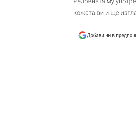
Редовната му употре
кожата ви и ще изгл
Добави ни в предпоч