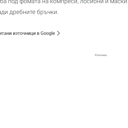
ба под фомата на компреси, лосиони и маски
ади дребните бръчки.
итани източници в Google