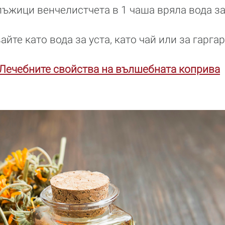
лъжици венчелистчета в 1 чаша вряла вода за
йте като вода за уста, като чай или за гаргар
Лечебните свойства на вълшебната коприва