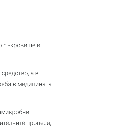
ко съкровище в
средство, а в
реба в медицината
тимикробни
ителните процеси,