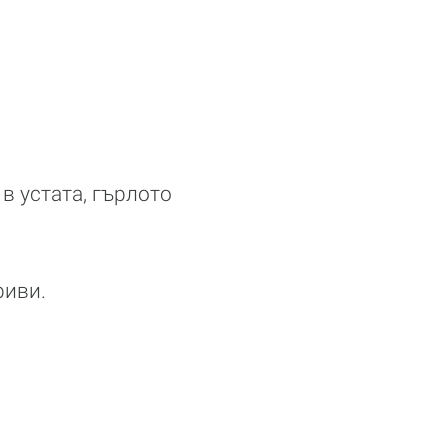
в устата, гърлото
риви.