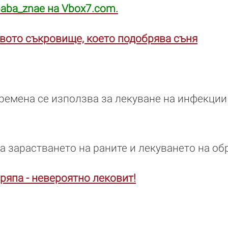
baba_znae на Vbox7.com.
вото съкровище, което подобрява съня
ремена се използва за лекуване на инфекции 
а зарастването на раните и лекуването на об
 ряпа - невероятно лековит!