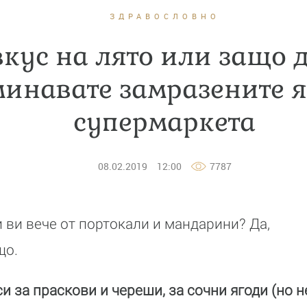
ЗДРАВОСЛОВНО
вкус на лято или защо 
инавате замразените я
супермаркета
08.02.2019
12:00
7787
 ви вече от портокали и мандарини? Да,
що.
и за праскови и череши, за сочни ягоди (но н