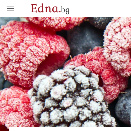
Edna.
bg
Снимка:
Thinkstock