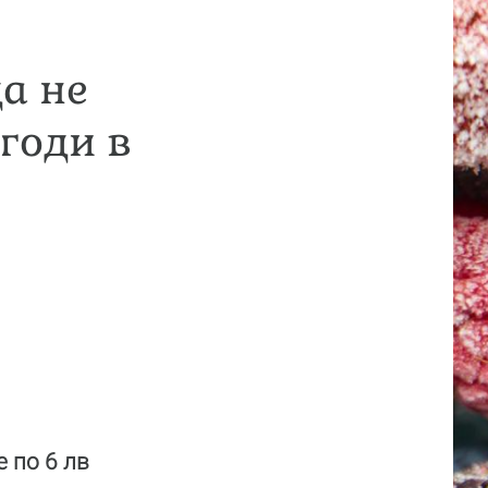
да не
годи в
е по 6 лв