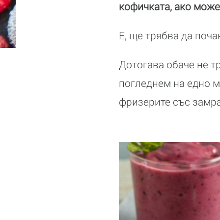
кофичката, ако може
Е, ще трябва да поч
Дотогава обаче не т
погледнем на едно м
фризерите със замра