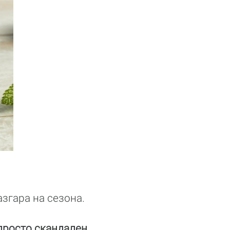
азгара на сезона.
 просто скандален