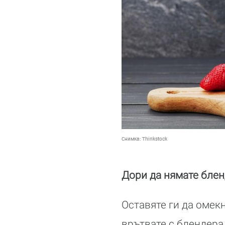
Снимка:
Thinkstock
Дори да нямате блен
Оставяте ги да омек
врътвате с блендера