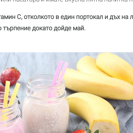
амин С, отколкото в един портокал и дъх на л
 търпение докато дойде май.