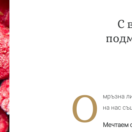
С 
подм
О
мръзна ли
на нас съ
Мечтаем с