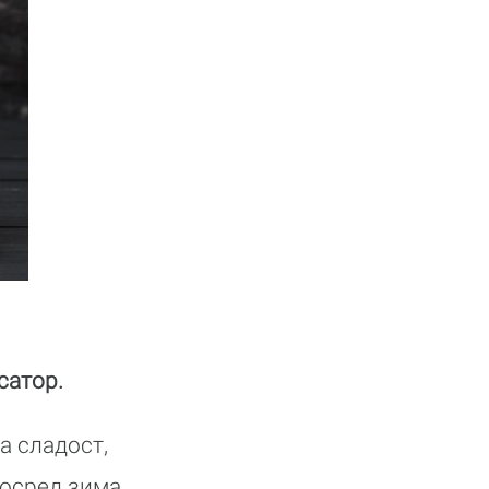
сатор.
а сладост,
посред зима.