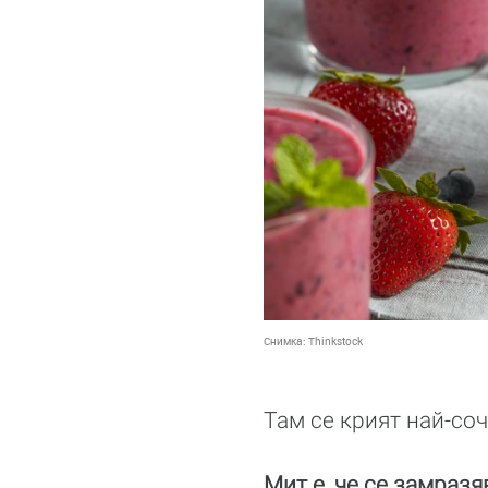
Снимка:
Thinkstock
Там се крият най-соч
Мит е, че се замраз