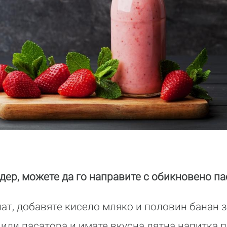
дер, можете да го направите с обикновено па
нат, добавяте кисело мляко и половин банан з
 или пасатора и имате вкусна лятна напитка 