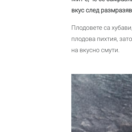
вкус след размразяв
Плодовете са хубави
плодова пихтия, зато
на вкусно смути.