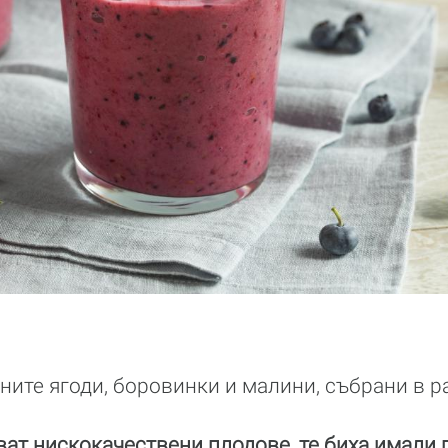
ните ягоди, боровинки и малини, събрани в р
яват нискокачествени плодове, те биха имали