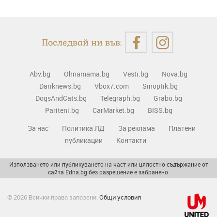
Последвай ни във:
Abv.bg
Ohnamama.bg
Vesti.bg
Nova.bg
Dariknews.bg
Vbox7.com
Sinoptik.bg
DogsAndCats.bg
Telegraph.bg
Grabo.bg
Pariteni.bg
CarMarket.bg
BISS.bg
За нас
Политика ЛД
За реклама
Платени
публикации
Контакти
Използването или публикуването на част или цялостно съдържание от
сайта Edna.bg без разрешение е забранено.
© 2026 Всички права запазени.
Общи условия