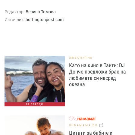
Редактор:
Велина Томова
Източник:
huffingtonpost.com
ЛЮБОПИТНО
Като на кино в Таити: DJ
Дончо предложи брак на
любимата си насред
океана
БГ ЗВЕЗДИ
OHNAMAMA.BG
Цитати за бабите и