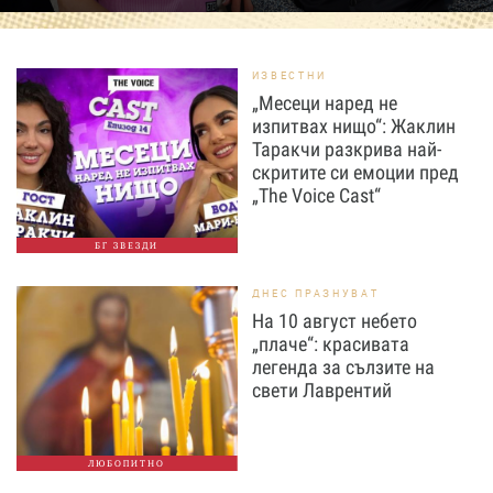
ИЗВЕСТНИ
„Месеци наред не
изпитвах нищо“: Жаклин
Таракчи разкрива най-
скритите си емоции пред
„The Voice Cast“
БГ ЗВЕЗДИ
ДНЕС ПРАЗНУВАТ
На 10 август небето
„плаче“: красивата
легенда за сълзите на
свети Лаврентий
ЛЮБОПИТНО