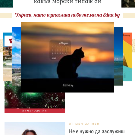
какъв морски типаж си
Украси, като изтеглиш нова тема на Edna.bg
Оферти
НУМЕРОЛОГИЯ
Нумерологична прогноза
за 9 август, неделя
НУМЕРОЛОГИЯ
ОТ МЕН ЗА МЕН
Не е нужно да заслужиш