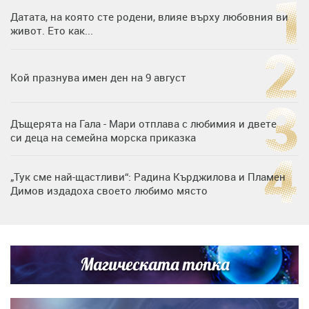
Датата, на която сте родени, влияе върху любовния ви
живот. Ето как...
Кой празнува имен ден на 9 август
Дъщерята на Гала - Мари отплава с любимия и двете
си деца на семейна морска приказка
„Тук сме най-щастливи“: Радина Кърджилова и Пламен
Димов издадоха своето любимо място
Любомира Башева разтопи мрежата с най-нежните
кадри с Башар Рахал и малкия им син
Магическата топка
Дъщерята на Тодор Батков вдигна сватба, Стоичков и
Братя Аргирови я изненадаха с песен