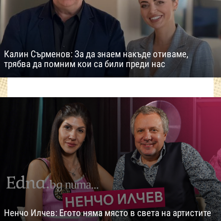
Калин Сърменов: За да знаем накъде отиваме,
трябва да помним кои са били преди нас
Ненчо Илчев: Егото няма място в света на артистите