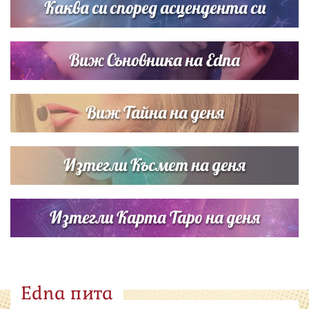
Каква си според асцендента си
Виж Съновника на Edna
Виж Тайна на деня
Изтегли Късмет на деня
Изтегли Карта Таро на деня
Edna пита