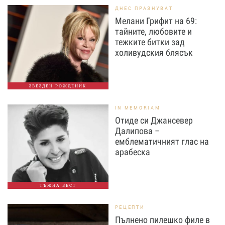
ДНЕС ПРАЗНУВАТ
Мелани Грифит на 69:
тайните, любовите и
тежките битки зад
холивудския блясък
ЗВЕЗДЕН РОЖДЕНИК
IN MEMORIAM
Отиде си Джансевер
Далипова –
емблематичният глас на
арабеска
ТЪЖНА ВЕСТ
РЕЦЕПТИ
Пълнено пилешко филе в