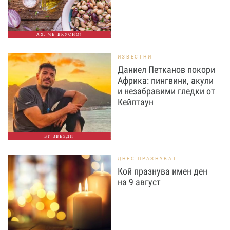
АХ, ЧЕ ВКУСНО!
ИЗВЕСТНИ
Даниел Петканов покори
Африка: пингвини, акули
и незабравими гледки от
Кейптаун
БГ ЗВЕЗДИ
ДНЕС ПРАЗНУВАТ
Кой празнува имен ден
на 9 август