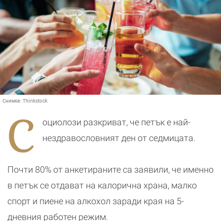
Снимка:
Thinkstock
С
оциолози разкриват, че петък е най-
нездравословният ден от седмицата.
Почти 80% от анкетираните са заявили, че именно
в петък се отдават на калорична храна, малко
спорт и пиене на алкохол заради края на 5-
дневния работен режим.