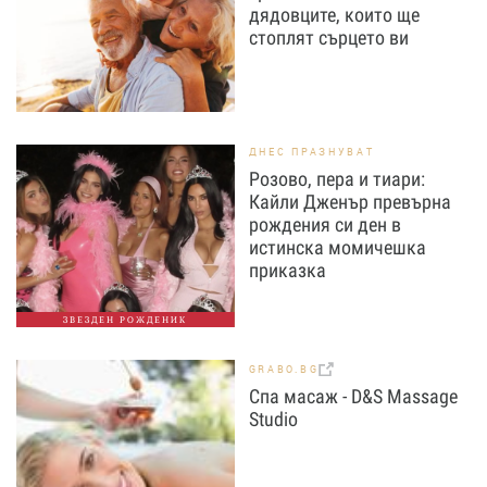
дядовците, които ще
стоплят сърцето ви
ДНЕС ПРАЗНУВАТ
Розово, пера и тиари:
Кайли Дженър превърна
рождения си ден в
истинска момичешка
приказка
ЗВЕЗДЕН РОЖДЕНИК
GRABO.BG
Спа масаж - D&S Massage
Studio