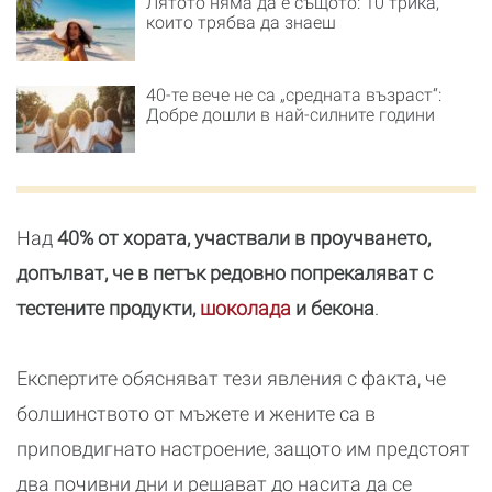
Лятото няма да е същото: 10 трика,
които трябва да знаеш
40-те вече не са „средната възраст“:
Добре дошли в най-силните години
Над
40% от хората, участвали в проучването,
допълват, че в петък редовно попрекаляват с
тестените продукти,
шоколада
и бекона
.
Експертите обясняват тези явления с факта, че
болшинството от мъжете и жените са в
приповдигнато настроение, защото им предстоят
два почивни дни и решават до насита да се