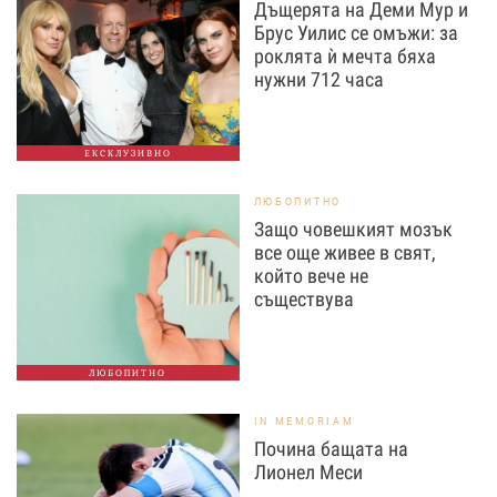
Дъщерята на Деми Мур и
Брус Уилис се омъжи: за
роклята ѝ мечта бяха
нужни 712 часа
ЕКСКЛУЗИВНО
ЛЮБОПИТНО
Защо човешкият мозък
все още живее в свят,
който вече не
съществува
ЛЮБОПИТНО
IN MEMORIAM
Почина бащата на
Лионел Меси