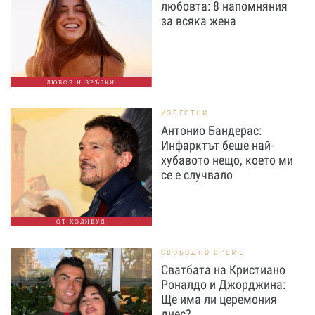
любовта: 8 напомняния
за всяка жена
ЛЮБОВ И ВРЪЗКИ
ИЗВЕСТНИ
Антонио Бандерас:
Инфарктът беше най-
хубавото нещо, което ми
се е случвало
ОТ ХОЛИВУД
СВОБОДНО ВРЕМЕ
Сватбата на Кристиано
Роналдо и Джорджина:
Ще има ли церемония
днес?