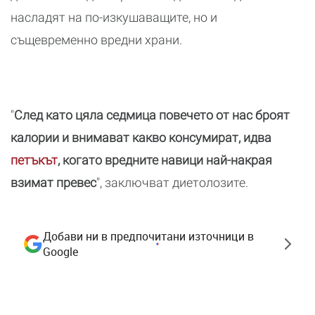
насладят на по-изкушаващите, но и
същевременно вредни храни.
"
След като цяла седмица повечето от нас броят
калории и внимават какво консумират, идва
петъкът
, когато вредните навици най-накрая
взимат превес
", заключват диетолозите.
Добави ни в предпочитани източници в
Google