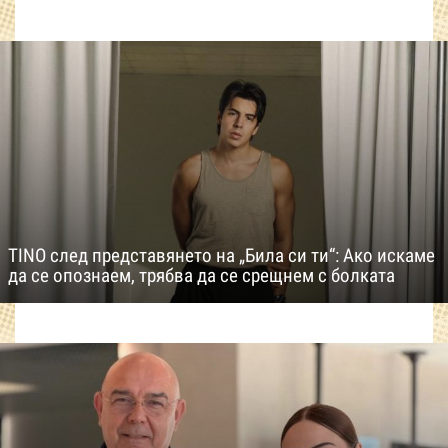
TINO след представянето на „Била си ти“: Ако искаме
да се опознаем, трябва да се срещнем с болката