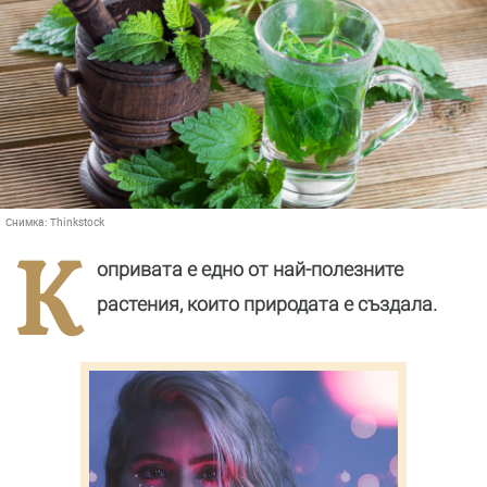
Снимка:
Thinkstock
К
опривата е едно от най-полезните
растения, които природата е създала.