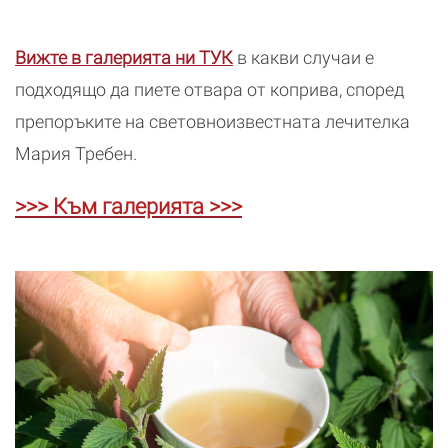
Вижте в галерията ни ТУК
в какви случаи е
подходящо да пиете отвара от коприва, според
препоръките на световноизвестната лечителка
Мария Требен.
>>> Към галерията >>>