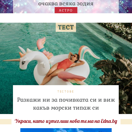
очаква всяка зодия
АСТРО
ТЕСТОВЕ
Разкажи ни за почивката си и виж
какъв морски типаж си
Украси, като изтеглиш нова тема на Edna.bg