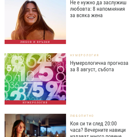
Не е нужно да заслужиш
любовта: 8 напомняния
за всяка жена
ЛЮБОВ И ВРЪЗКИ
НУМЕРОЛОГИЯ
Нумерологична прогноза
за 8 август, събота
НУМЕРОЛОГИЯ
ЛЮБОПИТНО
Коя си ти след 20:00
часа? Вечерните навици
издават много повече,