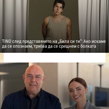
TINO след представянето на „Била си ти“: Ако искаме
да се опознаем, трябва да се срещнем с болката