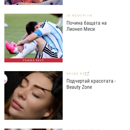
IN MEMORIAM
Почина бащата на
Лионел Меси
ТЪЖНА ВЕСТ
GRABO.BG
Подчертай красотата -
Beauty Zone