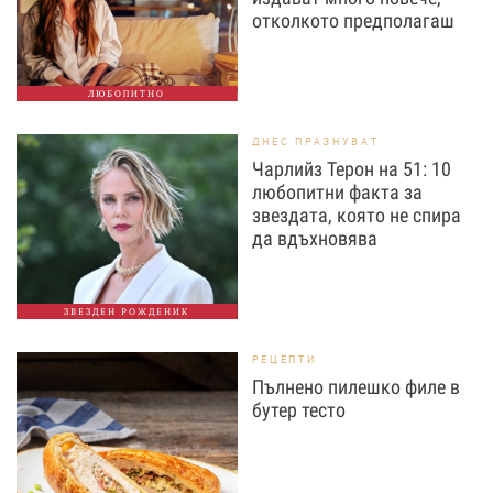
отколкото предполагаш
ЛЮБОПИТНО
ДНЕС ПРАЗНУВАТ
Чарлийз Терон на 51: 10
любопитни факта за
звездата, която не спира
да вдъхновява
ЗВЕЗДЕН РОЖДЕНИК
РЕЦЕПТИ
Пълнено пилешко филе в
бутер тесто