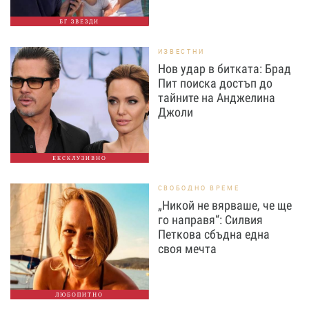
БГ ЗВЕЗДИ
ИЗВЕСТНИ
Нов удар в битката: Брад
Пит поиска достъп до
тайните на Анджелина
Джоли
ЕКСКЛУЗИВНО
СВОБОДНО ВРЕМЕ
„Никой не вярваше, че ще
го направя“: Силвия
Петкова сбъдна една
своя мечта
ЛЮБОПИТНО