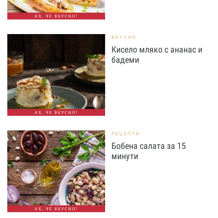
АХ, ЧЕ ВКУСНО!
ВКУСНО
Кисело мляко с ананас и
бадеми
АХ, ЧЕ ВКУСНО!
РЕЦЕПТИ
Бобена салата за 15
минути
АХ, ЧЕ ВКУСНО!