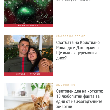
НУМЕРОЛОГИЯ
СВОБОДНО ВРЕМЕ
Сватбата на Кристиано
Роналдо и Джорджина:
Ще има ли церемония
днес?
ЛЮБОВ И ВРЪЗКИ
ЛЮБОПИТНО
Световен ден на котките:
10 любопитни факта за
едни от най-загадъчните
животни