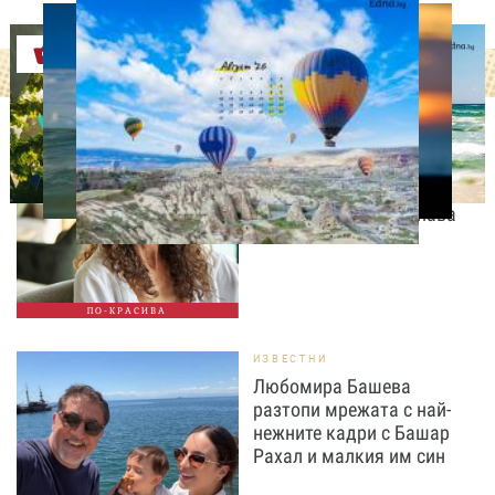
Оферти
СВОБОДНО ВРЕМЕ
9 неща, които състаряват
жената след 35 години –
без дори да ги осъзнава
ПО-КРАСИВА
ИЗВЕСТНИ
Любомира Башева
разтопи мрежата с най-
нежните кадри с Башар
Рахал и малкия им син