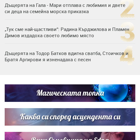
Дъщерята на Гала - Мари отплава с любимия и двете
си деца на семейна морска приказка
„Тук сме най-щастливи“: Радина Кърджилова и Пламен
Димов издадоха своето любимо място
Дъщерята на Тодор Батков вдигна сватба, Стоичков и
Братя Аргирови я изненадаха с песен
Дневен хороскоп за 6 август, четвъртък
Магическата топка
Списъкът е ясен: Джей Ло и Риана във ВИП гостите на
сватбата на Роналдо
Каква си според асцендента си