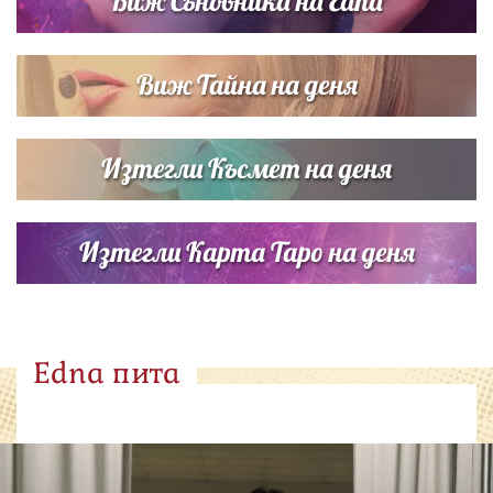
Виж Съновника на Edna
Виж Тайна на деня
Изтегли Късмет на деня
Изтегли Карта Таро на деня
Edna пита