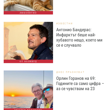
ЛЮБОПИТНО
ИЗВЕСТНИ
Антонио Бандерас:
Инфарктът беше най-
хубавото нещо, което ми
се е случвало
ОТ ХОЛИВУД
ДНЕС ПРАЗНУВАТ
Орлин Горанов на 69:
Годините са само цифра –
аз се чувствам на 23
ЗВЕЗДЕН РОЖДЕНИК