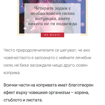
Четирите зодии с
необикновено силна
интуиция, която
никога не ги подвежда
НА ФОКУС
Често природолечителите се шегуват, че ако
човечеството е запознато с нейните лечебни
сили, не биха засаждали нищо друго, освен
коприва.
Всички части на копривата имат благотворен
ефект върху човешкия организъм – корена,
стъблото и листата.