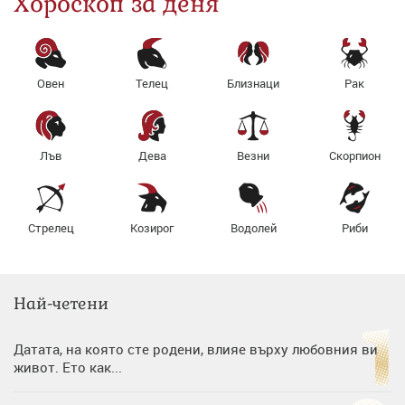
Хороскоп за деня
Овен
Телец
Близнаци
Рак
Лъв
Дева
Везни
Скорпион
Стрелец
Козирог
Водолей
Риби
Най-четени
Датата, на която сте родени, влияе върху любовния ви
живот. Ето как...