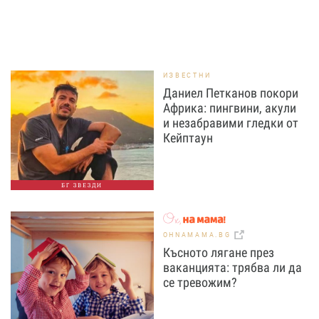
ИЗВЕСТНИ
Даниел Петканов покори
Африка: пингвини, акули
и незабравими гледки от
Кейптаун
БГ ЗВЕЗДИ
OHNAMAMA.BG
Късното лягане през
ваканцията: трябва ли да
се тревожим?