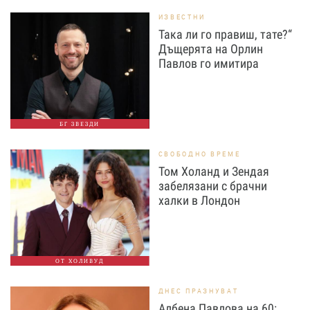
ИЗВЕСТНИ
Така ли го правиш, тате?“
Дъщерята на Орлин
Павлов го имитира
БГ ЗВЕЗДИ
СВОБОДНО ВРЕМЕ
Том Холанд и Зендая
забелязани с брачни
халки в Лондон
ОТ ХОЛИВУД
ДНЕС ПРАЗНУВАТ
Албена Павлова на 60: