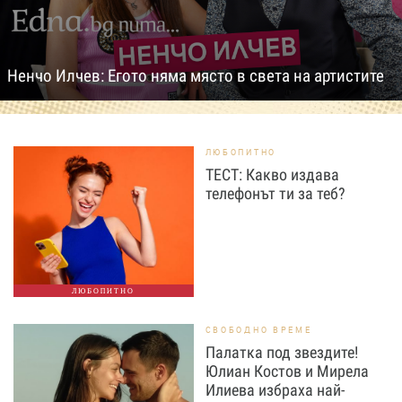
Ненчо Илчев: Егото няма място в света на артистите
ЛЮБОПИТНО
ТЕСТ: Какво издава
телефонът ти за теб?
ЛЮБОПИТНО
СВОБОДНО ВРЕМЕ
Палатка под звездите!
Юлиан Костов и Мирела
Илиева избраха най-