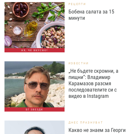
РЕЦЕПТИ
Бобена салата за 15
минути
АХ, ЧЕ ВКУСНО!
ИЗВЕСТНИ
„Не бъдете скромни, а
пищни“: Владимир
Карамазов разсмя
последователите си с
видео в Instagram
БГ ЗВЕЗДИ
ДНЕС ПРАЗНУВАТ
Какво не знаем за Георги