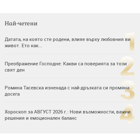
Най-четени
Датата, на която сте родени, влияе върху любовния ви
живот. Ето как...
Преображение Господне: Какви са поверията за този
свят ден
Ромина Тасевска изненада с най-дръзката си промяна
досега
Хороскоп за АВГУСТ 2026 г.: Нови възможности, важни
решения и емоционален баланс
Дъщерята на Гала - Мари отплава с любимия и двете