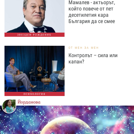
Мамалев - актьорът,
който повече от пет
десетилетия кара
България да се смее
ЗВЕЗДЕН РОЖДЕНИК
ОТ МЕН ЗА МЕН
Контролът – сила или
капан?
ПСИХОЛОГИЯ
Йорданова