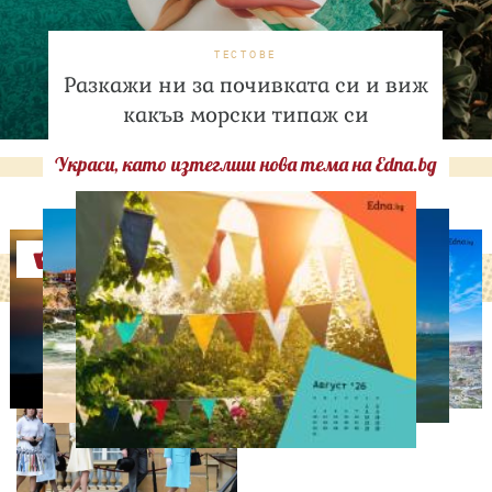
ТЕСТОВЕ
Разкажи ни за почивката си и виж
какъв морски типаж си
Украси, като изтеглиш нова тема на Edna.bg
Оферти
СВОБОДНО ВРЕМЕ
Ново бебе в кралското
семейство