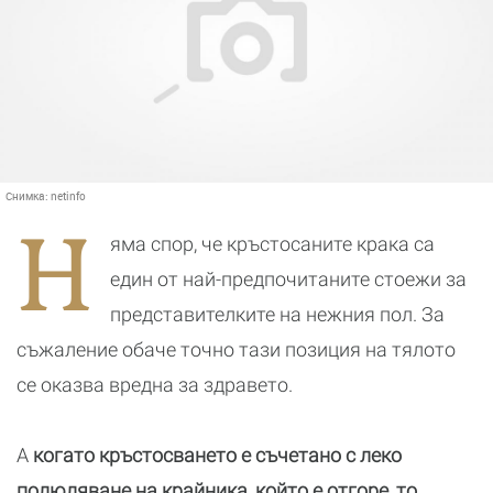
Снимка:
netinfo
Н
яма спор, че кръстосаните крака са
един от най-предпочитаните стоежи за
представителките на нежния пол. За
съжаление обаче точно тази позиция на тялото
се оказва вредна за здравето.
А
когато кръстосването е съчетано с леко
полюляване на крайника, който е отгоре, то