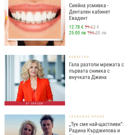
Сияйна усмивка -
Дентален кабинет
Евадент
12.78 €
51.13 €
25.00 лв
100.00 лв
ИЗВЕСТНИ
Гала разтопи мрежата с
първата снимка с
внучката Джина
БГ ЗВЕЗДИ
СВОБОДНО ВРЕМЕ
„Тук сме най-щастливи“:
Радина Кърджилова и