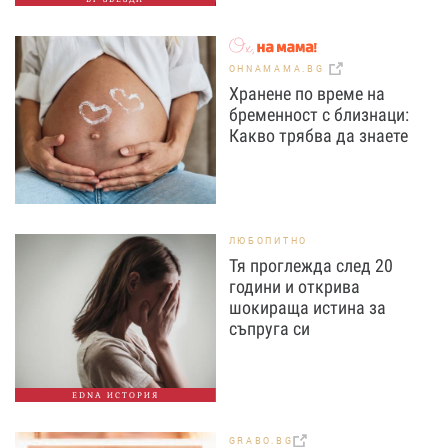
OHNAMAMA.BG
Хранене по време на
бременност с близнаци:
Какво трябва да знаете
ЛЮБОПИТНО
Тя проглежда след 20
години и открива
шокираща истина за
съпруга си
EDNA ИСТОРИЯ
GRABO.BG