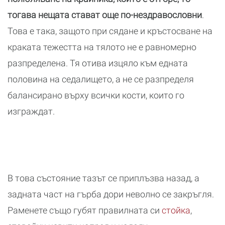
тогава нещата стават още по-нездравословни
.
Това е така, защото при сядане и кръстосване на
краката тежестта на тялото не е равномерно
разпределена. Тя отива изцяло към едната
половина на седалището, а не се разпределя
балансирано върху всички кости, които го
изграждат.
В това състояние тазът се приплъзва назад, а
задната част на гърба дори неволно се закръгля.
Раменете също губят правилната си
стойка
,