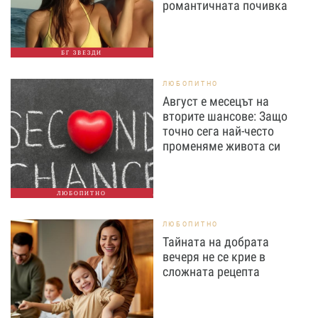
романтичната почивка
БГ ЗВЕЗДИ
ЛЮБОПИТНО
Август е месецът на
вторите шансове: Защо
точно сега най-често
променяме живота си
ЛЮБОПИТНО
ЛЮБОПИТНО
Тайната на добрата
вечеря не се крие в
сложната рецепта