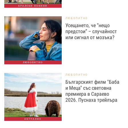
КРАЛСКИ НОВИНИ
ЛЮБОПИТНО
Усещането, че “нещо
предстои” – случайност
или сигнал от мозъка?
ЛЮБОПИТНО
ЛЮБОПИТНО
Българският филм "Баба
и Меца" със световна
премиера в Сараево
2026. Пуснаха трейлъра
АКТУАЛНО