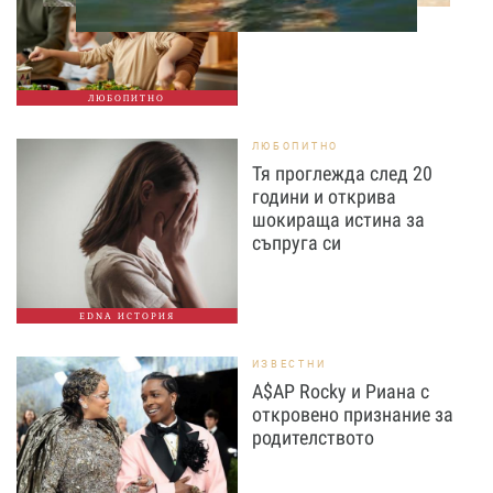
сложната рецепта
ЛЮБОПИТНО
ЛЮБОПИТНО
Тя проглежда след 20
години и открива
шокираща истина за
съпруга си
EDNA ИСТОРИЯ
ИЗВЕСТНИ
A$AP Rocky и Риана с
откровено признание за
родителството