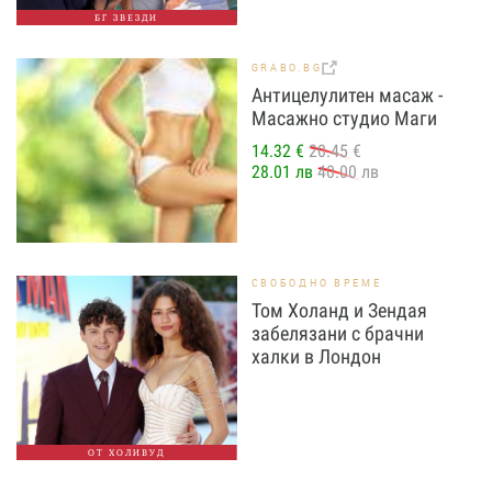
БГ ЗВЕЗДИ
GRABO.BG
Антицелулитен масаж -
Масажно студио Маги
14.32 €
20.45 €
28.01 лв
40.00 лв
СВОБОДНО ВРЕМЕ
Том Холанд и Зендая
забелязани с брачни
халки в Лондон
ОТ ХОЛИВУД