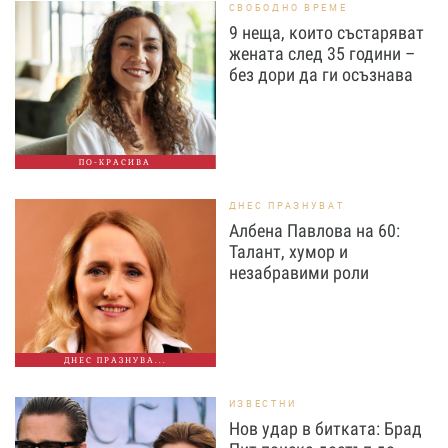
СВОБОДНО ВРЕМЕ
9 неща, които състаряват
жената след 35 години –
без дори да ги осъзнава
ПО-КРАСИВА
ДНЕС ПРАЗНУВАТ
Албена Павлова на 60:
Талант, хумор и
незабравими роли
ДНЕС ПРАЗНУВА...
ИЗВЕСТНИ
Нов удар в битката: Брад