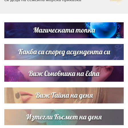
„Тук сме най-щастливи“: Радина Кърджилова и Пламен
Димов издадоха своето любимо място
Магическата топка
Дъщерята на Тодор Батков вдигна сватба, Стоичков и
Братя Аргирови я изненадаха с песен
Каква си според асцендента си
Виж Съновника на Edna
Виж Тайна на деня
Изтегли Късмет на деня