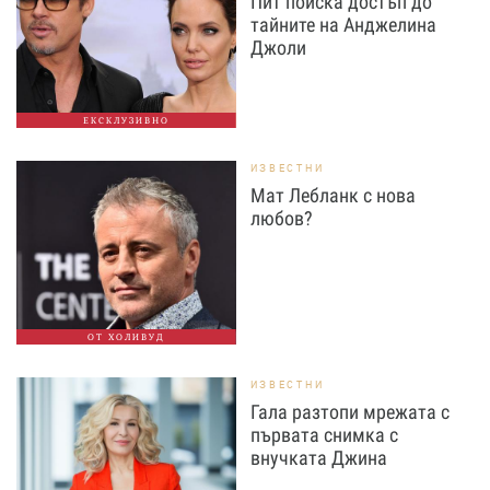
Пит поиска достъп до
тайните на Анджелина
Джоли
ЕКСКЛУЗИВНО
ИЗВЕСТНИ
Мат Лебланк с нова
любов?
ОТ ХОЛИВУД
ИЗВЕСТНИ
Гала разтопи мрежата с
първата снимка с
внучката Джина