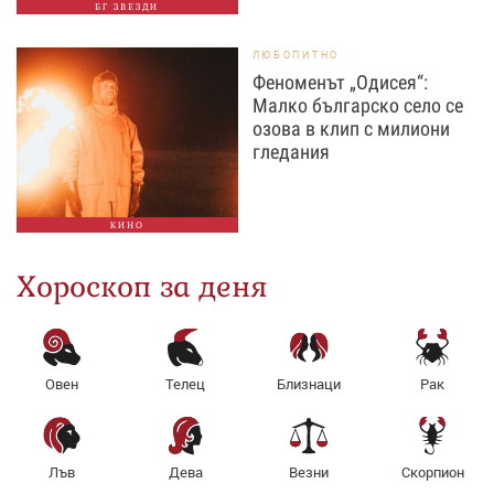
БГ ЗВЕЗДИ
ЛЮБОПИТНО
Феноменът „Одисея“:
Малко българско село се
озова в клип с милиони
гледания
КИНО
Хороскоп за деня
Овен
Телец
Близнаци
Рак
Лъв
Дева
Везни
Скорпион