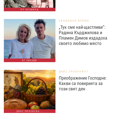
ОТ ХОЛИВУД
СВОБОДНО ВРЕМЕ
„Тук сме най-щастливи“:
Радина Кърджилова и
Пламен Димов издадоха
своето любимо място
БГ ЗВЕЗДИ
ДНЕС ПРАЗНУВАТ
Преображение Господне:
Какви са поверията за
този свят ден
ДНЕС ПРАЗНУВА...