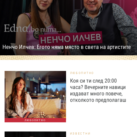
Ненчо Илчев: Егото няма място в света на артистите
ЛЮБОПИТНО
Коя си ти след 20:00
часа? Вечерните навици
издават много повече,
отколкото предполагаш
ЛЮБОПИТНО
ИЗВЕСТНИ