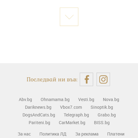
Последвай ни във:
Abv.bg
Ohnamama.bg
Vesti.bg
Nova.bg
Dariknews.bg
Vbox7.com
Sinoptik.bg
DogsAndCats.bg
Telegraph.bg
Grabo.bg
Pariteni.bg
CarMarket.bg
BISS.bg
За нас
Политика ЛД
За реклама
Платени