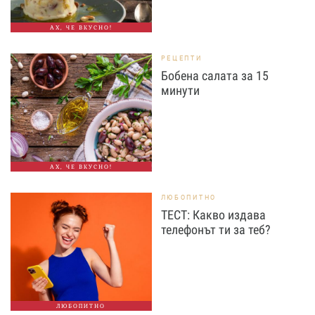
АХ, ЧЕ ВКУСНО!
РЕЦЕПТИ
Бобена салата за 15
минути
АХ, ЧЕ ВКУСНО!
ЛЮБОПИТНО
ТЕСТ: Какво издава
телефонът ти за теб?
ЛЮБОПИТНО