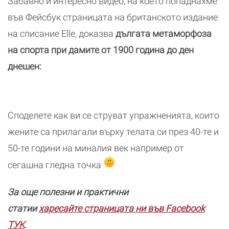
Забавно и интересно видео, на което попаднахме
във Фейсбук страницата на британското издание
на списание Elle, доказва
дългата метаморфоза
на спорта при дамите от 1900 година до ден
днешен:
Споделете как ви се струват упражненията, които
жените са прилагали върху телата си през 40-те и
50-те години на миналия век например от
сегашна гледна точка
За още полезни и практични
статии
харесайте страницата ни във Facebook
ТУК
.