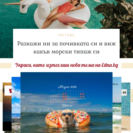
ТЕСТОВЕ
Разкажи ни за почивката си и виж
какъв морски типаж си
Украси, като изтеглиш нова тема на Edna.bg
Оферти
ЛЮБОПИТНО
Тайната на добрата
вечеря не се крие в