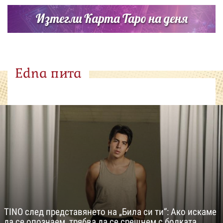
Изтегли Карта Таро на деня
Edna пита
TINO след представянето на „Била си ти“: Ако искаме
да се опознаем, трябва да се срещнем с болката