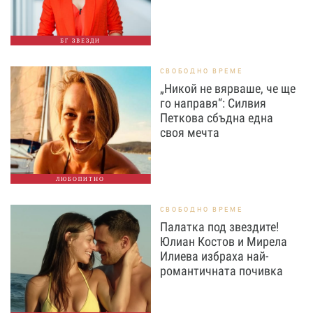
БГ ЗВЕЗДИ
СВОБОДНО ВРЕМЕ
„Никой не вярваше, че ще
го направя“: Силвия
Петкова сбъдна една
своя мечта
ЛЮБОПИТНО
СВОБОДНО ВРЕМЕ
Палатка под звездите!
Юлиан Костов и Мирела
Илиева избраха най-
романтичната почивка