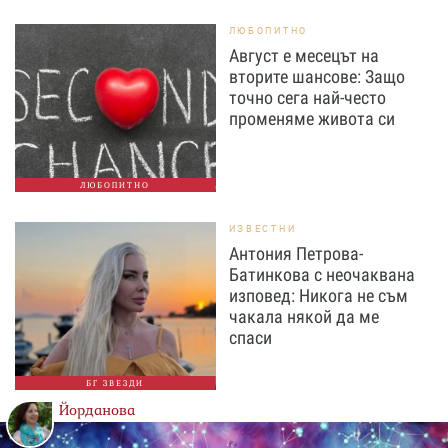
ЛЮБОПИТНО
Август е месецът на
вторите шансове: Защо
точно сега най-често
променяме живота си
ЛЮБОПИТНО
ИЗВЕСТНИ
Антония Петрова-
Батинкова с неочаквана
изповед: Никога не съм
чакала някой да ме
спаси
БГ ЗВЕЗДИ
Йорданова