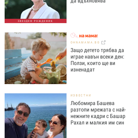
да вдъхновява
ЗВЕЗДЕН РОЖДЕНИК
OHNAMAMA.BG
Защо детето трябва да
играе навън всеки ден:
Ползи, които ще ви
изненадат
ИЗВЕСТНИ
Любомира Башева
разтопи мрежата с най-
нежните кадри с Башар
Рахал и малкия им син