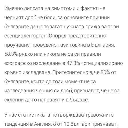
Именно липсата на симптоми и фактът, че
черният дроб не боли, са основните причини
българите да не полагат нужната грижа за този
есенциален орган. Според представително
проучване, проведено тази година в България,
58.3% рядко или никога не са си правили
ехографско изследване, а 47.3% - специализирано
кръвно изследване. Притеснително е, че 80% от
българите, които до този момент не са
изследвания черния си дроб, признават, че не са
склонни да го направят и в бъдеще.
У нас статистиката потвърждава тревожните
тенденция в Англия. 8 от 10 българи признават,