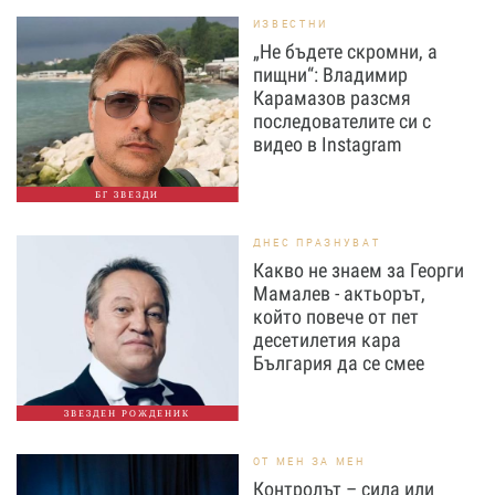
ИЗВЕСТНИ
„Не бъдете скромни, а
пищни“: Владимир
Карамазов разсмя
последователите си с
видео в Instagram
БГ ЗВЕЗДИ
ДНЕС ПРАЗНУВАТ
Какво не знаем за Георги
Мамалев - актьорът,
който повече от пет
десетилетия кара
България да се смее
ЗВЕЗДЕН РОЖДЕНИК
ОТ МЕН ЗА МЕН
Контролът – сила или