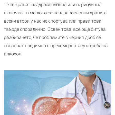
че се хранят нездравословно или периодично
включват в менюто си нездравословни храни, а
всеки втори у нас не спортува или прави това
твърде спорадично. Освен това, все още битува
разбирането, че проблемите с черния дроб се
свързват предимно с прекомерната употреба на
алкохол.