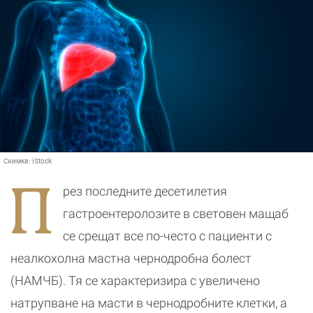
Снимка:
iStock
П
рез последните десетилетия
гастроентеролозите в световен мащаб
се срещат все по-често с пациенти с
неалкохолна мастна чернодробна болест
(НАМЧБ). Тя се характеризира с увеличено
натрупване на масти в чернодробните клетки, а