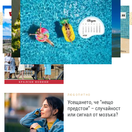
Оферти
СВОБОДНО ВРЕМЕ
Ново бебе в кралското
семейство
КРАЛСКИ НОВИНИ
ЛЮБОПИТНО
Усещането, че “нещо
предстои” – случайност
или сигнал от мозъка?