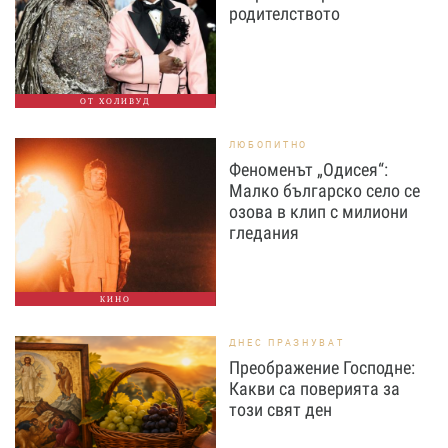
родителството
ОТ ХОЛИВУД
ЛЮБОПИТНО
Феноменът „Одисея“:
Малко българско село се
озова в клип с милиони
гледания
КИНО
ДНЕС ПРАЗНУВАТ
Преображение Господне:
Какви са поверията за
този свят ден