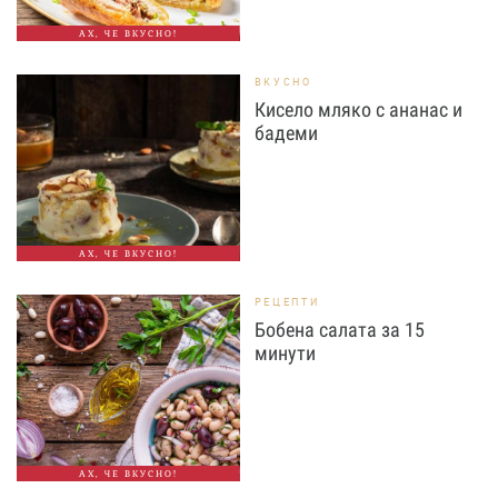
АХ, ЧЕ ВКУСНО!
ВКУСНО
Кисело мляко с ананас и
бадеми
АХ, ЧЕ ВКУСНО!
РЕЦЕПТИ
Бобена салата за 15
минути
АХ, ЧЕ ВКУСНО!