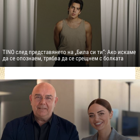
TINO след представянето на „Била си ти“: Ако искаме
да се опознаем, трябва да се срещнем с болката