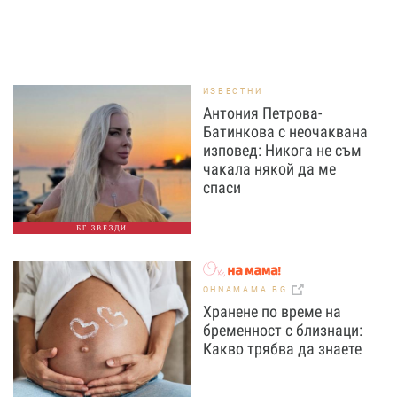
ИЗВЕСТНИ
Антония Петрова-
Батинкова с неочаквана
изповед: Никога не съм
чакала някой да ме
спаси
БГ ЗВЕЗДИ
OHNAMAMA.BG
Хранене по време на
бременност с близнаци:
Какво трябва да знаете