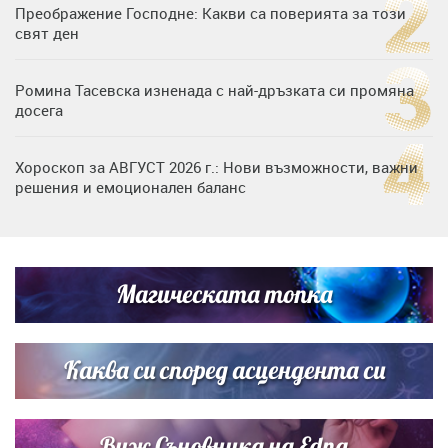
Преображение Господне: Какви са поверията за този
свят ден
Ромина Тасевска изненада с най-дръзката си промяна
досега
Хороскоп за АВГУСТ 2026 г.: Нови възможности, важни
решения и емоционален баланс
Дъщерята на Гала - Мари отплава с любимия и двете
си деца на семейна морска приказка
Магическата топка
Звездна ваканция в Майорка: Дженифър Анистън,
Кортни Кокс и Джим Къртис заедно на яхта
Каква си според асцендента си
Виж Съновника на Edna