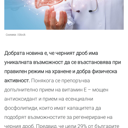
Снимка:
iStock
Добрата новина е, че черният дроб има
уникалната възможност да се възстановява при
правилен режим на хранене и добра физическа
активност.
Понякога се препоръчва
допълнително прием на витамин Е – мощен
антиоксидант и прием на есенциални
фосфолипиди, които имат капацитета да
подобрят възможностите за регенериране на
черния дроб. Предвид, че цели 29% от българите