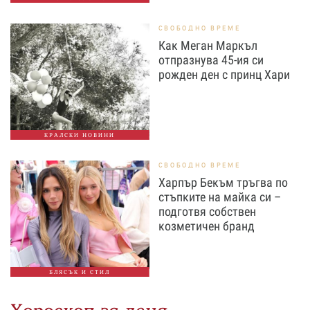
СВОБОДНО ВРЕМЕ
Как Меган Маркъл
отпразнува 45-ия си
рожден ден с принц Хари
КРАЛСКИ НОВИНИ
СВОБОДНО ВРЕМЕ
Харпър Бекъм тръгва по
стъпките на майка си –
подготвя собствен
козметичен бранд
БЛЯСЪК И СТИЛ