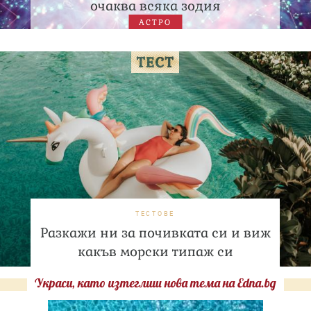
очаква всяка зодия
АСТРО
ТЕСТОВЕ
Разкажи ни за почивката си и виж
какъв морски типаж си
Украси, като изтеглиш нова тема на Edna.bg