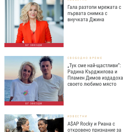
Гала разтопи мрежата с
първата снимка с
внучката Джина
БГ ЗВЕЗДИ
СВОБОДНО ВРЕМЕ
„Тук сме най-щастливи“:
Радина Кърджилова и
Пламен Димов издадоха
своето любимо място
БГ ЗВЕЗДИ
ИЗВЕСТНИ
A$AP Rocky и Риана с
откровено признание за