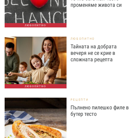
променяме живота си
ЛЮБОПИТНО
ЛЮБОПИТНО
Тайната на добрата
вечеря не се крие в
сложната рецепта
ЛЮБОПИТНО
РЕЦЕПТИ
Пълнено пилешко филе в
бутер тесто