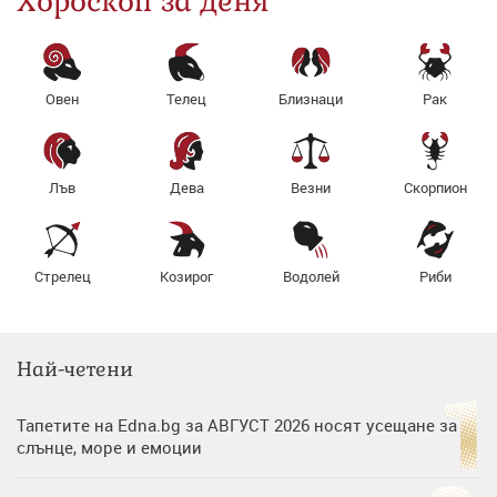
Хороскоп за деня
Овен
Телец
Близнаци
Рак
Лъв
Дева
Везни
Скорпион
Стрелец
Козирог
Водолей
Риби
Най-четени
Тапетите на Edna.bg за АВГУСТ 2026 носят усещане за
слънце, море и емоции