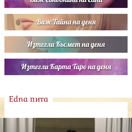
Виж Тайна на деня
Изтегли Късмет на деня
Изтегли Карта Таро на деня
Edna пита