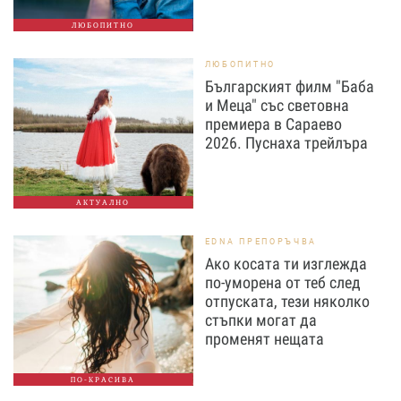
ЛЮБОПИТНО
ЛЮБОПИТНО
Българският филм "Баба
и Меца" със световна
премиера в Сараево
2026. Пуснаха трейлъра
АКТУАЛНО
EDNA ПРЕПОРЪЧВА
Ако косата ти изглежда
по-уморена от теб след
отпуската, тези няколко
стъпки могат да
променят нещата
ПО-КРАСИВА