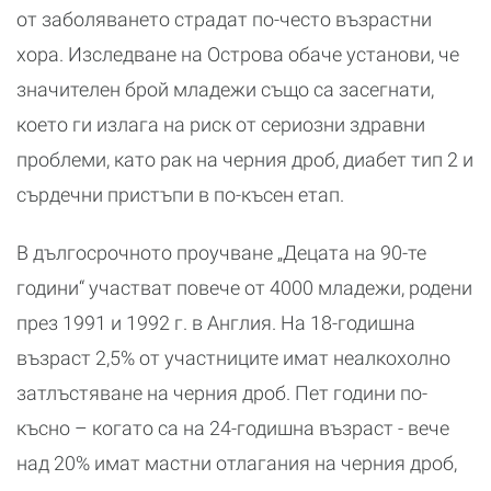
от заболяването страдат по-често възрастни
хора. Изследване на Острова обаче установи, че
значителен брой младежи също са засегнати,
което ги излага на риск от сериозни здравни
проблеми, като рак на черния дроб, диабет тип 2 и
сърдечни пристъпи в по-късен етап.
В дългосрочното проучване „Децата на 90-те
години“ участват повече от 4000 младежи, родени
през 1991 и 1992 г. в Англия. На 18-годишна
възраст 2,5% от участниците имат неалкохолно
затлъстяване на черния дроб. Пет години по-
късно – когато са на 24-годишна възраст - вече
над 20% имат мастни отлагания на черния дроб,