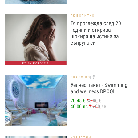
ЛЮБОПИТНО
Тя проглежда след 20
години и открива
шокираща истина за
съпруга си
EDNA ИСТОРИЯ
GRABO.BG
Уелнес пакет - Swimming
and wellness DPOOL
20.45 €
38.86 €
40.00 лв
76.00 лв
ИЗВЕСТНИ