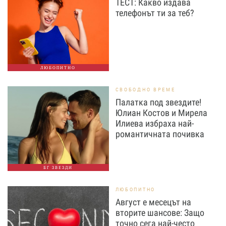
ТЕСТ: Какво издава
телефонът ти за теб?
ЛЮБОПИТНО
СВОБОДНО ВРЕМЕ
Палатка под звездите!
Юлиан Костов и Мирела
Илиева избраха най-
романтичната почивка
БГ ЗВЕЗДИ
ЛЮБОПИТНО
Август е месецът на
вторите шансове: Защо
точно сега най-често