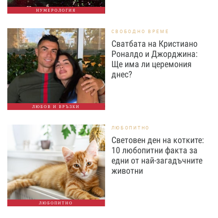
НУМЕРОЛОГИЯ
СВОБОДНО ВРЕМЕ
Сватбата на Кристиано
Роналдо и Джорджина:
Ще има ли церемония
днес?
ЛЮБОВ И ВРЪЗКИ
ЛЮБОПИТНО
Световен ден на котките:
10 любопитни факта за
едни от най-загадъчните
животни
ЛЮБОПИТНО