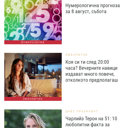
Нумерологична прогноза
за 8 август, събота
НУМЕРОЛОГИЯ
ЛЮБОПИТНО
Коя си ти след 20:00
часа? Вечерните навици
издават много повече,
отколкото предполагаш
ЛЮБОПИТНО
ДНЕС ПРАЗНУВАТ
Чарлийз Терон на 51: 10
любопитни факта за