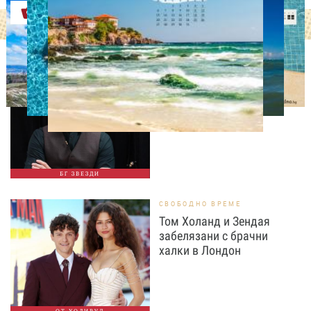
Оферти
ИЗВЕСТНИ
Така ли го правиш, тате?“
Дъщерята на Орлин
Павлов го имитира
БГ ЗВЕЗДИ
СВОБОДНО ВРЕМЕ
Том Холанд и Зендая
забелязани с брачни
халки в Лондон