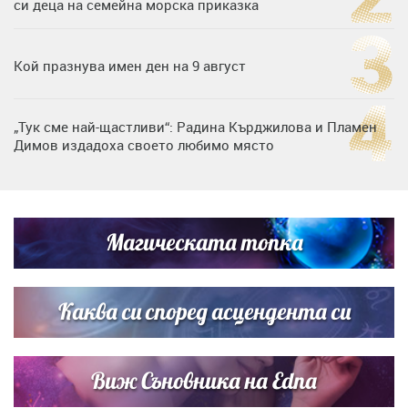
си деца на семейна морска приказка
Кой празнува имен ден на 9 август
„Тук сме най-щастливи“: Радина Кърджилова и Пламен
Димов издадоха своето любимо място
Дъщерята на Тодор Батков вдигна сватба, Стоичков и
Братя Аргирови я изненадаха с песен
Магическата топка
Дневен хороскоп за 6 август, четвъртък
Каква си според асцендента си
Виж Съновника на Edna