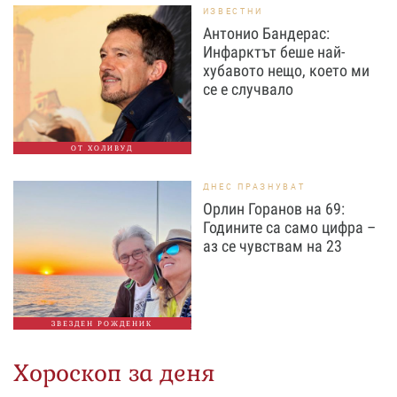
ИЗВЕСТНИ
Антонио Бандерас:
Инфарктът беше най-
хубавото нещо, което ми
се е случвало
ОТ ХОЛИВУД
ДНЕС ПРАЗНУВАТ
Орлин Горанов на 69:
Годините са само цифра –
аз се чувствам на 23
ЗВЕЗДЕН РОЖДЕНИК
Хороскоп за деня