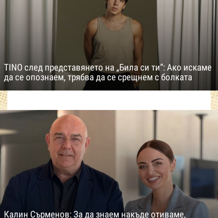
TINO след представянето на „Била си ти“: Ако искаме
да се опознаем, трябва да се срещнем с болката
Калин Сърменов: За да знаем накъде отиваме,