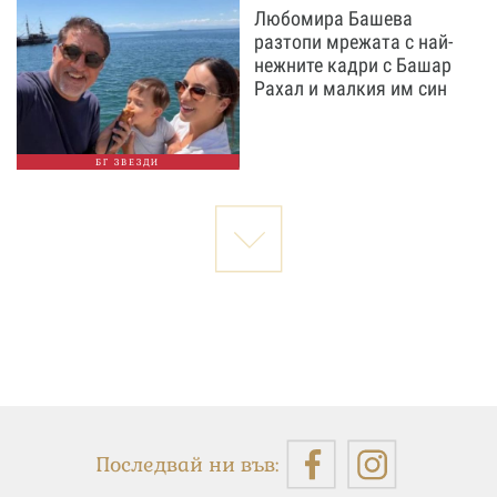
Любомира Башева
разтопи мрежата с най-
нежните кадри с Башар
Рахал и малкия им син
БГ ЗВЕЗДИ
Последвай ни във: