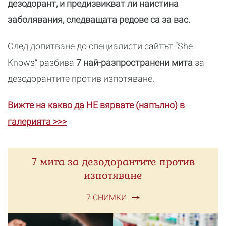
дезодорант, и предизвикват ли наистина
заболявания, следващата редове са за вас.
След допитване до специалисти сайтът “She
Knows” разбива
7 най-разпространени мита
за
дезодорантите против изпотяване.
Вижте на какво да НЕ вярвате (напълно) в
галерията >>>
7 мита за дезодорантите против
изпотяване
7 СНИМКИ