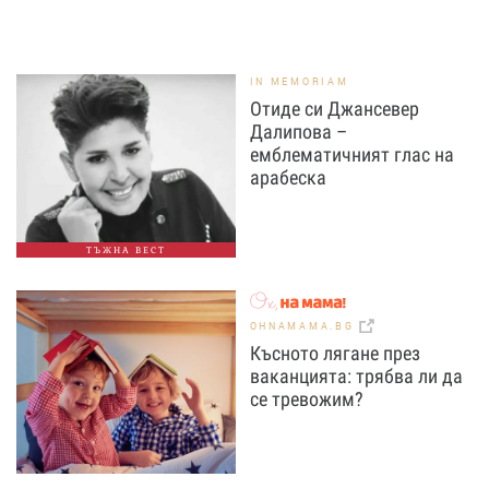
IN MEMORIAM
Отиде си Джансевер
Далипова –
емблематичният глас на
арабеска
ТЪЖНА ВЕСТ
OHNAMAMA.BG
Късното лягане през
ваканцията: трябва ли да
се тревожим?