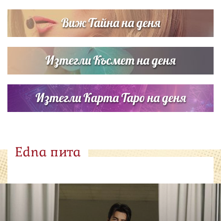
Виж Тайна на деня
Изтегли Късмет на деня
Изтегли Карта Таро на деня
Edna пита