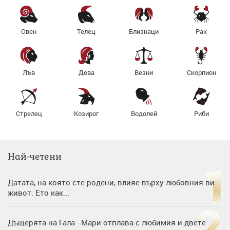
Овен
Телец
Близнаци
Рак
Лъв
Дева
Везни
Скорпион
Стрелец
Козирог
Водолей
Риби
Най-четени
Датата, на която сте родени, влияе върху любовния ви
живот. Ето как...
Дъщерята на Гала - Мари отплава с любимия и двете