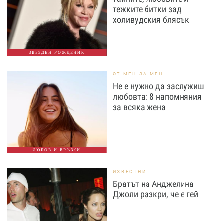
тежките битки зад
холивудския блясък
ЗВЕЗДЕН РОЖДЕНИК
ОТ МЕН ЗА МЕН
Не е нужно да заслужиш
любовта: 8 напомняния
за всяка жена
ЛЮБОВ И ВРЪЗКИ
ИЗВЕСТНИ
Братът на Анджелина
Джоли разкри, че е гей