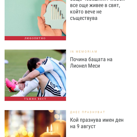
все още живее в свят,
който вече не
съществува
ЛЮБОПИТНО
IN MEMORIAM
Почина бащата на
Лионел Меси
ТЪЖНА ВЕСТ
ДНЕС ПРАЗНУВАТ
Кой празнува имен ден
на 9 август