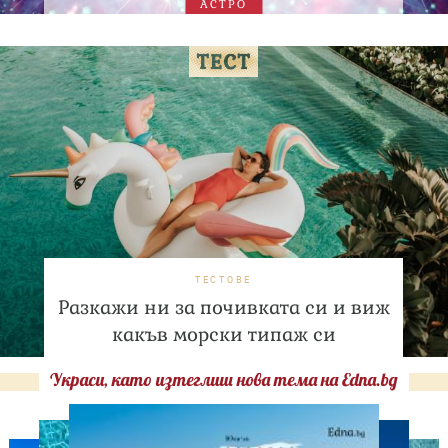
АСТРО
ТЕСТОВЕ
Разкажи ни за почивката си и виж
какъв морски типаж си
Украси, като изтеглиш нова тема на Edna.bg