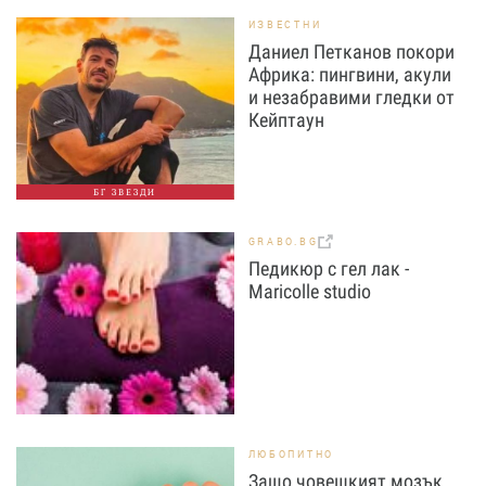
ИЗВЕСТНИ
Даниел Петканов покори
Африка: пингвини, акули
и незабравими гледки от
Кейптаун
БГ ЗВЕЗДИ
GRABO.BG
Педикюр с гел лак -
Maricolle studio
ЛЮБОПИТНО
Защо човешкият мозък