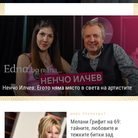
Ненчо Илчев: Егото няма място в света на артистите
ДНЕС ПРАЗНУВАТ
Мелани Грифит на 69:
тайните, любовите и
тежките битки зад