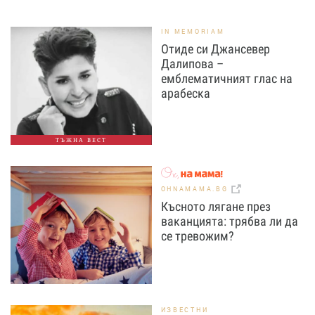
IN MEMORIAM
Отиде си Джансевер
Далипова –
емблематичният глас на
арабеска
ТЪЖНА ВЕСТ
OHNAMAMA.BG
Късното лягане през
ваканцията: трябва ли да
се тревожим?
ИЗВЕСТНИ