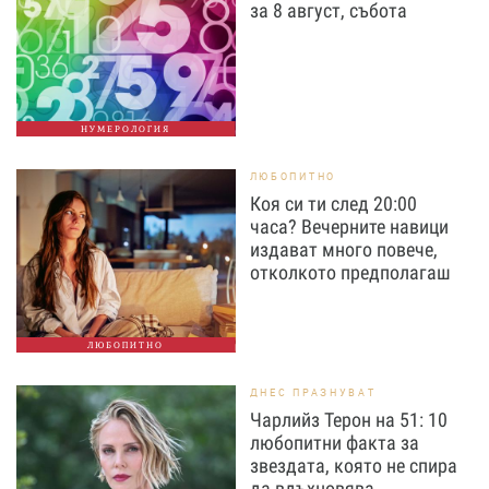
за 8 август, събота
НУМЕРОЛОГИЯ
ЛЮБОПИТНО
Коя си ти след 20:00
часа? Вечерните навици
издават много повече,
отколкото предполагаш
ЛЮБОПИТНО
ДНЕС ПРАЗНУВАТ
Чарлийз Терон на 51: 10
любопитни факта за
звездата, която не спира
да вдъхновява