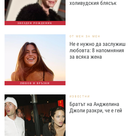
холивудския блясък
ЗВЕЗДЕН РОЖДЕНИК
ОТ МЕН ЗА МЕН
Не е нужно да заслужиш
любовта: 8 напомняния
за всяка жена
ЛЮБОВ И ВРЪЗКИ
ИЗВЕСТНИ
Братът на Анджелина
Джоли разкри, че е гей