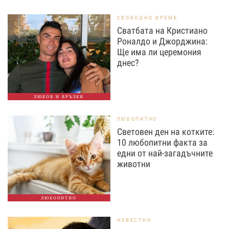
СВОБОДНО ВРЕМЕ
Сватбата на Кристиано
Роналдо и Джорджина:
Ще има ли церемония
днес?
ЛЮБОВ И ВРЪЗКИ
ЛЮБОПИТНО
Световен ден на котките:
10 любопитни факта за
едни от най-загадъчните
животни
ЛЮБОПИТНО
ИЗВЕСТНИ