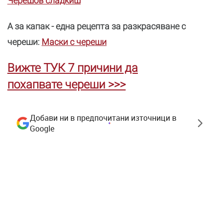
Черешов сладкиш
А за капак - една рецепта за разкрасяване с
череши:
Маски с череши
Вижте ТУК 7 причини да
похапвате череши >>>
Добави ни в предпочитани източници в
Google