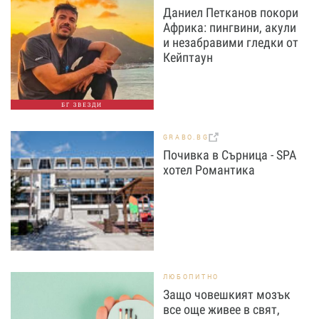
Даниел Петканов покори
Африка: пингвини, акули
и незабравими гледки от
Кейптаун
БГ ЗВЕЗДИ
GRABO.BG
Почивка в Сърница - SPA
хотел Романтика
ЛЮБОПИТНО
Защо човешкият мозък
все още живее в свят,