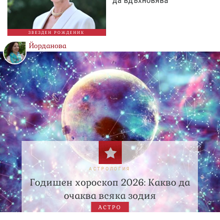
ЗВЕЗДЕН РОЖДЕНИК
Йорданова
АСТРОЛОГИЯ
Годишен хороскоп 2026: Какво да
очаква всяка зодия
АСТРО