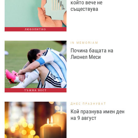
който вече не
съществува
ЛЮБОПИТНО
IN MEMORIAM
Почина бащата на
Лионел Меси
ТЪЖНА ВЕСТ
ДНЕС ПРАЗНУВАТ
Кой празнува имен ден
на 9 август