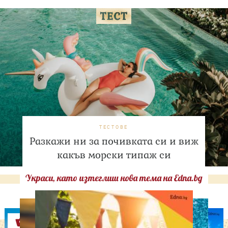
ТЕСТОВЕ
Разкажи ни за почивката си и виж
какъв морски типаж си
Украси, като изтеглиш нова тема на Edna.bg
Оферти