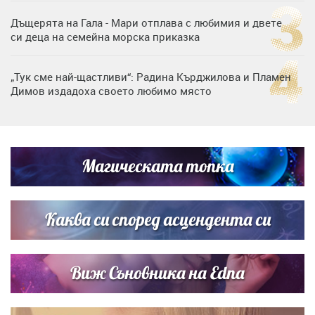
Дъщерята на Гала - Мари отплава с любимия и двете
си деца на семейна морска приказка
„Тук сме най-щастливи“: Радина Кърджилова и Пламен
Димов издадоха своето любимо място
Дъщерята на Тодор Батков вдигна сватба, Стоичков и
Братя Аргирови я изненадаха с песен
Магическата топка
Дневен хороскоп за 6 август, четвъртък
Каква си според асцендента си
Виж Съновника на Edna