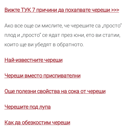
Вижте ТУК 7 причини да похапвате череши >>>
Ако все още си мислите, че черешите са „просто“
плод и „просто“ се ядат през юни, ето ви статии,
които ще ви убедят в обратното.
Най-известните череши
Череши вместо приспивателни
Още полезни свойства на сока от череши
Черешите под лупа
Как да обезкостим череши