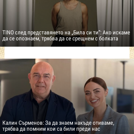
TINO след представянето на „Била си ти“: Ако искаме
да се опознаем, трябва да се срещнем с болката
Калин Сърменов: За да знаем накъде отиваме,
трябва да помним кои са били преди нас