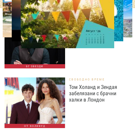
ИЗВЕСТНИ
Така ли го правиш, тате?“
Дъщерята на Орлин
Павлов го имитира
БГ ЗВЕЗДИ
СВОБОДНО ВРЕМЕ
Том Холанд и Зендая
забелязани с брачни
халки в Лондон
ОТ ХОЛИВУД