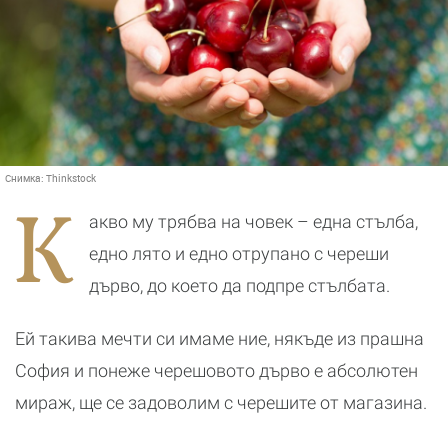
Снимка:
Thinkstock
К
акво му трябва на човек – една стълба,
едно лято и едно отрупано с череши
дърво, до което да подпре стълбата.
Ей такива мечти си имаме ние, някъде из прашна
София и понеже черешовото дърво е абсолютен
мираж, ще се задоволим с черешите от магазина.