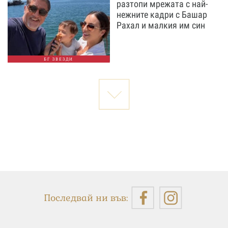
разтопи мрежата с най-
нежните кадри с Башар
Рахал и малкия им син
БГ ЗВЕЗДИ
Последвай ни във: