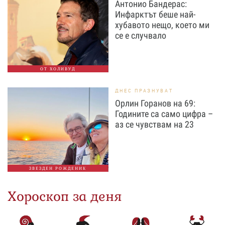
Антонио Бандерас:
Инфарктът беше най-
хубавото нещо, което ми
се е случвало
ОТ ХОЛИВУД
ДНЕС ПРАЗНУВАТ
Орлин Горанов на 69:
Годините са само цифра –
аз се чувствам на 23
ЗВЕЗДЕН РОЖДЕНИК
Хороскоп за деня