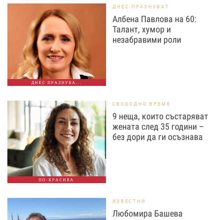
ДНЕС ПРАЗНУВАТ
Албена Павлова на 60:
Талант, хумор и
незабравими роли
ДНЕС ПРАЗНУВА...
СВОБОДНО ВРЕМЕ
9 неща, които състаряват
жената след 35 години –
без дори да ги осъзнава
ПО-КРАСИВА
ИЗВЕСТНИ
Любомира Башева