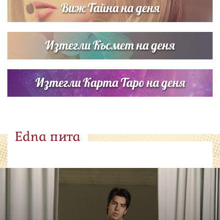
Виж Тайна на деня
Изтегли Късмет на деня
Изтегли Карта Таро на деня
Edna пита