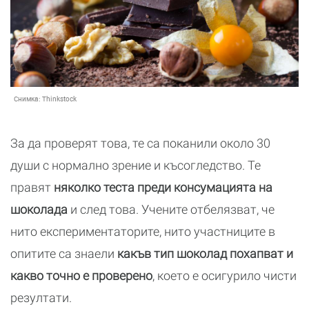
Снимка:
Thinkstock
За да проверят това, те са поканили около 30
души с нормално зрение и късогледство. Те
правят
няколко теста преди консумацията на
шоколада
и след това. Учените отбелязват, че
нито експериментаторите, нито участниците в
опитите са знаели
какъв тип шоколад похапват и
какво точно е проверено
, което е осигурило чисти
резултати.