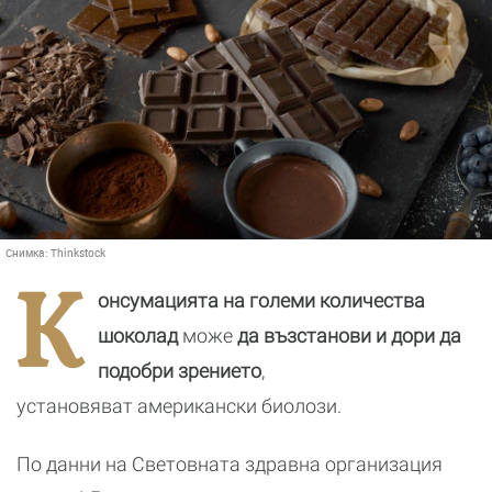
Снимка:
Thinkstock
К
онсумацията на големи количества
шоколад
може
да възстанови и дори да
подобри зрението
,
установяват американски биолози.
По данни на Световната здравна организация