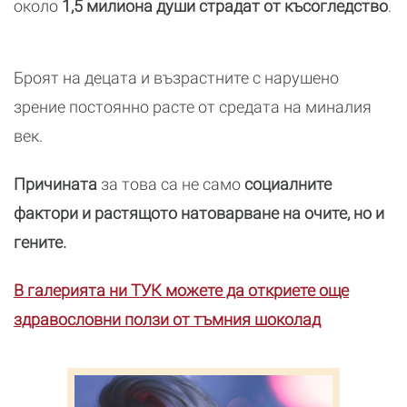
около
1,5 милиона души страдат от късогледство
.
Броят на децата и възрастните с нарушено
зрение постоянно расте от средата на миналия
век.
Причината
за това са не само
социалните
фактори и растящото натоварване на очите, но и
гените.
В галерията ни ТУК можете да откриете още
здравословни ползи от тъмния шоколад