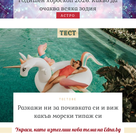
Годишен хороскоп 2026: Какво да
очаква всяка зодия
АСТРО
ТЕСТОВЕ
Разкажи ни за почивката си и виж
какъв морски типаж си
Украси, като изтеглиш нова тема на Edna.bg