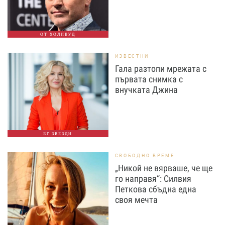
ОТ ХОЛИВУД
ИЗВЕСТНИ
Гала разтопи мрежата с
първата снимка с
внучката Джина
БГ ЗВЕЗДИ
СВОБОДНО ВРЕМЕ
„Никой не вярваше, че ще
го направя“: Силвия
Петкова сбъдна една
своя мечта