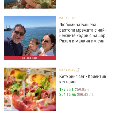
ИЗВЕСТНИ
Любомира Башева
разтопи мрежата с най-
нежните кадри с Башар
Рахал и малкия им син
БГ ЗВЕЗДИ
GRABO.BG
Кетъринг сет - Криейтив
кетъринг
129.95 €
259.95 €
254.16 лв
508.42 лв