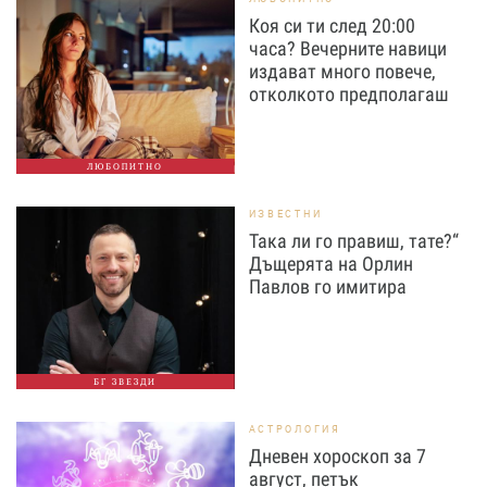
Коя си ти след 20:00
часа? Вечерните навици
издават много повече,
отколкото предполагаш
ЛЮБОПИТНО
ИЗВЕСТНИ
Така ли го правиш, тате?“
Дъщерята на Орлин
Павлов го имитира
БГ ЗВЕЗДИ
АСТРОЛОГИЯ
Дневен хороскоп за 7
август, петък