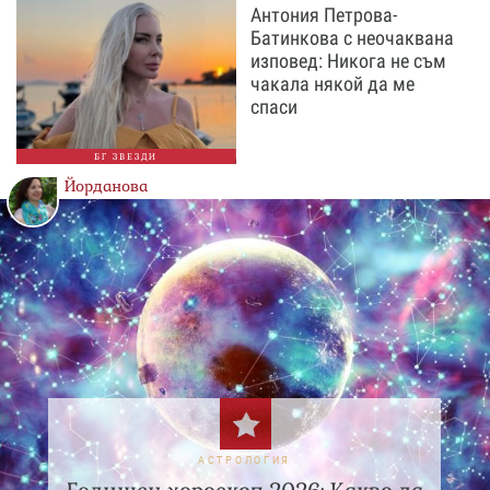
Антония Петрова-
Батинкова с неочаквана
изповед: Никога не съм
чакала някой да ме
спаси
БГ ЗВЕЗДИ
Йорданова
АСТРОЛОГИЯ