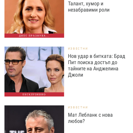
Талант, хумор и
незабравими роли
ДНЕС ПРАЗНУВА...
ИЗВЕСТНИ
Нов удар в битката: Брад
Пит поиска достъп до
тайните на Анджелина
Джоли
ЕКСКЛУЗИВНО
ИЗВЕСТНИ
Мат Лебланк с нова
любов?