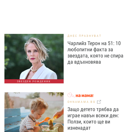
ДНЕС ПРАЗНУВАТ
Чарлийз Терон на 51: 10
любопитни факта за
звездата, която не спира
да вдъхновява
ЗВЕЗДЕН РОЖДЕНИК
OHNAMAMA.BG
Защо детето трябва да
играе навън всеки ден:
Ползи, които ще ви
изненадат