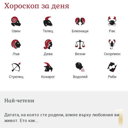
Хороскоп за деня
Овен
Телец
Близнаци
Рак
Лъв
Дева
Везни
Скорпион
Стрелец
Козирог
Водолей
Риби
Най-четени
Датата, на която сте родени, влияе върху любовния ви
живот. Ето как...