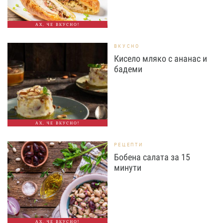
АХ, ЧЕ ВКУСНО!
ВКУСНО
Кисело мляко с ананас и
бадеми
АХ, ЧЕ ВКУСНО!
РЕЦЕПТИ
Бобена салата за 15
минути
АХ, ЧЕ ВКУСНО!