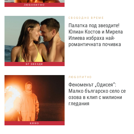
ЛЮБОПИТНО
СВОБОДНО ВРЕМЕ
Палатка под звездите!
Юлиан Костов и Мирела
Илиева избраха най-
романтичната почивка
БГ ЗВЕЗДИ
ЛЮБОПИТНО
Феноменът „Одисея“:
Малко българско село се
озова в клип с милиони
гледания
КИНО