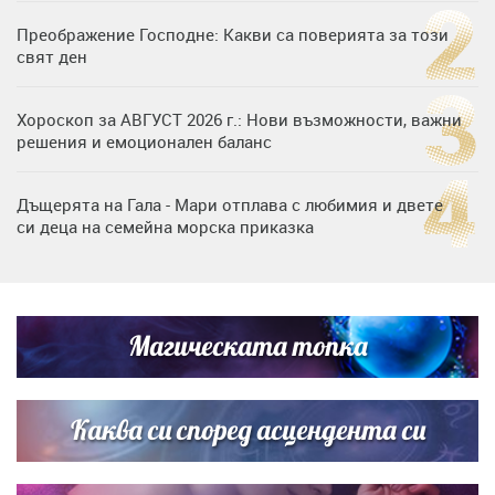
Преображение Господне: Какви са поверията за този
свят ден
Хороскоп за АВГУСТ 2026 г.: Нови възможности, важни
решения и емоционален баланс
Дъщерята на Гала - Мари отплава с любимия и двете
си деца на семейна морска приказка
„Тук сме най-щастливи“: Радина Кърджилова и Пламен
Димов издадоха своето любимо място
Магическата топка
Дъщерята на Тодор Батков вдигна сватба, Стоичков и
Братя Аргирови я изненадаха с песен
Каква си според асцендента си