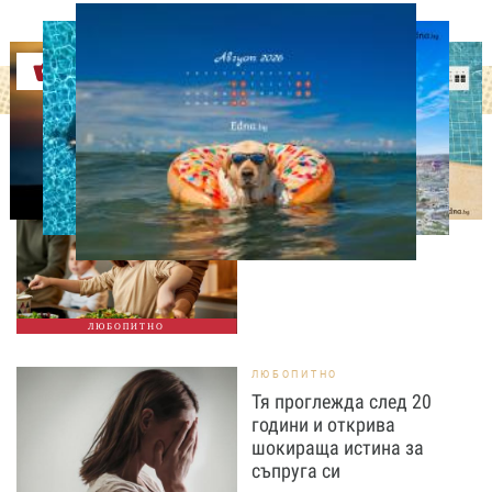
Оферти
ЛЮБОПИТНО
Тайната на добрата
вечеря не се крие в
сложната рецепта
ЛЮБОПИТНО
ЛЮБОПИТНО
Тя проглежда след 20
години и открива
шокираща истина за
съпруга си