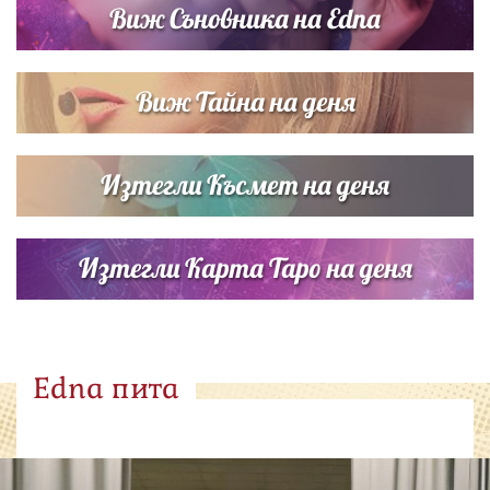
Виж Съновника на Edna
Виж Тайна на деня
Изтегли Късмет на деня
Изтегли Карта Таро на деня
Edna пита