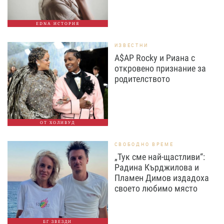
EDNA ИСТОРИЯ
ИЗВЕСТНИ
A$AP Rocky и Риана с
откровено признание за
родителството
ОТ ХОЛИВУД
СВОБОДНО ВРЕМЕ
„Тук сме най-щастливи“:
Радина Кърджилова и
Пламен Димов издадоха
своето любимо място
БГ ЗВЕЗДИ