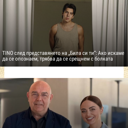
TINO след представянето на „Била си ти“: Ако искаме
да се опознаем, трябва да се срещнем с болката