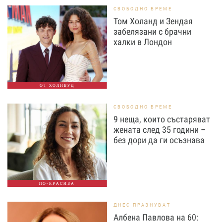
СВОБОДНО ВРЕМЕ
Том Холанд и Зендая
забелязани с брачни
халки в Лондон
ОТ ХОЛИВУД
СВОБОДНО ВРЕМЕ
9 неща, които състаряват
жената след 35 години –
без дори да ги осъзнава
ПО-КРАСИВА
ДНЕС ПРАЗНУВАТ
Албена Павлова на 60: