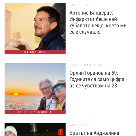
ИЗВЕСТНИ
Антонио Бандерас:
Инфарктът беше най-
хубавото нещо, което ми
се е случвало
ОТ ХОЛИВУД
ДНЕС ПРАЗНУВАТ
Орлин Горанов на 69:
Годините са само цифра –
аз се чувствам на 23
ЗВЕЗДЕН РОЖДЕНИК
ИЗВЕСТНИ
Братът на Анджелина