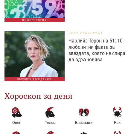
НУМЕРОЛОГИЯ
ДНЕС ПРАЗНУВАТ
Чарлийз Терон на 51: 10
любопитни факта за
звездата, която не спира
да вдъхновява
ЗВЕЗДЕН РОЖДЕНИК
Хороскоп за деня
Овен
Телец
Близнаци
Рак