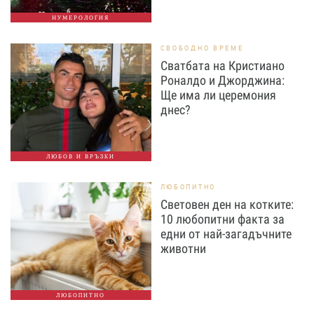
НУМЕРОЛОГИЯ
СВОБОДНО ВРЕМЕ
Сватбата на Кристиано
Роналдо и Джорджина:
Ще има ли церемония
днес?
ЛЮБОВ И ВРЪЗКИ
ЛЮБОПИТНО
Световен ден на котките:
10 любопитни факта за
едни от най-загадъчните
животни
ЛЮБОПИТНО