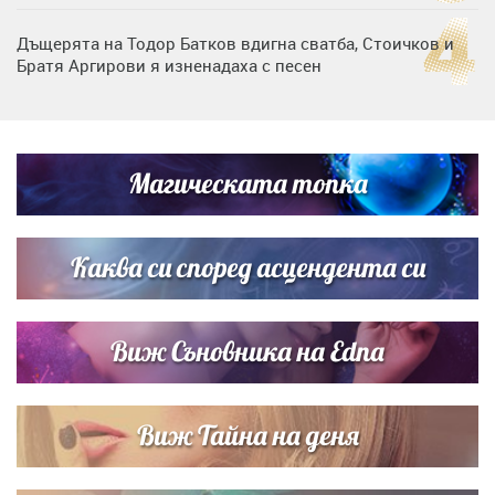
Дъщерята на Тодор Батков вдигна сватба, Стоичков и
Братя Аргирови я изненадаха с песен
Дневен хороскоп за 6 август, четвъртък
Магическата топка
Списъкът е ясен: Джей Ло и Риана във ВИП гостите на
сватбата на Роналдо
Каква си според асцендента си
Виж Съновника на Edna
Виж Тайна на деня