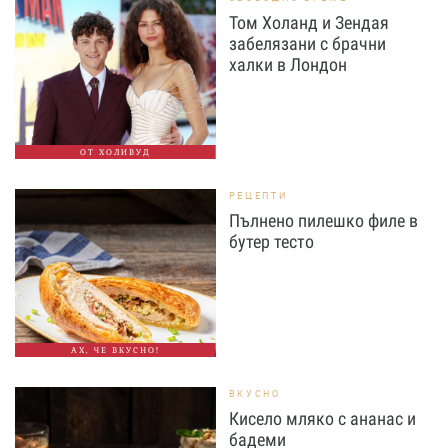
Том Холанд и Зендая
забелязани с брачни
халки в Лондон
ОТ ХОЛИВУД
РЕЦЕПТИ
Пълнено пилешко филе в
бутер тесто
АХ, ЧЕ ВКУСНО!
ВКУСНО
Кисело мляко с ананас и
бадеми