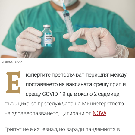
Снимка:
iStock
Е
кспертите препоръчват периодът между
поставянето на ваксината срещу грип и
срещу COVID-19 да е около 2 седмици
,
съобщиха от пресслужбата на Министерството
на здравеопазването, цитирани от
NOVA
.
Грипът не е изчезнал, но заради пандемията в