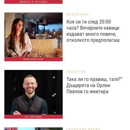
ЛЮБОВ И ВРЪЗКИ
ЛЮБОПИТНО
Коя си ти след 20:00
часа? Вечерните навици
издават много повече,
отколкото предполагаш
ЛЮБОПИТНО
ИЗВЕСТНИ
Така ли го правиш, тате?“
Дъщерята на Орлин
Павлов го имитира
БГ ЗВЕЗДИ
СВОБОДНО ВРЕМЕ