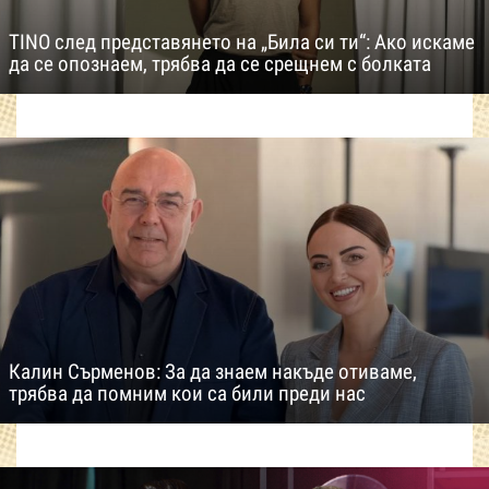
TINO след представянето на „Била си ти“: Ако искаме
да се опознаем, трябва да се срещнем с болката
Калин Сърменов: За да знаем накъде отиваме,
трябва да помним кои са били преди нас