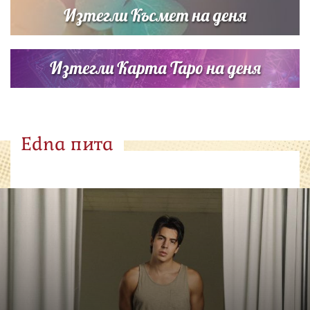
Изтегли Късмет на деня
Изтегли Карта Таро на деня
Edna пита