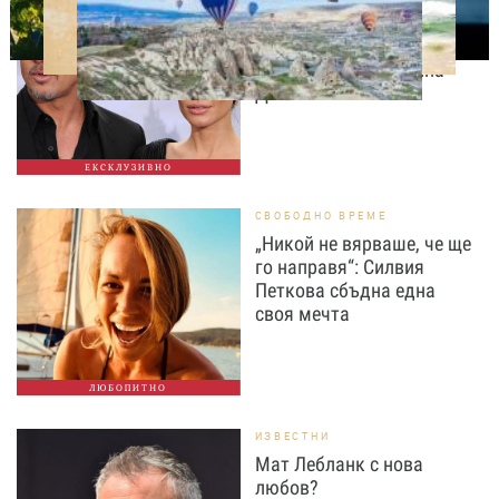
Нов удар в битката: Брад
Пит поиска достъп до
тайните на Анджелина
Джоли
ЕКСКЛУЗИВНО
СВОБОДНО ВРЕМЕ
„Никой не вярваше, че ще
го направя“: Силвия
Петкова сбъдна една
своя мечта
ЛЮБОПИТНО
ИЗВЕСТНИ
Мат Лебланк с нова
любов?