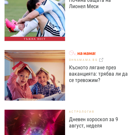
Лионел Меси
ТЪЖНА ВЕСТ
OHNAMAMA.BG
Късното лягане през
ваканцията: трябва ли да
се тревожим?
АСТРОЛОГИЯ
Дневен хороскоп за 9
август, неделя