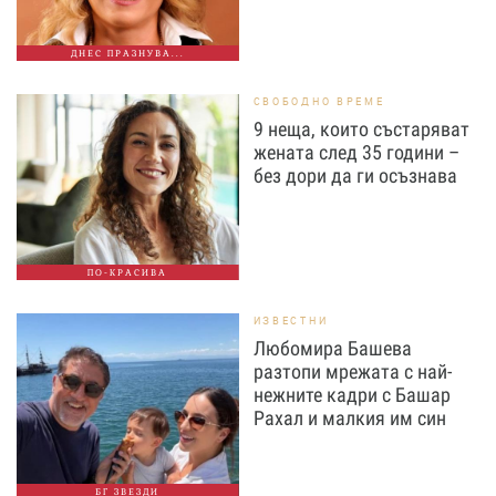
ДНЕС ПРАЗНУВА...
СВОБОДНО ВРЕМЕ
9 неща, които състаряват
жената след 35 години –
без дори да ги осъзнава
ПО-КРАСИВА
ИЗВЕСТНИ
Любомира Башева
разтопи мрежата с най-
нежните кадри с Башар
Рахал и малкия им син
БГ ЗВЕЗДИ