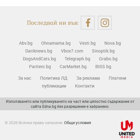
Последвай ни във:
Abv.bg
Ohnamama.bg
Vesti.bg
Nova.bg
Dariknews.bg
Vbox7.com
Sinoptik.bg
DogsAndCats.bg
Telegraph.bg
Grabo.bg
Pariteni.bg
CarMarket.bg
BISS.bg
За нас
Политика ЛД
За реклама
Платени
публикации
Контакти
Използването или публикуването на част или цялостно съдържание от
сайта Edna.bg без разрешение е забранено.
© 2026 Всички права запазени.
Общи условия