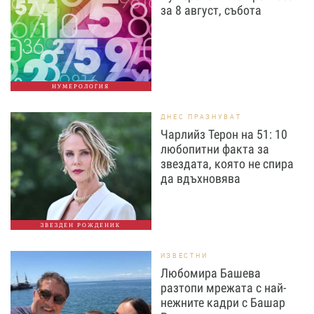
за 8 август, събота
НУМЕРОЛОГИЯ
ДНЕС ПРАЗНУВАТ
Чарлийз Терон на 51: 10
любопитни факта за
звездата, която не спира
да вдъхновява
ЗВЕЗДЕН РОЖДЕНИК
ИЗВЕСТНИ
Любомира Башева
разтопи мрежата с най-
нежните кадри с Башар