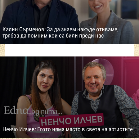
Калин Сърменов: За да знаем накъде отиваме,
трябва да помним кои са били преди нас
Ненчо Илчев: Егото няма място в света на артистите