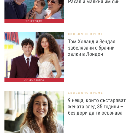
Рахал и малкия им син
БГ ЗВЕЗДИ
СВОБОДНО ВРЕМЕ
Том Холанд и Зендая
забелязани с брачни
халки в Лондон
ОТ ХОЛИВУД
СВОБОДНО ВРЕМЕ
9 неща, които състаряват
жената след 35 години –
без дори да ги осъзнава