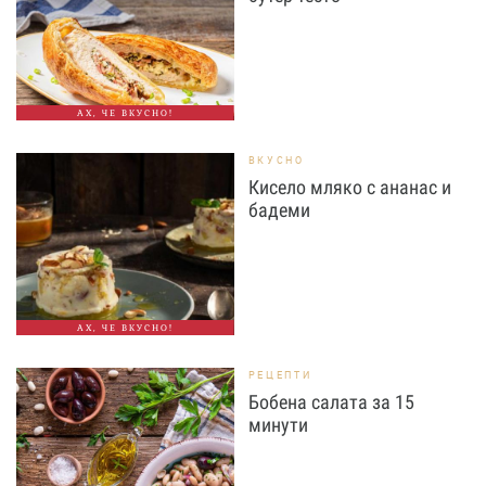
АХ, ЧЕ ВКУСНО!
ВКУСНО
Кисело мляко с ананас и
бадеми
АХ, ЧЕ ВКУСНО!
РЕЦЕПТИ
Бобена салата за 15
минути