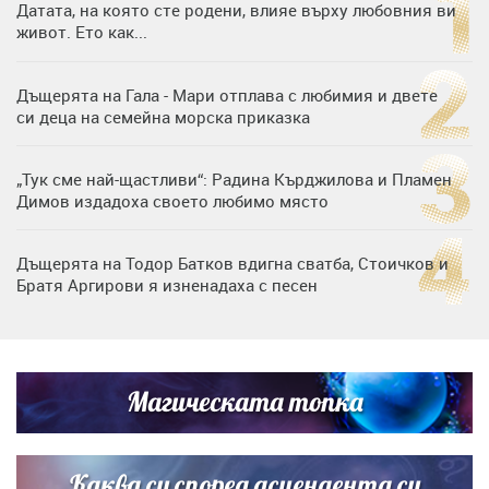
Датата, на която сте родени, влияе върху любовния ви
живот. Ето как...
Дъщерята на Гала - Мари отплава с любимия и двете
си деца на семейна морска приказка
„Тук сме най-щастливи“: Радина Кърджилова и Пламен
Димов издадоха своето любимо място
Дъщерята на Тодор Батков вдигна сватба, Стоичков и
Братя Аргирови я изненадаха с песен
Дневен хороскоп за 6 август, четвъртък
Магическата топка
Списъкът е ясен: Джей Ло и Риана във ВИП гостите на
сватбата на Роналдо
Каква си според асцендента си