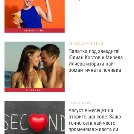
ЛЮБОПИТНО
СВОБОДНО ВРЕМЕ
Палатка под звездите!
Юлиан Костов и Мирела
Илиева избраха най-
романтичната почивка
БГ ЗВЕЗДИ
ЛЮБОПИТНО
Август е месецът на
вторите шансове: Защо
точно сега най-често
променяме живота си