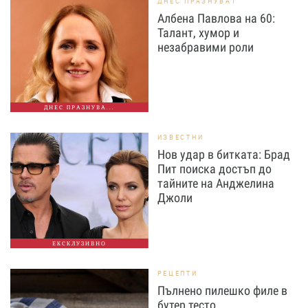
ДНЕС ПРАЗНУВАТ
Албена Павлова на 60:
Талант, хумор и
незабравими роли
ДНЕС ПРАЗНУВА...
ИЗВЕСТНИ
Нов удар в битката: Брад
Пит поиска достъп до
тайните на Анджелина
Джоли
ЕКСКЛУЗИВНО
РЕЦЕПТИ
Пълнено пилешко филе в
бутер тесто