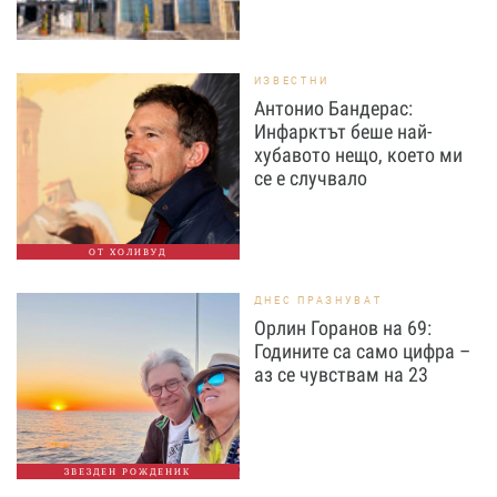
ИЗВЕСТНИ
Антонио Бандерас:
Инфарктът беше най-
хубавото нещо, което ми
се е случвало
ОТ ХОЛИВУД
ДНЕС ПРАЗНУВАТ
Орлин Горанов на 69:
Годините са само цифра –
аз се чувствам на 23
ЗВЕЗДЕН РОЖДЕНИК