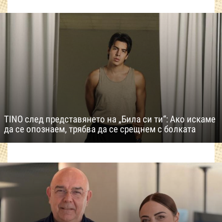
TINO след представянето на „Била си ти“: Ако искаме
да се опознаем, трябва да се срещнем с болката