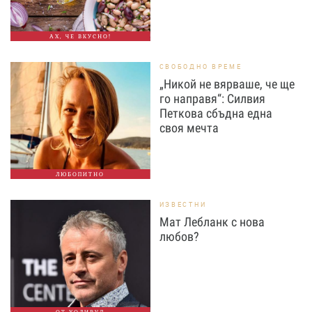
АХ, ЧЕ ВКУСНО!
СВОБОДНО ВРЕМЕ
„Никой не вярваше, че ще
го направя“: Силвия
Петкова сбъдна една
своя мечта
ЛЮБОПИТНО
ИЗВЕСТНИ
Мат Лебланк с нова
любов?