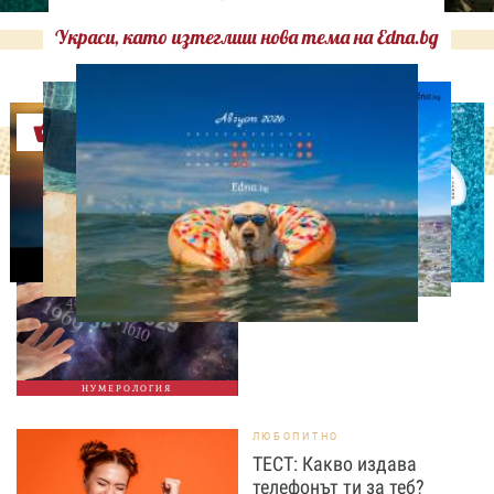
Украси, като изтеглиш нова тема на Edna.bg
Оферти
НУМЕРОЛОГИЯ
Нумерологична прогноза
за 7 август, петък
НУМЕРОЛОГИЯ
ЛЮБОПИТНО
ТЕСТ: Какво издава
телефонът ти за теб?