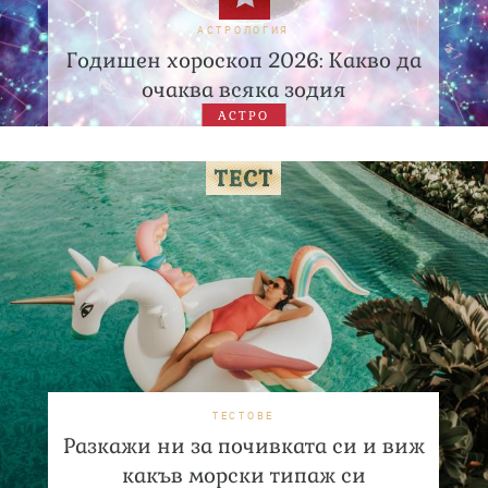
АСТРОЛОГИЯ
Годишен хороскоп 2026: Какво да
очаква всяка зодия
АСТРО
ТЕСТОВЕ
Разкажи ни за почивката си и виж
какъв морски типаж си