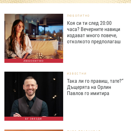
ЛЮБОПИТНО
Коя си ти след 20:00
часа? Вечерните навици
издават много повече,
отколкото предполагаш
ЛЮБОПИТНО
ИЗВЕСТНИ
Така ли го правиш, тате?“
Дъщерята на Орлин
Павлов го имитира
БГ ЗВЕЗДИ