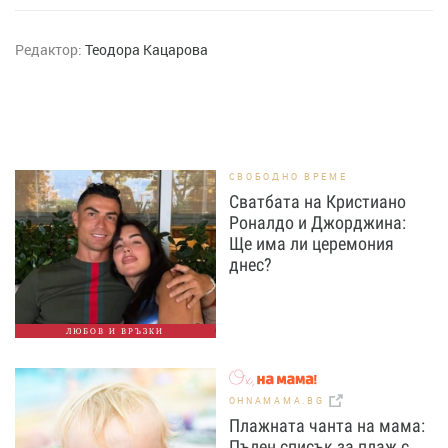
Редактор:
Теодора Кацарова
СВОБОДНО ВРЕМЕ
Сватбата на Кристиано
Роналдо и Джорджина:
Ще има ли церемония
днес?
ЛЮБОВ И ВРЪЗКИ
OHNAMAMA.BG
Плажната чанта на мама:
Пълен списък за плаж с