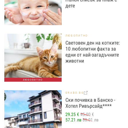
дете
ЛЮБОПИТНО
Световен ден на котките:
10 любопитни факта за
едни от най-загадъчните
животни
ЛЮБОПИТНО
GRABO.BG
Ски почивка в Банско -
Хотел Ривърсайд****
29.25 €
45.00 €
57.21 лв
88.01 лв