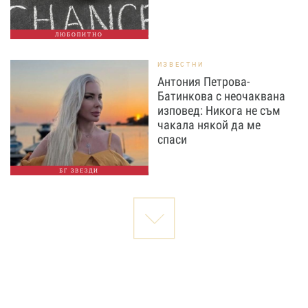
ЛЮБОПИТНО
ИЗВЕСТНИ
Антония Петрова-
Батинкова с неочаквана
изповед: Никога не съм
чакала някой да ме
спаси
БГ ЗВЕЗДИ