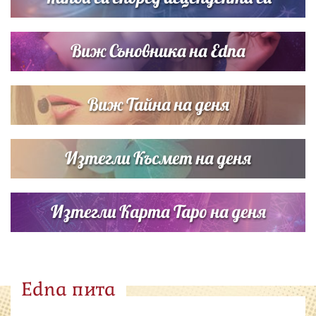
Виж Съновника на Edna
Виж Тайна на деня
Изтегли Късмет на деня
Изтегли Карта Таро на деня
Edna пита