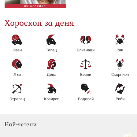
ПО-КРАСИВА
Хороскоп за деня
Овен
Телец
Близнаци
Рак
Лъв
Дева
Везни
Скорпион
Стрелец
Козирог
Водолей
Риби
Най-четени