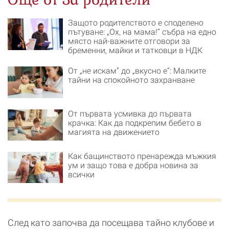
Защото родителството е споделено
пътуване: „Ох, на мама!“ събра на едно
място най-важните отговори за
бременни, майки и татковци в НДК
От „не искам“ до „вкусно е“: Малките
тайни на спокойното захранване
От първата усмивка до първата
крачка: Как да подкрепим бебето в
магията на движението
Как бащинството пренарежда мъжкия
ум и защо това е добра новина за
всички
След като започва да посещава тайно клубове и