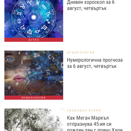
Дневен хороскоп за 6
август, четвъртък
АСТРО
НУМЕРОЛОГИЯ
Нумерологична прогноза
за 6 август, четвъртък
НУМЕРОЛОГИЯ
СВОБОДНО ВРЕМЕ
Как Меган Маркъл
отпразнува 45-ия си
рожден ден с принц Хари