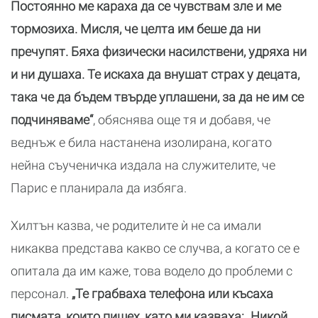
Постоянно ме караха да се чувствам зле и ме
тормозиха. Мисля, че целта им беше да ни
пречупят. Бяха физически насилствени, удряха ни
и ни душаха. Те искаха да внушат страх у децата,
така че да бъдем твърде уплашени, за да не им се
подчиняваме“
, обяснява още тя и добавя, че
веднъж е била настанена изолирана, когато
нейна съученичка издала на служителите, че
Парис е планирала да избяга.
Хилтън казва, че родителите ѝ не са имали
никаква представа какво се случва, а когато се е
опитала да им каже, това водело до проблеми с
персонал.
„Те грабваха телефона или късаха
писмата, които пишех, като ми казваха: „Никой