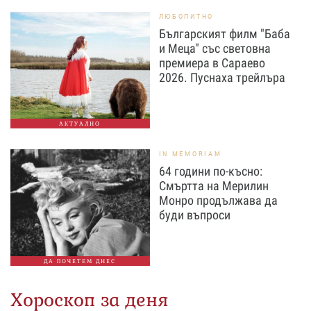
ЛЮБОПИТНО
Българският филм "Баба
и Меца" със световна
премиера в Сараево
2026. Пуснаха трейлъра
АКТУАЛНО
IN MEMORIAM
64 години по-късно:
Смъртта на Мерилин
Монро продължава да
буди въпроси
ДА ПОЧЕТЕМ ДНЕС
Хороскоп за деня