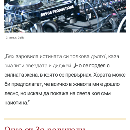
Снимка:
Getty
„Бях заровила истината си толкова дълго“, каза
риалити звездата и диджей.
„Но се гордея с
силната жена, в която се превърнах. Хората може
би предполагат, че всичко в живота ми е дошло
лесно, но искам да покажа на света коя съм
наистина.“
Още от За родители