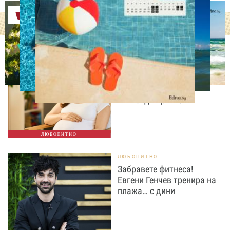
Оферти
ЛЮБОПИТНО
Историческа промяна:
Жените над 40 години
раждат по-често от
тийнейджърките
ЛЮБОПИТНО
ЛЮБОПИТНО
Забравете фитнеса!
Евгени Генчев тренира на
плажа… с дини