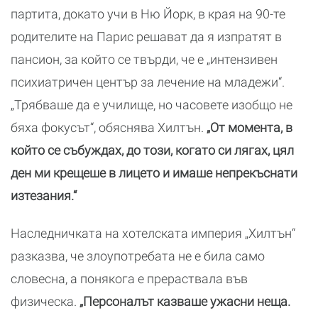
партита, докато учи в Ню Йорк, в края на 90-те
родителите на Парис решават да я изпратят в
пансион, за който се твърди, че е „интензивен
психиатричен център за лечение на младежи“.
„Трябваше да е училище, но часовете изобщо не
бяха фокусът“, обяснява Хилтън.
„От момента, в
който се събуждах, до този, когато си лягах, цял
ден ми крещеше в лицето и имаше непрекъснати
изтезания.“
Наследничката на хотелската империя „Хилтън“
разказва, че злоупотребата не е била само
словесна, а понякога е прераствала във
физическа.
„Персоналът казваше ужасни неща.