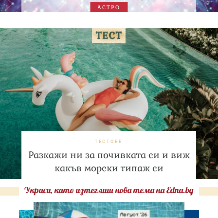
АСТРО
ТЕСТОВЕ
Разкажи ни за почивката си и виж
какъв морски типаж си
Украси, като изтеглиш нова тема на Edna.bg