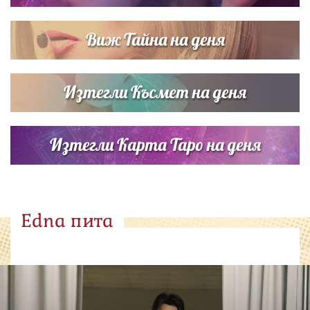
Виж Тайна на деня
Изтегли Късмет на деня
Изтегли Карта Таро на деня
Edna пита