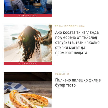
ПСИХОЛОГИЯ
EDNA ПРЕПОРЪЧВА
Ако косата ти изглежда
по-уморена от теб след
отпуската, тези няколко
стъпки могат да
променят нещата
ПО-КРАСИВА
РЕЦЕПТИ
Пълнено пилешко филе в
бутер тесто