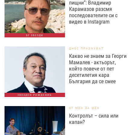
пищни“: Владимир
Карамазов разсмя
последователите си с
видео в Instagram
БГ ЗВЕЗДИ
ДНЕС ПРАЗНУВАТ
Какво не знаем за Георги
Мамалев - актьорът,
който повече от пет
десетилетия кара
България да се смее
ЗВЕЗДЕН РОЖДЕНИК
ОТ МЕН ЗА МЕН
Контролът – сила или
капан?