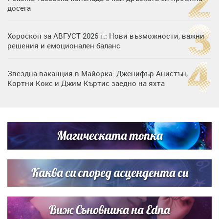
досега
Хороскоп за АВГУСТ 2026 г.: Нови възможности, важни
решения и емоционален баланс
Звездна ваканция в Майорка: Дженифър Анистън,
Кортни Кокс и Джим Къртис заедно на яхта
Дъщерята на Тодор Батков вдигна сватба, Стоичков и
Братя Аргирови я изненадаха с песен
Магическата топка
Дъщерята на Гала - Мари отплава с любимия и двете
си деца на семейна морска приказка
Каква си според асцендента си
Виж Съновника на Edna