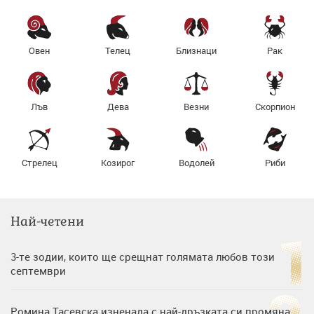
Овен
Телец
Близнаци
Рак
Лъв
Дева
Везни
Скорпион
Стрелец
Козирог
Водолей
Риби
Най-четени
3-те зодии, които ще срещнат голямата любов този
септември
Ромина Тасевска изненада с най-дръзката си промяна