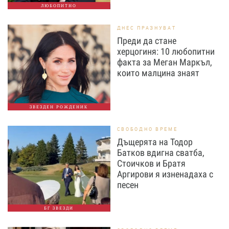
ЛЮБОПИТНО
ДНЕС ПРАЗНУВАТ
Преди да стане
херцогиня: 10 любопитни
факта за Меган Маркъл,
които малцина знаят
ЗВЕЗДЕН РОЖДЕНИК
СВОБОДНО ВРЕМЕ
Дъщерята на Тодор
Батков вдигна сватба,
Стоичков и Братя
Аргирови я изненадаха с
песен
БГ ЗВЕЗДИ