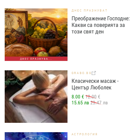
ДНЕС ПРАЗНУВАТ
Преображение Господне:
Какви са поверията за
този свят ден
ДНЕС ПРАЗНУВА...
GRABO.BG
Класически масаж -
Център Люболек
8.00 €
12.00 €
15.65 лв
23.47 лв
АСТРОЛОГИЯ