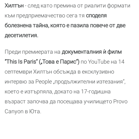
Хилтън
- след като премина от риалити формати
към предприемачество сега тя
споделя
болезнена тайна, която е пазила повече от две
десетилетия.
Преди премиерата на
документалния ѝ филм
“This Is Paris” („Това е Парис“)
по YouTube
на 14
септември Хилтън обсъжда в ексклузивно
интервю за People „продължителни изтезания“,
което е изтърпяла, докато на 17-годишна
възраст започва да посещава училището Provo
Canyon в Юта.