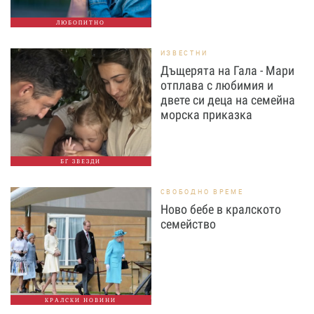
ЛЮБОПИТНО
ИЗВЕСТНИ
Дъщерята на Гала - Мари
отплава с любимия и
двете си деца на семейна
морска приказка
БГ ЗВЕЗДИ
СВОБОДНО ВРЕМЕ
Ново бебе в кралското
семейство
КРАЛСКИ НОВИНИ