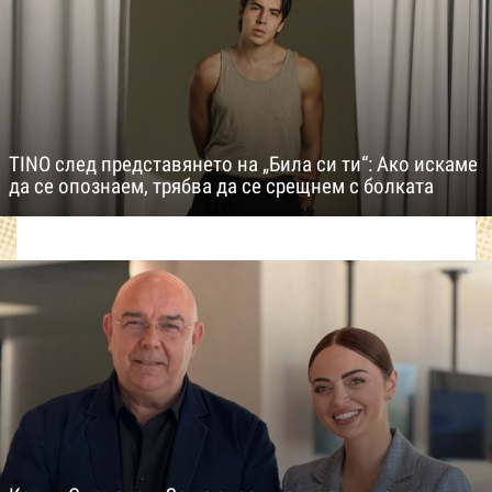
TINO след представянето на „Била си ти“: Ако искаме
да се опознаем, трябва да се срещнем с болката