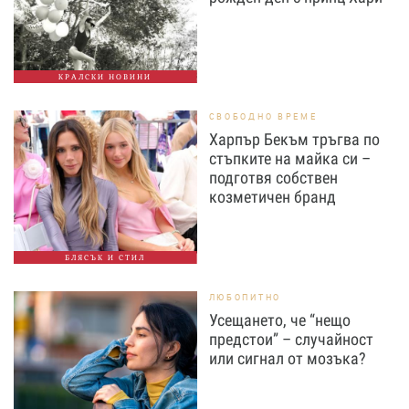
КРАЛСКИ НОВИНИ
СВОБОДНО ВРЕМЕ
Харпър Бекъм тръгва по
стъпките на майка си –
подготвя собствен
козметичен бранд
БЛЯСЪК И СТИЛ
ЛЮБОПИТНО
Усещането, че “нещо
предстои” – случайност
или сигнал от мозъка?