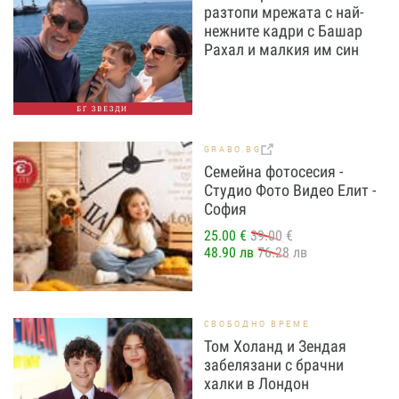
разтопи мрежата с най-
нежните кадри с Башар
Рахал и малкия им син
БГ ЗВЕЗДИ
GRABO.BG
Семейна фотосесия -
Студио Фото Видео Елит -
София
25.00 €
39.00 €
48.90 лв
76.28 лв
СВОБОДНО ВРЕМЕ
Том Холанд и Зендая
забелязани с брачни
халки в Лондон