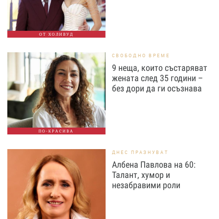
ОТ ХОЛИВУД
СВОБОДНО ВРЕМЕ
9 неща, които състаряват
жената след 35 години –
без дори да ги осъзнава
ПО-КРАСИВА
ДНЕС ПРАЗНУВАТ
Албена Павлова на 60:
Талант, хумор и
незабравими роли