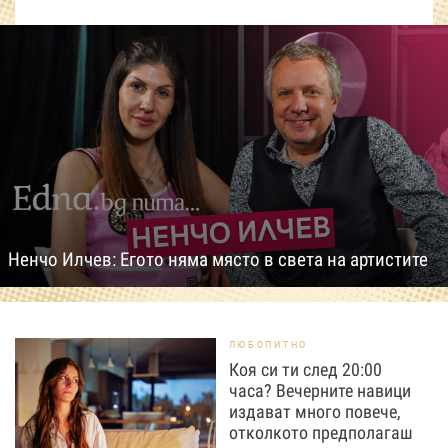
Ненчо Илчев: Егото няма място в света на артистите
ЛЮБОПИТНО
Коя си ти след 20:00
часа? Вечерните навици
издават много повече,
отколкото предполагаш