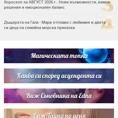
Хороскоп за АВГУСТ 2026 г.: Нови възможности, важни
решения и емоционален баланс
Дъщерята на Гала - Мари отплава с любимия и двете
си деца на семейна морска приказка
„Тук сме най-щастливи“: Радина Кърджилова и Пламен
Димов издадоха своето любимо място
Магическата топка
Дъщерята на Тодор Батков вдигна сватба, Стоичков и
Братя Аргирови я изненадаха с песен
Каква си според асцендента си
Виж Съновника на Edna
Виж Тайна на деня