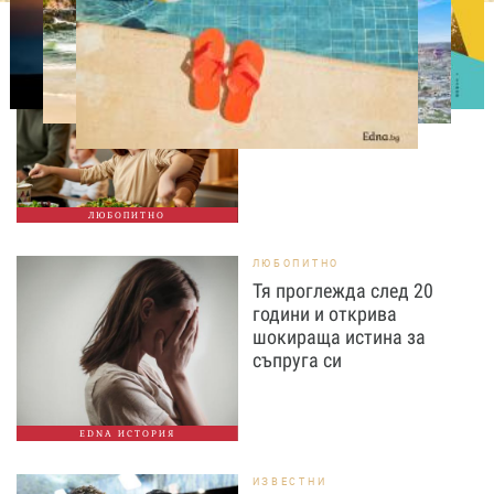
ЛЮБОПИТНО
Тайната на добрата
вечеря не се крие в
сложната рецепта
ЛЮБОПИТНО
ЛЮБОПИТНО
Тя проглежда след 20
години и открива
шокираща истина за
съпруга си
EDNA ИСТОРИЯ
ИЗВЕСТНИ