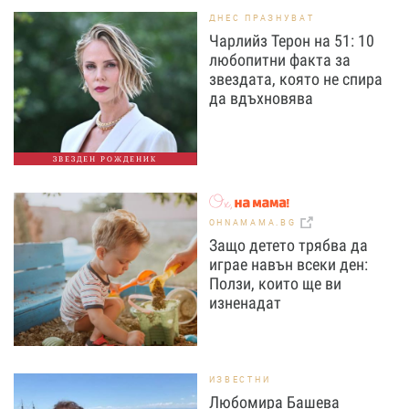
ДНЕС ПРАЗНУВАТ
Чарлийз Терон на 51: 10
любопитни факта за
звездата, която не спира
да вдъхновява
ЗВЕЗДЕН РОЖДЕНИК
OHNAMAMA.BG
Защо детето трябва да
играе навън всеки ден:
Ползи, които ще ви
изненадат
ИЗВЕСТНИ
Любомира Башева