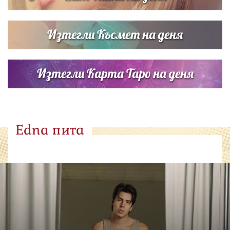
Изтегли Късмет на деня
Изтегли Карта Таро на деня
Edna пита