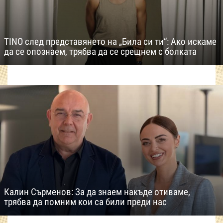
TINO след представянето на „Била си ти“: Ако искаме
да се опознаем, трябва да се срещнем с болката
Калин Сърменов: За да знаем накъде отиваме,
трябва да помним кои са били преди нас