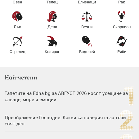
Овен
Телец
Близнаци
Рак
Лъв
Дева
Везни
Скорпион
Стрелец
Козирог
Водолей
Риби
Най-четени
Тапетите на Edna.bg за АВГУСТ 2026 носят усещане за
слънце, море и емоции
Преображение Господне: Какви са поверията за този
свят ден