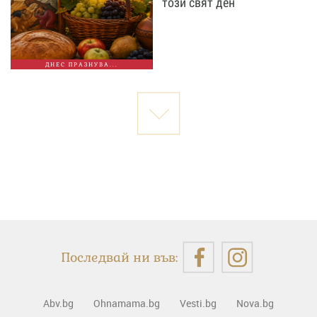
този свят ден
ДНЕС ПРАЗНУВА...
Последвай ни във:
Abv.bg
Ohnamama.bg
Vesti.bg
Nova.bg