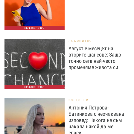
ЛЮБОПИТНО
ЛЮБОПИТНО
Август е месецът на
вторите шансове: Защо
точно сега най-често
променяме живота си
ЛЮБОПИТНО
ИЗВЕСТНИ
Антония Петрова-
Батинкова с неочаквана
изповед: Никога не съм
чакала някой да ме
спаси