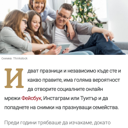
Снимка:
Thinkstock
И
дват празници и независимо къде сте и
какво правите, има голяма вероятност
да отворите социалните онлайн
мрежи
Фейсбук
, Инстаграм или Туитър и да
попаднете на снимки на празнуващи семейства.
Преди години трябваше да изчакаме, докато