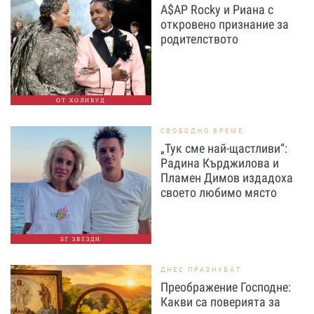
A$AP Rocky и Риана с
откровено признание за
родителството
ОТ ХОЛИВУД
СВОБОДНО ВРЕМЕ
„Тук сме най-щастливи“:
Радина Кърджилова и
Пламен Димов издадоха
своето любимо място
БГ ЗВЕЗДИ
ДНЕС ПРАЗНУВАТ
Преображение Господне:
Какви са поверията за