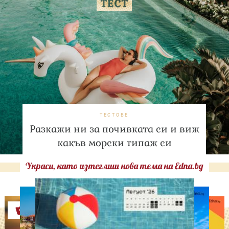
ТЕСТОВЕ
Разкажи ни за почивката си и виж
какъв морски типаж си
Украси, като изтеглиш нова тема на Edna.bg
Оферти