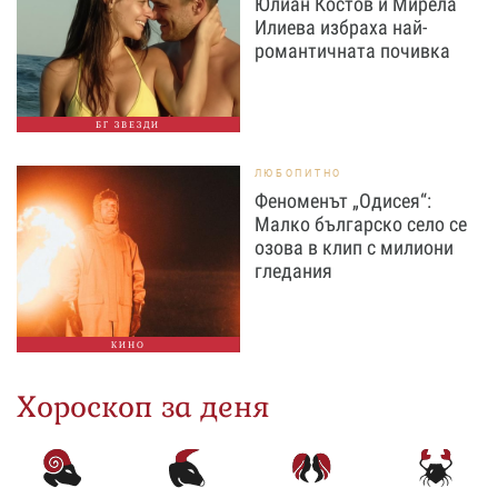
Юлиан Костов и Мирела
Илиева избраха най-
романтичната почивка
БГ ЗВЕЗДИ
ЛЮБОПИТНО
Феноменът „Одисея“:
Малко българско село се
озова в клип с милиони
гледания
КИНО
Хороскоп за деня