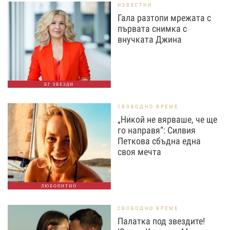
ИЗВЕСТНИ
Гала разтопи мрежата с
първата снимка с
внучката Джина
БГ ЗВЕЗДИ
СВОБОДНО ВРЕМЕ
„Никой не вярваше, че ще
го направя“: Силвия
Петкова сбъдна една
своя мечта
ЛЮБОПИТНО
СВОБОДНО ВРЕМЕ
Палатка под звездите!